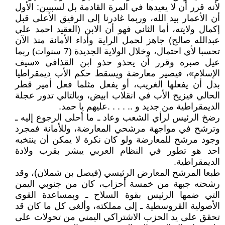
لأنه قرر أن لا يعيدها في المرة القادمة بل لسببين: الأول
أن الأعمار بيد الله، وربما غادرنا إلى الرفيق الأعلى قبل
إكمال ولايته، أما الثاني فهو أن الابن (العقيد احمد علي
عبدالله صالح) جاهز لحمل الراية وأداء الأمانة منذ الآن
تحسبا لأي احتمال، وخلال الولاية الجديدة (7 سنوات) ربما
عيل صبره وقرر أن يحذو حذو ابن القذافي «سيف
الإسلام»، فيصير معارضة ويسقط حكم الأب ديمقراطيا
بدل أن يفعلها الغريب، أو يفعل مثلما فعل أمير قطر
الحالي فيزيح الأب في انقلاب ابيض، وبالتالي تدور عجلة
الديمقراطية من جديد و .. . . . .عليهم يا حمد.
رضخ الرئيس لرأي الشعب وعاد ـ ما أحلى الرجوع إليه ـ
وترشح في مواجهة مرشحي المعارضة، وللأمانة فمجرد
وجود مرشح للمعارضة ولو كان نكرة لا يمكن أن ينتخبه
احد هو تطور في النظام العربي يبشر بقرب ولادة
الديمقراطية.
طبعا المرشح المعارض الرئيسي (فيصل بن شملان)، وقد
رشحته جبهة من خمسة أحزاب، كان من جنوبي اليمن
التي ضمها الرئيس بقوة السلاح ـ وبمساعدة القوى
الأصولية القروسطية ـ إلى مملكته، وألغى كل ما كان قد
تحقق على يد الحزب الاشتراكي اليمني من تحولات على