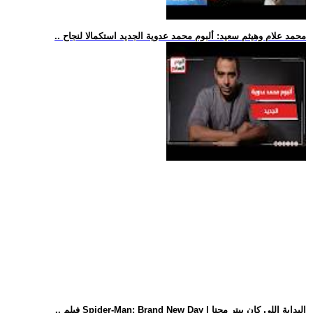
.. محمد علام وهيثم سعيد: ألبوم محمد عدوية الجديد استكمالا لنجاح
.. فيلم Spider-Man: Brand New Day | البداية اللي كان بيتر محتا