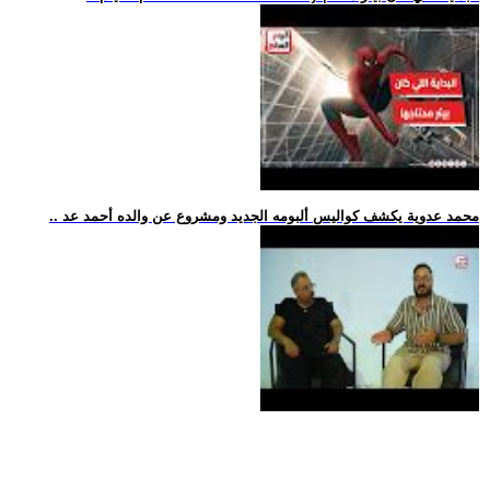
.. محمد عدوية يكشف كواليس ألبومه الجديد ومشروع عن والده أحمد عد