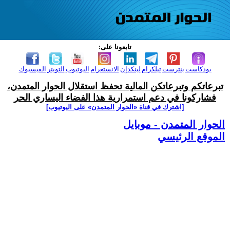
تابعونا على:
بودكاست
بنترست
تيلكرام
لينكدإن
الانستغرام
اليوتيوب
التويتر
الفيسبوك
تبرعاتكم وتبرعاتكن المالية تحفظ استقلال الحوار المتمدن،
فشاركونا في دعم استمرارية هذا الفضاء اليساري الحر
[اشترك في قناة ‫«الحوار المتمدن» على اليوتيوب]
الحوار المتمدن - موبايل
الموقع الرئيسي