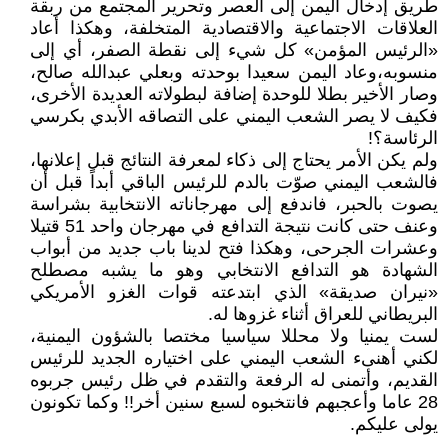
طريق إدخال اليمن إلى العصر وتحرير المجتمع من ربقة
العلاقات الاجتماعية والاقتصادية المتخلفة، وهكذا أعاد
«الرئيس المؤمن» كل شيء إلى نقطة الصفر، أي إلى
منسوبه،وعاد اليمن سعيدا بوحدته وبعلي عبدالله صالح،
وصار الأخير بطلا للوحدة إضافة لبطولاته العديدة الأخرى،
فكيف لا يصر الشعب اليمني على التصاقه الأبدي بكرسي
الرئاسة؟!
ولم يكن الأمر يحتاج إلى ذكاء لمعرفة النتائج قبل إعلانها،
فالشعب اليمني صوّت بالدم للرئيس الباقي أبداً قبل أن
يصوت بالحبر، فاندفع إلى مهرجاناته الانتخابية بشراسة
وعنف حتى كانت نتيجة التدافع في مهرجان واحد 51 قتيلا
وعشرات الجرحى، وهكذا فتح لدينا باب جديد من أبواب
الشهادة هو التدافع الانتخابي وهو ما يشبه مصطلح
«نيران صديقة» الذي ابتدعته قوات الغزو الأمريكي
البريطاني للعراق أثناء غزوها له.
لست يمنيا ولا محللا سياسيا مختصا بالشؤون اليمنية،
لكني أهنىء الشعب اليمني على اختياره الجديد للرئيس
القديم، وأتمنى له الرفعة والتقدم في ظل رئيس جربوه
28 عاما وأعجبهم فانتخبوه لسبع سنين أخر!! وكما تكونون
يولى عليكم.