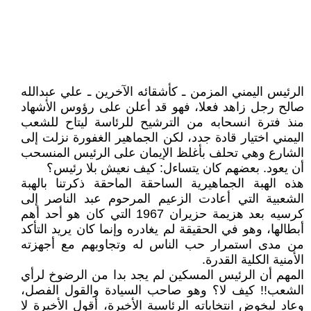
الرئيس اليمني المزمن ـ كأشقائه الآخرين ـ علي عبدالله
صالح رجل زاهد فعلا، فهو قد أعلن على رؤوس الأشهاد
منذ فترة انسحابه من الترشيح للرئاسة ليتاح للشعب
اليمني اختيار قادة جدد، لكن الجماهير الغفورة نزلت إلى
الشارع وهي تحلف بأغلظ الإيمان على الرئيس المنسحب
أن يعود. بعضهم كان يتساءل: كيف نعيش بلا رئيس؟
هذه الهبة الجماهيرية الساحقة الماحقة ذكرتنا بالهبة
الشعبية التي أعادت الزعيم المرحوم عبد الناصر إلى
كرسيه بعد هزيمة حزيران 1967 التي كان هو أحد أهم
أبطالها، وهو في الحقيقة لم يغادره وإنما كان يريد التأكد
من مدى استمرار حب الناس له وتجاوبهم مع أجهزته
الأمنية الكلية القدرة.
المهم أن الرئيس المسكين لم يجد بدا من الرضوخ لرأي
الشعب!! كيف لا؟ وهو صاحب السيادة والقول الفصل،
وعاد ليخوض انتخاباته الرئاسية الأخيرة، أقول الأخيرة لا