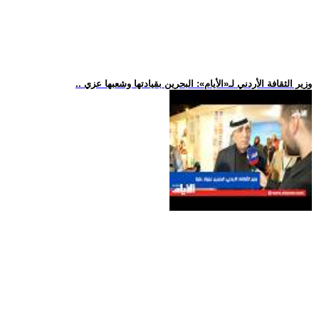
.. وزير الثقافة الأردني لـ«الأيام»: البحرين بقيادتها وشعبها عزي