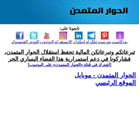
تابعونا على:
بودكاست
بنترست
تيلكرام
لينكدإن
الانستغرام
اليوتيوب
التويتر
الفيسبوك
تبرعاتكم وتبرعاتكن المالية تحفظ استقلال الحوار المتمدن،
فشاركونا في دعم استمرارية هذا الفضاء اليساري الحر
[اشترك في قناة ‫«الحوار المتمدن» على اليوتيوب]
الحوار المتمدن - موبايل
الموقع الرئيسي