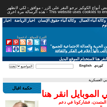
 أنواع الكوكيز نرجو النقر على الزر - موافق - لكي لاتظهر
This website uses cookies to ensure you ge
وكالة أنباء العمال
-
وكالة أنباء حقوق الإنسان
-
اخبار الرياضة
-
اخبار
لوم
التبرع للموقع - ادعمونا
حرية والعدالة الاجتماعية للجميع
"
تى نالها أعلام في الفكر والثقافة
قر هنا لاستخدام الموقع البديل
كوردي
English
ربي العسكرية
حكمة اقبال
لموبايل انقر هنا
 المتمدن، فشاركونا في دعم