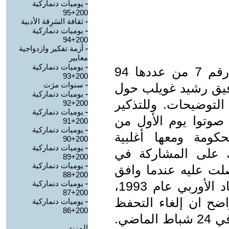
-
يوميات دنماركية
200+95
-
ثقافة السَرِقة الأدبية
-
يوميات دنماركية
200+94
-
أزمة تفكير وازدواجية
معايير
-
يوميات دنماركية
نشرت طريق الشعب في الصفحة رقم 7 من عددها 94
200+93
-
سنوات مرَت
ان 2022 مادة للرفيق رشيد غويلب حول
-
يوميات دنماركية
توضيحات. وللتذكير
200+92
-
يوميات دنماركية
صوتوا يوم الأول من
200+91
-
يوميات دنماركية
كومة ومعها أغلبية
200+90
-
يوميات دنماركية
ك على المشاركة في
200+89
-
يوميات دنماركية
حصلت عليه عندما وافق
200+88
الدنماركيون على الإنضمام الى الإتحاد الأوربي عام 1993،
-
يوميات دنماركية
200+87
ضح ان إلغاء التحفظ
-
يوميات دنماركية
200+86
جاء على أثر الغزو الروسي لإوكرانيا في 24 شباط الماضي.
المزيد.....