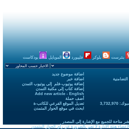
بنترست
بلوكر
فليبورد
الموبايل
بودكاست
اضافة موضوع جديد
التضامنية
اضافة خبر
إضافة يوتيوب-فلم إلى يوتيوب التمدن
إضافة كتاب إلى مكتبة التمدن
Add new article - English
أضف حملة
3,732,97
تعديل الموقع الفرعي للكاتب-ة
ابحث في موقع الحوار المتمدن
شر متاحة للجميع مع الإشارة إلى المصدر
ضاء هيئة الادارة لا تعبر بالضرورة عن رأي الحوار المتمدن