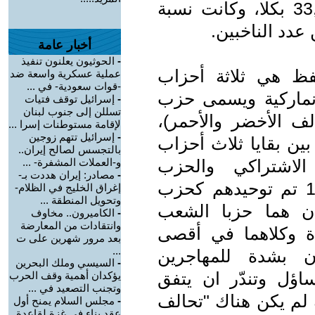
نتائج التاصويت كانت 66,9 بنعم و33,1 بكلا، وكانت نسبة
أخبار عامة
-
الحوثيون يعلنون تنفيذ
فظ هي ثلاثة أحزاب
عملية عسكرية واسعة ضد
-قوات سعودية- في ...
نماركية ويسمى حزب
-
إسرائيل توقف فتيات
تسللن إلى جنوب لبنان
لف الأخضر والأحمر)،
لإقامة مستوطنات إسرا ...
-
إسرائيل تتهم زوجين
ام 1989 كتحالف بين بقايا ثلاث أحزاب
بالتجسس لصالح إيران..
الاشتراكي والحزب
و-العملات المشفرة- ...
-
مصادر: إيران هددت بـ-
الشيوعي الدنماركي، وفي عام 1991 تم توحيدهم كحزب
إغراق الخليج في الظلام-
وتحويل المنطقة ...
ان هما حزبا الشعب
-
الكاميرون.. مخاوف
وانتقادات من المعارضة
دة وكلاهما في أقصى
بعد مرور شهرين على ت
...
ان بشدة للمهاجرين
-
السيسي وملك البحرين
ساؤل وتندّر ان يتفق
يؤكدان أهمية وقف الحرب
وتجنب التصعيد في ...
 لم يكن هناك "تحالف
-
مجلس السلام يمنح أول
عقد بناء في غزة لقاعدة