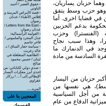
وهما حزبان يساريان،
-
حقوق العصر / أحمد
التاوتي
) وهو حزب وسط يتفق
-
قصة الأمراض المزمنة و
ن في قضايا اخرى. أما
إفلاس الأطباء / عدنان
رضوان
حكومة بدعم الحزبين
Letters from the East /
-
عدنان رضوان
 (الفنسترا) وحزب
-
العولمة الرأسمالية:
جدل المجرد والملموس /
را، وهذا سبب نجاح
فاخر جاسم
-
سياسة حفار الساق / د.
وجد في الدنمارك ما
خالد زغريت
رة السادسة من مادة
-
الطائفية المتغلغلة في
لبنان / حسين محمود
صالح
-
صدى دولي لكتاباتي: من
إحدى أبرز مفكرات اليسار
الإيطالي إلى أ ... / رزكار
كبر حزبان من اليسار
عقراوي
سط)، هي نفسها من
المزيد.....
ية من أجل السياسية
المعجبين بنا على
ميزانية الدفاع من عام
الفيسبوك