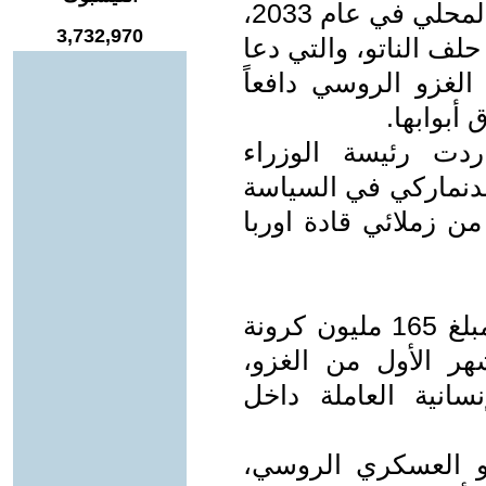
2024 لتصل الى نسبة 2% من الناتج المحلي في عام 2033،
3,732,970
لف الناتو، والتي دعا
الغزو الروسي دافعاً
أبوابها.
دت رئيسة الوزراء
لدنماركي في السياسة
 من زملائي قادة اوربا
قدم الشعب الدنماركي دعماً كبيراً بمبلغ 165 مليون كرونة
ر الأول من الغزو،
سانية العاملة داخل
و العسكري الروسي،