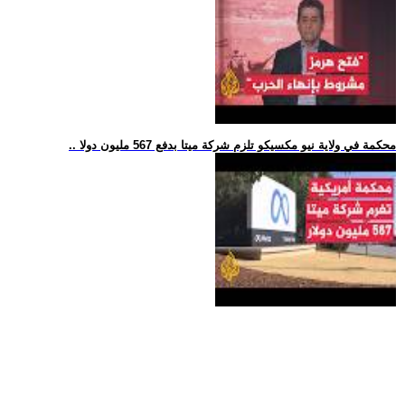
.. محكمة في ولاية نيو مكسيكو تلزم شركة ميتا بدفع 567 مليون دولا