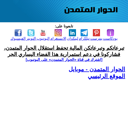
تابعونا على:
بودكاست
بنترست
تيلكرام
لينكدإن
الانستغرام
اليوتيوب
التويتر
الفيسبوك
تبرعاتكم وتبرعاتكن المالية تحفظ استقلال الحوار المتمدن،
فشاركونا في دعم استمرارية هذا الفضاء اليساري الحر
[اشترك في قناة ‫«الحوار المتمدن» على اليوتيوب]
الحوار المتمدن - موبايل
الموقع الرئيسي