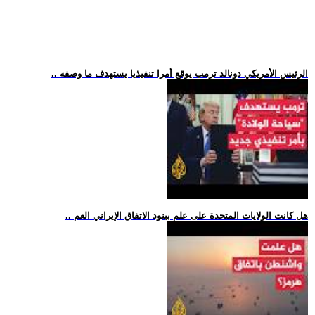
.. الرئيس الأمريكي دونالد ترمب يوقع أمرا تنفيذيا يستهدف ما وصفه
.. هل كانت الولايات المتحدة على علم ببنود الاتفاق الإيراني العم