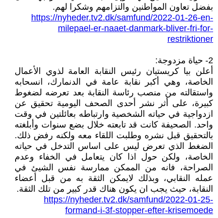
بفضل تعاون المواطنين والتزامهم وشكرا لهم.
https://nyheder.tv2.dk/samfund/2022-01-26-en-
milepael-er-naaet-danmark-bliver-fri-for-
restriktioner
2- حياة مزدوجة:
أعلن بيا كريستيان رئيس النقابة العامة لذوي الأعمال
الخاصة، وهي أكبر نقابة عامة في الدنمارك، انسحابه
واستقالته من منصب رئاسة النقابة بعد تعرضه لضغوط
كبيرة، على أثر نشر أحدى الصحف اليومية تحقيق عن
ازدواجية في حياته الشخصية وارتباطه بعائلتين في وقت
واحد. الصحيفة كانت قد تابعته خلال بضع سنوات وأبلغته
بالتحقيق قبل نشره وطلبت اللقاء معه ولكنه رفض ذلك.
الضغط الذي تعرض ليس على اساس التدخل في حياته
الخاصة، ولكن حول اذا كان يتعامل في الخفاء وعدم
الصراحة، فانه من الممكن ممارسة نفس الشيئ في
عمله النقابي، وبذلك لايمكن الثقة به من قبل أعضاء
النقابة، حيث يجب ان يكون هناك قدر كبير من تلك الثقة.
https://nyheder.tv2.dk/samfund/2022-01-25-
formand-i-3f-stopper-efter-krisemoede