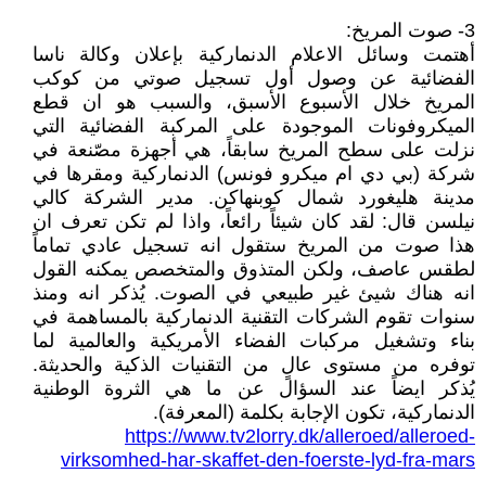
3- صوت المريخ:
أهتمت وسائل الاعلام الدنماركية بإعلان وكالة ناسا
الفضائية عن وصول أول تسجيل صوتي من كوكب
المريخ خلال الأسبوع الأسبق، والسبب هو ان قطع
الميكروفونات الموجودة على المركبة الفضائية التي
نزلت على سطح المريخ سابقاً، هي أجهزة مصّنعة في
شركة (بي دي ام ميكرو فونس) الدنماركية ومقرها في
مدينة هليغورد شمال كوبنهاكن. مدير الشركة كالي
نيلسن قال: لقد كان شيئاً رائعاً، واذا لم تكن تعرف ان
هذا صوت من المريخ ستقول انه تسجيل عادي تماماً
لطقس عاصف، ولكن المتذوق والمتخصص يمكنه القول
انه هناك شيئ غير طبيعي في الصوت. يُذكر انه ومنذ
سنوات تقوم الشركات التقنية الدنماركية بالمساهمة في
بناء وتشغيل مركبات الفضاء الأمريكية والعالمية لما
توفره من مستوى عالٍ من التقنيات الذكية والحديثة.
يُذكر ايضاً عند السؤال عن ما هي الثروة الوطنية
الدنماركية، تكون الإجابة بكلمة (المعرفة).
https://www.tv2lorry.dk/alleroed/alleroed-
virksomhed-har-skaffet-den-foerste-lyd-fra-mars