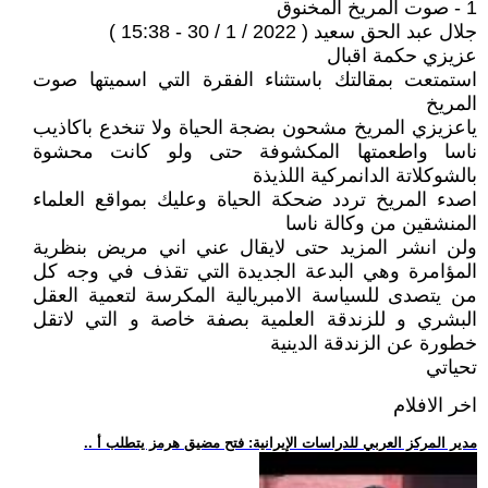
1 - صوت المريخ المخنوق
جلال عبد الحق سعيد ( 2022 / 1 / 30 - 15:38 )
عزيزي حكمة اقبال
استمتعت بمقالتك باستثناء الفقرة التي اسميتها صوت
المريخ
ياعزيزي المريخ مشحون بضجة الحياة ولا تنخدع باكاذيب
ناسا واطعمتها المكشوفة حتى ولو كانت محشوة
بالشوكلاتة الدانمركية اللذيذة
اصدء المريخ تردد ضحكة الحياة وعليك بمواقع العلماء
المنشقين من وكالة ناسا
ولن انشر المزيد حتى لايقال عني اني مريض بنظرية
المؤامرة وهي البدعة الجديدة التي تقذف في وجه كل
من يتصدى للسياسة الامبريالية المكرسة لتعمية العقل
البشري و للزندقة العلمية بصفة خاصة و التي لاتقل
خطورة عن الزندقة الدينية
تحياتي
اخر الافلام
.. مدير المركز العربي للدراسات الإيرانية: فتح مضيق هرمز يتطلب أ