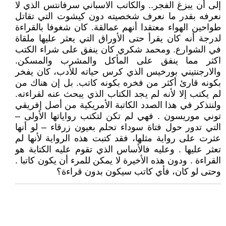
إلى أن يبزغ الفجر.. والكاتب الاسباني سرفانتس الذي لا
نعرفه بقدر ما نعرف شخصيته دون كيشوت التي تقاتل
طواحين الهواء معتقدا أنهم عمالقة. كان شغوفا بالقراءة
لدرجة أنه كان يقرأ حتى الأوراق التي يعثر عليها ملقاة
في الشوارع. ومحمد شكري كان ينفق على شراء الكتب
اكثر مما ينفق على المأكل والمشرب والمسكن.
والارجنتيني بورخيس الذي كرس حياته للأدب، كان يفخر
بكونه قارئ أكثر من فخره بكونه كاتب. بل إن هناك من
لم يكتب إلا لأنه لم يجد الكتاب الذي يبحث عنه لقراءته.
ولنتذكر في هذا الصدد الكاتبة الأمريكية من أصل إفريقي
توني موريسون . فهي لم تكن لتكتب رواياتها الأولى –
التي تدور حول فتاة سوداء تحلم بعيون زرقاء – لو أنها
عثرت على رواية مثلها، فقد كتبت هذه الرواية لأنها لم
تعثر عليها . وعليه فالأساس الذي تقوم عليه الكتابة هو
القراءة . ودون هذه الأخيرة لا يمكن للمرء أن يكون كاتبا .
وحتى لو كان، فأي كاتب سيكون بدون قراءة؟