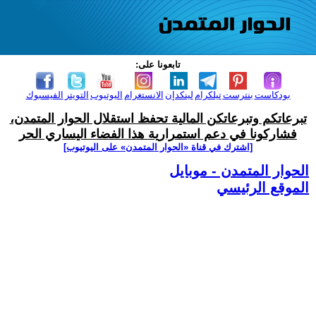
تابعونا على:
بودكاست
بنترست
تيلكرام
لينكدإن
الانستغرام
اليوتيوب
التويتر
الفيسبوك
تبرعاتكم وتبرعاتكن المالية تحفظ استقلال الحوار المتمدن،
فشاركونا في دعم استمرارية هذا الفضاء اليساري الحر
[اشترك في قناة ‫«الحوار المتمدن» على اليوتيوب]
الحوار المتمدن - موبايل
الموقع الرئيسي