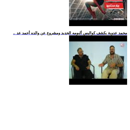
.. محمد عدوية يكشف كواليس ألبومه الجديد ومشروع عن والده أحمد عد