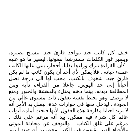
خلف كل كاتب جيد يتواجد قارئ جيد. يتسلح بصبره،
ويسبر غور الكلمات مسترشدا بضوئها. ليصير ما هو عليه
. كأن القراءة تترك وراءها بقايا، أحجار، يبني عليها الكاتب
عمله/ حياته . فلا يمكن لأي أحد أن يكون كاتب ما لم يكن
قارئ جيد، شغوف بالكتب، محب لها الى درجة تصل
أحياناً إلى حد الهوس. جاعلا من القراءة دأبه ومن
المطالعة ديدنه. بينما ذهنه يمتلء بالدهشة والحبور ومتع
لا توصف وهو يحيط نفسه بعقول ذات مستوى عالي من
الجودة ، ليدخل معها في حوارات عدة، ليصل به الأمر أنه
لا يريد احيانا مفارقة هذه العقول. لأنها فتحت أمامه أبواب
عالم كل شيء فيه ممكن، بيد أنه مرغم على ذلك .
مرغم على غلق الكتاب – والتوقف عن محادثة الموتى
والأحياء الذين يقبعون في الكتب منتظرين أن تمتد إليهم