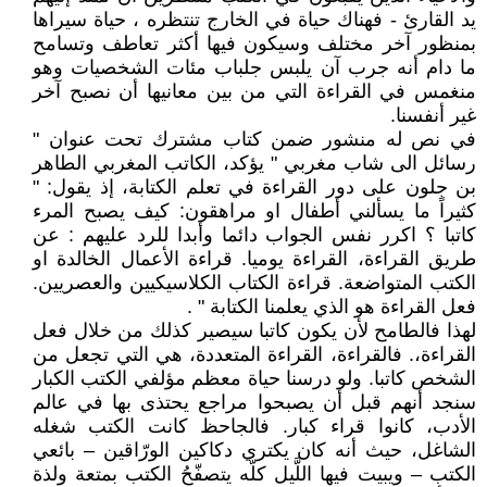
يد القارئ - فهناك حياة في الخارج تنتظره ، حياة سيراها
بمنظور آخر مختلف وسيكون فيها أكثر تعاطف وتسامح
ما دام أنه جرب آن يلبس جلباب مئات الشخصيات وهو
منغمس في القراءة التي من بين معانيها أن نصبح آخر
غير أنفسنا.
في نص له منشور ضمن كتاب مشترك تحت عنوان "
رسائل الى شاب مغربي " يؤكد، الكاتب المغربي الطاهر
بن جلون على دور القراءة في تعلم الكتابة، إذ يقول: "
كثيراً ما يسألني أطفال او مراهقون: كيف يصبح المرء
كاتبا ؟ اكرر نفس الجواب دائما وأبدا للرد عليهم : عن
طريق القراءة، القراءة يوميا. قراءة الأعمال الخالدة او
الكتب المتواضعة. قراءة الكتاب الكلاسيكيين والعصريين.
فعل القراءة هو الذي يعلمنا الكتابة " .
لهذا فالطامح لأن يكون كاتبا سيصير كذلك من خلال فعل
القراءة،. فالقراءة، القراءة المتعددة، هي التي تجعل من
الشخص كاتبا. ولو درسنا حياة معظم مؤلفي الكتب الكبار
سنجد أنهم قبل أن يصبحوا مراجع يحتذى بها في عالم
الأدب، كانوا قراء كبار. فالجاحظ كانت الكتب شغله
الشاغل، حيث أنه كان يكتري دكاكين الورّاقين – بائعي
الكتب – ويبيت فيها اللَّيل كلّه يتصفّحُ الكتب بمتعة ولذة