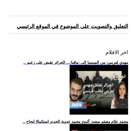
التعليق والتصويت على الموضوع في الموقع الرئيسي
اخر الافلام
.. مهدي لعريبي: من السينما إلى -مافيا-... الجزائر تقبض على زعيم
.. محمد علام وهيثم سعيد: ألبوم محمد عدوية الجديد استكمالا لنجاح