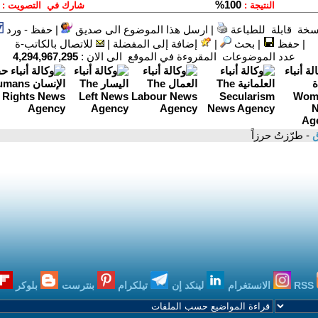
سخة قابلة للطباعة
|
ارسل هذا الموضوع الى صديق
|
حفظ - ورد
|
حفظ
|
بحث
|
إضافة إلى المفضلة
|
للاتصال بالكاتب-ة
عدد الموضوعات المقروءة في الموقع الى الان :
4,294,967,295
ق
- طرّزتُ حرزاً
RSS
الانستغرام
لينكد إن
تيلكرام
بنترست
بلوكر