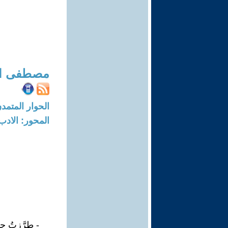
مصطفى ال
الحوار المتمدن-العدد: 7157 - 2
المحور: الادب
- طرَّزتُ ح