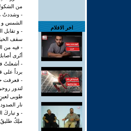
من الشكوكِ 
- وشددتُ 
الشمس و الق
اخر الافلام
- و تقابل الث
سقف الخيالِ 
- فيه من ال
أتُرى أصاب
- أشعلتُ في
برداً على قل
- فعرفت حظ
لتدور روحي
طوبى لعينٍ 
نار الصدود و 
- و تباركَ 
ملِكٌ طليقٌ ح