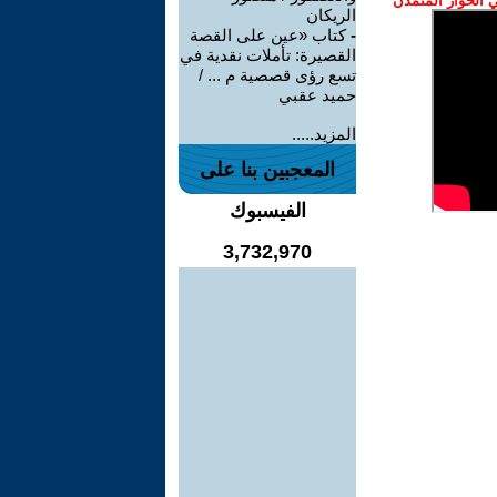
الحوار المتمدن
الريكان
-
كتاب «عين على القصة
القصيرة: تأملات نقدية في
تسع رؤى قصصية م ... /
حميد عقبي
المزيد.....
المعجبين بنا على
الفيسبوك
3,732,970