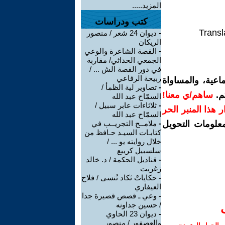
المزيد.....
كتب ودراسات
Transl
-
ديوان 24 شعر / منصور
الريكان
-
القصة الشاعرة والوعي
الجمعي الحداثي/ مقاربة
في دور القصة الش ... /
ربيحة الرفاعي
اعية، والمساواة
-
تصاوير لية الظمأ /
م.
ساهم/ي معنا!
السمّاح عبد الله
-
ثلاثاءات عابر سبيل /
رار هذا المنبر الحر
السمّاح عبد الله
معلومات التحويل
-
ملامــح التجريــب في
كتابـات السيـد حـافظ من
خلال روايته يو ... /
سلسبيل كريبع
-
قناديل الحكمة / د. خالد
زغريت
-
حكاياتْ تَكاد تُنسى / فلاح
العيفاري
-
وعي ـ قصص قصيرة جدا
/ حسين جداونه
-
ديوان 23 الحاوي
والعصفور / منصور