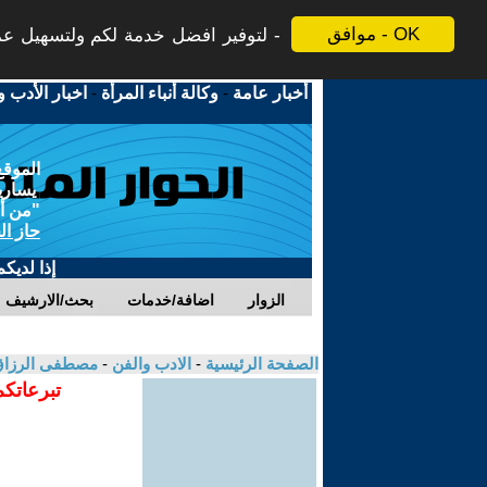
موافق - OK
لتوفير افضل خدمة لكم ولتسهيل عملي
أخبار عامة
-
وكالة أنباء المرأة
-
اخبار الأدب و
الموقع
يسارية
"من أج
حاز ال
إذا لديك
الزوار
اضافة/خدمات
بحث/الارشيف
الصفحة الرئيسية
-
الادب والفن
-
مصطفى الرزا
تبرعاتكم