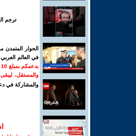
ترجم ال
الحوار المتمدن م
في العالم العربي
ب
والمستقل، ليبقى ص
والمشاركة في دع
ا‫