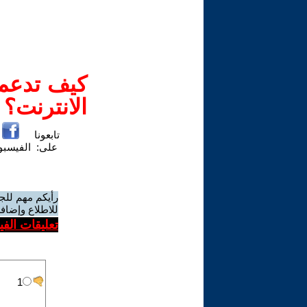
كيف تدعم-
الانترنت؟
تابعونا
على:
الفيسب
رأيكم مهم للج
للاطلاع وإضافة
تعليقات الف