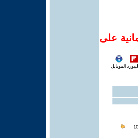
انية على
يبورد
الموبايل