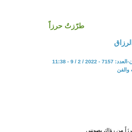
طرّزتُ حرزاً
رزاق
202 / 2 / 9 - 11:38
 والفن
ِرزَاً من رؤاك يصونني