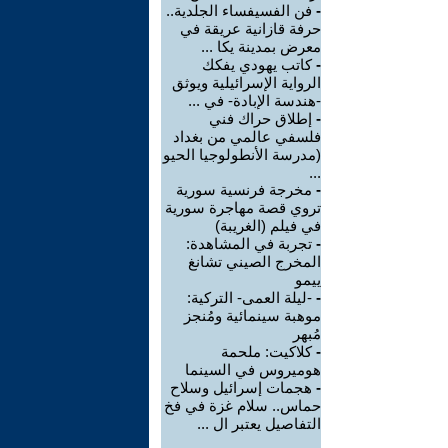
-
فن الفسيفساء الجلدية..
حرفة قازانية عريقة في
معرض بمدينة يكا ...
-
كاتب يهودي يفكك
الرواية الإسرائيلية ويوثق
-هندسة الإبادة- في ...
-
إطلاق حراك فني
فلسفي عالمي من بغداد
(مدرسة الأنطولوجيا الحيو
...
-
مخرجة فرنسية سورية
تروي قصة مهاجرة سورية
في فيلم (الغريبة)
-
تجربة في المشاهدة:
المخرج الصيني تشانغ
ييمو
-
-ليلة العمى- التركية:
موهبة سينمائية ومُنجز
مُبهر
-
كلاكيت: ملحمة
هوميروس في السينما
-
هجمات إسرائيل وسلاح
حماس.. سلام غزة في فخ
التفاصيل يعتبر ال ...