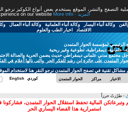
ة التصفح والنشر، الموقع يستخدم بعض أنواع الكوكيز نرجو النق
More info - المزيد
experience on our website
الفن
-
وكالة أنباء اليسار
-
وكالة أنباء العلمانية
-
وكالة أنباء العمال
-
وكا
الاقتصاد
-
اخبار الطب والعلوم
 الرئيسي لمؤسسة الحوار المتمدن
، علمانية، ديمقراطية، تطوعية وغير ربحية
ل مجتمع مدني علماني ديمقراطي حديث يضمن الحرية والعدالة الاجتم
حوار المتمدن على جائزة ابن رشد للفكر الحر والتى نالها أعلام في الفك
م مشاكل تقنية في تصفح الحوار المتمدن نرجو النقر هنا لاستخدام الموقع
كوردي
English
الاخبار
مراكز
الحوار المتمدن
ق
- طرّزتُ حرزاً
 وتبرعاتكن المالية تحفظ استقلال الحوار المتمدن، فشاركونا 
استمرارية هذا الفضاء اليساري الحر