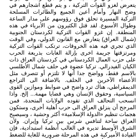
يتعرض لغزو القوات التركية ، و يتم قطع اشجارهم في
وضح النهار وأمام أعين الجميع والطائرات المسلحة
التركية المسيرة تحلق فوق رؤوسهم على مدار الساعة
وطوال الأسبوع. لقد قتل الكثيرون من الأبرياء في هذه
المنطقة. إن غزو القوات التركية لكردستان الجنوبية
(شمال العراق) يتعارض مع القانون الدولي، وفي الوقت
الذي تجري فيه هذه الخروقات، ترتكب القوات التركية
ومرتزقتها جريمة اخرى بإزالة الغابات بذريعة الحرب
على حزب العمال الكردستاني في كردستان العراق ذات
الكيان الفيدرالي. تركيا عضوة في حلف شمال الأطلسي
بالاسم فقط، وواضح جدا أنها لا تلتزم أو تتصرف مثل
الأعضاء الآخرين في الحلف. بالاضافة الى التراجع
الديمقراطي، هناك ترد واضح في ضوابط وموازين القوى
السياسية، وحقوق الإنسان وهي قضايا مهمة... إلخ. واذا
انسحب التحالف الذي تقوده الولايات المتحدة، فمن
المرجح أن ينزلق العراق الى حرب أهلية أخرى، وستكون
هجمات تنظيم «الدولة الإسلامية» أكثر وحشية ، وسيصبح
العراق ساحة لتنافس شرس بين تركيا وإيران. ولأن
الشرق الأوسط تديره في الغالب أنظمة استبدادية، فإن
القيادة الأميركية في هذه المرحلة ضرورية للغاية للضغط