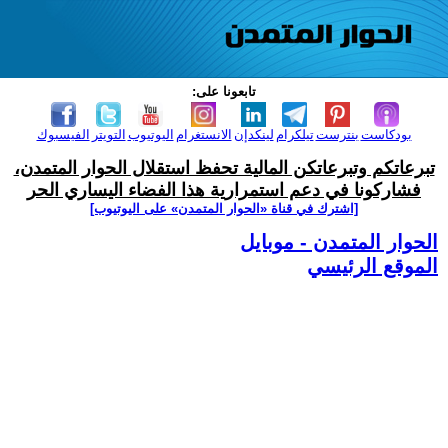
تابعونا على:
بودكاست
بنترست
تيلكرام
لينكدإن
الانستغرام
اليوتيوب
التويتر
الفيسبوك
تبرعاتكم وتبرعاتكن المالية تحفظ استقلال الحوار المتمدن،
فشاركونا في دعم استمرارية هذا الفضاء اليساري الحر
[اشترك في قناة ‫«الحوار المتمدن» على اليوتيوب]
الحوار المتمدن - موبايل
الموقع الرئيسي