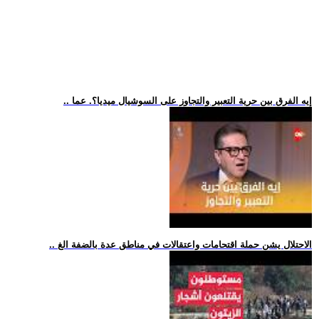
.. إيه الفرق بين حرية التعبير والتجاوز على السوشيال ميديا؟. عما
.. الاحتلال يشن حملة اقتحامات واعتقالات في مناطق عدة بالضفة الغ