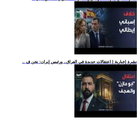
.. نشرة إخبارية | اعتقالات جديدة في العراق.. ورئيس إيران: نحن ف