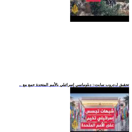
.. تحقيق لـ-دروب سايت-: دبلوماسي إسرائيلي بالأمم المتحدة جمع مع