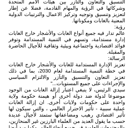
التنسيق والتعاون والتآزر بين هيئات الأمم المتحدة
وشركائها في الرؤية والمهام القادمة، فضلا عن إطار
لتعزيز وتنسيق وتوجيه وتركيز الاعمال والترتيبات الدولية
المعنية بالغابات ومكوناتها.
رؤية:
عالم تدار فيه جميع أنواع الغابات والأشجار خارج الغابات
إدارة مستدامة، وتسهم في التنمية المستدامة وتوفر
فوائد اقتصادية واجتماعية وبيئية وثقافية للأجيال الحاضرة
والمقبلة.
الرسالة:
تعزيز الإدارة المستدامة للغابات والأشجار خارج الغابات
في خطة التنمية المستدامة لعام 2030، بما في ذلك
تعزيز التعاون والتنسيق والتآزر والالتزام السياسي
والإجراءات على جميع المستويات..."
سيدي الرئيس، لا ينبغي اعتبار إزالة الغابات من الوجود
موضوعا لدولة ضد دولة أخرى أو هيمنة حكومة ولاية
واحدة على حكومات ولايات أخرى. ان إزالة الغابات
عملية سببية - تأثير الاحترار العالمي ، والتي سيكون لها
تأثير اقتصادي رهيب ومضاعفاتها ستمتد لأجيال عديدة
حسب ما يقول العديد من العلماء البارزين غير المنحازين،
والمجتمعات العلمية في جميع أنحاء العالم. وكما ورد أيضا