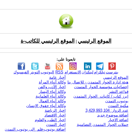
الموقع الرئيسي
الموقع الرئيسي للكاتب-ة
|
تابعونا على:
بنترست
تيلكرام
لينكدإن
الانستغرام
RSS
اليوتيوب
التويتر
الفيسبوك
الموقع الرئيسي
أخبار عامة
هيئة ادارة الحوار المتمدن - للإتصال بنا
وكالة أنباء المرأة
إحصائيات مؤسسة الحوار المتمدن
اخبار الأدب والفن
قواعد النشر
وكالة أنباء اليسار
ابرز كتاب / كاتبات الحوار المتمدن
وكالة أنباء العلمانية
يوتيوب التمدن
وكالة أنباء العمال
مكتبة التمدن
وكالة أنباء حقوق الإنسان
عدد الزوار: 3,429,993,104
اخبار الرياضة
اضافة موضوع جديد
اخبار الاقتصاد
اضافة الاخبار
اخبار الطب والعلوم
حملات الحوار المتمدن التضامنية
اخبار التمدن
إضافة يوتيوب-فلم إلى يوتيوب التمدن