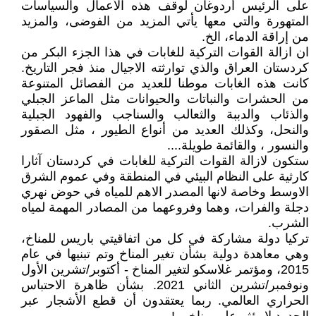
على الرئيس أردوغان لوقف هذه الأعمال والسياسات
المتهورة والتي معها يأتي المزيد من الفوضى، والمزيد
من إراقة الدماء، الخ.
ان ازالة القوات التركية للغابات في هذا الجزء البكر من
كردستان العراق والذي توارثته الاجيال منذ فجر التاريخ.
كانت هذه الغابات موطنا للعديد من الفصائل المتنوعة
من الحشرات والنباتات والحيوانات مثل الماعز الجبلي
والذئاب والدببة والثعالب والسناجب والفهود الجبلية
والنحل، وكذلك العديد من أنواع الطيور ، مثل الصقور
والنسور ، والقائمة طويلة....
ستكون لازالة القوات التركية للغابات في كردستان آثارا
كارثية على النظام البيئي في المنطقة وفي عموم الشرق
الاوسط وخاصة لانها المصدر الاهم للمياه في حوض نهري
دجلة والفرات، وهما وفروعهما من المصادر المهمة لمياه
الشرب.
تركيا دولة مشاركة في كل من اتفاقيتي باريس للمناخ،
وهي معاهدة دولية بشأن تغير المناخ وتم تبنيها في عام
2015، ومؤتمر غلاسكو لتغير المناخ - أكتوبر/تشرين الأول
ونوفمبر/تشرين الثاني 2021. بشأن ظاهرة الاحتباس
الحراري العالمي. ربما يعتقدون أن قطع الأشجار عبر