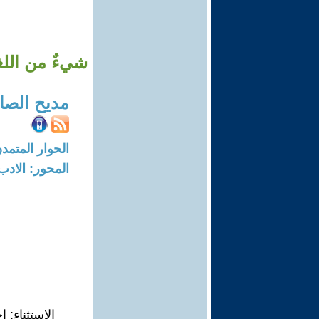
شيءٌ من اللغة العربية ح 24 (أسلوب 
مديح الصا
الحوار المتمدن-العدد: 7111 - 21
المحور: الادب
‏الاستثناء: 