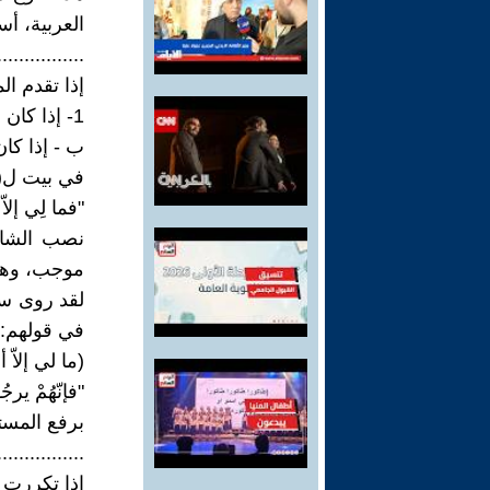
العربية، أ
................
إذا تقدم ا
1- إذا كان الكلام موجباً (وجب نصب المستثنى): حضرَ إلا زيداً الطلابُ.
ب - إذا كا
في بيت ل(ا
"فما لِي إلاّ
نصب الشاعر
موجب، وهذا 
لقد روى سي
في قولهم:
(ما لي إلاّ
"فإنّهُمْ يرجُ
برفع المستث
................
إذا تكررت (