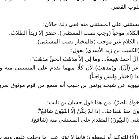
سلوب القصر.
لمستثنى على المستثنى منه ففي ذلك حالان:
ن الكلام غير موجب (فالمختار نصب المستثنى).
لكميت بن زيد الأسدي) يقول:
 آلَ أحمدَ شِيعةٌ... وما لِي إلاّ مَذهَبَ الحقِّ مذهَبُ".
 (آلَ)، و(مذهبَ) لأن كلّا منهما تقدم على المستثنى منه وا
(اختيار وليس واجباً).
بويه عن شيخه يونس بن حبيب أنه سمع من قوم موثوق بعربيت
 أخوكَ ناصرٌ). من هذا قول حسان بن ثابت:
ونَ منهُ شفاعةً... إذا لمْ يكُنْ إلّا النّبيّونَ شافعُ".‌ُ
نى (النبيّونَ) المتقدم على المستثنى منه (شافع).
...
إلّا) للتوكيد أو للعطف؛ فإنها لا تؤثر على ما دخلت عليه، ويعر