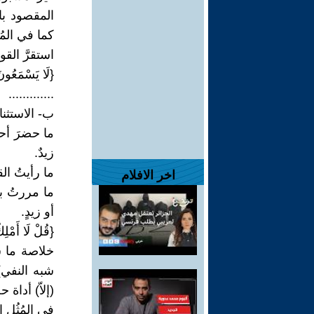
المقصود با
كما في المُثُ
استقرَّ القومُ
{لَا يَسْمَعُونَ ف
.............
ب- الاستثنا
ما حضرَ أحدٌ 
زيدٌ.
ما رأيتُ القو
اخر الافلام
ما مررتُ بأحد
أو زيدٍ.
{قُلْ لَا أَمْلِ
خلاصة ما س
شبه النفي) 
(إلاّ) أداة
في المُثُل 