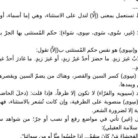
...
تستعمل بمعنى (إلّا) لتدل على الاستثناء، وهي إما أسماء، أو 
ء: (غير، سُوى، سَوى، سِوى، سَواء): حكم المُستثنى بها الجرّ ب
و(سِوى) هو نفس حكم المُستثنى ب(إلاّ) تقول:
 غيرَ زيدٍ. ما حضرَ أحدٌ غيرُ زيدٍ، أو غيرَ زيدٍ. ما غادرَ أحدٌ غير
ٍ..
 (سِوى) كسر السين والقصر، وهناك من يضمّ السين ويقصرها
 ويمدها.
(سيبويه والفرّاء) لا تكون إلا ظرفاً، فإذا قلت: (دخلَ الحاض
 (سِوى) منصوبة على الظرفية، وإن كانت تُشعر بالاستثناء، فه
 إلا لضرورة الشعر.
ل (غير) تأتي في مواضع رفع أو نصب أو جرّ؛ من شواهد سي
سلامة العقيلي):
لفحشاءَ مَنْ كانَ مِنهُمُ... إذا جلسُوا مِنَّا أو مِن سِوائِنا".