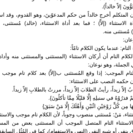
ُّونَ إلاّ خالداً).
 المتكلم أخرج خالداً من حكم المدعوّينَ، وهو القدوم، وقد اس
الاستثناء (إلآّ) ؛ فما بعد أداة الاستثناء، (خالد) مُستثنى، 
) مُستثنى منه.
عان:
كلام التام أن أركان الاستثناء (المستثنى والمستثنى منه وأداة 
الجملة، وهو نوعان:
التام الموجب: إذا وقع المُستثنى ب(إلاّ) بعد كلام تام موجب
 حكمه النصب على الاستثناء:
إلاّ زيداً، رأيتُ الطلابَ إلاّ زيداً، مررتُ بالطلابِ إلاّ زيداً.
ْ فذرُوْهُ في سنبلِهِ إلَّا قليْلًا مِمَّا تأكلُونَ}.
ا مِن كُلٍّ زَوْجَيْنِ اثْنَيْنِ وَأَهْلَكَ إِلَّا مَنْ سَبَقَ}
استثناء، مَنْ: مُستثنى منصوب وجوباً، لأن الكلام تام موجب والاست
لاستثناء التام المتصل الموجب أن المستثنى بعض من المست
بنفي أو شبه النفي (النهي والاستفهام)، كما في المُثُل السابقة