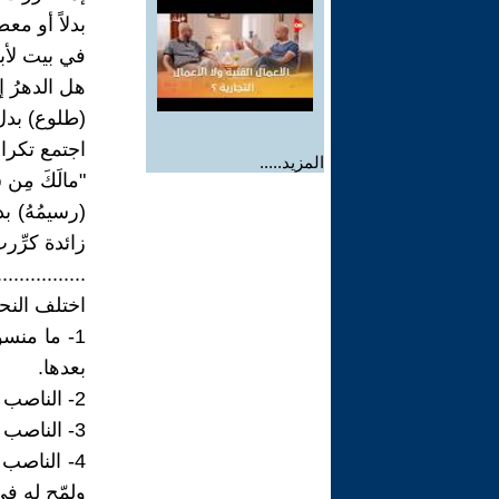
بدلاً أو معط
في بيت لأب
هل الدهرُ إلّ
(طلوع) بدل 
اجتمع تكرا
المزيد.....
"مالَكَ مِن شي
(رسيمُهُ) ب
زائدة كرِّرت
................
اختلف النحا
1- ما منس
بعدها.
2- الناصب له فعل محذوف بتقدير (أستَثنِي)، تدل عليه (إلّا).
3- الناصب لما بعد (إلّا) هو الفعل السابق لها مباشرة وليس بواسطتها، كما في (أولاً).
4- الناصب 
ولمّح له في 