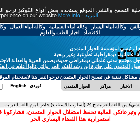
ة التصفح والنشر، الموقع يستخدم بعض أنواع الكوكيز نرجو النق
More info - المزيد
experience on our website
الفن
-
وكالة أنباء اليسار
-
وكالة أنباء العلمانية
-
وكالة أنباء العمال
-
وكا
الاقتصاد
-
اخبار الطب والعلوم
 الرئيسي لمؤسسة الحوار المتمدن
، علمانية، ديمقراطية، تطوعية وغير ربحية
ل مجتمع مدني علماني ديمقراطي حديث يضمن الحرية والعدالة الاجتم
حوار المتمدن على جائزة ابن رشد للفكر الحر والتى نالها أعلام في الفك
م مشاكل تقنية في تصفح الحوار المتمدن نرجو النقر هنا لاستخدام الموقع
كوردي
English
الاخبار
مراكز
الحوار المتمدن
يءٌ من اللغة العربية ح 24 (أسلوب الاستثناء) خاص ليوم اللغة العربية.
 وتبرعاتكن المالية تحفظ استقلال الحوار المتمدن، فشاركونا 
استمرارية هذا الفضاء اليساري الحر