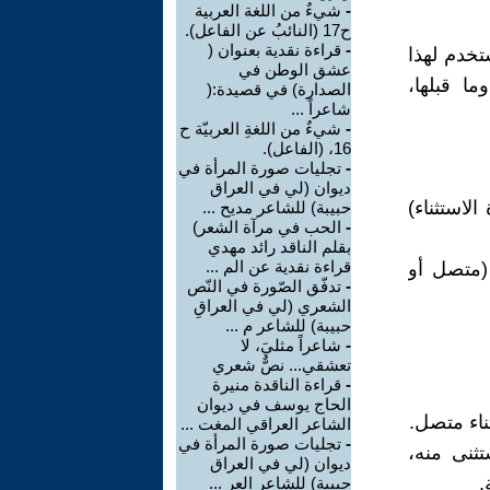
-
شيءٌ من اللغة العربية
ح17 (النائبُ عن الفاعل).
-
قراءة نقدية بعنوان (
تخدم لهذا
عشق الوطن في
وما قبلها،
الصدارة) في قصيدة:(
شاعراً ...
-
شيءٌ من اللغةِ العربيّة ح
16، (الفاعل).
-
تجليات صورة المرأة في
ديوان (لي في العراق
الاستثناء)
حبيبة) للشاعر مديح ...
-
الحب في مرآة الشعر)
بقلم الناقد رائد مهدي
قراءة نقدية عن الم ...
 (متصل أو
-
تدفّق الصّورة في النّص
الشعري (لي في العراقِ
حبيبة) للشاعر م ...
-
شاعراً مثليَ، لا
تعشقي... نصٌّ شعري
-
قراءة الناقدة منيرة
الحاج يوسف في ديوان
ثناء متصل.
الشاعر العراقي المغت ...
-
تجليات صورة المرأة في
ثنى منه،
ديوان (لي في العراق
.
حبيبة) للشاعر العر ...