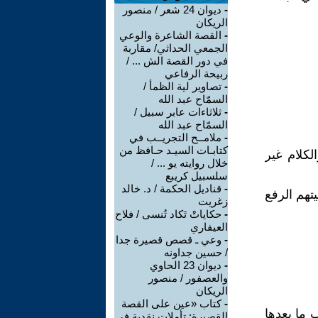
-
ديوان 24 شعر / منصور
الريكان
-
القصة الشاعرة والوعي
الجمعي الحداثي/ مقاربة
في دور القصة الش ... /
ربيحة الرفاعي
-
تصاوير لية الظمأ /
السمّاح عبد الله
-
ثلاثاءات عابر سبيل /
السمّاح عبد الله
-
ملامــح التجريــب في
كتابـات السيـد حـافظ من
لكلام غير
خلال روايته يو ... /
سلسبيل كريبع
-
قناديل الحكمة / د. خالد
هم الرفع
زغريت
-
حكاياتْ تَكاد تُنسى / فلاح
العيفاري
-
وعي ـ قصص قصيرة جدا
/ حسين جداونه
-
ديوان 23 الحاوي
والعصفور / منصور
الريكان
-
كتاب «عين على القصة
ب ما بعدها
القصيرة: تأملات نقدية في