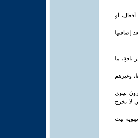
أفعال، أو
عد إضافتها
َ ناقةٍ، ما
، وغيرهم
رونَ سِوى
ي لا تخرج
بويه بيت