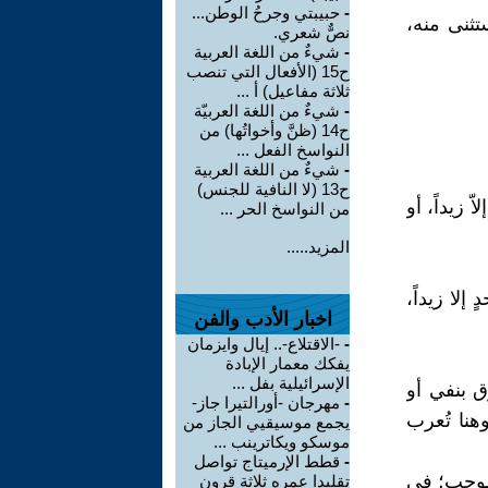
-
حبيبتي وجرحُ الوطن...
تثنى منه،
نصٌّ شعري.
-
شيءٌ من اللغة العربية
ح15 (الأفعال التي تنصب
ثلاثة مفاعيل) أ ...
-
شيءٌ من اللغة العربيّة
ح14 (ظنَّ وأخواتُها) من
النواسخ الفعل ...
-
شيءٌ من اللغة العربية
ح13 (لا النافية للجنس)
اّ زيداً، أو
من النواسخ الحر ...
المزيد.....
ٍ إلا زيداً،
اخبار الأدب والفن
-
-الاقتلاع-.. إيال وايزمان
يفكك معمار الإبادة
الإسرائيلية بفل ...
ق بنفي أو
-
مهرجان -أورالتيرا جاز-
هنا تُعرب
يجمع موسيقيي الجاز من
موسكو ويكاترينب ...
-
قطط الإرميتاج تواصل
ر موجب؛ في
تقليدا عمره ثلاثة قرون