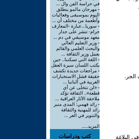
في حراسة الفن وال ...
-
مهرجان مالمو ينطلق
اليوم بموسيقى وفعاليات
وأطعمة من مختلف أن ...
-
سوريا...عبارة -المعازف
حرام- تنشر على جدار
معهد موسيقي في دم ...
-
وزير التعليم العالي
والبحث العلمي والقائم
بعمل وزير الثقافة ...
-
اللغة التي تسكننا.. حين
يكتب اللسان سيرة العقل
-
مراجعات جديدة تكشف
 الجر.
حقيقة فشل الاستخبارات
الغربية في ألبانيا ...
-
«لن نتخلى عن أي
قطعة».. الثقافة تؤكد
ملاحقة الآثار العراقية ...
-
رائد فهمي: المدى منبر
رائد للمهنية والثقافة
والتنوير في العر ...
المزيد.....
كتب ودراسات
ي البلاغة