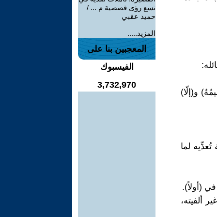
تسع رؤى قصصية م ... /
حميد عقبي
المزيد.....
المعجبين بنا على
له:
الفيسبوك
3,732,970
ُ) و(إلّا)
دِّيه لما
ير ألفيته،