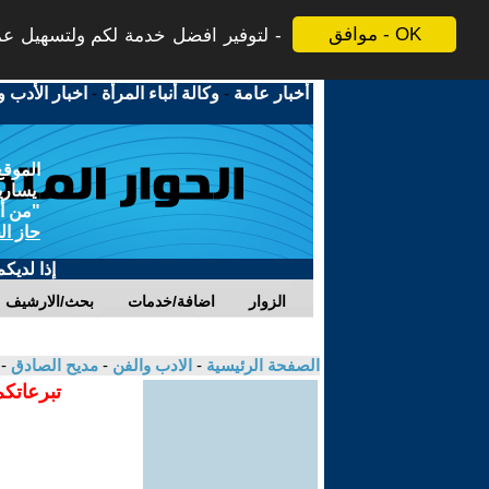
موافق - OK
لتوفير افضل خدمة لكم ولتسهيل عملي
أخبار عامة
-
وكالة أنباء المرأة
-
اخبار الأدب و
الموقع
يسارية
"من أج
حاز ال
إذا لديك
الزوار
اضافة/خدمات
بحث/الارشيف
الصفحة الرئيسية
-
الادب والفن
-
مديح الصادق
- ش
تبرعاتكم