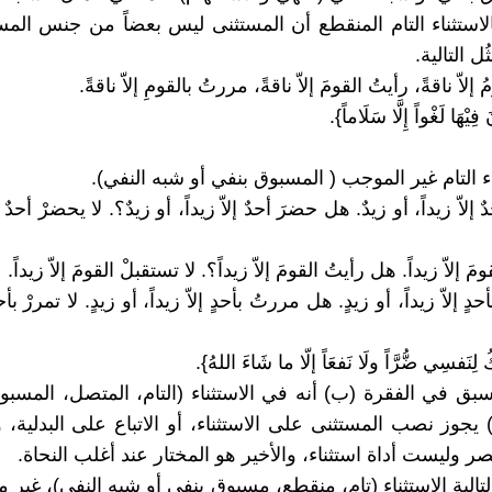
لاستثناء التام المنقطع أن المستثنى ليس بعضاً من جنس المس
ل التالية.
 إلاّ ناقةً، رأيتُ القومَ إلاّ ناقةً، مررتُ بالقومِ إلاّ ناقةً.
ِيْهَا لَغْواً إِلَّا سَلَاماً}.
ء التام غير الموجب ( المسبوق بنفي أو شبه النفي).
إلاّ زيداً، أو زيدٌ. هل حضرَ أحدٌ إلاّ زيداً، أو زيدٌ؟. لا يحضرْ أحدٌ إل
مَ إلاّ زيداً. هل رأيتُ القومَ إلاّ زيداً؟. لا تستقبلْ القومَ إلاّ زيداً.
ٍ إلاّ زيداً، أو زيدٍ. هل مررتُ بأحدٍ إلاّ زيداً، أو زيدٍ. لا تمررْ بأحد
كُ لِنَفسِي ضُّرَّاً ولَا نَفعَاً إلّا ما شَاءَ اللهُ}.
بق في الفقرة (ب) أنه في الاستثناء (التام، المتصل، المسبو
يجوز نصب المستثنى على الاستثناء، أو الاتباع على البدلية، و
 حصر وليست أداة استثناء، والأخير هو المختار عند أغلب النحاة.
التالية الاستثناء (تام، منقطع، مسبوق بنفي أو شبه النفي)، غي