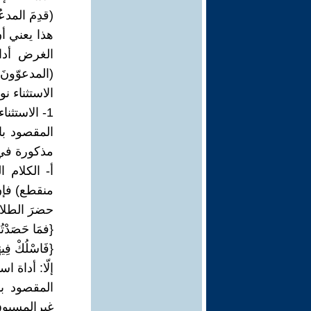
(قدِمَ المدعُو
هذا يعني أن
الغرض أداة 
(المدعوّونَ
الاستثناء نو
1- الاستثناء التام: عندما يكون الكلام تامّاً:
المقصود بال
مذكورة في 
أ- الكلام 
منقطع) فإن
حضرَ الطلابُ 
{فمَا حَصَدْتُم
{فَاسْلُكْ فِيهَ
إلّا: أداة 
المقصود با
غيرالمسبوق 