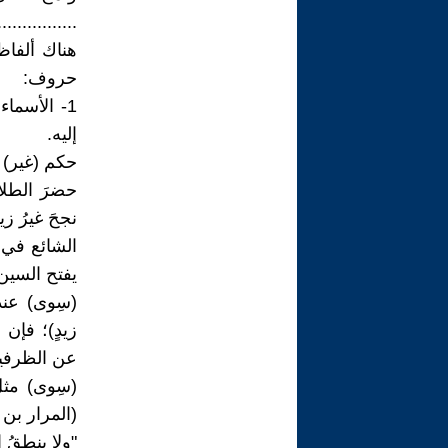
................
هناك ألفاظ 
حروف:
1- الأسما
إليه.
حكم (غير) 
حضرَ الطلابُ
نجحَ غيرُ زيد
الشائع في
يفتح السين
(سِوى) عند 
زيدٍ)؛ فإن
عن الظرفية
(سِوى) مث
(المرار بن 
"ولا ينطِقُ ا