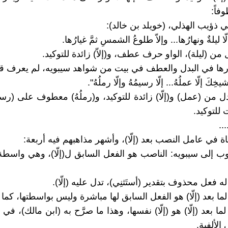
وفاً:
ي ذؤيب الهذلي، (خويلد بن خالد):
ا ليلةٌ ونهارُها... وإلاّ طلوعُ الشمسِ ثمَّ غيارُها.
من (ليلة)، الواو حرف عطف، و(إلاّ) زائدة للتوكيد.
رها في البدل والعطف في بيت من شواهد سيبويه، لم يعرف قائ
خِكَ إلّا عملُهُ... إلّا رسيمُهُ وإلّا رملُهُ".
دل من (عمل) و(إلّا) زائدة للتوكيد، و(رملُهُ) معطوف على (رسيمُه
 للتوكيد.
...
ة في عامل النصب بعد (إلّا)، وأشهر مذاهبهم فيه أربعة:
وب إلى سيبويه: الناصب هو الفعل السابق ل(إلّا)، وهي واسطة تُع
لما بعد (إلّا) هو (إلّا) نفسها، وهذا ما صرَّح به (ابن مالك)، في غ
الألفية.