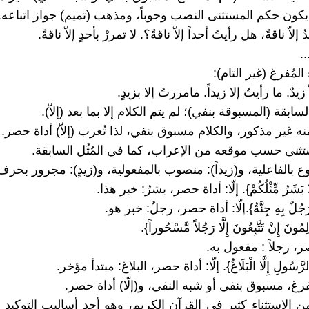
يكون حكم المستثنى النصب وجوباً، ومذهب (تميم) جواز اتباعه.
إلاّ ناقةً، هل رأيتُ أحداً إلاّ ناقةً؟. لا تمررْ بأحدٍ إلاّ ناقةً.
..
زيدٌ. ما رأيتُ إلا زيداً. مامررتُ إلا بزيدٍ.
لسابقة (المسبوقة بنفي)؛ لم يتم الكلام إلا بما بعد (إلاّ).
ه غير مذكور، والكلام مسبوق بنفي، لذا تُعرب (إلاّ) أداة حصر.
تثنى حسب موقعه من الإعراب، كما في المُثُل السابقة.
وع بالفاعلية، و(زيداً): منصوب بالمفعولية، و(زيدٍ): مجرور بحرف
لَّا بَشَرٌ مِّثْلُكُمْ}. إلّا: أداة حصر، بشرٌ: خبر هذا.
ّا رَجُلٌ بِهِ جِنَّةٌ}.إلّا: أداة حصر، رجلٌ: خبر هو.
مُونَ إِنْ تَتَّبِعُونَ إِلَّا رَجُلاً مَّسْحُوراً}.
صر، رجلاً : مفعول به.
لرَّسُولِ إِلَّا الْبَلَاغُ}. إلّا: أداة حصر، البلاغ: مبتدأ مؤخر.
فرغ، مسبوق بنفي أو شبه النفي، و(إلّا) أداة حصر.
ن الاستثناء كثير في القرآن الكريم، وهو أحد أساليب التوكيد ف