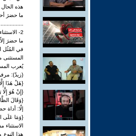
هذه الحال 
ما حضرَ أحدٌ 
................
2- الاستثناء المُفرغ (غير التام):
ما حضرَ إلاّ 
في المُثُل ا
المستثنى من
يُعرب المس
(زيدٌ): مرف
{هَلْ هَذَا إِ
{إِنْ هُوَ إِلَ
{وَقَالَ الظَّالِ
إلّا: أداة ح
{وَمَا عَلَى ا
الاستثناء م
هذا النوع م