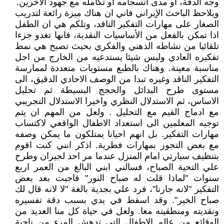
وجه الدقة، أو مدى انسجامه أو تكامله مع جهود الآخرين.
ويلاحظ الباحث الإيراني فاني ان هناك ميزة رائعة لتدريب
الصغار على مهارات التفكير الناقد، وتلكم هي ان الطفل
اذا تمكن بالفعل من الأساسيات النقدية، فانها تغدو جزءا
تلقائيا من نشاطه الذهني والفكري بحيث تصبح هي نمط
تفكيره العادي وليس شيئا يستدعيه من الخارج من اجل
مناسبة معينة. وهناك بالطبع مستويات متعددة لممارسة
التفكير الناقد وغيره تبدا من الوصف الاحادي الدقيق، الى
مستوى طرح البدائل والحجج البسيطة ثم تحليل
الاساس، ثم الاستدلال النظري واخيرا الاستدلال التجريبي
مع ادماج القيم مع التحليل . ولعل من المهم ان يتم
توجيه المعلمين الى استعداد الاطفال الواقعي لاكتساب
مهارات التفكير. بل انهم احيانا يمتلكون ما يمكن وصفه
مع بعض التجوز بمهارات فطرية. اذكر انني كنت اقوم
بتنظيف سيارتي امام المنزل عندما مر احد لجيران وطرح
علي التحية الصباح، فسالني ابني البالغ من العمر اربع
سنوات "لماذا قلت له صباح النور" فاجبت بعد بعض
التفكير "لانه جارنا"، فرد علي بجدية بالغة "لا لانه قال لك
صباح الخير". وقد اسقط في يدي بسبب دقة تفسيره
ونقديته ومنطقيته معا. ولعل في حياة كل منا العديد من
الوقائع من عالم الاطفال التي تدهش المرء من ناحية