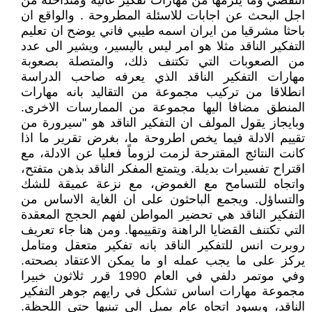
التقصي وما يلزمها من مهارات تفكير عالية ومتداخلة من
اجل البحث عن اجابات للاسئلة المطروحة . والواقع ان
باحثا مشرقيا من ايران اسمه طيبي فاني يوضح ان تعليم
التفكير الناقد مثلا هو امر ليس باليسير، ويشير الى عدد
من الصعوبات التي تكتنف ذلك، والمتصلة بصعوبة
مهارات التفكير الناقد الذي يعرفه صاحب الدراسة
انطلاقا من تركيب مجموعة من التقاليد بانه مهارات
المنطق مضافا اليها مجموعة من الممارسات الاخرى.
وبايجاز يقول المولف ان التفكير الناقد هو "سيرورة من
تقييم الادلة فيما يخص اطروحة ما، بغرض تقرير ما اذا
كانت النتائج المقترحة لزمت لزوماً فعليا عن الادلة، مع
اقتراح تفسيرات بديلة. ويتمتع المفكر الناقد بذهن متفتح،
واتجاه للتسامح مع الغموض، مع نزعة عميقة للشك
والتساؤل. ويجمع الباحثون على ان الغاية الاساس من
التفكير الناقد هي تحضير المواطن لفهم الحجج المعقدة
التي تكتنف القضايا الراهنة وتقييمها. ومن هنا جاء تعريف
روبرت انس للتفكير الناقد بانه تفكير متعقل ومتامل
يركز على ما يجب عمله او ما يمكن الاعتقاد بصحته.
وفي موتمر دلفي في العام 1990 قرر ثلاثون خبيرا
مجموعة مهارات اساس تشكل في رايهم جوهر التفكير
الناقد، ويسود اتجاه عام يميل الى تبنيها حتى اللحظة.