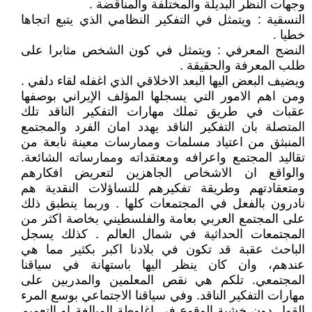
وجهات النظر البديلة والمختلفة والمناقضة .
النسقية : ويتمثل في التفكير النظامي الذي يتبع اتجاها
خطيا .
النضج المعرفي : ويتمثل في كون الشخص مثابرا على
طلب المعرفة والحقيقة .
ويضيف البعض اليها البعد الاخلاقي الذي اغفله لقاء دلفي .
ومن اهم الامور التي يسجلها المؤلف الإيراني بوصفها
عقبات في طريق تملك مهارات التفكير الناقد تلك
المتصلة بان التفكير الناقد يهدد امان الفرد والمجتمع
المنبثق من اعتياد مسلمات وممارسات معينة نابعة من
تقاليد المجتمع واعرافه ومعتقداته وممارساته الشائعة.
والواقع ان الاشخاص الجاهزين لتعريض افكارهم
ومتعقادتهم وطريقة تفكيرهم للتساؤلات النقدية هم
نادرون بالفعل في المجتمعات كلها . وربما ينطبق ذلك
على المجتمع العربي بعامة والفلسطيني بخاصة اكثر من
المجتمعات الحداثية في شمال العالم . كذلك يسجل
الباحث عقبة قد تكون في بلادنا اكبر بكثير مما هي
عندهم، وان كان ينظر اليها باستهانة في سياقنا
المجتمعي. تلكم هي نقص المعلمين والمدربين على
مهارات التفكير الناقد. وفي سياقنا الاجتماعي بوسع المرء
القول دون خشية الوقوع في اغلوطة المبالغة او التعميم