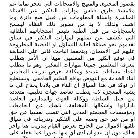
بقصور المحتوى والمنهج والامتحانات التي تعجز تماما عم
ملامسة طرق قياس مهارات التفكير عبر الاسئلة
المباشرة واسئلة المعلومات من قبيل ضع دائرة وما
اشبه. ولذلك لا بد من تطوير ذلك النظام ليسمح
باستجابات من قبل الطلبة تقيس استجاباتهم التلقائية
التي تكشف عن تمثلهم لمهارات التفكير في سياق
تقدمهم نحو صياغة اجابة للتساؤل او القضية المطروحة
عليهم في الامتحان. ويتحفظ الباحث فاني على المبالغة
في توقع الكثير من المعلمين مبينا ان الأمر يتطلب
معرفة المعلمين جميعا بمهارات التفكير، وهو ما يتطلب
اعداد مساقات عديدة ومكلفة بغرض تدريب المعلمين
اثناء الخدمة مع النهوض بواقع التعليم الجامعي. ونستطيع
ان نوكد في هذا السياق ان البناء في بلادنا يحتاج الى ما
يشبة المعجزة لانه يتطلب تعاضد جهات تعليمية متعددة
من قبيل السلطة ووكالة الغوث والمدارس الخاصة
باداراتها واشكالها المختلفة، ناهيك عن الجامعات
ومؤسسات المجمتع المدني التي تنصب نفسها عن حق
او من غير حق وصية على التفكير وتدريباته في سياق
تلقيها الاموال من الخارج بغرض القيام بتدريب هنا واخر
هناك، دون ان يبدو ان لدى اي منها تصورا عما يفعله على