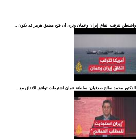
.. واشنطن تترقب اتفاق إيران وعمان وترى أن فتح مضيق هرمز قد يكون
.. الدكتور محمد صالح صدقيان: سلطنة عمان اشترطت توافق الاتفاق مع