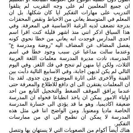
ان جميع المعلمين لم على وجه التقريب لم يتلقوا
التدريب على مهارات التفكير ايا كان شكلها. بل ان
المعلم في المتوسط يعاني من الاحباط ونقص المحفزات
بدرجة تضعف لديه الرغبة الاساسية في المعرفة. وفي
هذا السياق اذكر انني منذ اشهر قليلة كنت اقرا اسم
احدى المدارس فوجدت انه يعاني من خطا نحوي كونه
يفصل المضاف عن المضاف اليه "روضة ومدرسة ع"
وعندما سالت مداعبا عن سبب وجود خطا في اسم
المدرسة، نادت مديرة المدرسة معلمات اللغة العربية
الثلاث، ولكن ايا منهن لم تنجح في فك اللغز. وفي اليوم
التالي لم يكن لديهن اجابة، وفي الاسابيع التالية دأبت بين
الفينة والاخرى على اثارة الموضوع دون جدوى. لقد بدا
ان المعلمات يفتقرن الى اي دافع للاطلاع والمعرفة حتى
عندما يرافق الموقف الضغط والتخجيل النابع من احد
اولياء الامور يمكن ان ياخذ انطباعا فحواه ان المدرسة
ضعيفة اكاديميا، وهو ما قد يؤدي الى خسارة المدرسة
الخاصة ماديا ومعنويا. ومن الواضح اننا في مثل هذه
المدرسة لا يمكن ان نطمح الى اي من ممارسات
التفكير.
هناك أيضاً أكوام من الصعوبات التي لا يستهان بها وتتصل