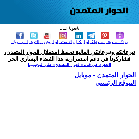
تابعونا على:
بودكاست
بنترست
تيلكرام
لينكدإن
الانستغرام
اليوتيوب
التويتر
الفيسبوك
تبرعاتكم وتبرعاتكن المالية تحفظ استقلال الحوار المتمدن،
فشاركونا في دعم استمرارية هذا الفضاء اليساري الحر
[اشترك في قناة ‫«الحوار المتمدن» على اليوتيوب]
الحوار المتمدن - موبايل
الموقع الرئيسي