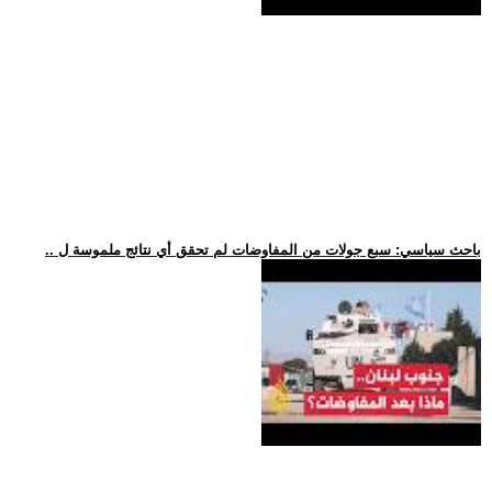
.. باحث سياسي: سبع جولات من المفاوضات لم تحقق أي نتائج ملموسة ل