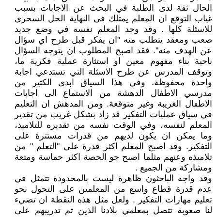
الحال ثقة لدى الطلبة في البحث عن الاجابات بسبب
غياب التوقع ان المعلم يمتلك في النهاية الحل السحري
للاسئلة كلها . وقد وجد المعلم نفسه في وضع جديد
صعب ومعقد يتطلب منه "ان يفكر قبل طرح اي سؤال
عن الهدف منه". فقد اصبح المطلوب ان يتوجه السؤال
ناحية بناء مفهوم معين او استثارة عملية فكرية ما،
وتوقف المدرس عن طرح الاسئلة التي تستدعي اجابة
واحدة محفوظة. وفي هذا السياق ابدى الكثير من
مدرسي الاطفال الدهشة من الاستماع الى اجابات
الاطفال الغريبة وغير متوقعة. ومن المدهش ان التعليم
في سياق عمليات التفكير قد زاد بشكل غريب من تقدير
المعلم لنفسه، وفي الوقت نفسه من تقديره للتلاميذ،
وما يمكن ان يكون لديهم من قدرات مستترة على
التفكير. وقد اصبح المعلم اكثر قدرة على "التعلم " من
تلاميذه وعنهم مثلما اصبح جو الحصة اكثر حماسة ومتعة
ومشاركة من الجميع .
وقد واجه الباحثون ظاهرة ليست بالمحدودة تتمثل في
عدم قدرة قطاع واسع من المعلمين على التحول نحو
تعليم مهارات التفكير . ولعل مثل هذه النقطة ان تضيء
لنا صعوبة تتصل بمعلمي بلادنا الذين تم تدريبهم على