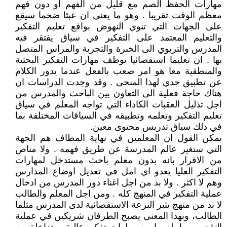
مهارات الحفظ الصم مع قليل من الفهم او دون فهم
معظم الوقت تقريبا . وهو ما يعني ان عبئا ضخما سيقع
على الجهات التي تنوي النهوض بواقع تعليم التفكير
والتعليم المعتمد على التفكير في سياق يفتقر فيه
المدرس والتربوي الى الخبرة والتجربة والمراس المتصل
بها . ان تعليما استقصائيا يوظف مهارات التفكير البحثية
والمنطقية معا هو امر صعب بالفعل عندما يدور الكلام
عن تطبيق جدي لهذا المنحى . وقد وجدت الدراسات ان
هناك حاجة فعلية الى التعاون بين الباحث والمدرس من
اجل تذليل العقبات الكاداء التي تواجه المعلم في سياق
تعليم التفكير وتعلمه وتطبيقه في السياقات المختلفة بما
في ذلك سياق تدريس محتوى معين.
يمكن القول ان المعلمين في نهاية المطاف هم الجهة
التي ستغير عالم المدرسة عن طريق فهمه . ولا مناص
من الاقرار بانه بدون معلم باحث مستدخل لمهارات
التفكير العليا يغدو اي امل في تعديل اوضاع المدارس
وهم لا اكثر . ولا بد من اجل اغناء دور المدرس من ادخال
عملية التفكير في المنهج كله . ومن اجل المعلم والطالب
لا بد من منهج يثير النزعة الاستقصائية لدى المدرس مثلما
الطالب، وبهذا المعنى يصبح الطرفان شريكين في عملية