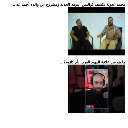
.. محمد عدوية يكشف كواليس ألبومه الجديد ومشروع عن والده أحمد عد
.. ما هو سر علاقة اليهود العرب بأم كلثوم؟