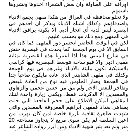
اوراقه على الطاولة وان بعض الشعراء اخذوها ونشروها
بأسمهم.
ولا تخلو محافظة في العراق من هكذا مقهى يجمع الادباء
واصدقاؤهم وكذلك اشباه الادباء ويذكر ان احدهم في
البصرة ليس لديه أي انجاز أدبي الا بكونه يرافق الادباء
في المقهى ومع ذلك هو يحسب عليهم.
لكن في الوقت الحاضر انحسر دور المقهى كما كان في
السابق الا في يوم الجمعة كما يحدث في قيصرية حنش
في شارع المتنبي هذا اذا اعتبرنا هذه القيصرية بمثابة
مقهى ادبي والا فهو ساحة تتوسط القيصرية فيها كراسي
بلاستيكية تكون مليئة بالادباء وغيرهم في يوم الجمعة
وكذلك في مقهى الشابندر الذي عادة مايكون صاخباً جدا
في الجمعة وصار الجلوس فيه نوع من العادة للبعض
وتفاخر للبعض الاخر ولم يبق من حسن عجمي والزهاوي
والمعقدين الا الذكريات فقط، ويكفي زيارة واحدة لتلك
المقاهي ليمكن الاطلاع على حجم الفاجعة التي حلت
بمقاهي بغداد فمقهى ابراهيم المعروفة بالمعقدين والتي
شهدت ظاهرة ثقافية بارزة خاصة لمن كان يهرب من
اعين السلطة لم يكن سوى مربع لا يتجاوز مساحته 20
متر ولم يعد يثير شهية الادباء ومن ابرز رواده الشاعر عبد