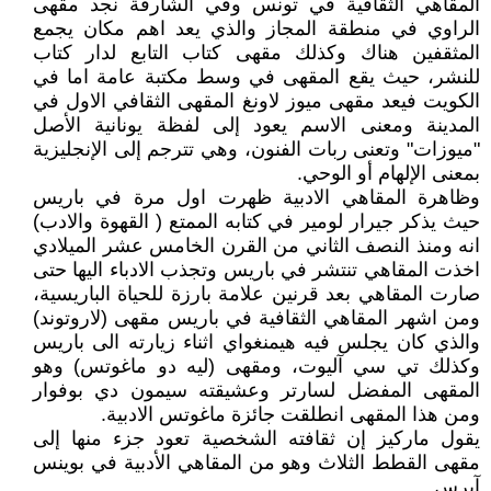
المقاهي الثقافية في تونس وفي الشارقة نجد مقهى
الراوي في منطقة المجاز والذي يعد اهم مكان يجمع
المثقفين هناك وكذلك مقهى كتاب التابع لدار كتاب
للنشر، حيث يقع المقهى في وسط مكتبة عامة اما في
الكويت فيعد مقهى ميوز لاونغ المقهى الثقافي الاول في
المدينة ومعنى الاسم يعود إلى لفظة يونانية الأصل
"ميوزات" وتعنى ربات الفنون، وهي تترجم إلى الإنجليزية
بمعنى الإلهام أو الوحي.
وظاهرة المقاهي الادبية ظهرت اول مرة في باريس
حيث يذكر جيرار لومير في كتابه الممتع ( القهوة والادب)
انه ومنذ النصف الثاني من القرن الخامس عشر الميلادي
اخذت المقاهي تنتشر في باريس وتجذب الادباء اليها حتى
صارت المقاهي بعد قرنين علامة بارزة للحياة الباريسية،
ومن اشهر المقاهي الثقافية في باريس مقهى (لاروتوند)
والذي كان يجلس فيه هيمنغواي اثناء زيارته الى باريس
وكذلك تي سي آليوت، ومقهى (ليه دو ماغوتس) وهو
المقهى المفضل لسارتر وعشيقته سيمون دي بوفوار
ومن هذا المقهى انطلقت جائزة ماغوتس الادبية.
يقول ماركيز إن ثقافته الشخصية تعود جزء منها إلى
مقهى القطط الثلاث وهو من المقاهي الأدبية في بوينس
آيرس.