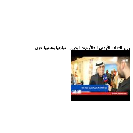
.. وزير الثقافة الأردني لـ«الأيام»: البحرين بقيادتها وشعبها عزي