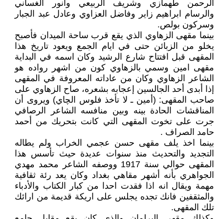
الرحمن طهمازي وشريف الربيعي وانور الغساني
والرسام ابراهيم زاير وفاضل العزاوي وعادل عبد الجبار
وسركون بولص.
بينما مقهى الزهاوي الذي يقع قرب ساحة الميدان فأصبح
يخلو من الزبائن حتى في ايام الجمع ويعود تاريخ هذا
المقهى قبل افتتاح شارع الرشيد وكان اسمه في البداية
مقهى امين وسمي بالزهاوي كون من اشهر رواده هو
الشاعر الزهاوي وكان من عاداته المعروفة في المقهى
إذا أبدى أحد الجالسين إعجابه بشعره، صاح الزهاوي على
صاحب المقهى: (أمين ـ لا تأخذ فلوس الچاي) ويروى أن
المناقشات الحادة بينه وبين منافسه الشاعر الرصافي
جرت على تخوت المقهى التي كانت بتحريك من أحمد
حامد الصراف .
بينما اخذ يلف مقهى حسن عجمي الخراب ولم يطاله
التجديد والتحديث منذ سنوات عديدة حيث تأسس هذا
المقهى حوالي سنة 1917 ووصفه الشاعر محمد مهدي
الجواهري بأنه أشهر مقاهي بغداد وكان يعد رئة ثقافية
مهمة ويقال انه اذا فقدت احدا من كبار الكتاب والأدباء
والمثقفين فانك تجده يجلس على اريكة قديمة من ارائك
تلك المقهى.
وكذلك مقهى البرلمان والذي كان يقع مقابل جامع