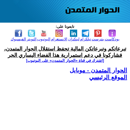
تابعونا على:
بودكاست
بنترست
تيلكرام
لينكدإن
الانستغرام
اليوتيوب
التويتر
الفيسبوك
تبرعاتكم وتبرعاتكن المالية تحفظ استقلال الحوار المتمدن،
فشاركونا في دعم استمرارية هذا الفضاء اليساري الحر
[اشترك في قناة ‫«الحوار المتمدن» على اليوتيوب]
الحوار المتمدن - موبايل
الموقع الرئيسي