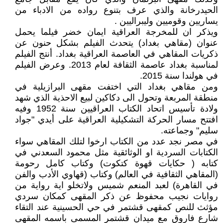
الحيدرخانة والذي عرف بتنوع رواده من الادباء من
يساريين وقوميين وليبراليين .
ويذكر ان للمخرجة العراقية ايمان خضر فيلما يحمل
عنوان (مقاهي بغداد) يتحدث الفيلم بشكل حنون عن
ذكريات المقاهي في العاصمة العراقية بغداد. أنتج الفيلم
لمناسبة بغداد عاصمة الثقافة لعام 2013. وعرض الفيلم
في هولندا سنة 2015.
ومن مقاهي بغداد التي اختفت مقهى البرازيلية في
منطقة المربعة وتحول الى دكاكين لبيع الاحذية الذي شهد
ولادة تأسيس اتحاد الكتاب العراقيين سنة 1952 وفيه
افتتح مسار الحركة التشكيلية العراقية على أيدي "جواد
سليم" وجماعته.
في مصر نجد عدد من الكتاب ارخوا لتلك المقاهي سواء
الكتابات السردية او الوثائقية مثل محمود السعدني في
كتابه ( حكايات قهوة كتكوت) وكتاب كامل رحومة
(المقاهي الثقافية في العالم) وكتاب (قهاوي الأدب والفن
في القاهرة) لعبد المنعم شميس ولاتخلو اية رواية من
روايات نجيب محفوظ عن ذكر المقهى كمكان سردي
مؤثث للنص كمقهى قشتمر في حي الحسينية عند التقاء
شارع فاروق مع ميدان قشتمر المسمى باسمه المقهى