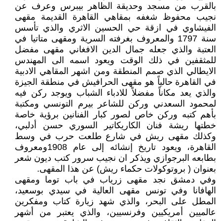
بالقرب من مسجد وحديقة الظاهر بيبرس وعرف عن
نجيب محفوظ شغفه بمقاهي القاهرة القديمة مقهى
الفيشاوي في ازقة حي الحسين الاثري والذي تأسس
سنة 1797 والمعروف بغرفته السرية ومقهى متاتيا في
العتبة والذي جعله جمال الدين الافغاني مقهى مفضل
للمثقفين في ذلك الوقت ويعود اسمه الى المهندس
الايطالي الذي صمم المنطقة ومن اشهر المقاهي الادبية
في القاهرة حالياً هو مقهى الحرافيش في منطقة الجيزة
والذي يعد مكاناً مفضلاً للادباء الشباب ويوجد ركن فيه
لمحمود السعدني وركن للشاعر بيرم التونسي ومكتبة
بأهم كتبه وركن خاص لصور كبار الفنانين برؤية خاصة
خطتها ريشة فنان الكاريكاتير السوري حسن أدلبي،
وكذلك مقهى ريش في شارع طلعت حرب في وسط
القاهرة، ويعود تاريخ إنشائه إلى عام 1908ومعروف
بطابعه البرجوازي ويذكر ان نجيب سرور كتب ديون شعر
بعنوان ( بروتوكولات حكماء ريش) عن هذا المقهى.
وفي دمشق نجد مقهى زرياب في باب توما ومقهى
الهافانا وفي تونس مقهى العالية في سيدي بوسعيد،
المطل على البحر، والذي شهد زيارة كتاب ومفكرين
عالميين أمريكيين وفرنسيين، والذي يعتبر من أشهر