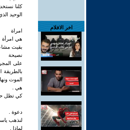
كلنا نستخد
الوحيد الذ
اخر الافلام
امراة
هي امرأة ط
بقيت مشاعر
نصيحة
على المجرم
بالطريقة ال
الموت ونهاي
هي .
كي تظل حيا
دعوة .
لنذهب ياسي
لماذا .