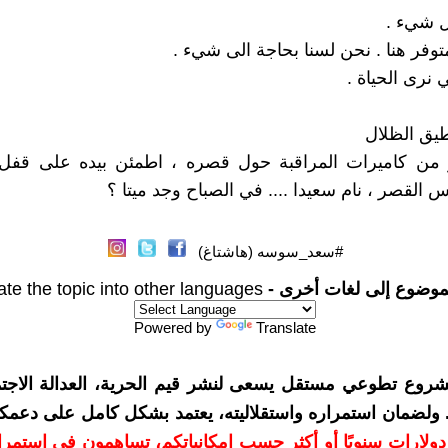
 شيء .
فر هنا . نحن لسنا بحاجة الى شيء .
 نرى الحياة .
طيق الظلال
ر من كاميرات المراقبة حول قصره ، اطمئن بيده على قفل ا
القصر ، نام سعيدا .... في الصباح وجد ميتا ؟
#سعد_سوسه (هاشتاغ)
موضوع إلى لغات أخرى -
ate the topic into other languages
Powered by
Translate
شروع تطوعي مستقل يسعى لنشر قيم الحرية، العدالة الاجتم
. ولضمان استمراره واستقلاليته، يعتمد بشكل كامل على دعمك
دعمكم بمبلغ 10 دولارات سنويًا أو أكثر حسب إمكانياتكم، تساهمون في استم