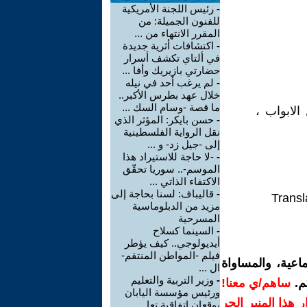
-
رئيس اللجنة الأمريكية
للفنون الجميلة: من
المقرر الانتهاء من ...
-
اكتشافات أثرية جديدة
في ألتاي تكشف أسرار
حضارتي بازيريك وأفا ...
-
لم يرغب أحد في نيله
خلال عهد بطرس الأكبر..
ما قصة -وسام السك ...
لابواب ،
-
حسن بايكر: المؤثر الذي
نقل الرواية الفلسطينية
إلى -جيل زد- و ...
-
-لا حاجة للاستيراد هذا
الموسم-.. سوريا تحقّق
الاكتفاء الذاتي ...
-
قاليباف: لسنا بحاجة إلى
Transl
مزيد من الدبلوماسية
المسرحية
-
السينما كسلاح
أيديولوجي.. كيف يؤطر
فيلم -المواطن المنتقم-
اعية، والمساواة
ال ...
-
وزير التربية والتعليم
م.
ساهم/ي معنا!
ورئيس مؤسسة اليابان
رار هذا المنبر الحر
يوقعان اتفاقية تعا ...