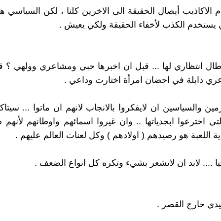
م الاكاذيب أيصال الحقيقة الى الاخرين كلنا ، لكن السياسي
ي يستخدم الكذب لأخفاء الحقيقة ولكي يعيش .
ال انتظاري لها ... قبل ان اخبرها حبي ومشاعري وولهي ؟ ق
ي ذابلة في احضان امرأة اختارت وداعي .
ين والسياسين ان لايفكروا بالانجاب لانهم ان ماتوا ... سيتاك
تي اخترعوا ابجدياتها .. وان غيروا اسمائهم واوطانهم لأنهم ص
ة اللعبة هو رصيدهم ( اولادهم ) وكل لعنات العالم عليهم .
 .... لابد ان لاتشعر بشيء وتكره كل انواع الضعف .
دي خارج القصر .