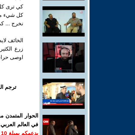
كي ترى كل
كل شيء متو
نخرج ... كي
الخائف لاي
زرع الكثي
اوصى حراس 
ترجم ال
الحوار المتمدن م
في العالم العربي
ب