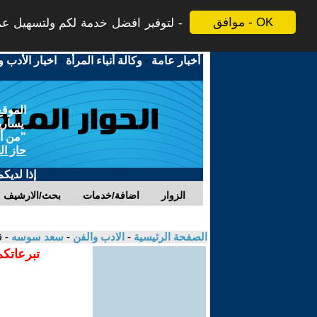
موافق - OK
لتوفير افضل خدمة لكم ولتسهيل عملي
أخبار عامة
-
وكالة أنباء المرأة
-
اخبار الأدب و
الموقع
يسارية
"من أج
حاز ال
إذا لديك
الزوار
اضافة/خدمات
بحث/الارشيف
الصفحة الرئيسية
-
الادب والفن
-
سعد سوسه
- ق
تبرعاتكم