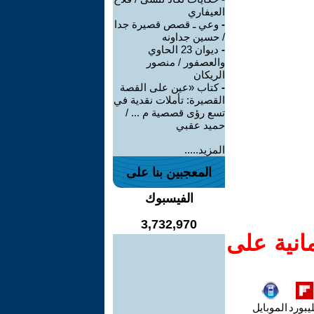
العيفاري
-
وعي ـ قصص قصيرة جدا
/ حسين جداونه
-
ديوان 23 الحاوي
والعصفور / منصور
الريكان
-
كتاب «عين على القصة
القصيرة: تأملات نقدية في
تسع رؤى قصصية م ... /
حميد عقبي
المزيد.....
المعجبين بنا على
الفيسبوك
3,732,970
انية على
يبورد
الموبايل