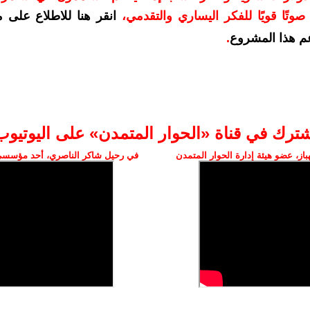
وتًا قويًا للفكر اليساري والتقدمي
،
انقر هنا للاطلاع على 
م هذا المشروع
.
شترك في قناة «الحوار المتمدن» على اليوتيوب
ز، عضو هيئة إدارة الحوار المتمدن
في رحيل شاكر الناصري، أحد مؤسسي 