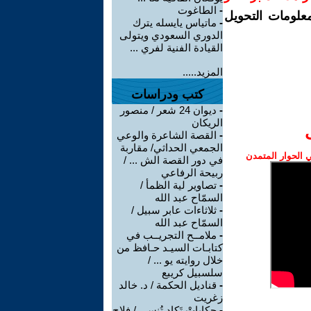
-
الطاغوت
معلومات التحويل
-
ماتياس يايسله يترك
الدوري السعودي ويتولى
القيادة الفنية لفري ...
المزيد.....
كتب ودراسات
-
ديوان 24 شعر / منصور
الريكان
-
القصة الشاعرة والوعي
الجمعي الحداثي/ مقاربة
الحوار المتمدن
في دور القصة الش ... /
ربيحة الرفاعي
-
تصاوير لية الظمأ /
السمّاح عبد الله
-
ثلاثاءات عابر سبيل /
السمّاح عبد الله
-
ملامــح التجريــب في
كتابـات السيـد حـافظ من
خلال روايته يو ... /
سلسبيل كريبع
-
قناديل الحكمة / د. خالد
زغريت
-
حكاياتْ تَكاد تُنسى / فلاح