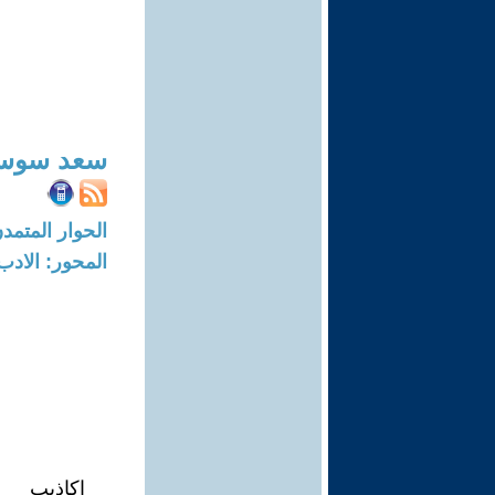
سعد سوس
الحوار المتمدن-العدد: 6994 - 21
المحور: الادب
اكاذيب