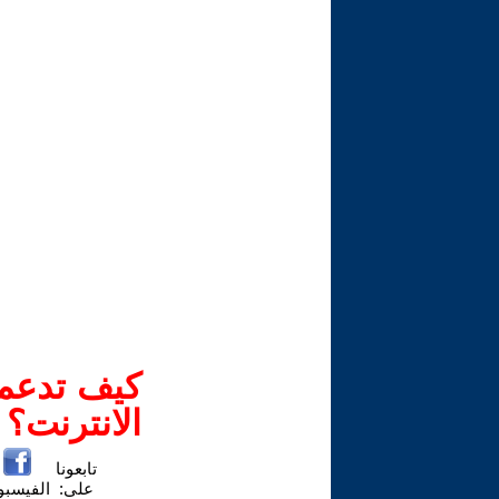
كيف تدعم-
الانترنت؟
تابعونا
على:
الفيسب