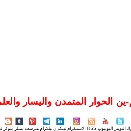
ين الحوار المتمدن واليسار والعلم
وك
التويتر
اليوتيوب
RSS
الانستغرام
لينكدإن
تيلكرام
بنترست
تمبلر
بلوكر
فل