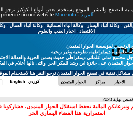
ة التصفح والنشر، الموقع يستخدم بعض أنواع الكوكيز نرجو النق
More info - المزيد
experience on our website
الفن
-
وكالة أنباء اليسار
-
وكالة أنباء العلمانية
-
وكالة أنباء العمال
-
وكا
الاقتصاد
-
اخبار الطب والعلوم
 الرئيسي لمؤسسة الحوار المتمدن
، علمانية، ديمقراطية، تطوعية وغير ربحية
ل مجتمع مدني علماني ديمقراطي حديث يضمن الحرية والعدالة الاجتم
حوار المتمدن على جائزة ابن رشد للفكر الحر والتى نالها أعلام في الفك
م مشاكل تقنية في تصفح الحوار المتمدن نرجو النقر هنا لاستخدام الموقع
كوردي
English
الاخبار
مراكز
الحوار المتمدن
صص نهاية 2020
 وتبرعاتكن المالية تحفظ استقلال الحوار المتمدن، فشاركونا 
استمرارية هذا الفضاء اليساري الحر