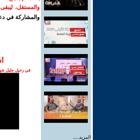
والمستقل، ليبقى ص
والمشاركة في دع
ا‫
في رحيل جليل شهبا
المزيد.....