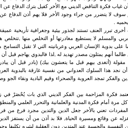
ن غياب فكرة التناقض الديني مع الأخر كفيل بترك الدفاع عن ال
سوف لا يتضرر من جراء وجود الأخر فلا يهم أذن الدفاع عن 
حميه .
أخرى تبرر العنف تستند لجذور بيئية وجغرافية تأريخية عمي
عربي والمسلم لا يستطيع مغادرتها أو التخلص منها ,تتخلص ه
ما على بدوية الإنسان العربي وعربانيته التي لا تقبل التسامح 
طالما أنهم يمثلون مصدر تهديد له ,لذا فالبدوي يهاجم قبل أن 
ولة (أتغدى بيهم قبل ما يتعشون بيك) (بادر قبل أن يبادر 
أن نجد هذا السلوك العدواني من نفسية غارقة بالبدوية العرب
دين والفكر تمجد العروبة والصحراء وقيم البادية ونقاء الجو وص
تمد فكرة المزاحمة بين الفكر الديني الذي بات يُحْصَرْ في زو
ل مرة أمام فكرة المدنية والعلمانية والتحرر العلمي والمنط
مفردات تعني بالأخر جعل الدين والتدين مجرد فرع من فروع
زله عن وقائع ومسيرة الحياة, فلا بد أذن من أن يستفز الدي
النفسية والحسية عند المتدين دون العقلية ليثيره تكليفا وجوب