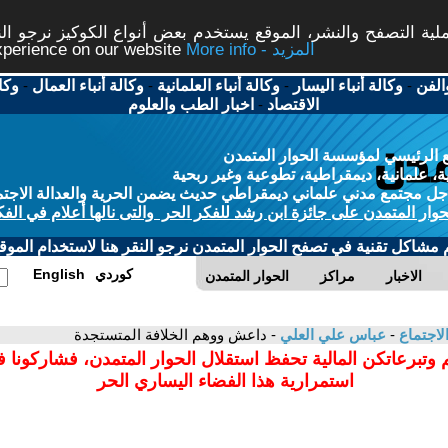
ة التصفح والنشر، الموقع يستخدم بعض أنواع الكوكيز نرجو النق
More info - المزيد
experience on our website
الفن
-
وكالة أنباء اليسار
-
وكالة أنباء العلمانية
-
وكالة أنباء العمال
-
وكا
الاقتصاد
-
اخبار الطب والعلوم
 الرئيسي لمؤسسة الحوار المتمدن
، علمانية، ديمقراطية، تطوعية وغير ربحية
ل مجتمع مدني علماني ديمقراطي حديث يضمن الحرية والعدالة الاجتم
حوار المتمدن على جائزة ابن رشد للفكر الحر والتى نالها أعلام في الفك
م مشاكل تقنية في تصفح الحوار المتمدن نرجو النقر هنا لاستخدام الموقع
كوردي
English
الاخبار
مراكز
الحوار المتمدن
لاجتماع
-
عباس علي العلي
- داعش ووهم الخلافة المتستجدة
 وتبرعاتكن المالية تحفظ استقلال الحوار المتمدن، فشاركونا 
استمرارية هذا الفضاء اليساري الحر