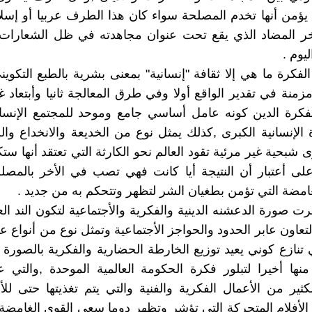
 يؤمن أنها تخدم المصلحة سواء كان هذا الطرف عربيا أو إسلا
أخر المضاد الذي يقع تحت عنوان مجاهدته في ظل الشعارات 
يوم .
فكرة ما هي إلا ثقافة "إنسانية" بمعنى بشرية بالطبع التكوين
زمنة في تقدير الواقع أولا وفي طرق المعالجة ثانيا وأبتعاد غ
كرة الدين كونه عامل أساسي جامع وموحد للمجتمع الإنسا
الإنسانية الكبرى ,كذلك يمثل نوع من الخديعة والانخداع وال
شبحية غير مرئية تقود العالم نحو الكارثة التي تعتقد أنها ستك
 على أعتبار أن النتيجة أيا كانت فهي تصب في الأخر بالمصلح
لغامضة التي تؤمن بطغيان الشر لتظهر وتتحكم به من جديد .
ت صورة الدعشنه الدينية والفكرية والأجتماعية لتكون الند الع
تعاون عابر الحدود والحواجز الأجتماعية وتمثل نوع من أنواع ع
تنازع كوني يعيد توزيع الخارطة الحضارية والفكرية بالصورة
نها أخيرا لتبلور فكرة الحكومة العالمية الموحدة ,والتي 
كثير من الأعمال الفكرية والفنية والتي يتم تغذيتها حتى لل
أفلام المتحركة التي تؤشر وتظهر دوما سعي القوى الغامضة