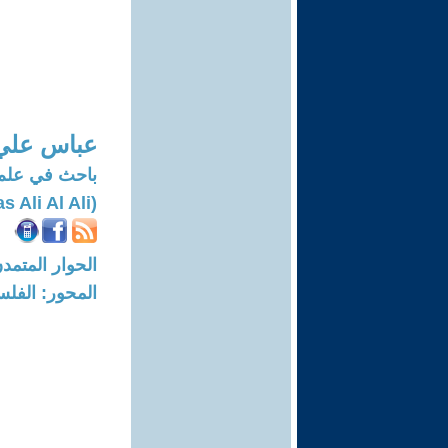
عباس علي 
باحث في علم 
(Abbas Ali Al Ali)
الحوار المتمدن-العدد: 6994 - 21
المحور: الفلس