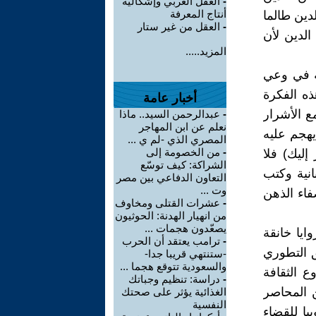
-
العقل العربي وإشكالية
أنتاج المعرفة
دين طالما
-
العقل من غير ستار
الدين لأن
المزيد.....
قة في وعي
ذه الفكرة
أخبار عامة
مع الأشرار
-
عبدالرحمن السيد.. ماذا
نعلم عن ابن المهاجر
يهجم عليه
المصري الذي -لم ي ...
-
من الخصومة إلى
إليك) فلا
الشراكة: كيف توسّع
انية وكتب
التعاون الدفاعي بين مصر
وت ...
فاء الذهن
-
عشرات القتلى ومخاوف
من انهيار الهدنة: الحوثيون
يصعّدون هجمات ...
ايا خانقة
-
ترامب يعتقد أن الحرب
ق التطوري
-ستنتهي قريبا جدا-
والسعودية تتوقع هجما ...
 الثقافة
-
دراسة: تنظيم وجباتك
ن المحاصر
الغذائية يؤثر على صحتك
النفسية
يا للقضاء