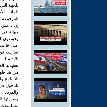
للجهة التي
الجانب ال
المرفوعة ال
إن داعش ال
جهالة في م
وفوضوي لف
على قاعدة 
تمارسه قوى 
الأبدية له
لعقيدتها ا
من هنا ظهر
التسامح وال
للدخول في 
والمرتجى م
وصورتها ال
مسلسلات ال