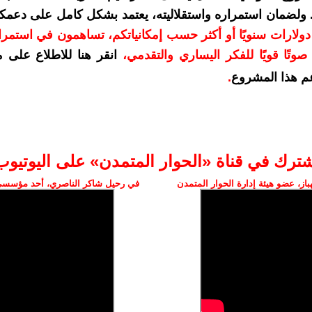
. ولضمان استمراره واستقلاليته، يعتمد بشكل كامل على دعمك
دعمكم بمبلغ 10 دولارات سنويًا أو أكثر حسب إمكانياتكم، تساهمون في استم
وتًا قويًا للفكر اليساري والتقدمي
،
انقر هنا للاطلاع على 
م هذا المشروع
.
شترك في قناة «الحوار المتمدن» على اليوتيوب
ز، عضو هيئة إدارة الحوار المتمدن
في رحيل شاكر الناصري، أحد مؤسسي 