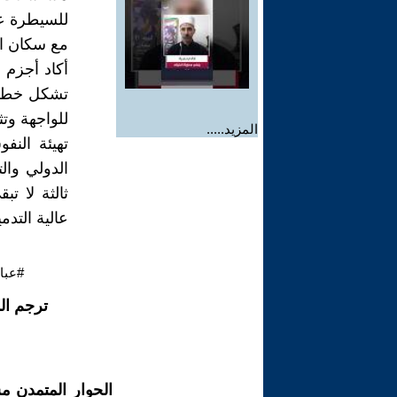
للسيطرة عل
مع سكان ال
أكاد أجزم 
تشكل خطرا 
للواجهة وتث
المزيد.....
تهيئة النف
الدولي وال
ثالثة لا ت
عالية التدم
#عبا
ترجم ال
الحوار المتمدن م