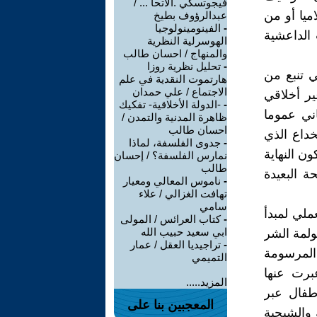
فيجوتسكي .الاتحا ... /
ميا أو من
عبدالرؤوف بطيخ
-
الفينومينولوجيا
الداعشية
الهوسرلية النظرية
والمنهاج / احسان طالب
-
تحليل نظرية روزا
ي تنبع من
هارتموت النقدية في علم
الاجتماع / علي حمدان
ير أخلاقي
-
-الدولة الأخلاقية- تفكيك
ني عموما
ظاهرة المدنية والتمدن /
احسان طالب
خداع الذي
-
جدوى الفلسفة، لماذا
ون النهاية
نمارس الفلسفة؟ / إحسان
طالب
ة البعيدة
-
ناموس المعالي ومعيار
تهافت الغزالي / علاء
سامي
ملي لمبدأ
-
كتاب العرائس / المولى
ابي سعيد حبيب الله
ولمة الشر
-
تراجيديا العقل / عمار
 المرسومة
التميمي
عبرت عنها
المزيد.....
أطفال عبر
المعجبين بنا على
 والشبحية