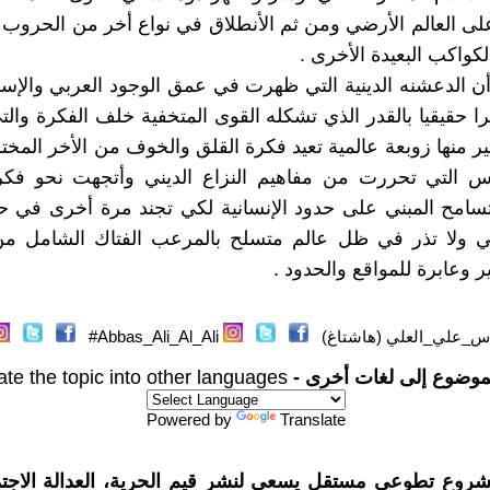
ى العالم الأرضي ومن ثم الأنطلاق في نواع أخر من الحروب 
كواكب البعيدة الأخرى .
أن الدعشنه الدينية التي ظهرت في عمق الوجود العربي والإسل
حقيقيا بالقدر الذي تشكله القوى المتخفية خلف الفكرة والتي
ير منها زوبعة عالمية تعيد فكرة القلق والخوف من الأخر المخت
وس التي تحررت من مفاهيم النزاع الديني وأتجهت نحو فكرة
تسامح المبني على حدود الإنسانية لكي تجند مرة أخرى في 
بقي ولا تذر في ظل عالم متسلح بالمرعب الفتاك الشامل من
ير وعابرة للمواقع والحدود .
س_علي_العلي (هاشتاغ)
Abbas_Ali_Al_Ali#
موضوع إلى لغات أخرى -
ate the topic into other languages
Powered by
Translate
شروع تطوعي مستقل يسعى لنشر قيم الحرية، العدالة الاجتم