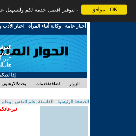
موافق - OK
لتوفير افضل خدمة لكم ولتسهيل عملي
أخبار عامة
-
وكالة أنباء المرأة
-
اخبار الأدب و
الموقع
يسارية
"من أج
حاز ال
إذا لديك
الزوار
اضافة/خدمات
بحث/الارشيف
الصفحة الرئيسية
-
الفلسفة ,علم النفس , وعلم ا
تبرعاتكم