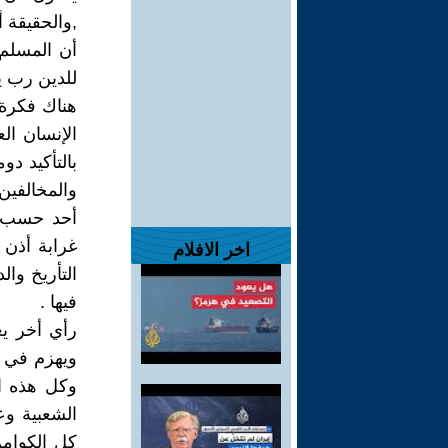
,والحقيقة أ
أن المسلم 
للدين رب ي
هناك فكرة 
الإنسان ال
بالتأكيد دو
والمخالفين 
أحد حسب مق
غرابة أذن 
اخر الافلام
التأريخ وال
فيها .
رأي أخر يع
ويهزم في ك
وكل هذه ال
الشعبية وع
كل الكوامن 