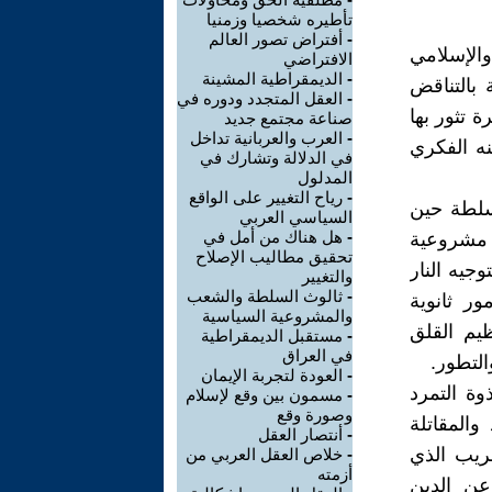
تأطيره شخصيا وزمنيا
-
أفتراض تصور العالم
الإسلامي
الافتراضي
-
الديمقراطية المشينة
 بالتناقض
-
العقل المتجدد ودوره في
 تثور بها
صناعة مجتمع جديد
-
العرب والعربانية تداخل
ه الفكري
في الدلالة وتشارك في
المدلول
-
رياح التغيير على الواقع
كسلطة حين
السياسي العربي
-
هل هناك من أمل في
 مشروعية
تحقيق مطاليب الإصلاح
جيه النار
والتغيير
-
ثالوث السلطة والشعب
ور ثانوية
والمشروعية السياسية
يم القلق
-
مستقبل الديمقراطية
في العراق
التطور.
-
العودة لتجربة الإيمان
ة التمرد
-
مسمون بين وقع لإسلام
وصورة وقع
المقاتلة
-
أنتصار العقل
غريب الذي
-
خلاص العقل العربي من
أزمته
عن الدين