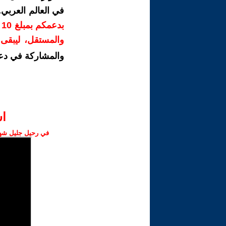
في العالم العربي
ب
والمستقل، ليبقى ص
والمشاركة في دع
ا‫
في رحيل جليل شهبا