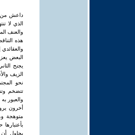
داعش من أ
الذي لا تنت
والعنف الم
هذه التنا
والعقائدي 
البعض يعزو
يجنح الثان
الزيف والأ
نحو المجتم
تتضخم وتنف
والعبور به 
أخرون يرو
متوهجة وم
بأعتبارها 
يحاول أن 