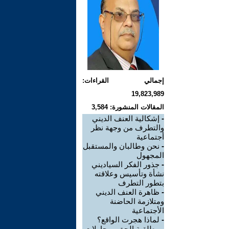
إجمالي القراءات:
19,823,989
المقالات المنشورة: 3,584
-
إشكالية العنف الديني
والتطرف من وجهة نظر
أجتماعية
-
نحن وطالبان والمستقبل
المجهول
-
جذور الفكر السياديني
نشأة وتأسيس وعلاقته
بتطور التطرف
-
ظاهرة العنف الديني
ومتلازمة الحاضنة
الأجتماعية
-
لماذا هجرت الواقع؟
-
مطلقية الحق ومحاولات