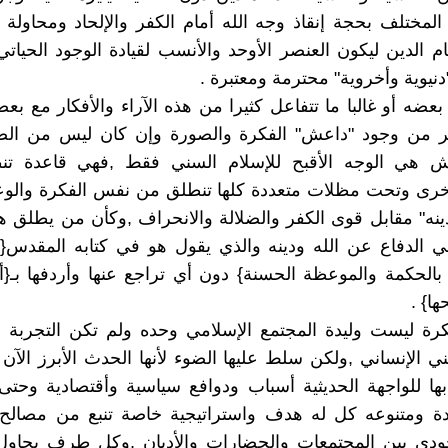
المختلف بحجة إنقاذ وجه الله أمام الكفر والإلحاد ومحاولة 
م الدين ليكون العنصر الأوحد والأنسب لقيادة الوجود الحياتي 
دنيوية وأخروية" محترمة ومعتبرة .
بعضه أو غالبا ما تتفاعل كثيرا من هذه الآراء والأفكار مع بع
ر من وجود "داعش" الفكرة والصورة وإن كان ليس من ال
 هي الوجه الأقبح للإسلام السني فقط ,فهي قاعدة ت
رى وتحت مظلات متعددة كلها تنطلق من نفس الفكرة والوعاء
ينه" مقابل قوى الكفر والضلالة والانحراف ,وكأن من يطلق ه
ي الدفاع عن الله ودينه والذي يقول هو في كتابه المقدس{
الحكمة والموعظة الحسنة} دون أي تراجع عنها وأردفها بـ{أت
ا} .
رة ليست وليدة المجتمع الإسلامي وحده ولم تكن التجربة ا
يني الإنساني ,ولكن سلط عليها الضوء لأنها الحدث الأبرز الآن
بها للواجهة الحديثية أسباب ودوافع سياسية وأقتصادية وحتى
ة ومتنوعه كل له هدف واستراتيجية خاصة تنبع من مصالح 
وجودي بين المجتمعات والحضارات والأديان ,وكل طرف يحاول