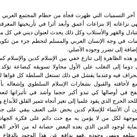
خر التسميات التي ظهرت فجأة من حطام المجتمع العربي و
هي نزاعاته إلا بنزاعات أعمق وأبعد أثرا في تأريخيتها المغرقة
تبادل والقهر والأستلاب وكل ذلك يحدث لعنوان ديني في كل مرة
قضات في وجه الإنسان العربي والمسلم لتحطم جزء من تكوين
إضافة إلى تضرر وجوده الأصلي.
 هذه الظاهرة إلى تنازع خفي بين الإسلام كدين والإسلام 
ي دوما إلى التغلب على الأول محاولا تسويقه كبضاعة تؤكد
نحراف فيه وعندما يفشل في ذلك تستغل السلطة كل قواها لتو
ع لأخافته والقبول بشعارات الإسلام السلطوي وإشغاله بأم
خ في أوصالها كي تبدو أكبر حجما وأشد في تأثيراتها لتعظ
للحد الحرج الذي يقود علميا إلى تغير أتجاه تثمير القلق للأبداع و
ن أن الأنتماء للإسلام كدين يحض على العنف يبقي على جذو
وجهة لكل من لا يؤمن به مع حث دائم على فكرة الجهاد و
حماية لوجود الدين الذي يعده البعض حصانة له من الأخر ال
يبتلعه وينهي وجوده ,فهو يدافع عن هذا الوجود بالدفاع 