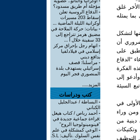
-
أوكرانيا والناتو.. عضوية
مؤجلة أم طريق مسدود؟
الأخر غلق
-
الدفاع الروسية تعلن
بما يمثله
إسقاط 203 مسيرات
أوكرانية الليلة الماضية ...
-
بيانات: حركة الملاحة في
ضها لتشكل
مضيق هرمز تتراجع إلى
33 سفينة خلال أ ...
ضروري أن
-
اتهام رجل بإحراق مركز
نطبق على
إسلامي في فيلادلفيا
بدافع ديني
 "الدفاع
-
مراسلنا: قصف
ذه الفكرة
إسرائيلي يستهدف بلدة
المنصوري فجر اليوم
وأدعو إلى
المزيد.....
بع السيئة
كتب ودراسات
-
البساطة / عبدالجليل
لأولى في
الكناني
 ومن وراء
-
أحمد رباص / كتاب هيغل
:قراءة جماعية جديدة في
 دينية من
"فينومينولوجيا الروح"
وتكتيكات
-
الوعي كمشكلة في علم
نفس السلوك .تأليف: S.L.
 التوظيف