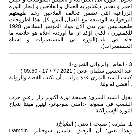
احمر و تجذير ديكتاتوريه العمال و الفلاحين و إنجاز الثوره
الزراعيه التي تضمن تحالف الفلاحين رغم طبيعتهم
البرجوازيه الوضيعه مع العمال.أليس كل هذا اطروحات
طبقيه.ليس بين يدي الان مواد المؤتمر السادس 1928
للكمنتيرن ، لكني اؤكد ان ما اوردته اعلاه هو خلاصه ما
جاء في باب(الثوره في المستعمرات و اشباه
المستعمرات).
3 - القاص والروائي النمري-1
عبد الحسين سلمان عاتي ( 2021 / 7 / 17 - 09:50 )
كتبت للسيد النمري عدة مرات , أن يكتب القصة والرواية
, أفضل له ولنا.
يقول السيد النمري: صبيحة ثورة أكتوبر زار زعيم حزب
الشعب في منغوليا -دامدن سوخباتر- لينين مهنئاً بنجاح
الثورة الإشتراكية
1. مفردة ( صبيحة ) تعني ( الصَّباَحُ).
وهذا يعني: أن الرفيق -دامدن سوخباتر- Damdin