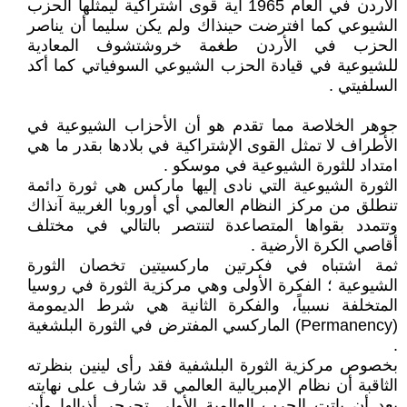
الأردن في العام 1965 أية قوى اشتراكية ليمثلها الحزب
الشيوعي كما افترضت حينذاك ولم يكن سليما أن يناصر
الحزب في الأردن طغمة خروشتشوف المعادية
للشيوعية في قيادة الحزب الشيوعي السوفياتي كما أكد
السلفيتي .
جوهر الخلاصة مما تقدم هو أن الأحزاب الشيوعية في
الأطراف لا تمثل القوى الإشتراكية في بلادها بقدر ما هي
امتداد للثورة الشيوعية في موسكو .
الثورة الشيوعية التي نادى إليها ماركس هي ثورة دائمة
تنطلق من مركز النظام العالمي أي أوروبا الغربية آنذاك
وتتمدد بقواها المتصاعدة لتنتصر بالتالي في مختلف
أقاصي الكرة الأرضية .
ثمة اشتباه في فكرتين ماركسيتين تخصان الثورة
الشيوعية ؛ الفكرة الأولى وهي مركزية الثورة في روسيا
المتخلفة نسبياً، والفكرة الثانية هي شرط الديمومة
(Permanency) الماركسي المفترض في الثورة البلشغية
.
بخصوص مركزية الثورة البلشفية فقد رأى لينين بنظرته
الثاقبة أن نظام الإمبريالية العالمي قد شارف على نهايته
بعد أن باتت الحرب العالمية الأولى تجرجر أذيالها وأن