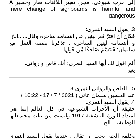
إلى حزب شيوعي. مجرد تغيير اللافتات ضار وخطير A
mere change of signboards is harmful and
dangerous
3. يقول السيد النمري:
فكان أن افترّ ثغر لينين عن ابتسامة ساخرة وقال......الخ
و أبتسامة لينين الساخرة , تذكرنا بقصة النمل مع
سليمان: فَتَبَسَّمَ ضَاحِكًا مِّن قَوْلِهَا.
ألم اقول لك أيها السيد النمري: أنك قاص و روائي.
يتبع
5 - القاص والروائي النمري-3
عبد الحسين سلمان عاتي ( 2021 / 7 / 17 - 10:22 )
4. يقول السيد النمري:
حقيقة أن الأحزاب الشيوعية في كل العالم إنما هي
امتداد للثورة البلشفية 1917 وليست من بنات مجتمعاتها
الوطنية،....الخ
وكلمة الحق يجب أن تقال . عندما يقول السيد النمري