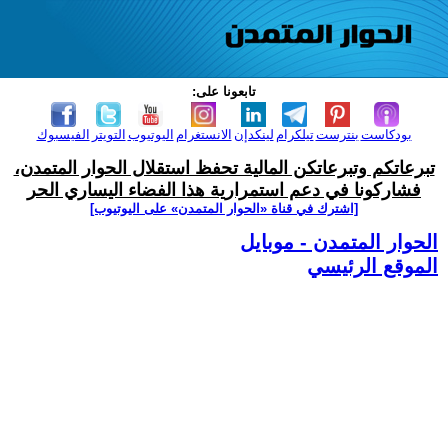
تابعونا على:
بودكاست
بنترست
تيلكرام
لينكدإن
الانستغرام
اليوتيوب
التويتر
الفيسبوك
تبرعاتكم وتبرعاتكن المالية تحفظ استقلال الحوار المتمدن،
فشاركونا في دعم استمرارية هذا الفضاء اليساري الحر
[اشترك في قناة ‫«الحوار المتمدن» على اليوتيوب]
الحوار المتمدن - موبايل
الموقع الرئيسي