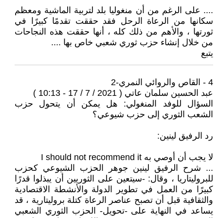
.... على الرغم من أن منغوليا بلد لتربية الماشية ومعظم
سكانها من الرعاة الرحل فقد حققت تقدمًا كبيرًا في
ثورتها ، والأهم من ذلك كله ، أنها حققت هذه النجاحات
من خلال إنشاء حزب ثوري شعبي خاص بها ....
يتبع
4 - القاص والروائي النمري-2
عبد الحسين سلمان عاتي ( 2021 / 7 / 17 - 10:13 )
السؤال للوفد المنغولي: هل يمكن أن يتحول حزب
الشعب الثوري إلى حزب شيوعي؟
رد الرفيق لينين:
لا يجب أن أوصي به I should not recommend it
... شرح الرفيق لينين جوهر الحزب الشيوعي كحزب
للبروليتاريا ، وقال: -سيتعين على الثوريين أن يبذلوا قدرًا
كبيرًا من العمل في تطوير الدولة والأنشطة الاقتصادية
والثقافية قبل أن تصبح عناصر الرعاة كتلة بروليتارية ، قد
يساعد في النهاية على -تحويل- الحزب الثوري الشعبي