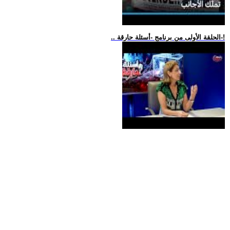
.. الحلقة الأولى من برنامج -أسئلة حارقة-!