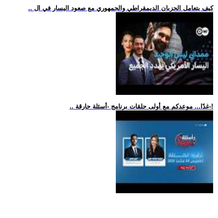
.. كيف يتعامل الحزبان الديمقراطي والجمهوري مع صعود اليسار في ال
.. غدًا... موعدكم مع أولى حلقات برنامج -أسئلة حارقة-!