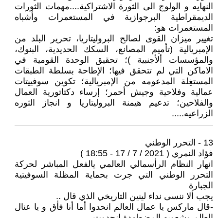
النهايه و الولوج الى الثورة الاشتراكية....مهمات الثورات
الديمقراطية البرجوازية في المستعمرات وأشباه
المستعمرات هو:
تغيير ميزان القوى لصالح البروليتاريا، تحرير البلد من
الإمبريالية (تأميم المصانع، السكك الحديدية، البنوك،
والمؤسسات ألأجنبية )؛ تحقيق الوحدة القومية في
الاماكن التي لم تتحقق فيها؛ الإطاحة بسلطة الطبقات
المستغِلة المدعومه من الإمبريالية؛ تكوين سوفييتات
عمالية وفلاحية وجيش أحمر؛ إرساء دكتاتورية العمال
والفلاحين؛ تدعيم هيمنة البروليتاريا و انجاز الثوره
الزراعيه.....
13 - التحرر الوطني
فؤاد النمري ( 2021 / 7 / 17 - 18:55 )
انهار النظام الرأسمالي العالمي يالفعل المباشر لحركة
التحرر الوطني التي جرت بحماية المظلة السوفيتية
الجبارة
يجب ألا ننسى نداء لينين التاريخي الذي قال ..
-قال ماركس يا عمال العالم انحدوا أما أنا فأق و يا عنال
العالم وشعوبه المضطهدة انحدوت