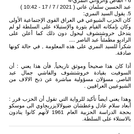
6 - القاص والروائي النمري-4
عبد الحسين سلمان عاتي ( 2021 / 7 / 17 - 10:42 )
5. يقول السيد النمري:
كان الحزب الشيوعي في العراق القوى الإجتماعية الأولى
وكان بإمكانه القيام بثورة والإستيلاء على السلطة لو لم
يتدخل خروشتشوف ليحول دون ذلك كما أعلن على
الراديو مطمئناً عبد الناصر ....
شكراً للسيد النمري على هذه المعلومة , في حالة كونها
صادقة.
أذا كان هذا صحيحاً وموثق تاريخياً, فأن هذا يعني : أن
السوفيت بقيادة خروشتشوف والفاشي جمال عبد
الناصر, مسؤلان مسؤولية مباشرة عن ذبح الالاف من
الشيوعيين العراقيين .
وهذا يعني ايضاُ تأكيد للرواية التي تقول أن الحزب قرر :
أبعاد سلام عادل وعطشان ضيولالايزريجاوي الى موسكو
بحجة الدراسة الحزبية العام 1961 لأنهم كانوا ينادون
بالاستلاء على السلطة.