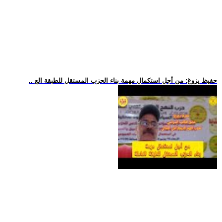
.. حفيظ يزوغ: من أجل استكمال مهمة بناء الحزب المستقل للطبقة الع