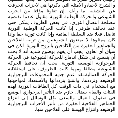
و الشرح لاحقا،و الامثله التي ذكرتها هي لاحزاب انحرفت
عن البلشفيه. ما رأيك :إن تعاونا مؤقتا بين الحزب
الشيوعي والحركة الوطنية الثورية مقبول عندما تقتضيه
مصلحة النضال الثوري. في بعض الظروف يمكن حتى
عقد تحالف ظرفي، إذا كانت الحركة الوطنية الثورية
تناضل فعلا ضد السلطة القائمة وإذا كانت ثورية حقا وإذا
كان ممثلوها لا يمنعون الشيوعيين من تربية الفلاحين
والجماهير الغفيرة من الكادحين بالروح الثورية. لكن في
سياق أي تعاون، يجب أن يفهم بوضوح شديد أنه لا يجب
أن يتفسخ في شكل اندماج للحركة الشيوعية في الحركة
البرجوازية الوضيعه الثورية. يجب أن تحافظ الحركة
الشيوعية مطلقا ومهما كانت الظروف، على استقلالية
الحركة العمالية.نقد عدم جديه المجموعات البرجوازية
الوضيعه وترددها، والتنبؤ بتردداتها والاستعداد لمواجهتها
مع استخدام في ذات الوقت كل الطاقات الثورية لهذه
الفئات والقيام بنضال حازم ضد التأثير البرجوازي الوضيع
في صفوف العمال والسعي بكل الوسائل إلى انتزاع
الجماهير الفلاحية الغفيرة من تأثير الأحزاب البرجوازية
الوضيعه وانتزاع الهيمنة على الفلاحين منها.