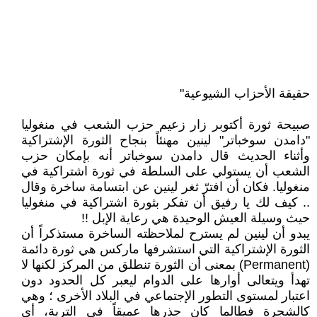
حقيقة الأحزاب الشيوعية"
صبيحة ثورة أكتوبر زار زعيم حزب الشعب في منغوليا
"دامدن سوخباتر" لينين مهنئاً بنجاح الثورة الإشتراكية
وأثناء الحديث قال دامدن سوخباتر أنه بإمكان حزب
الشعب أن يستولي على السلطة في ثورة اشتراكية في
منغوليا. فكان أن افترّ ثغر لينين عن ابتسامة ساخرة وقال
.. كيف لك يا رفيق أن تفكر بثورة اشتراكية في منغوليا
حيث وسيلة العيش الوحيدة هي رعاية الإبل !!
يبدو أن لينين لم يسترح لملاحظته الساخرة مستذكراً أن
الثورة الإشتراكية التي استشرفها ماركس هي ثورة دائمة
(Permanent) بمعنى أن الثورة تنطلق من المركز لكنها لا
تهدأ ويتعالى أوارها على الدوام ليعبر كل الحدود دون
اعتبار لمستوى التطور الإجتماعي في البلاد الأخرى ؛ وهي
كالشجرة فطالما كان جذرها عميقاً في التربة، أي