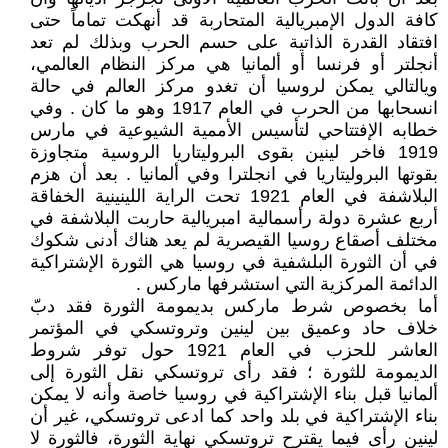
كافة الدول الإمبريالية المتحاربة قد أنهكت تماماً حتى
افتقاد القدرة الذاتية على حسم الحرب وبذلك لم تعد
أنجلتر أو فرنسا أو ألمانيا هي مركز النظام العالمي،
ويالتالي يمكن لروسيا أن تغدو مركز العالم في حالة
انسحابها من الحرب في العام 1917 وهو ما كان . وفي
خطابه الإفتتاحي لتأسيس الأممية الشيوعية في مارس
1919 فاخر لينين بقوى البروليتاريا الروسية متجاوزة
بقوتها البروليتاريا في انجلترا وفي ألمانيا . بعد أن هزم
البلاشفة في العام 1921 تحت الراية اللينينية الخفاقة
أربع عشرة دولة رأسمالية امبريالية حاربت البلاشفة في
مختلف أصقاع روسيا القيصرية لم يعد هناك أدنى شكوك
في أن الثورة البلشفية في روسيا هي الثورة الإشتراكية
الدائمة المركزية التي استشرفها ماركس .
أما بخصوص شرط ماركس بديمومة الثورة فقد دبّ
خلاف حاد وعميق بين لينين وتروتسكي في المؤتمر
العاشر للحزب في العام 1921 حول توفر شروط
الديمومة للثورة ؛ فقد رأى تروتسكي نقل الثورة إلى
ألمانيا قبل بناء الإشتراكية في روسيا خاصة وأنه لا يمكن
بناء الإشتراكية في بلد واحد كما ادعى تروتسكي، غير أن
لينين رأى فيما يقترح تروتسكي نهاية الثورة، فالثورة لا