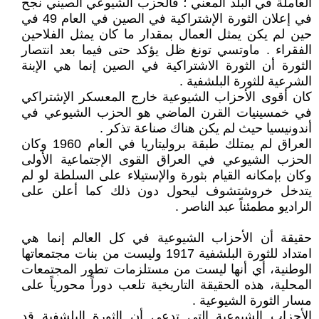
العاملة في البلد المعني ؛ فالحزب الشيوعي الصيني نجح
في إعلان الثورة الإشتراكية في الصين في العام 49 في
حين لم يكن يمثل العمال بمقدار ما كان يمثل الفلاحين
الفقراء . ماوتسي تونغ ظل يؤكد حتى فيما بعد انتصار
الثورة أن الثورة الاشتراكية في الصين إنما هي الإبنة
الشرعية للثورة البلشفية .
كان أقوى الأحزاب الشيوعية خارج المعسكر الإشتراكي
في خمسينيات القرن الماضي هو الحزب الشيوعي في
أندونيسيا حيث لم يكن هناك صناعة تذكر .
العراق لم يمتلك طبقة بروليتاريا في العام 1960 وكان
الحزب الشيوعي في العراق القوى الإجتماعية الأولى
وكان بإمكانه القيام بثورة والإستيلاء على السلطة لو لم
يتدخل خروشتشوف ليحول دون ذلك كما أعلن على
الراديو مطمئناً عبد الناصر .
حقيقة أن الأحزاب الشيوعية في كل العالم إنما هي
امتداد للثورة البلشفية 1917 وليست من بنات مجتمعاتها
الوطنية، أي أنها ليست من مستلزمات تطور المجتمعات
المحلية، هذه الحقيقة التاريخية تلعب دوراً محورياً على
مسار الثورة الشيوعية .
الأحزاب الشيوعية التي تدعي أن الثورة البلشفية قد