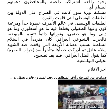
وجود رافعة اشتراكية داعمة والمحافظون دعمتهم
السيآي أي.
مشكلة ثورة تموز كانت في الصراع على الدولة بين
الطبقات الوسطى التي قامت بالثورة.
الطبقات الوسطى في عالم الأطرف خطرة جداً ومرعبة
كون وعيها الطفولي يختلط فيه ما هو أسطوري وما هو
ديني وما هو صنمي، وثوراتها دائماً تتسم بالميوعة،
فالحزب الشيوعي العراقي كان متردداً في استلام
السلطة بسبب عصابة الأربعة التي وقفت ضد الشهيد
سلام عادل ثم أدركت خطأها متأخراً بعد (خراب البصرة)
كما يقول المثل العراقي، فلم يفد تصحيح، .
تحياتي البولشفية
اخر الافلام
.. صدامات بين الشرطة وآلاف المتظاهرين رفضا لمشروع قانون يسهّل ت