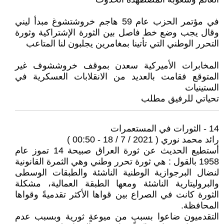
في مؤتمر الحزب عام 59 هاجم خروشتشوغ مبدأ ليني
وقال يجب وضع خط فاصل بين الثورة الإشتراكية وثورة
التحرر الوطني التي تأتينا بمغامرين يجلبون لنا المتاعب
المخابرات الأميركية سعدن بموقف خروششوف غير
المتوقع فقامت بالعديد من الانقلابات العسكرية في
الستينيات
تحياتي للرفيق مطلب
14 - الثورات في المستعمرات
رائد محمد نوري ( 2021 / 7 / 18 - 00:50 )
أستطيع الحديث عن ثورة العراق صبيحة 14 تموز عام
1958 بالقول : هي ثورة تحرر وطني وهي الثمرة القانونية
لنضال البرجوازية الوطنية الناشئة والطبقات الوسطى
والبروليتارية الناشئة ومعها الطبقة العمالية، مشكلة
الثورة كانت في الصراع بين قواها الأكثر تقدميةً وقواها
المحافظة.
التقدميون ضاعوا بسببٍ من ميوعةٍ ثورية وبسبب عدم