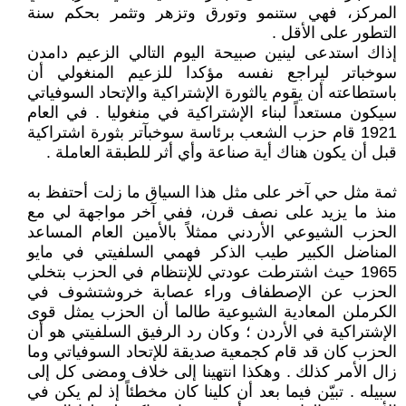
المركز، فهي ستنمو وتورق وتزهر وتثمر بحكم سنة
التطور على الأقل .
إذاك استدعى لينين صبيحة اليوم التالي الزعيم دامدن
سوخباتر ليراجع نفسه مؤكدا للزعيم المنغولي أن
باستطاعته أن يقوم يالثورة الإشتراكية والإتحاد السوفياتي
سيكون مستعداً لبناء الإشتراكية في منغوليا . في العام
1921 قام حزب الشعب برئاسة سوخبآتر بثورة اشتراكية
قبل أن يكون هناك أية صناعة وأي أثر للطبقة العاملة .
ثمة مثل حي آخر على مثل هذا السياق ما زلت أحتفظ به
منذ ما يزيد على نصف قرن، ففي آخر مواجهة لي مع
الحزب الشيوعي الأردني ممثلاً بالأمين العام المساعد
المناضل الكبير طيب الذكر فهمي السلفيتي في مايو
1965 حيث اشترطت عودتي للإنتظام في الحزب بتخلي
الحزب عن الإصطفاف وراء عصابة خروشتشوف في
الكرملن المعادية الشيوعية طالما أن الحزب يمثل قوى
الإشتراكية في الأردن ؛ وكان رد الرفيق السلفيتي هو أن
الحزب كان قد قام كجمعية صديقة للإتحاد السوفياتي وما
زال الأمر كذلك . وهكذا انتهينا إلى خلاف ومضى كل إلى
سبيله . تبيّن فيما بعد أن كلينا كان مخطئاً إذ لم يكن في