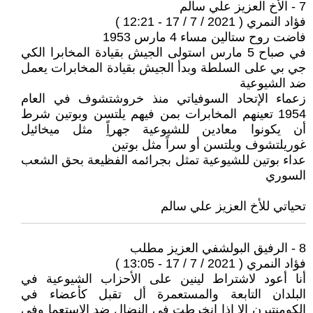
7 - الأخ العزيز علي سالم
فؤاد النمري ( 2021 / 7 / 17 - 12:21 )
فاضت روح ستالين مساء 4 مارس 1953
في صباح 5 مارس استولى الجيش بقيادة المخابرا الكي
جي بي على السلطة وبدأ الجيش بقيادة المخابرات يعمل
ضد الشيوعية
زعماء الإتحاد السوفياتي منذ خروشتشوف في العام
1954 تعينهم المخابرات بمن فيهم يلتسن وبوتين شرط
أن يكونوا معادين للشيوعية جهراًِ مثل ميخائيل
غوريلتشوف ويلتسن أو سراً مثل بوتين
عداء بوتين للشيوعية تمثل بجرائمه الفظيعة بحق الشعب
السوري
تحياتي للأخ العزيز علي سالم
8 - الرفيق البولشفي العزيز مطلب
فؤاد النمري ( 2021 / 7 / 17 - 13:05 )
أنا أعود لاشتراط لينين على الأحزاب الشيوعية في
البلدان التابعة والمستعمرة أل تقبل كأعضاء في
الكومنتيرن إلا إذا انخرطت في النضال ضد الإستعما وفي