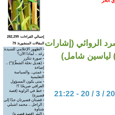
ي الحر
إجمالي القراءات: 282,299
رد الروائي (إشارات
المقالات المنشورة: 79
-
الظهور الإعلامي للسيدة
رغد .. لماذا الآن؟
-
صورة تتكرر
-
(هديل نخلة الشطّ)(*) ..
إضاءة
-
عمتي.. والسياسة
التعليمية
-
متى يكون المسؤول
العراقي صريحًا ؟!
-
خط في الزاوية (قصة
قصيرة)
-
قصتان قصيرتان جدًا إلى
: الراحل .. محمد اشبلي
شناوة
-
البئر (قصة قصيرة)