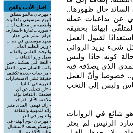
اخبار الأدب والفن
 السائد حال ظهورها..
-
مهرجان مالمو ينطلق
ضي عن تداعيات عمله
اليوم بموسيقى وفعاليات
وأطعمة من مختلف أن ...
لقّي إيهامًا بحقيقة
-
سوريا...عبارة -المعازف
حرام- تنشر على جدار
ستعدادًا لقبول العمل
معهد موسيقي في دم ...
كل شيء يريد الروائي
-
وزير التعليم العالي
والبحث العلمي والقائم
لة كونه جادًا وليس
بعمل وزير الثقافة ...
-
اللغة التي تسكننا.. حين
المدى الذي يصدّقه فيه
يكتب اللسان سيرة العقل
-
مراجعات جديدة تكشف
 عام.. خصوصا وأنّ العمل
حقيقة فشل الاستخبارات
الناس وليس إلى النخب
الغربية في ألبانيا ...
-
«لن نتخلى عن أي
قطعة».. الثقافة تؤكد
ملاحقة الآثار العراقية ...
-
رائد فهمي: المدى منبر
رائد للمهنية والثقافة
هو شائع في الروايات
والتنوير في العر ...
-
مهرجان -يوم الهند- في
سارد الرئيس لم يعثر
موسكو يستعد لاستقبال
، ولا وجدها والغبار
مئات الآلاف من ال ...