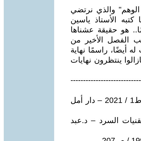
ع الوهم" والذي نرتضي
رور"(4).. فإن ما كتبه الأستاذ ياسين
ا.. هو حقيقة عشناها
تب الفصل الأخير من
 أيضًا، راسمًا نهاية
زالوا ينتظرون نهايات
----------------------------
(1): الجبان / رواية – ياسين شامل / ط1 / 2021 – دار أمل
قنيات السرد – د.عبد