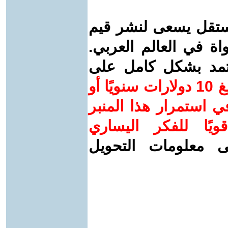
ستقل يسعى لنشر قيم
واة في العالم العربي.
عتمد بشكل كامل على
ساهم/ي معنا! بدعمكم بمبلغ 10 دولارات سنويًا أو
 استمرار هذا المنبر
ويًا للفكر اليساري
ى معلومات التحويل