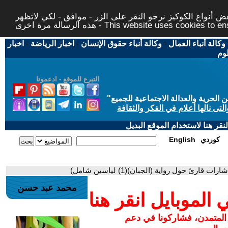
 أنواع الكوكيز نرجو النقر على الزر - موافق - لكي لاتظهر
This website uses cookies to ensure you ge
وكالة أنباء العمال
-
وكالة أنباء حقوق الإنسان
-
اخبار الرياضة
-
اخبار
لوم
التبرع للموقع - ادعمونا
حرية والعدالة الاجتماعية للجميع
"
تى نالها أعلام في الفكر والثقافة
قر هنا لاستخدام الموقع البديل
كوردي
English
ئ حول رواية (الجبان)(1) لياسين شامل)
محمد عبد حسن
لموبايل انقر هنا
 المتمدن، فشاركونا في دعم