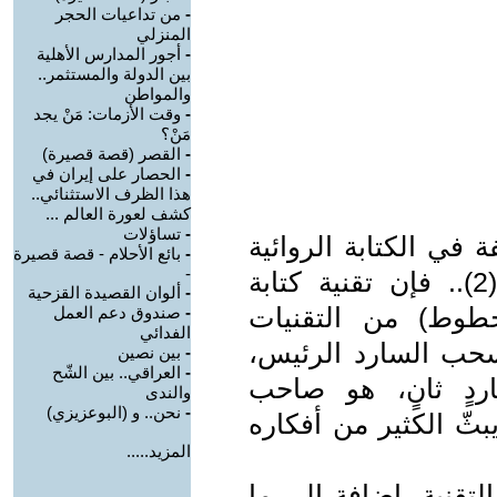
-
من تداعيات الحجر
المنزلي
-
أجور المدارس الأهلية
بين الدولة والمستثمر..
والمواطن
-
وقت الأزمات: مَنْ يجد
مَنْ؟
-
القصر (قصة قصيرة)
-
الحصار على إيران في
هذا الظرف الاستثنائي..
كشف لعورة العالم ...
-
تساؤلات
 في الكتابة الروائية
-
بائع الأحلام - قصة قصيرة
-
تبعًا للتقنيات السردية التي يتبنّاها"(2).. فإن تقنية كتابة
-
ألوان القصيدة القزحية
طوط) من التقنيات
-
صندوق دعم العمل
الفدائي
نسحب السارد الرئيس،
-
بين نصين
-
العراقي.. بين الشّح
ردٍ ثانٍ، هو صاحب
والندى
-
نحن.. و (البوعزيزي)
بثّ الكثير من أفكاره
المزيد.....
تقنية، إضافة إلى ما