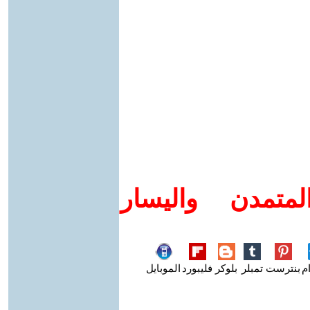
متمدن واليسار
م
بنترست
تمبلر
بلوكر
فليبورد
الموبايل