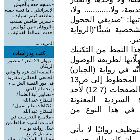
-
منتجه خدم بالجيش
 ولا............ ولا،
الإسرائيلي.. ما قصة حملة
مقاطعة فيلم -سبايد ...
بها: "صديقي الخجول
-
نسرين طافش تستعيد
«الروقان» من كواليس
صية شيئًا"(الرواية
أحدث أعمالها الغنائية ...
المزيد.....
ذا النمط من التكنيك
كتب ودراسات
ّاتها لطريقة الوصول
-
ديوان 24 شعر / منصور
الريكان
ه في رواية (الجبان)
-
القصة الشاعرة والوعي
الجمعي الحداثي/ مقاربة
يُؤخر إشعار القارئ، أو إعلامه، بوجود المخطوط إلى ص13
في دور القصة الش ... /
من الرواية، (الفصل الأخير 1)، تاركًا الصفحات (7-12) لأحد
ربيحة الرفاعي
-
تصاوير لية الظمأ /
السردية المعنونة
السمّاح عبد الله
-
ثلاثاءات عابر سبيل /
فه في هذا النوع من
السمّاح عبد الله
-
ملامــح التجريــب في
كتابـات السيـد حـافظ من
ظيف روائيًا لا يأتي
خلال روايته يو ... /
سلسبيل كريبع
، وإن كان ذلك يحسب
-
قناديل الحكمة / د. خالد