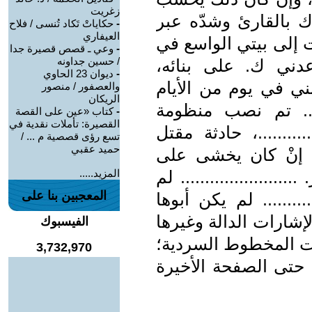
زغريت
اك بالقارئ وشدّه عبر
-
حكاياتْ تَكاد تُنسى / فلاح
العيفاري
ت إلى بيتي الواسع في
-
وعي ـ قصص قصيرة جدا
/ حسين جداونه
دني ك. على بنائه،
-
ديوان 23 الحاوي
ي في يوم من الأيام
والعصفور / منصور
الريكان
..... تم نصب منظومة
-
كتاب «عين على القصة
القصيرة: تأملات نقدية في
........، حادثة مقتل
تسع رؤى قصصية م ... /
حميد عقبي
 إنْ كان يخشى على
.................. لم
المزيد.....
المعجبين بنا على
......... لم يكن أبوها
اية ص8-9).. وهذه الإشارات الدالة وغيرها
الفيسبوك
ت المخطوط السردية؛
3,732,970
 حتى الصفحة الأخيرة