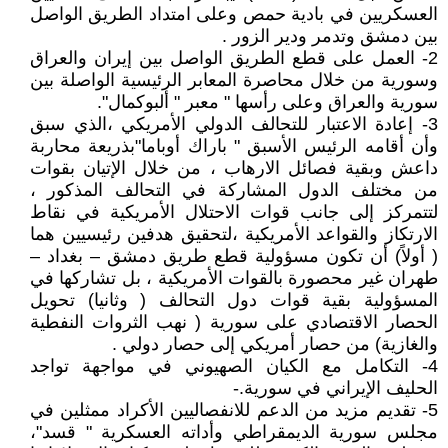
العسكريين في بادية حمص وعلى امتداد الطريق الواصل
بين دمشق وتدمر ودير الزور .
2- العمل على قطع الطريق الواصل بين إيران والعراق
وسورية من خلال محاصرة المعابر الرئيسية الواصلة بين
سورية والعراق وعلى رأسها " معبر " ألبوكمال".
3- إعادة الاعتبار للتحالف الدولي الأمريكي ،الذي سبق
وأن أقامه الرئيس الأسبق " باراك أوباما"بذريعة محاربة
داعش وبقية فصائل الارهاب ، من خلال الإتيان بقوات
من مختلف الدول المشاركة في التحالف المذكور ،
لتتمركز إلى جانب قوات الاحتلال الأمريكية في نقاط
الارتكاز والقواعد الأمريكية ،لتحقيق هدفين رئيسيين هما
( أولاً) أن تكون مسؤولية قطع طريق دمشق – بغداد –
طهران غير محصورة بالقوات الأمريكية ، بل تشاركها في
المسؤولية بقية قوات دول التحالف ( وثانيا) تحويل
الحصار الاقتصادي على سورية ( نهب الثروات النفطية
والغازية) من حصار أمريكي إلى حصار دولي .
4- التكامل مع الكيان الصهيوني في مواجهة تواجد
الحليف الإيراني في سورية.-
5- تقديم مزيد من الدعم للانفصاليين الأكراد ممثلين في
مجلس سورية الديمقراطي وأداته العسكرية " قسد"،