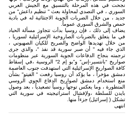
نجحت في هذه المرحلة بالتنسيق مع الجيش العربي
السوري ، في التصدي لمحاولة بعث " تنظيم داعش" من
جديد ، من خلال الضربات الجوية الاجتثاثية له في بادية
حمص والشرق السوري عموماً.
يضاف إلى ذلك ، فإن روسيا بدأت تتجاوز مسألة الحياد
في ما يتعلق بالضربات الصاروخية الإسرائيلية لسوريا ،
من خلال تهديدها الواضح والصريح للكيان الصهيوني ،
الذي جاء فيه " أن صبر سورية قد نفذ "، والذي جرى
ترجمته بنجاح الدفاعات الجوية السورية عبر منظومات
صواريخ “بانتسير-إس” و”بو إم 2″ الروسية ،في إسقاط
كافة الصواريخ الإسرائيلية التي استهدفت جنوب العاصمة
دمشق مؤخراً ، ما يؤكد أن روسيا رفعت " الفيتو" بشأن
منع استخدام دمشق لصواريخ الدفاع الجوي الروسي
المتطورة ، وما يعكس توجهاً روسياً تصعيدياً ، بعد وصول
بايدن للسلطة ،ولإفشال استراتيجيته في سورية التي
تشكل ( إسرائيل) جزءاً منها.
انتهى