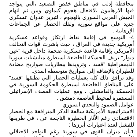
محافظة إدلب في مناطق خفض التصعيد ،التي يتواجد
فيها الارهابيون ،لافتعال هجوم كيماوي ومن ثم اتهام
الجيش العربي السوري بالهجوم ، لتبرير عدوان عسكري
جديد على مواقع سورية ولفك الحصار عن الجماعات
الإرهابية .
4- التوسع في إقامة نقاط ارتكاز وقواعد عسكرية
أمريكية جديدة في العراق ، حيث باشرت قوات التحالف
الأمريكي بإقامة قاعدة عسكرية ضخمة داخل قرية "عين
ديوار" بريف الحسكة الخاضعة لسيطرة ميليشيات سوريا
الديمقراطية "قسد ، وتزويدها ببطاريات صواريخ مضادة
للطيران بالإضافة إلى صواريخ متوسطة المدى.
وقد ترافق ذلك كله بعمليات الحصار التي تطبقها "قسد"
على المناطق الخاضعة لسيطرة الحكومة السورية في
الحسكة والقامشلي ، ومع عمليات القصف الإسرائيلي
المستمرة لمحيط العاصمة دمشق .
عوامل الصمود والتحدي السوري
الاستراتيجية الأمريكية سالفة الذكر المترافقة مع الحصار
الاقتصادي رغم الآثار الخطيرة الناجمة عن ، في طريقها
للفشل لعدة اعتبارات أبرزها :
1-أن ميزان القوى في سورية رغم التواجد الاحتلالي