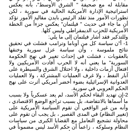
مقابلة له مع صحيفة " الشرق الأوسط"، بأنه يعكس
استراتيجية الإدارة الأمريكية الحالية في سورية ، لكن
تطورات الأمور منذ تقلد الرئيس بايدن مقاليد الأمور تؤكد
أن ما جاء في حديث " فيلتمان" يعكس جزءاً من الخطة
الأمريكية للحزب الديمقراطي وليس كلها.
وللتذكير فقد أشار فيلتمان إلى ما يلي:
1- أ"ن سياسة كل من أوباما وترامب فشلت في تحقيق
نتائج ملموسة ، وأن سياسة عزل سورية وخنقها
بالعقوبات ، فشلت في إحداث تغيير في نهج الحكومة
السورية" ما يعني أنه لا الحرب أفادت الأمريكيين ولا
افتعال أزمات داخلية ، ولا احتلال الشرق والسيطرة على
آبار النفط ، ولا غرف العمليات المشتركة ، ولا العمليات
العدوانية الإسرائيلية بضوء أخضر أمريكي أثرت على نهج
الحكم العروبي في سورية.
2-إن تهديد البقاء لحكم الأسد، لم يعد عسكرياً ولا بسبب
ما أسماها بالانتفاضة، بل بسبب تراجع الوضع الاقتصادي ،
وأنه من غير الواقعي أن تقوم السياسة الأمريكية على
(تغيير النظام) في المدى القصير ، بل يجب أن تقوم على
محاولة تشجيع التعامل مع القضايا الكبرى من سياسات
النظام وسلوكه ، زاعماً أن حكم الأسد ليس مضموناً في