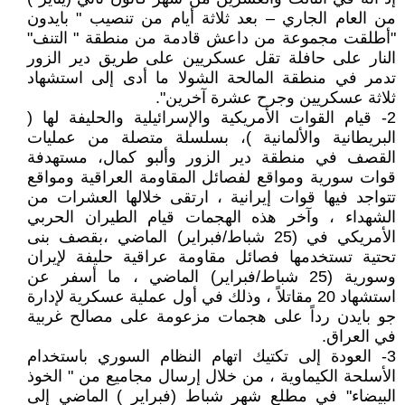
من العام الجاري – بعد ثلاثة أيام من تنصيب " بايدون
"أطلقت مجموعة من داعش قادمة من منطقة " التنف"
النار على حافلة تقل عسكريين على طريق دير الزور
تدمر في منطقة المالحة الشولا ما أدى إلى استشهاد
ثلاثة عسكريين وجرح عشرة آخرين".
2- قيام القوات الأمريكية والإسرائيلية والحليفة لها (
البريطانية والألمانية )، بسلسلة متصلة من عمليات
القصف في منطقة دير الزور وألبو كمال، مستهدفة
قوات سورية ومواقع لفصائل المقاومة العراقية ومواقع
تتواجد فيها قوات إيرانية ، ارتقى خلالها العشرات من
الشهداء ، وآخر هذه الهجمات قيام الطيران الحربي
الأمريكي في (25 شباط/فبراير) الماضي ،بقصف بنى
تحتية تستخدمها فصائل مقاومة عراقية حليفة لإيران
وسورية (25 شباط/فبراير) الماضي ، ما أسفر عن
استشهاد 20 مقاتلاً ، وذلك في أول عملية عسكرية لإدارة
جو بايدن رداً على هجمات مزعومة على مصالح غربية
في العراق.
3- العودة إلى تكتيك اتهام النظام السوري باستخدام
الأسلحة الكيماوية ، من خلال إرسال مجاميع من " الخوذ
البيضاء" في مطلع شهر شباط (فبراير ) الماضي إلى