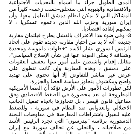
المدى الطويل جراء ما أسماه بالتحديات الاجتماعية
والاقتصادية والبنيوية التي ستخلق-حسب زعمه- كثيراً من
المشاكل التي لا يمكن لنظام دمشق للتعامل معها، وأن
إيران سورية وحزب الله الذين دعموه عسكريا ، لا
يمكنهم إنقاذه اقتصاديا.
3- وفي ضوء هذا الاعتراف بالفشل يطرح فيلتمان مقاربة
جديدة "أنه لا بد من اختبار مقاربة جديدة تقوم على اتخاذ
الرئيس السوري بشار الأسد "خطوات ملموسة ومحددة
وشفافة لا يمكن العودة عنها في شأن الإصلاح السياسي"،
مقابل إقدام واشنطن على أمور بينها تخفيف العقوبات
على دمشق ، وهذه المقاربة وإن كانت تنطوي على
عرض غير مباشر للتفاوض إلا أنها تحتوي على تهديد
واضح ومكشوف يتجاوز سياسة العصا والجزرة.
لكن تطورات الأمور على الأرض تؤكد أن العصا الأمريكية
المطروحة لم تعد محصورة في الضغط الاقتصادي وفق
مفاعيل قانون قيصر ، بل تتجاوزها باتجاه تفعيل الجانب
الاحتلالي والعدواني ضد النظام في سورية ، وللضغط
عليه للقبول باشتراطات المعارضة في مفاوضات اللجنة
الدستورية برئاسة "بيدرسون" التي تجرد الرئيس الأسد
من صلاحياته ، والتخلي عن تحالف سورية مع إيران