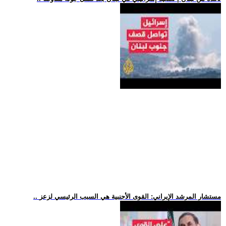
.. مستشار المرشد الإيراني: القوى الأجنبية هي السبب الرئيسي لزعز