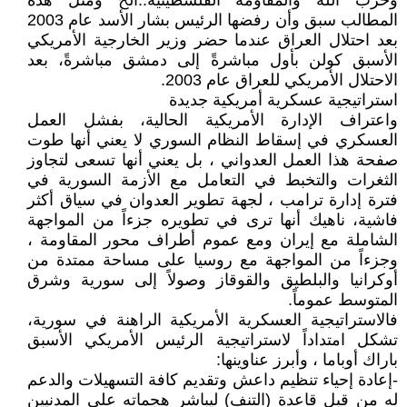
وحزب الله والمقاومة الفلسطينية..ألخ ومثل هذه
المطالب سبق وأن رفضها الرئيس بشار الأسد عام 2003
بعد احتلال العراق عندما حضر وزير الخارجية الأمريكي
الأسبق كولن بأول مباشرةً إلى دمشق مباشرةً، بعد
الاحتلال الأمريكي للعراق عام 2003.
استراتيجية عسكرية أمريكية جديدة
واعتراف الإدارة الأمريكية الحالية، بفشل العمل
العسكري في إسقاط النظام السوري لا يعني أنها طوت
صفحة هذا العمل العدواني ، بل يعني أنها تسعى لتجاوز
الثغرات والتخبط في التعامل مع الأزمة السورية في
فترة إدارة ترامب ، لجهة تطوير العدوان في سياق أكثر
فاشية، ناهيك أنها ترى في تطويره جزءاً من المواجهة
الشاملة مع إيران ومع عموم أطراف محور المقاومة ،
وجزءاً من المواجهة مع روسيا على مساحة ممتدة من
أوكرانيا والبلطيق والقوقاز وصولاً إلى سورية وشرق
المتوسط عموماً.
فالاستراتيجية العسكرية الأمريكية الراهنة في سورية،
تشكل امتداداً لاستراتيجية الرئيس الأمريكي الأسبق
باراك أوباما ، وأبرز عناوينها:
-إعادة إحياء تنظيم داعش وتقديم كافة التسهيلات والدعم
له من قبل قاعدة (التنف) ليباشر هجماته على المدنيين