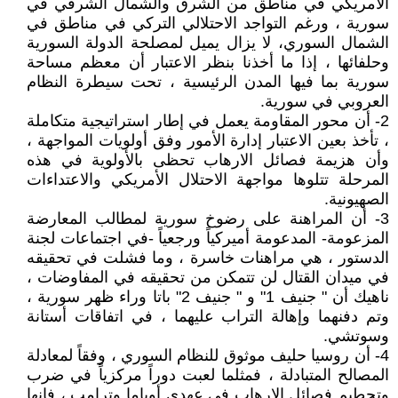
الأمريكي في مناطق من الشرق والشمال الشرقي في
سورية ، ورغم التواجد الاحتلالي التركي في مناطق في
الشمال السوري، لا يزال يميل لمصلحة الدولة السورية
وحلفائها ، إذا ما أخذنا بنظر الاعتبار أن معظم مساحة
سورية بما فيها المدن الرئيسية ، تحت سيطرة النظام
العروبي في سورية.
2- أن محور المقاومة يعمل في إطار استراتيجية متكاملة
، تأخذ بعين الاعتبار إدارة الأمور وفق أولويات المواجهة ،
وأن هزيمة فصائل الارهاب تحظى بالأولوية في هذه
المرحلة تتلوها مواجهة الاحتلال الأمريكي والاعتداءات
الصهيونية.
3- أن المراهنة على رضوخ سورية لمطالب المعارضة
المزعومة- المدعومة أميركياً ورجعياً -في اجتماعات لجنة
الدستور ، هي مراهنات خاسرة ، وما فشلت في تحقيقه
في ميدان القتال لن تتمكن من تحقيقه في المفاوضات ،
ناهيك أن " جنيف 1" و " جنيف 2" باتا وراء ظهر سورية ،
وتم دفنهما وإهالة التراب عليهما ، في اتفاقات أستانة
وسوتشي.
4- أن روسيا حليف موثوق للنظام السوري ، وفقاً لمعادلة
المصالح المتبادلة ، فمثلما لعبت دوراً مركزياً في ضرب
وتحطيم فصائل الإرهاب في عهدي أوباما وترامب ، فإنها