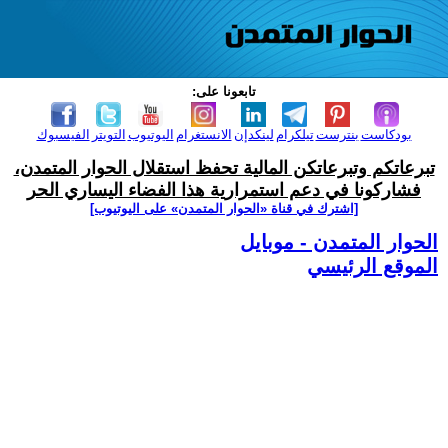
تابعونا على:
بودكاست
بنترست
تيلكرام
لينكدإن
الانستغرام
اليوتيوب
التويتر
الفيسبوك
تبرعاتكم وتبرعاتكن المالية تحفظ استقلال الحوار المتمدن،
فشاركونا في دعم استمرارية هذا الفضاء اليساري الحر
[اشترك في قناة ‫«الحوار المتمدن» على اليوتيوب]
الحوار المتمدن - موبايل
الموقع الرئيسي