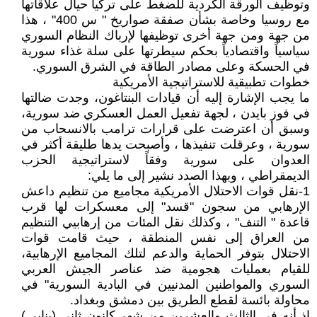
وتوظيف الورقة الكردية للضغط على تركيا حيال علاقاتها
مع روسيا وخاصة بشأن صفقة صواريخ " س 400" ، هذا
من جهة ومن جهة أخرى توظيفها لإرباك النظام السوري
سياسياً واقتصادياً بحكم سيطرتها على سلة غذاء سورية
في الحسكة وعلى مصادر الطاقة في الشرق السوري.
خطوات تطبيقية للاستراتيجية الأمريكية
ما يجب الإشارة إليه أن قيادات البنتاغون، وجدت ضالتها
في فوز بايدن ، لجهة تفعيل العمل العسكري ضد سورية،
وسبق أن اعترضت على قرارات ترامب بالانسحاب من
سورية ، وعرقلت تنفيذها ، وأصبحت يدها طليقة أكثر في
العدوان على سورية وفقاً لاستراتيجية الحزب
الديمقراطي ، وبهذا الصدد نشير إلى ما يلي:
1-نقل قوات الاحتلال الأمريكية مجاميع من تنظيم داعش
الإرهابي من سجون "قسد" إلى معسكرات لها قرب
قاعدة " التنف" ، وكذلك نقل المئات من إرهابيي التنظيم
من العراق إلى نفس المنطقة ، حيث قامت قوات
الاحتلال بتوفر الحماية والدعم لتلك المجاميع الإرهابية،
للقيام بعمليات هجومية ضد عناصر الجيش العربي
السوري والمواطنين المدنيين في البادية السورية" في
محاولة بائسة لقطع الطريق بين دمشق وبغداد.
إذ أنه في الثالث والعشرين من شهر كانون ثاني (يناير )