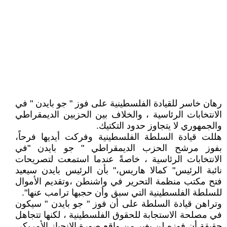
رهان خاسر للقيادة الفلسطينية على فوز " جو بايدن " في
الانتخابات الرئاسية ، والخلاف بين الحزبين الديمقراطي
والجمهوري لا يتجاوز حدود التكتيك.
هللت قيادة السلطة الفلسطينية وفركت أيديها فرحاً،
بفوز مرشح الحزب الديمقراطي " جو بايدن "في
الانتخابات الرئاسية ، خاصةً عندما استمعت لتصريحات
نائبة الرئيس" كمالا هاريس،" بأن الرئيس بايدن سيعيد
فتح مكتب منظمة التحرير في واشنطن ،وتقديم الأموال
للسلطة الفلسطينية التي سبق وأن حجبها ترامب عنها".
وتراهن قيادة السلطة على أن فوز " جو بايدن " سيكون
في مصلحة الاستجابة للحقوق الفلسطينية ، لكنها تتجاهل
حقيقة أن فوزه لن يغير من واقع صورة الانحياز الأمريكي