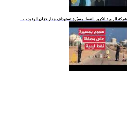
.. شركة الزاوية لتكرير النفط: مسيّرة تستهداف جدار خزان الوقود ب