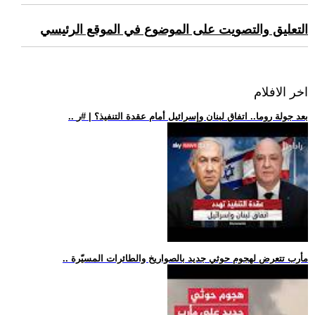
التعليق والتصويت على الموضوع في الموقع الرئيسي
اخر الافلام
.. بعد جولة روما.. اتفاق لبنان وإسرائيل أمام عقدة التنفيذ؟ | #ر
.. مأرب تتعرض لهجوم حوثي جديد بالصواريخ والطائرات المسيّرة