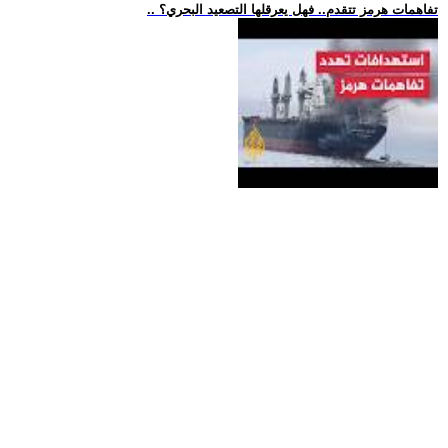
.. تفاهمات هرمز تتقدم.. فهل يعرقلها التصعيد البحري؟