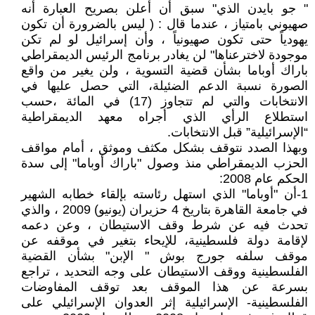
" جو بايدن الذي" سبق أن أعلن بصريح العبارة أنه
صهيوني بامتياز ، عندما قال : ( ليس بالضرورة أن تكون
يهودياً حتى تكون صهيونياً ، وأن إسرائيل لو لم تكن
موجودة لاخترعناها" لن يغادر برنامج الرئيس الديمقراطي
باراك أوباما بشأن قضية التسوية ، ولن يغير من واقع
الصورة نسبة الدعم الضئيلة، التي حصل عليها في
الانتخابات والتي لم تتجاوز (17) في المائة ،حسب
استطلاع الرأي الذي أجراه معهد الديمقراطية
“الإسرائيلية” قبل الانتخابات.
وبهذا الصدد نتوقف بشكل مكثف وموثق ، أمام مواقف
الحزب الديمقراطي منذ وصول "باراك أوباما" إلى سدة
الحكم عام 2008:
1-أن "أوباما" الذي استهل رئاسته بإلقاء خطابه الشهير
في جامعة القاهرة بتاريخ 4 حزيران (يونيو) 2009 ، والذي
تحدث فيه عن شرط وقف الاستيطان ، وعن دعمه
لإقامة دولة فلسطينية، للإيحاء بتغير في موقفه عن
موقف سلفه جورج بوش " الإبن" بشأن القضية
الفلسطينية ووقف الاستيطان على وجه التحديد ، تراجع
بسرعة عن هذا الموقف بعد توقف المفاوضات
الفلسطينية- الإسرائيلية إثر العدوان الإسرائيلي على