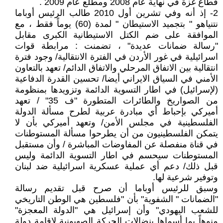
قطاع غزة في نهاية عام 2008 ومطلع عام 2009 .
2- إذ أنه وفي تشرين أول 2010 طالب الرئيس أوباما
نتنياهو " بتجميد الاستيطان " لمدة (60) يوماً فقط ، مع
الموافقة على ضم الكتل الاستيطانية الكبرى مقابل
"رسالة ضمانات عديدة" ، تضمنت : مرابطة قوات
اسرائيلية في غور الأردن في الفترة الانتقالية/ وجود فترة
انتقالية بين الاتفاق المرحلي والاتفاق الدائم/ تعهد بالتعاون
الأمني في السياق الايراني أيضا/ تحسين القدرة الدفاعية
(لإسرائيل) في اطار التسوية الدائمة وتزويدها بمنظومة
من الصواريخ والطائرات المتطورة "ف 35" / تعهد
أميركي بإحباط أي مبادرة عربية لطرح مسألة الدولة
الفلسطينية في مجلس الأمن/ وتعهد أميركي بأن لا
يتمكن الفلسطينيون من أن يطرحوا مسألة المستوطنات
في قناة منفصلة عن المفاوضات المباشرة / وأن مستقبل
المستوطنات سيحسم في اطار التسوية الدائمة وليس
قبل ذلك/ دعم أي عملية عسكرية اسرائيلية ضد لبنان
وتوفير شرعية لها.
وسبق للرئيس أوباما أن صرح قبل تقديم رسالة
"الضمانات " الشفوية" بأن "فلسطين هي الوطن التاريخي
للشعب اليهودي" وأن إسرائيل هي "الدولة المعجزة"
منوهاً بما أسماها بنضالات الحركة الصهيونية لإقامة دولة