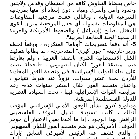
خاص بقضايا التفاوض كافة من استيطان وقدس ولاجئين
وحدود وأمن وأسرى ومياه ، دون إسناد أي منها بمرجعية
الشرعية الدولية ، وبالتالي جعلت مرجعية المفاوضات
هي المفاوضات نفسها ، أي جعل المرجعية ميزان القوى
المختل لصالح (إسرائيل ) والضغوط الأمريكية والعربية
الرسمية" لجنة المتابعة العربية".
5- أنه وفقاً لتصريحات "أوباما" المتكررة ، ووفقاً لخطة
وزير خارجيته " جون كيري" المتدحرجة ، لم يطالبا بتفكيك
الكتل الاستيطانية الكبرى بالضفة الغربية ، ولم يعارضا
ضم "منطقة الغور" للكيان الصهيوني ، فالخطة نصت
على بقاء القوات الإسرائيلية في منطقة الغور المحاذية
للأردن لمدة عشر سنوات، نزولاً عند شرط نتنياهو ،
واعتبار منطقة الغور خلال العشر سنوات هذه- رغم
مرابطة القوات الإسرائيلية فيها - تحت السيادة النظرية
للدولة الفلسطينية المرتقبة.
ومناورة كيري بشأن الوجود الأمني الإسرائيلي المؤقت
آنذاك ، كانت تستهدف تذليل الموقف الفلسطيني
الرافض لهذا الوجود ، إذا ما أخذنا بعين الاعتبار أن جوهر
الموقف الأمريكي هو ضم منطقة الغور للكيان الصهيوني
، والذي كشف عنه الرئيس الأميركي السابق "باراك