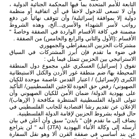
التابعة للأمم المتحدة بما فيها المحكمة الجنائية الدولية ،
وأن لا تسعى للدخول لاحقاً في أي اتفاقية أو منظمة
دولية إلا بموافقة إسرائيلية/ وأن تتوقف نهائياً عن دفع
رواتب لأسر الشهداء والأسرى...ألخ، وهذه الشروط
مضمنة في كافة الأقسام الواردة في الصفقة وخاصةً "
الأقسام :(الأول والثاني والرابع والخامس) من الصفقة .
مشتركات الحزبين الديمقراطي والجمهوري
في ضوء ما تقدم فإن أبرز المشتركات في السياق
الاستراتيجي بين الحزبين تتمثل فيما يلي :
تفوق ( إسرائيل) العسكري على مجموع دول المنطقة
المحيطة بها/ ضم منطقة غور الأردن والكتل الاستيطانية
الكبرى (لإسرائيل) / اعتبار القدس عاصمة موحدة للكيان
الصهيوني/ رفض حق العودة للاجئين الفلسطينيين/ التأكيد
على يهودية الدولة/ ضمان الأمن للكيان الصهيوني وأن
تتولى الدولة الفلسطينية المنتظرة مكافحة ( الإرهاب)/
الإعلان عن تقديم رشا اقتصادية للجانب الفلسطيني في
حال قبوله بشروط الحزبين لإقامة الدولة الفلسطينية.
يضاف إلى ما تقدم فإن " بايدن" سبق وأن أعلن في بيان
أرسله إلى وكالة الأنباء اليهودية (JTA) أنه " لن يتراجع
عن بند أساسي في صفقة القرن ألا وهو نقل السفارة