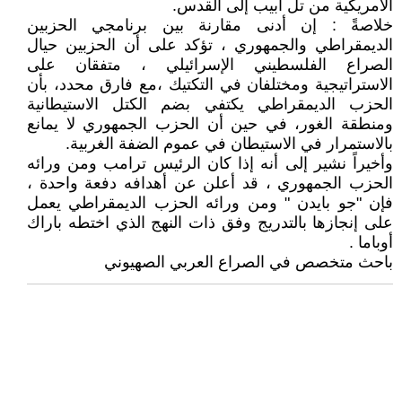
الأمريكية من تل أبيب إلى القدس.
خلاصةً : إن أدنى مقارنة بين برنامجي الحزبين
الديمقراطي والجمهوري ، تؤكد على أن الحزبين حيال
الصراع الفلسطيني الإسرائيلي ، متفقان على
الاستراتيجية ومختلفان في التكتيك ،مع فارق محدد، بأن
الحزب الديمقراطي يكتفي بضم الكتل الاستيطانية
ومنطقة الغور، في حين أن الحزب الجمهوري لا يمانع
بالاستمرار في الاستيطان في عموم الضفة الغربية.
وأخيراً نشير إلى أنه إذا كان الرئيس ترامب ومن ورائه
الحزب الجمهوري ، قد أعلن عن أهدافه دفعة واحدة ،
فإن "جو بايدن " ومن ورائه الحزب الديمقراطي يعمل
على إنجازها بالتدريج وفق ذات النهج الذي اختطه باراك
أوباما .
باحث متخصص في الصراع العربي الصهيوني