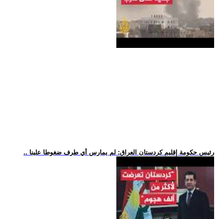
.. رئيس حكومة إقليم كردستان العراق: لم يمارس أي طرف ضغوطا علينا