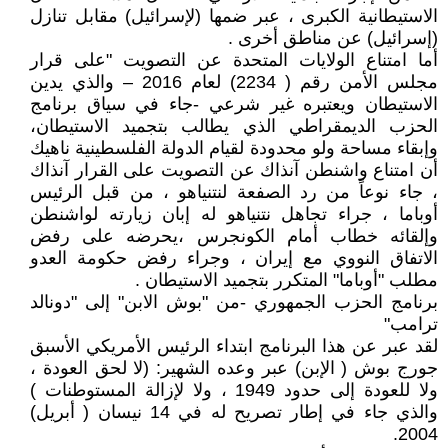
الاستيطانية الكبرى ، عبر ضمها (لإسرائيل) مقابل تنازل
(إسرائيل) عن مناطق أخرى .
أما امتناع الولايات المتحدة عن التصويت "على قرار
مجلس الأمن رقم ( 2234) لعام 2016 – والذي يدين
الاستيطان ويعتبره غير شرعي -جاء في سياق برنامج
الحزب الديمقراطي الذي يطالب بتجميد الاستيطان،
وإبقاء مساحة ولو محدودة لقيام الدولة الفلسطينية ناهيك
أن امتناع واشنطن آنذاك عن التصويت على القرار آنذاك
، جاء نوعاً من رد الصفعة لنتنياهو ، من قبل الرئيس
أوباما ، جراء تجاهل نتنياهو له إبان زيارته لواشنطن
وإلقائه خطاب أمام الكونجرس ،يحرضه على رفض
الاتفاق النووي مع إيران ، وجراء رفض حكومة العدو
مطلب "أوباما" المتكرر بتجميد الاستيطان .
برنامج الحزب الجمهوري -من "بوش الابن" إلى "دونالد
ترامب"
لقد عبر عن هذا البرنامج ابتداء الرئيس الأمريكي الأسبق
جورج بوش ( الإبن) عبر وعده الشهير: (لا لحق العودة ،
ولا للعودة إلى حدود 1949 ، ولا لإزالة المستوطنات )
والذي جاء في إطار تصريح له في 14 نيسان ( أبريل)
2004.