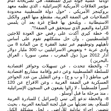
أوباما" عشية جولة كيري للمنطقة، في تصريحاته أمام
مؤتمر العلاقات الأمريكية الإسرائيلية ، الذي نظمه معهد
بروكينجز الأمريكي ، "حول دولة فلسطينية محدودة
الصلاحيات في الضفة الغربية، مقتطع منها الغور والكتل
الاستيطانية ، ويلتحق بها قطاع غزة بعد أن يلمس
الكرامة والنعيم الذي سيتحقق في الضفة!!".
6- خطة كيري أكدت على رفض حق العودة للاجئين
الفلسطينيين ، وأن حل مشكلتهم تقوم على أساس
تأهيلهم وتوطينهم عبر تنفيذ الفقرة ج من المادة 8 من
وادي عربة + وتعويض الاسرائيليين ب 300 مليار دولار
آذار 2012 من( دول المغرب ، مصر، سوريا ، العراق
،البحرين )
7- والخطة تتحدث ، عن تسهيلات وحوافز اقتصادية
للسلطة الفلسطينية وعن دعم وإقامة مشاريع اقتصادية
في مناطق ( أ و ب و ج) ، وعن التقليل من عدد الحواجز
العسكرية في الضفة الغربية ، وعن الافراج عن 120
أسيراً فلسطينياً ، لا زالوا يقبعون في السجون الإسرائيلية
، منذ مرحلة ما قبل أوسلو .
8- والخطة تدعو إلى تبني (إسرائيل ) للمبادرة العربية
للسلام، بعد تعديلها من قبل لجنة المتابعة العربية ، بحيث
تتضمن إجراء تبادلية للأراضي ، لحل مشكلة الكتل