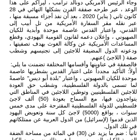
وجاء الرئيس الأمريكي دونالد ترامب ، ليراكم على هذا
الوعد ، عبر طرحه صفقة القرن بشكلها النهائي في 28
كانون ثاني ( يناير) 2020 ، بعد أن نفذ أجزاء مسبقة منها ،
عبر نقله مقر السفارة الأمريكية من تل أبيب إلى
القدس، واعتبار القدس عاصمة موحدة وأبدية للكيان
الصهيوني ، وإعلان دعمه لقانون القومية اليهودي، وقطع
المساعدات الأمريكية عن وكالة الغوث بهدف تصفيتها ،
ودعوته الدول المضيفة للاجئين إلى تجنيسهم وشطب
صفة ( اللاجئ )عنهم.
فالصفقة في عناوينها وأقسامها المختلفة تضمنت ما يلي:
أولاً: التأكيد مجدداً على اعتبار القدس بشطريها عاصمة
موحدة للكيان الصهيوني ، واعتبار "بلدة أبو ديس" عاصمةً
لما تسمى بالدولة الفلسطينية، وشطب حق العودة
للاجئين الفلسطينيين وتوطين اللاجئين في المناطق التي
يتواجدون فيها، مع السماح بعودة (50) ألف لاجئ
فلسطيني للدولة الفلسطينية المقترحة على مدى خمس
سنوات ، بواقع (5000) لاجئ كل سنة وتعويض اليهود
الذين قدموا (لإسرائيل) من الدول العربية عن ممتلكاتهم
في تلك الدول.
ثانياً : ضم ما يزيد عن (30) في المائة من مساحة الضفة