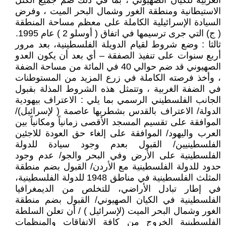
الغربية للكيان الصهيوني ، بما في ذلك ضم جميع الكتل
الاستيطانية ومنطقة الغور وشمال البحر الميت ، وفرض
السيادة الإسرائيلية الكاملة على معظم مساحة المنطقة
( ج) التي جرى ترسيمها في اتفاق ( أوسلو 2 ) عام 1995.
ثالثا : وضع شروط لقيام الدويلة الفلسطينية، بعد مرور
أربع سنوات على تنفيذ الصفقة – أي بعد أن يكون العدو
الصهيوني قد ضم حوالي 40 في المائة من مساحة الضفة
، وأخذ فرصته الكاملة في زرع المزيد من المستوطنات
في الضفة الغربية ، وتتمثل هذه الشروط المذلة بقبول
الجانب الفلسطيني الرسمي بما يلي : الاعتراف بيهودية
الدولة/ الاعتراف بالقدس بشطريها عاصمة ( لإسرائيل)/
الموافقة على تقسيم المسجد الأقصى زمانياً ومكانياً بين
العرب واليهود/ الموافقة على إلغاء حق العودة للاجئين
الفلسطينيين/ القبول بعدم وجود سيادة للدولة
الفلسطينية على الأرض وفي البحر والجو/ عدم وجود
حدود للدولة الفلسطينية مع الأردن/ القبول بضم منطقة
المثلث الفلسطينية في مناطق 1948 للدولة الفلسطينية،
في إطار تبادل الأراضي، للتخلص من الديمغرافيا
الفلسطينية في الكيان الصهيوني/ القبول بضم منطقة
الغور وشمال البحر الميت (لإسرائيل ) / أن تعلن السلطة
الفلسطينية الخروج من كافة الاتفاقات والمنظمات