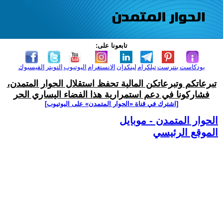
تابعونا على:
بودكاست
بنترست
تيلكرام
لينكدإن
الانستغرام
اليوتيوب
التويتر
الفيسبوك
تبرعاتكم وتبرعاتكن المالية تحفظ استقلال الحوار المتمدن،
فشاركونا في دعم استمرارية هذا الفضاء اليساري الحر
[اشترك في قناة ‫«الحوار المتمدن» على اليوتيوب]
الحوار المتمدن - موبايل
الموقع الرئيسي