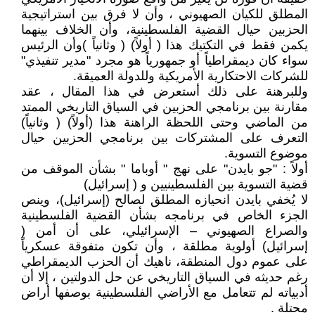
المطلق للكيان الصهيوني ، وأن لا فرق بين استراتيجية
الحزبين حيال القضية الفلسطينية، وأن الخلاف بينهما
يكمن فقط في التكتيك هذا ( أولاً) ( وثانياً )وأن الرئيس
سواء كان ديمقراطياً أو جمهورياً هو مجرد "مدير تنفيذي"
للشركات الاحتكارية الأمريكية وللدولة العميقة.
وللبرهنة على ذلك أستعرض في هذا المقال ، عقد
مقارنة بين برنامجي الحزبين في السياق التاريخي الممتد
من الماضي وحتى اللحظة الراهنة هذا (أولاً) ( وثانياً)
التعرف على المشتركات بين برنامجي الحزبين حيال
موضوع التسوية.
أولاً : "جو بايدن" على نهج " أوباما " بشأن الموقف من
قضية التسوية بين الفلسطينيين و ( إسرائيل)
لا يُخفي بايدن انحيازه المطلق لصالح (إسرائيل)، وينص
الجزء الخاص في برنامجه بشأن القضية الفلسطينية
والصراع الصهيوني – الإسرائيلي، على أن أمن (
إسرائيل) أولوية مطلقة ، وأن تكون متفوقة عسكرياً
على عموم دول المنطقة، ناهيك أن الحزب الديمقراطي
رغم حديثه في السياق التاريخي عن حل الدولتين ، إلا أن
أدبياته لم تتعامل مع الأراضي الفلسطينية بوصفها أراض
محتلة .