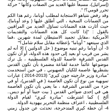
(إسرائيل)، مسبغاً عليها العديد من الصفات وكأنها " حركة
تحرر قومي؟! ".
وقد رفض نتنياهو الاستجابة لمطلب أوباما، رغم هذا الكم
من الضمانات السخية ، التي أطلق عليها ( وعد أوباما)،
حيث أثارت هذه الضمانات تساؤل العديد من المراقبين
بالقول : "إذا كانت كل هذه الضمانات والتقديمات
الأمريكية ،مقابل تجميد الاستيطان لمدة شهرين ،فما
الذي سيتعهد " أوباما" بإعطائه مقابل سلام شامل؟"
3- أن أوباما رغم تبنيه موضوع ( حل الدولتين ) إلا أنه لم
يشر من قريب أو بعيد إلى حدود هذه الدولة، أو أن تكون
القدس الشرقية عاصمةً للدولة الفلسطينية ، بل ترك
موضوعها عائماً خدمة لقناعة مضمرة بأن تكون القدس
بشطريها عاصمة للكيان الصهيوني ، في حين استخدمت
"مبادرة وزير خارجيته جون كيري" (2013-2014 ) عبارات
تمويهية من نوع أن تكون العاصمة ( في القدس)، أو في
جزء من القدس الشرقية ، ما يعني بأن تكون العاصمة
هي في إحدى ضواحي القدس ( بيت حنينا أو أبو ديس..
ألخ ) كما اشترطت "مبادرة كيري" لقيام الدولة
الفلسطينية ، اعتراف منظمة التحرير بيهودية الدولة.
4- أن خطة كيري المتدحرجة، تحدثت عن جدول زمني