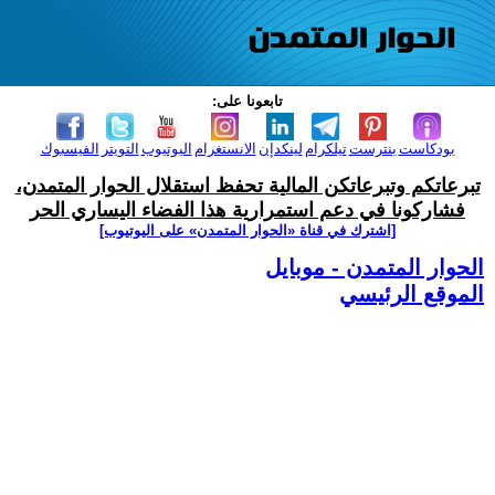
تابعونا على:
بودكاست
بنترست
تيلكرام
لينكدإن
الانستغرام
اليوتيوب
التويتر
الفيسبوك
تبرعاتكم وتبرعاتكن المالية تحفظ استقلال الحوار المتمدن،
فشاركونا في دعم استمرارية هذا الفضاء اليساري الحر
[اشترك في قناة ‫«الحوار المتمدن» على اليوتيوب]
الحوار المتمدن - موبايل
الموقع الرئيسي