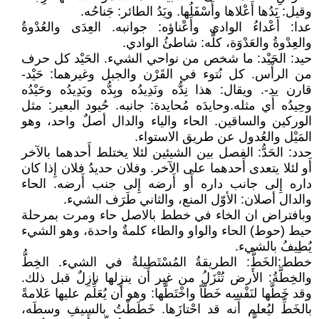
وقيل: يَدُها أَعْلاها وأَسْفَلُها. ويَدُ الطائر: جَناحُه.
عدا: أَعْداءُ الوادي وأَعْناؤه: جوانبه. العِدَى والعُدْوةُ
والعِدْوةُ والعَدْوَة، كلُّه: شاطئُ الوادي.
حيد: الحَيْد: ما شخص من نواحي الشيء. الحَيْد كل حرف
من الرأْس. كل نُتوء في القَرْن والجبل وغيرهما: حَيْد-
قارن يد-. ويقال: هذا نِدُّه ونَدِيدُه وبِدُّه وبَدِيدُه وحَيْدُه
وحِيدُه أَي مثله.وحايدَه مُحايدة: جانبه. حُيود البعير: مثل
الوركين والساقين. الحاء والياء والدال أصلٌ واحد، وهو
المَيْل والعُدول عن طريق الاستواء.
حدد: الحَدُّ: الفصل بين الشيئين لئلا يختلط أَحدهما بالآخر
أَو لئلا يتعدى أَحدهما على الآخر. وفلان حديدُ فلان إِذا كان
داره إِلى جانب داره أَو أَرضه إِلى جنب أَرضه. الحاء
والدال أصلان: الأوّل المنع، والثاني طَرَف الشيء.
وبافتراض ان الخاء في خطط بالاصل حاء ومرت بمرحلة
حيط (حوط) الحاء والواو والطاء كلمةٌ واحدة، وهو الشيء
يُطِيفُ بالشيء.
خطط:الخَطُّ: الطريقةُ المُسْتَطِيلةُ في الشيء. الخِطُّ
والخِطَّةُ: الأَرض تُنْزَلُ من غير أَن ينزِلها نازِلٌ قبل ذلك.
وقد خَطَّها لنَفْسِه خَطّاً واخْتَطَّها: وهو أَن يُعَلِّم عليها عَلامةً
بالخَطِّ ليُعلم أَنه قد احْتازَها. خَطَطْتُ بالسيفِ وسطَه،