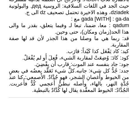
حيث الجد في اللغات السلافية: الروسية дед. والبولونية
dziadek، وهذه الاخيرة تحتمل تصحيف dz الى ج.
gada [WITH] : ga-da مع :
qadum : معا، ضمنا، تبعا لـ وفيما يتعلق، بقدر ما والى
هذا الحد(زمان ومكان)، حتى وحين.
قد: ربما هي ما وصلنا من هذا الجذر لأن قد لها صفة
المقاربة.
كيد: كاد يَفْعَل كذا كَيْداً: قارَب.
كود: كادَ: وُضِعَتْ لمقاربة الشيء، فُعِلَ أَو لم يُفْعَلْ.
جود: جاد بنفسه عند الموت: قارب أَن يِقْضِيَ.
جدد: جُدُّ كل شيء: جانبه.كلُّ شيء تَعَقَّد بعضُه في بعضٍ
من الخيوط وأَغصانِ الشجر، فهو جُدَّادٌ. الأَصمعي: كنا عند
جُدَّةِ النهر، بالهاء، وأَصله نبطيٌّ أَعجمي كُدٌّ فأُعربت.
الجُدَّادُ: الخيوط المعقَّدة يقال لها كُدَّادٌ بالنبطية.