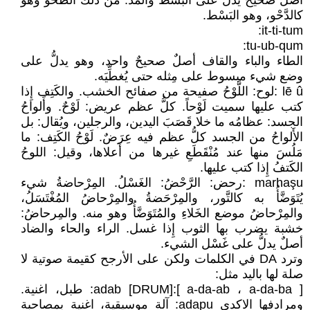
أصلٌ صحيحٌ يدلُّ على البسط والمدِّ. من ذلك الطَّحْو وهو
كالدَّحْو، وهو البَسْط.
it-ti-tum:
tu-ub-qum:
الطاء والباء والقاف أصلٌ صحيحٌ واحد، وهو يدلُّ على
وضع شيء مبسوط على مِثله حتى يُغطِّيَه.
lē û :لوح: اللَّوْحُ صفيحة من صفائح الخشب. والكَتِف إِذا
كتب عليها سميت لَوْحاً. كلُّ عظم عريض: لَوْحٌ. وأَلواحُ
الجسد: عظامُه ما خلا قَصَبَ اليدين، والرجلين، ويُقال: بل
الأَلواحُ من الجسد كلُّ عظم فيه عِرَضٌ. لَوْحُ الكَتِف: ما
مَلُسَ منها عند مُنْقَطَعِ غيرها من أَعلاها، وقيل: اللوحُ
الكَتفُ إِذا كتب عليها.
marhaşu :رحض: الرَّحْضُ: الغَسْلُ. المِرْحاضةُ شيء
يُتَوَضَّأُ به كالتَّور، والمِرْحَضةُ والمِرْحاضُ المُغْتَسَلُ،
والمِرْحاضُ موضع الخَلاءِ والمُتَوَضَّأُ وهو منه. والمِرحاضُ:
خشبة يضرب بها الثوب إِذا غسل. الراء والحاء والضاد
أصلٌ يدلُّ على غَسْل الشيء.
وترد DA في الكلمات ولكن على الأرجح كقيمة صوتية لا
صلة لها باليد مثل:
adab [DRUM]:[ a-da-ab ، a-da-ba ]: طبل، اغنية.
ومرادفها الاكدي adapu: آلة موسيقية، اغنية بمصاحبة