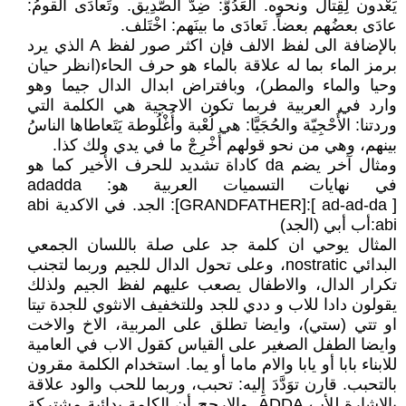
يَعْدون لِقِتال ونحوه. العَدُوُّ: ضِدُّ الصَّدِيق. وتَعادَى القومُ:
عادَى بعضُهم بعضاً. تَعادَى ما بينَهم: اخْتَلف.
بالإضافة الى لفظ الالف فإن اكثر صور لفظ A الذي يرد
برمز الماء بما له علاقة بالماء هو حرف الحاء(انظر حيان
وحيا والماء والمطر)، وبافتراض ابدال الدال جيما وهو
وارد في العربية فربما تكون الاحجية هي الكلمة التي
وردتنا: الأُحْجِيّة والحُجَيَّا: هي لُعْبة وأُغْلُوطة يَتَعاطاها الناسُ
بينهم، وهي من نحو قولهم أَخْرِجْ ما في يدي ولك كذا.
ومثال آخر يضم da كاداة تشديد للحرف الأخير كما هو
في نهايات التسميات العربية هو: adadda
[GRANDFATHER]:[ ad-ad-da ]: الجد. في الاكدية abi
abi:أب أبي (الجد)
المثال يوحي ان كلمة جد على صلة باللسان الجمعي
البدائي nostratic، وعلى تحول الدال للجيم وربما لتجنب
تكرار الدال، والاطفال يصعب عليهم لفظ الجيم ولذلك
يقولون دادا للاب و ددي للجد وللتخفيف الانثوي للجدة تيتا
او تتي (ستي)، وايضا تطلق على المربية، الاخ والاخت
وايضا الطفل الصغير على القياس كقول الاب في العامية
للابناء بابا أو يابا والام ماما أو يما. استخدام الكلمة مقرون
بالتحبب. قارن توَدَّدَ إِليه: تحبب، وربما للحب والود علاقة
بالاشارة للأب ADDA. والارجح أن الكلمة بدائية مشتركة