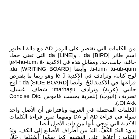
من الكلمات التي تقتصر على الرمز AD مع دالة الطيور
اسم طائر da [BIRD] . وda [LINE] التي تعني خط،
حافة، جانب،حد. ومقابل هذه في الاكدية ţe4-hu-tum، it-
ti-tum، tu-ub-qum. وأيضا da [WRITING BOARD]:
لوح كتابة، وترادف في الاكدية lē û وهو ربما ما يفترض
قراءتها في الاكدية ِليْحُ. وأيضا da [SIDE BOARD] : لوح
جانبي (عربة) وترادف marhaşu: شطف، غسيل،
تصريف (انبوب) (للعربة بحسب قاموس Concise Dic.
Of Akk.).
الكلمات المحتملة في العربية وبافتراض أن الأصل واحد
سواء في قراءة AD أو DA ومنهما صور قراءة الكلمات
الاكدية التي توحي بأنها من ذات الأصل أيضا.
يدي: اليَدُ: الكَفُّ. اليَدُ من أَطْراف الأَصابع إِلى الكف. ويَدُ
القَوْسِ: أَعلاها على التشبيه كما سمَّوا أَسْفَلَها رِجْلاً،