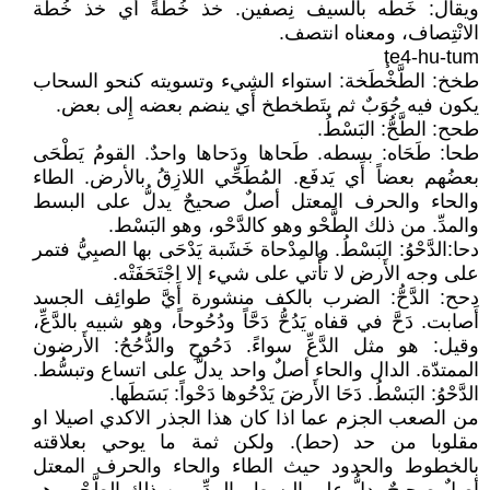
ويقال: خَطَّه بالسيف نِصفين. خذ خُطّةً أَي خذ خُطة
الانْتِصاف، ومعناه انتصف.
ţe4-hu-tum
طخخ: الطَّخْطَخة: استواء الشيء وتسويته كنحو السحاب
يكون فيه جُوَبٌ ثم يتَطخطخ أَي ينضم بعضه إِلى بعض.
طحح: الطَّحُّ: البَسْطُ.
طحا: طَحَاه: بسطه. طَحاها ودَحاها واحدٌ. القومُ يَطْحَى
بعضُهم بعضاً أَي يَدفَع. المُطَحِّي اللازِقُ بالأرض. الطاء
والحاء والحرف المعتل أصلٌ صحيحٌ يدلُّ على البسط
والمدِّ. من ذلك الطَّحْو وهو كالدَّحْو، وهو البَسْط.
دحا:الدَّحْوُ: البَسْطُ. والمِدْحاة خَشَبة يَدْحَى بها الصبِيُّ فتمر
على وجه الأَرض لا تأْتي على شيء إلا اجْتَحَفَتْه.
دحح: الدَّحُّ: الضرب بالكف منشورة أَيَّ طوائِف الجسد
أَصابت. دَحَّ في قفاه يَدُحُّ دَحَّاً ودُحُوحاً، وهو شبيه بالدَّعِّ،
وقيل: هو مثل الدَّعِّ سواءً. دَحُوحِ والدُّحُحُ: الأَرضون
الممتدّة. الدال والحاء أصلٌ واحد يدلُّ على اتساع وتبسُّط.
الدَّحْوُ: البَسْطُ. دَحَا الأَرضَ يَدْحُوها دَحْواً: بَسَطَها.
من الصعب الجزم عما اذا كان هذا الجذر الاكدي اصيلا او
مقلوبا من حد (حط). ولكن ثمة ما يوحي بعلاقته
بالخطوط والحدود حيث الطاء والحاء والحرف المعتل