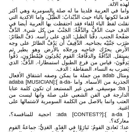
لهذه الالة.
واما في العربية فلدينا ما له صلة بالسومرية وهي أكثر
قدما لكونها بالباء حيث الدَّبْدابُ: الطَّبْلُ. واما الاكدية التي
نقلت لفظ الباء للفاء فقد احتفظت بها العربية أيضا في
الدف حيث الدَّفُّ والدَّفَّةُ: الجَنْبُ من كل شيء. الدَّفُّ
صَفْحةُ الجنب. دفَّتا الطبلِ: الذي على رأْسه. دَفَّ الطائرُ:
ضَرَب جَنْبَيْه بجناحيه. الدَّفِيفُ أَن يَدُفَّ الطائرُ على وجه
الأَرض يحرّك جَناحيه ورجلاه بالأَرض وهو يطير ثم
يستقل. الدَّافَّةُ والدفَّافةُ: القوم يُجْدِبُون فيُمْطَرُون، دَفُّوا
يَدِفُّونَ- قياس من قرع الطبول استمطارا-. الدَّفُّ: الذي
يَضرب به النساء. الضفاطة : الدف.
ومثال adab من جملة ما يمكن وصفه اشتقاق الأفعال
الجذرية من الأسماء. واما adaba [MUSICIAN]:[ a-da-
ba ]: موسيقي. فمن غير المستبعد ان تكون كلمة عتابا
الدارجة في الفن الشعبي على صلة وانها ليست من
العتب وانما بالاصل من الكلمة السومرية لاشتمالها على
اغنية.
ada [CONTEST?]:[ a-da ]: احجية للمنافسة؟،
معاركة؟.
عدا: تَعادىَ القومُ: تَبارَوْا في العَدْو. العَدِيُّ: جماعةُ القومِ