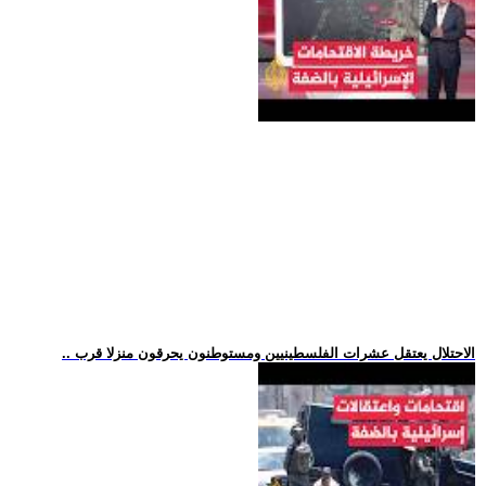
.. الاحتلال يعتقل عشرات الفلسطينيين ومستوطنون يحرقون منزلا قرب