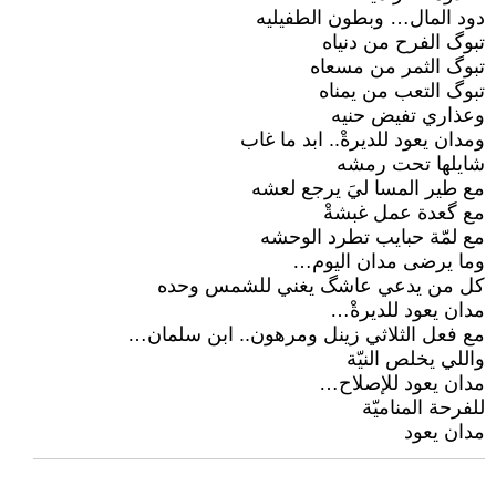
دود المال… وبطون الطفيليه
تبوگ الفرح من دنياه
تبوگ الثمر من مسعاه
تبوگ التعب من يمناه
وعذاري تفيض حنيه
ومدان يعود للديرةْ.. ابد ما غاب
شايلها تحت رمشه
مع طير المسا ليَ يرجع لعشه
مع گعدة عمل غبشةْ
مع لمّة حبايب تطرد الوحشه
وما يرضى مدان اليوم…
كل من يدعي عاشگ يغني للشمس وحده
مدان يعود للديرةْ…
مع فعل الثلاثي زينل ومرهون.. ابن سلمان…
واللي يخلص النيّة
مدان يعود للإصلاح…
للفرحة المناميّة
مدان يعود