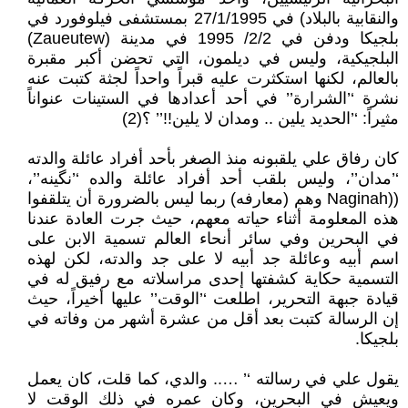
والنقابية بالبلاد) في 27/1/1995 بمستشفى فيلوفورد في
بلجيكا ودفن في 2/2/ 1995 في مدينة (Zaueutew)
البلجيكية، وليس في ديلمون، التي تحضن أكبر مقبرة
بالعالم، لكنها استكثرت عليه قبراً واحداً لجثة كتبت عنه
نشرة ‘’الشرارة’’ في أحد أعدادها في الستينات عنواناً
مثيراً: ‘’الحديد يلين .. ومدان لا يلين!!’’ ؟(2)
كان رفاق علي يلقبونه منذ الصغر بأحد أفراد عائلة والدته
‘’مدان’’، وليس بلقب أحد أفراد عائلة والده ‘’نگينه’’،
((Naginah وهم (معارفه) ربما ليس بالضرورة أن يتلقفوا
هذه المعلومة أثناء حياته معهم، حيث جرت العادة عندنا
في البحرين وفي سائر أنحاء العالم تسمية الابن على
اسم أبيه وعائلة جد أبيه لا على جد والدته، لكن لهذه
التسمية حكاية كشفتها إحدى مراسلاته مع رفيق له في
قيادة جبهة التحرير، اطلعت ‘’الوقت’’ عليها أخيراً، حيث
إن الرسالة كتبت بعد أقل من عشرة أشهر من وفاته في
بلجيكا.
يقول علي في رسالته ‘’ ….. والدي، كما قلت، كان يعمل
ويعيش في البحرين، وكان عمره في ذلك الوقت لا