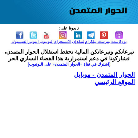
تابعونا على:
بودكاست
بنترست
تيلكرام
لينكدإن
الانستغرام
اليوتيوب
التويتر
الفيسبوك
تبرعاتكم وتبرعاتكن المالية تحفظ استقلال الحوار المتمدن،
فشاركونا في دعم استمرارية هذا الفضاء اليساري الحر
[اشترك في قناة ‫«الحوار المتمدن» على اليوتيوب]
الحوار المتمدن - موبايل
الموقع الرئيسي