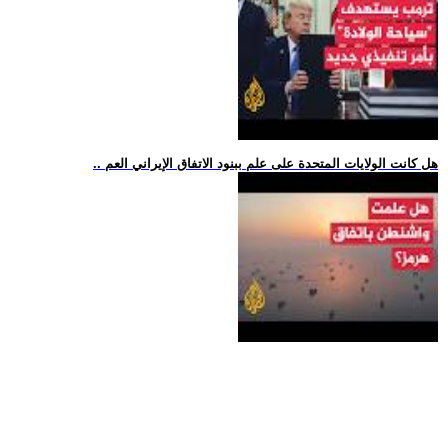
.. هل كانت الولايات المتحدة على علم ببنود الاتفاق الإيراني العم