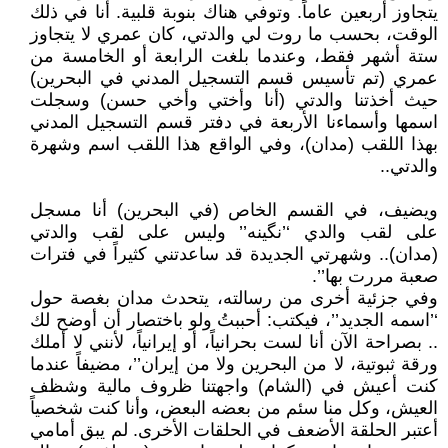
يتجاوز أربعين عاماً. وتوفي هناك بنوبة قلبية. أنا في ذلك
الوقت، بحسب ما روت لي والدتي، كان عمري لا يتجاوز
ستة أشهر فقط، وعندما بلغت الرابعة أو الخامسة من
عمري (تم تأسيس قسم التسجيل المدني في البحرين)
حيث أخذتنا والدتي (أنا وأختي وأخي حسن) وسجلت
اسمها وأسماءنا الأربعة في دفتر قسم التسجيل المدني
بهذا اللقب (مدان)، وفي الواقع هذا اللقب اسم وشهرة
والدتي..
ويضيف، في القسم الخاص (في البحرين) أنا مسجل
على لقب والدي ‘’نگينه’’ وليس على لقب والدتي
(مدان).. وشهرتي الجديدة قد ساعدتني كثيراً في فترات
صعبة مررت بها’’.
وفي جزئية أخرى من رسالته، يتحدث مدان بغصة حول
‘’اسمه الجديد’’، فيكتب: أحببتُ ولو باختصار أن أوضح لك
.. بصراحة الآن أنا لست بحرانياً، أو إيرانياً، لأنني لا أملك
ورقة ثبوتية، لا من البحرين ولا من إيران’’، مضيفاً عندما
كنت أعيش في (الشام) واجهتنا ظروف مالية وشظف
العيش، وكل منا سئم من بعضه البعض، وأنا كنت شخصياً
أعتبر الحلقة الأضعف في الحلقات الأخرى. لم يبق أمامي