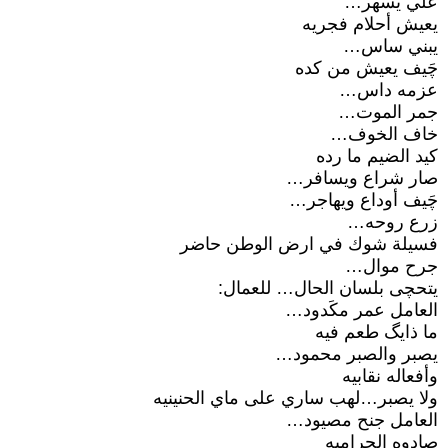
علي يسهر…
يعيش أحلام فجريه
يبني ساس…
چَيف يعيش من كده
عزمه داس…
جمر الموت…
خاف الخوف…
كيد الضيم ما رده
صار شراع ويسافر…
چَيف أوداع ويهاجر…
زرع روحه…
فسيلة شوك في ارض الوطن حاضر
جرح موال…
يتحچى بلسان الحال… للعمال:
العامل عمر مكَدود…
ما ذايگ طعم فيه
يصبر والصبر محمود…
وأفعاله نقابيه
ولا يصبر…لهب ساري على ماي الحنينيه
العامل جنح مصيود…
صادوه الحراميه