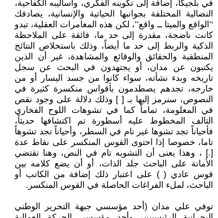
في بلجيكا، إضافة إلى تكوينه الفكري، وأساليبه الكفاحية،
النضالية المختلفة بجوانبها الحياتية والإنسانية، يصادفك
‘’الواقع والميتا ــ واقع’’، لكن هذه المغامرات العقلية، تبدو
كانت ناضجة، مقدرة إلى حد ما، فائقة على الملاحظة
الذكية والربط إلى حد ما أيضاً، وذلك باستخلاص النتائج
المنطقية والحقائق والوقائع والمشاهدة، غير أن الذين
يكتبون عن مدان، أو يجتهدون في البحث عن سجل
تاريخه وبدء نشأته، سواء كانوا من جسد اليسار أو من
خارجه، تجدهم يصطدمون بأقواس منكسرة كثيرة في
النصوص، سنرمز إليها بـ [ ] وذلك دلالة على وجود نقص
في المعلومة، تماماً كما في تشوهات اللوح الفخاري
التالف المخطوط عليه أسطورة تم اكتشافها حديثاً،
فأحياناً تجد تشوها غير تام في السطر، وأحياناً تجد تشوهاً
تاما، خصوصا إذا احتوى القوس المنكسر على نقاط عدة
[.] ، وهذا يعنى أن التشويه تام في النص، وهنا تقتضي
الأمانة على الباحث جلد الذات، أو أن يضع كلامه بين
قوس عادي ( ) على اعتبار ذلك إضافة من الكاتب أو
الباحث، لملء الفراغات الحاصلة في القوس المنكسر.
توفي علي مدان (أحد مؤسسي جبهة التحرير الوطني
البحرانية الرئيسيين، وأحد مؤسسي الحركة العمالية