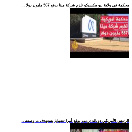
.. محكمة في ولاية نيو مكسيكو تلزم شركة ميتا بدفع 567 مليون دولا
.. الرئيس الأمريكي دونالد ترمب يوقع أمرا تنفيذيا يستهدف ما وصفه