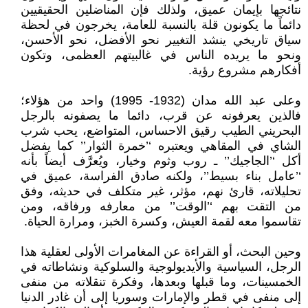
نتائجها بإيمان عميق، ولذلك فإن المناضلين الحقيقيين
دائماً ما يكونون قلة بالنسبة للعامة، يخرجون في لحظة
سياق تاريخي ينشد التغيير نحو الأفضل، نحو الأحسن،
ونحو ما يريده الناس في غالبيتهم العظمى، وتكون
أفكارهم مشروع رؤية.
وعلى عبد الله مدان (1932- 1995) واحد من هؤلاء؛
فالذين يعرفونه عن قرب، دائما ما يصفونه بالرجل
البحريني الطيب رقيق الاحساس، المتواضع، يحب شرب
الشاي في المقاهي ويعتبره ‘’خمرة الثوار’’ كما يفضل
أكل ‘’الجاجيك’’ ـ روب وثوم وخيار، ويُعرَّف أيضاً بأنه
‘’عامل بناء بسيط’’، ولكنه صادق الفراسة، عميق في
تحليلاته، قارئ نهم، مؤثر، غير متكلف في حديثه، وفق
من التقت بهم ‘’الوقت’’ من معارفه ورفاقه، ومن
تقاسموا معه لقمة العيش، وكسرة الخبز، ومرارة الحياة.
وحين البحث، أو القراءة عن المغامرات الأولى لعقلية هذا
الرجل، السياسية والأيديولوجية والسلوكية ونشاطاته في
الخمسينات، وما قبلها وبعدها، وفكرة تنقلاته من منفى
إلى منفى في قطر والإمارات وسوريا إلى أن غادر الدنيا