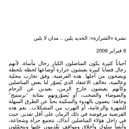
نشرة «الشرارة»: الحديد يلين .. مدان لا يلين
8 فبراير 2008
أحياناً كثيرة يكون المناضلون الكبار رجال مأساة، لأنهم
رجال قضايا كبيرة يعيشون حرارة أوضاعها لحظة بلحظة
ويضحون من أجلها. هذه الفرضية، وفق تجارب محلية
وعالمية، تخالف الاعتقاد الذي يُصوّر لنا بعض المناضلين
وكأنهم يعيشون خارج الزمن، بعيدين عن الزحام
والضوضاء والصخب، أو يُصوّرونهم بمثابة ‘’برستيج’’
وجاهة؛ ينعمون بالهدوء والسكينة بحثاً عن الطرق السهلة
للشهرة والزعامة، أو التهرب من المشكلات.. نعم هذه
الفرضية مرفوضة في ذلك الزمان على أقل تقدير، حيث
في داخل هؤلاء المناضلين آنذاك، تتجمع جرأة وشجاعة،
وأيضاً سلوك وأخلاق ومواقف يَقْدمون عليها ويتحمّلون