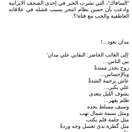
"السافاك"، التي نشرت الخبر في إحدى الصحف الايرانية
وادعت بأن حسن نظام انتحر بسبب فشله في علاقاته
العاطفية والحب مع فتاة!؟.
مدان يعود…!
‘إلى الغائب الحاضر: النقابي علي مدان’
بين الناس…
روح بجذر ممتدةْ
وبالإحساس…
عاش بزحمة الشدةْ
علي يكبر…
يشوف الليل يتعدى
ظلم يقهر…
وسيف مسلط بحده
ومثل نسمة شمال تهب
مثل چلمة قلم يكتب
مثل گطرة ندى تغسل وجه وردةْ