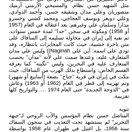
مثل الشهيد حسن نظام، والمسيحي الأرمني أرميك
منصوريان وعلي مدان وشقيقه حسن، وأحمد الذوادي،
وعلي دويغر ويوسف العجاجي، ومحمد كشتي وخسرو
مدارا وسلمان علي وغيرهم: بعد اعتقاله في العام (1957
أو 1958) ومكوثه في سجن ‘’جدا’’ لمدة خمس سنوات،
تم نفيه إلى إيران في محاولة تسليمه إلى السافاك على
متن باخرة خشبية، حيث كانت المخابرات بانتظاره، وقد
نودي على اسمه: أين علي Naginah)) وليس علي مدان
المتعارف عليه، وعندها صمت علي لأنه ‘’مدان’’ بحسب
المتعارف عليه في البحرين، وليس ‘’نگينه’’ كما يعرفه
القسم الخاص، واستطاع بذلك الهرب من السافاك، حيث
مكث في إيران في قرية ‘’جناح’’ بضعة (أسابيع أو شهور)
وتم تهريبه إلى قطر في العام (1962 أو 1963) وعاش
في ‘’الدوحة الجديدة’’ حتى العام 1974 …. والتواريخ كلها
تقريبية.
تنويه
المناضل حسن نظام المؤسس والأب الروحي لـ"جبهة
التحرير" لم يستشهد تحت التعذيب في سجون السفاك
سنة 1956، بل اغتيل في طهران عام 1958 بواسطة