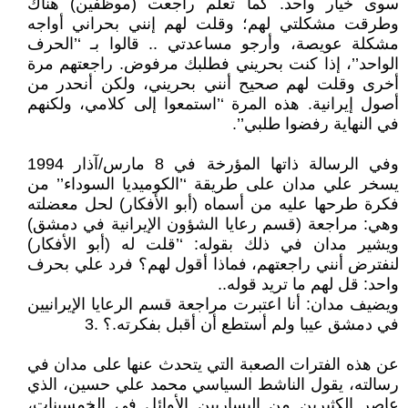
سوى خيار واحد. كما تعلم راجعت (موظفين) هناك
وطرقت مشكلتي لهم؛ وقلت لهم إنني بحراني أواجه
مشكلة عويصة، وأرجو مساعدتي .. قالوا بـ ‘’الحرف
الواحد’’، إذا كنت بحريني فطلبك مرفوض. راجعتهم مرة
أخرى وقلت لهم صحيح أنني بحريني، ولكن أنحدر من
أصول إيرانية. هذه المرة ‘’استمعوا إلى كلامي، ولكنهم
في النهاية رفضوا طلبي’’.
وفي الرسالة ذاتها المؤرخة في 8 مارس/آذار 1994
يسخر علي مدان على طريقة ‘’الكوميديا السوداء’’ من
فكرة طرحها عليه من أسماه (أبو الأفكار) لحل معضلته
وهي: مراجعة (قسم رعايا الشؤون الإيرانية في دمشق)
ويشير مدان في ذلك بقوله: ‘’قلت له (أبو الأفكار)
لنفترض أنني راجعتهم، فماذا أقول لهم؟ فرد علي بحرف
واحد: قل لهم ما تريد قوله..
ويضيف مدان: أنا اعتبرت مراجعة قسم الرعايا الإيرانيين
في دمشق عيبا ولم أستطع أن أقبل بفكرته.؟ .3
عن هذه الفترات الصعبة التي يتحدث عنها على مدان في
رسالته، يقول الناشط السياسي محمد علي حسين، الذي
عاصر الكثيرين من اليساريين الأوائل في الخمسينات،