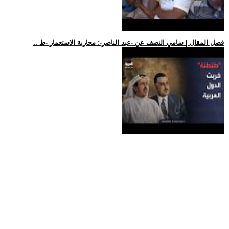
.. فصل المقال | سامي النصف عن -عبد الناصر-: محاربة الاستعمار -ط