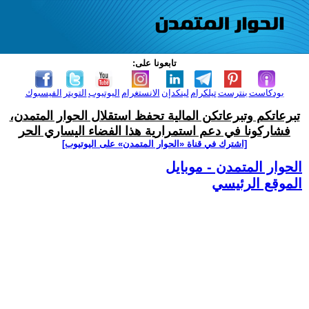
تابعونا على:
بودكاست
بنترست
تيلكرام
لينكدإن
الانستغرام
اليوتيوب
التويتر
الفيسبوك
تبرعاتكم وتبرعاتكن المالية تحفظ استقلال الحوار المتمدن،
فشاركونا في دعم استمرارية هذا الفضاء اليساري الحر
[اشترك في قناة ‫«الحوار المتمدن» على اليوتيوب]
الحوار المتمدن - موبايل
الموقع الرئيسي