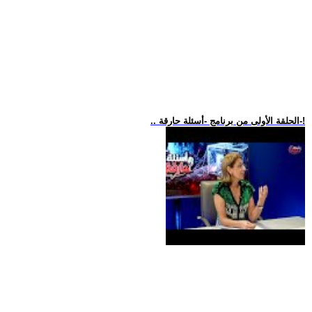
.. الحلقة الأولى من برنامج -أسئلة حارقة-!