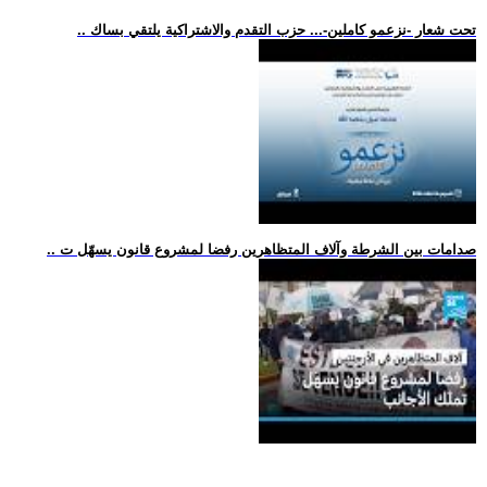
.. تحت شعار -نزعمو كاملين-... حزب التقدم والاشتراكية يلتقي بساك
.. صدامات بين الشرطة وآلاف المتظاهرين رفضا لمشروع قانون يسهّل ت