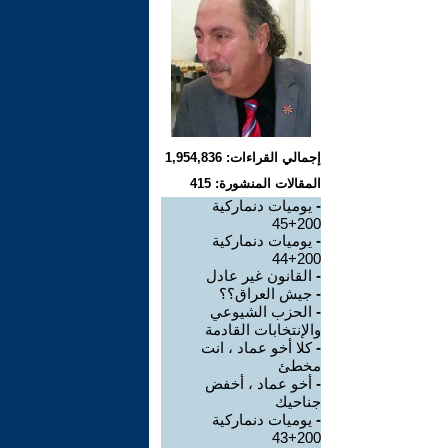
إجمالي القراءات: 1,954,836
المقالات المنشورة: 415
-
يوميات دنماركية
200+45
-
يوميات دنماركية
200+44
-
القانون غير عادل
-
جيش العراق؟؟
-
الحزب الشيوعي
والإنتخابات القادمة
-
كلا أخو عماد ، انت
مخطئ
-
أخو عماد ، أخفض
جناحيك
-
يوميات دنماركية
200+43