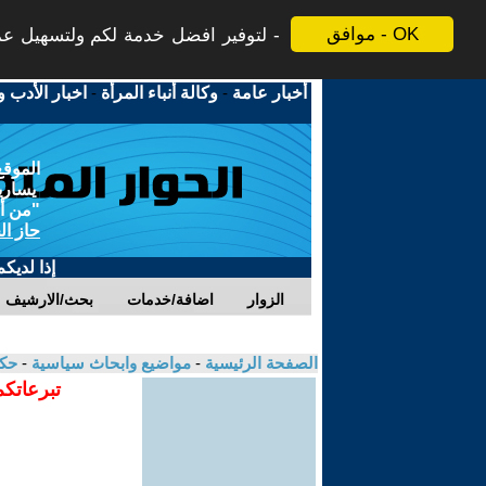
موافق - OK
لتوفير افضل خدمة لكم ولتسهيل عملي
أخبار عامة
-
وكالة أنباء المرأة
-
اخبار الأدب و
الموقع
يسارية
"من أج
حاز ال
إذا لديك
الزوار
اضافة/خدمات
بحث/الارشيف
الصفحة الرئيسية
-
مواضيع وابحاث سياسية
-
حكم
تبرعاتكم