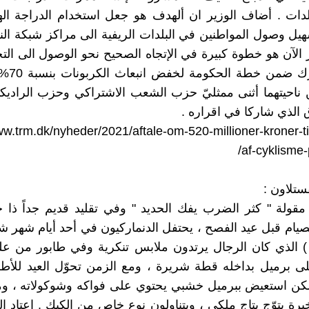
لدات . أضاف الوزير ان ألهدف هو جعل استخدام الدراجة الهو
هيل وصول المواطنين في البلدات الريفية الى مراكز شبكة النق
 الآن هو خطوة كبيرة في الإتجاه الصحيح نحو الوصول الى التح
في الدنمار
. من ناحيتهما أثنى ممثليّ حزب الشعب الاشتراكي وحزب الراديك
ق الذي شاركا في اقراره .
ww.trm.dk/nyheder/2021/aftale-om-520-millioner-kroner-t
/
af-cyklisme
مقولة " كثر الضرب يفك الحديد " وفي تقليد قديم جداً ذا ج
صيام قبل عيد الفصح ، يحتفل الدنماركيون في أحد أيام شهر شب
) الذي كان الرجال يرتدون ملابس تنكرية وفي طابور من عل
ى برميل بداخله قطة شريرة ، ومع الزمن تحوّل العيد للأط
لكن استعيض ببرميل خشبي يحتوي على فواكه وشوكولاته ، 
يرة يتوّج بتاج ملكي ، ويتناولون نوع خاص من الكيك . إعتاد ال