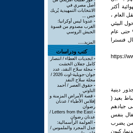
أصل مصري في
ائية أكثر
الانتخابات التمهيدية يُربك
ل العام ،
حس ...
-
عدونا ليس أوكرانيا:
ول البيئي
الغرب مصدوم من قسوة
ك ضمن خطة الحكومة لخفض انبعاث الكربونات بنسبة 70% حتى عام
الجيش الروسي
ال فنسترا
المزيد.....
كتب ودراسات
https://w
-
ابجديات العطاء / انتصار
كامل جفلان الخشت
-
مجلة سلاح النقد، عدد
جوان-جويلية-اوت 2026 /
مجلة سلاح النقد
-
حقوق العصر / أحمد
ذور دينية
التاوتي
-
قصة الأمراض المزمنة و
اط بعيد (
إفلاس الأطباء / عدنان
ى جيادهم
رضوان
Letters from the East /
-
فال بنفس
عدنان رضوان
-
العولمة الرأسمالية:
ومن يضرب
جدل المجرد والملموس /
دنماركيون
فاخر جاسم