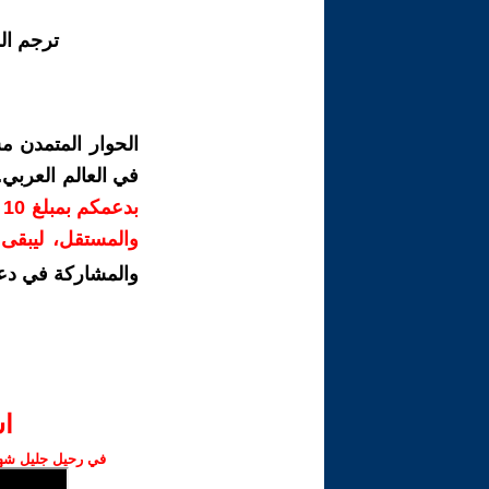
ترجم ال
الحوار المتمدن م
في العالم العربي
ب
والمستقل، ليبقى ص
والمشاركة في دع
ا‫
في رحيل جليل شهبا