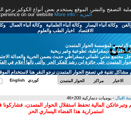
ة التصفح والنشر، الموقع يستخدم بعض أنواع الكوكيز نرجو النق
More info - المزيد
experience on our website
الفن
-
وكالة أنباء اليسار
-
وكالة أنباء العلمانية
-
وكالة أنباء العمال
-
وكا
الاقتصاد
-
اخبار الطب والعلوم
 الرئيسي لمؤسسة الحوار المتمدن
، علمانية، ديمقراطية، تطوعية وغير ربحية
ل مجتمع مدني علماني ديمقراطي حديث يضمن الحرية والعدالة الاجتم
حوار المتمدن على جائزة ابن رشد للفكر الحر والتى نالها أعلام في الفك
م مشاكل تقنية في تصفح الحوار المتمدن نرجو النقر هنا لاستخدام الموقع
كوردي
English
الاخبار
مراكز
الحوار المتمدن
ة اقبال
- يوميات دنماركية 200+46
 وتبرعاتكن المالية تحفظ استقلال الحوار المتمدن، فشاركونا 
استمرارية هذا الفضاء اليساري الحر