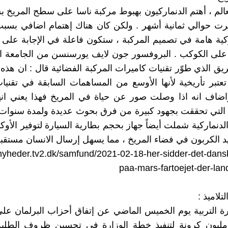
الم ، أهتم الدنماركيون بهبوط مركبة ناسا على سطح المريخ بس
رت حوالي ثمانية أشهر . ولكن كان هناك إهتمام اضافي بسب
ركية هامة في تصميم المركبة ، ستكون فاعلة في الإجابة عل
على الكوكب . البروفسور جون لايف يورسنسن من الجامعة ال
يق الذي طوّر تقنيات كاميرات المركبة الفضائية قال : ان هذه
 تعتبر تأريخية لأنها الأوسع من المساهمات السابقة في تقني
اضاف انه اذا وصلت صور عن حياة في المريخ فهذا يعني انه
 ، التي تحققت بجهود كبيرة من فرق بحوث عديدة ولمدة سنوات .
لدنماركية شملت أيضاً جهاز بحجم بطارية السيارة لتوفير الأ
د الكربون في فضاء المريخ ، مما يسهل إرسال الانسان مستقبلاً
/nyheder.tv2.dk/samfund/2021-02-18-her-sidder-det-dans
paa-mars-fartoejet-der-land
ة التربية يوم الخميس الماضي عن إتفاق أحزاب البرلمان ع
بلغ 600 مليون كرونة لتنفيذ خطة الوزارة في تحسين ظروف الطلبة 