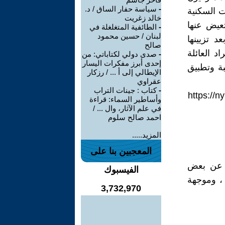
-
سياسة حفار الساق / د.
ت السكنية
خالد زغريت
تعيض عنها
-
الطائفية المتغلغلة في
لبنان / حسين محمود
 تزيينها
صالح
 العائلة
-
صدى دولي لكتاباتي: من
إحدى أبرز مفكرات اليسار
بة وتطبيق
الإيطالي إلى أ ... / رزكار
عقراوي
-
كتاب : جينات التراب
https://n
وأساطير السماء: قراءة
في علم الآثار، وال ... /
احمد صالح سلوم
المزيد.....
المعجبين بنا على
ة عن بعض
الفيسبوك
 ، وموجهة
3,732,970