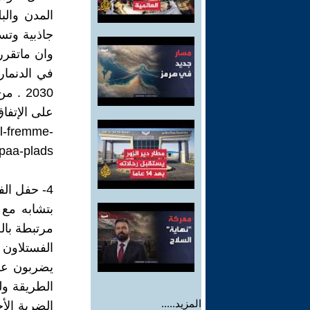
المدن والب
جاذبية وتس
وان ماتقرر
2030 
على الإتفا
il-fremme-
-paa-plads
4- حفل الفستلاون :
بتشابه مع 
مرتبطة بال
الفستلاون 
يضربون عل
الطريقة و
المزيد.....
الضربة الأخ