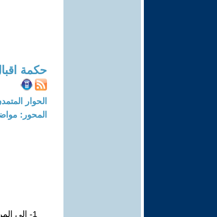
حكمة اقبا
الحوار المتمدن-العدد: 6820 - 21
المحور: مواض
1- الى المريخ :