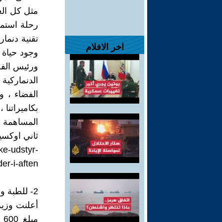
مثل كل الع
رحلة استم
تقنية دنما
اخر الافلام
وجود حياة 
ورئيس الفر
الدنماركية
الفضاء ، و
بكاميراتنا
المساهمة ا
ثاني اوكسي
ke-udstyr-
er-i-aften
2- للطبة والتلاميذ :
أعلنت وزير
م