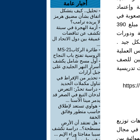
أخبار عامة
 وإعتماد
-
تحليل.. كيف يتشكل
 صعوبة في
اتفاق بشأن مضيق هرمز
لا يريده ترامب؟
اكتساب المعرفة ، وإيصال الدروس كان صعباً أيضاً . قالت الوزيرة ان مبلغ 390
-
أزمة الهجرة في سبتة
ة ودورات
تكشف عن تناقضات
عميقة بين دول الاتحاد ال
كل جيد .
...
-
طائرة الركابMS-21
لدروس العملية
الروسية تفتح باب النجاح
نين للصف
-
أول مسح شامل يكشف
أسرار النهر الجليدي على
شاطات تدريسية
جبل أرارات
-
تحذير من الإفراط في
تناول مكملات الحديد
https:
-
دراسة تحذّر: التعرض
لدخان التبغ في الصغر قد
يدمر مينا الأسنا ...
-
هواوي تستعد لإطلاق
حاسب متطور وفائق
الخفة
هات توزيع
-
هل تعتقد أن الأرض
مسطحة؟.. دراسة تكشف
ئي في مجال
سببا مفاجئا وراء الإيم ...
جات الهوائية بين
-
فوز طبيب أمريكي من