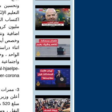
وتحسين مس
التعليم ال
مليون كرو
اضافية وتق
اثناء دراس
واجتماعية ل
l-hjaelpe-
der-corona
3- ممرات الدراجات :
أعلن وزير ا
مب