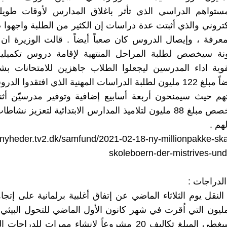
تواهم الدراسي الذي تأثر باغلاق المدارس لأوقات طويلة
إلكتروني والذي أثبتت عدة دراسات إن الكثير من الطلبة واجهوا
نة سيخصص لطلبة المراحل المنتهية لإقامة دروس تكميلي
وية اداء المدرسين ليجعلوا الطلاب جاهزين للامتحانات بش
وخصص أيضاً مبلغ 122 مليون لطلبة الدراسات المهنية الذي افتقدوا ا
تهم حيث سيمنحون أربعة أسابيع إضافية وتوفير مدرسيّن أث
الواحد ، وخصص مبلغ 88 مليون لتلاميذ المدارس الابتدائية لتعزيز ن
هم .
//nyheder.tv2.dk/samfund/2021-02-18-ny-millionpakke-ska
skoleboern-der-mistrives-un
لنقل يوم الثلاثاء الماضي عن إتفاق أغلبية برلمانية على إتجا
لغ 520 مليون التي اُقرت في شهر كانون الأول الماضي للتحول البي
النقل ، وسيغطي المبلغ تكاليف 20 مشروعاً لإنشاء ممرات للدرا