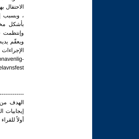
الاحتفال ب
، وبسبب إج
بأشكل مخت
وإنتظمت ف
ويعقّم يدي
الإجراءات 
ronavenlig-
elavnsfest
-------------
الهدف من 
إيجابيات ا
أولاً للقراء