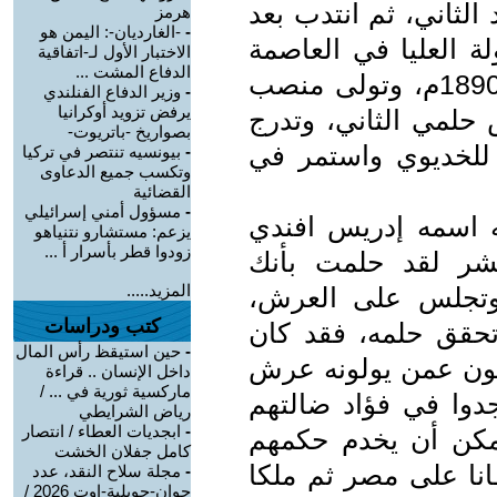
 الثاني، ثم انتدب بعد
هرمز
-
-الغارديان-: اليمن هو
لة العليا في العاصمة
الاختبار الأول لـ-اتفاقية
الدفاع المشت ...
النمساوية فيينا. عاد إلى مصر سنة 1890م، وتولى منصب
-
وزير الدفاع الفنلندي
يرفض تزويد أوكرانيا
 حلمي الثاني، وتدرج
بصواريخ -باتريوت-
للخديوي واستمر في
-
بيونسيه تنتصر في تركيا
وتكسب جميع الدعاوى
القضائية
-
مسؤول أمني إسرائيلي
ته اسمه إدريس افندي
يزعم: مستشارو نتنياهو
زودوا قطر بأسرار أ ...
بشر لقد حلمت بأنك
المزيد.....
وتجلس على العرش،
كتب ودراسات
حقق حلمه، فقد كان
-
حين استيقظ رأس المال
حثون عمن يولونه عرش
داخل الإنسان .. قراءة
ماركسية ثورية في ... /
دوا في فؤاد ضالتهم
رياض الشرايطي
-
ابجديات العطاء / انتصار
مكن أن يخدم حكمهم
كامل جفلان الخشت
نا على مصر ثم ملكا
-
مجلة سلاح النقد، عدد
جوان-جويلية-اوت 2026 /