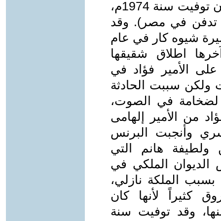
تامة في فندق في مدينة زيوريخ إلى أن توفيت سنة 1974م،
 تدفن في مصر). وقد
ميرة شيوه كار في عام
آخرها اطلاق شقيقها
لى الأمير فؤاد في
 ولكن سببت الحادثة
لضخامة في الصوت،
اد من الأمير إلهامى
ري وأنجبت البرنس
ولطيفة هانم التي
الديوان الملكي في
بسبب الملكة نازلي،
 كثيراً لأنها كان
نها، وقد توفيت سنة