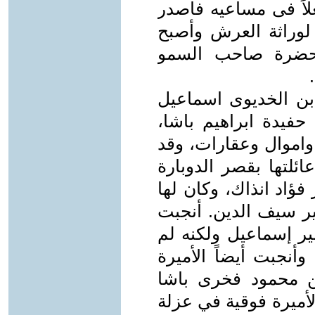
علاً فى مساعيه فأصدر
ام الجديد لوراثة العرش وأصبح
"حضرة صاحب السمو
ابن الخديوى اسماعيل
حفيدة ابراهيم باشا،
واموال وعقارات، وقد
ئلتها بقصر الدوبارة
فؤاد انذاك، وكان لها
مير سيف الدين. أنجبت
مير إسماعيل ولكنه لم
أنجبت أيضاً الأميرة
تزوجت من محمود فخرى باشا
لأميرة فوقية في عزلة