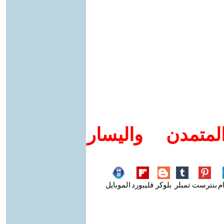
متمدن واليسار
م
بنترست
تمبلر
بلوكر
فليبورد
الموبايل