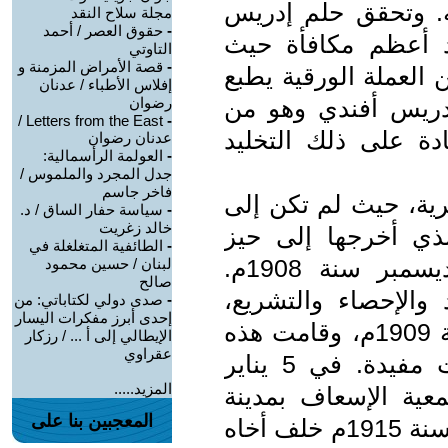
ته. وتحقق حلم إدريس
مجلة سلاح النقد
-
حقوق العصر / أحمد
د أعظم مكافأة حيث
التاوتي
-
قصة الأمراض المزمنة و
لعملة الورقية يطبع
إفلاس الأطباء / عدنان
دريس أفندي وهو من
رضوان
Letters from the East /
-
دة على ذلك التخليد
عدنان رضوان
-
العولمة الرأسمالية:
جدل المجرد والملموس /
فاخر جاسم
صرية، حيث لم تكن إلى
-
سياسة حفار الساق / د.
خالد زغريت
هو الذي أخرجها إلى حيز
-
الطائفية المتغلغلة في
الوجود واحتفل بافتتاحها في 21 ديسمبر سنة 1908م.
لبنان / حسين محمود
صالح
والإحصاء والتشريع،
-
صدى دولي لكتاباتي: من
إحدى أبرز مفكرات اليسار
وقد افتتحها باحتفال في 8 أبريل سنة 1909م، وقامت هذه
الإيطالي إلى أ ... / رزكار
عقراوي
الجمعية بمحاضرات عديدة ومباحثات مفيدة. في 5 يناير
المزيد.....
ة جمعية الإسعاف بمدينة
المعجبين بنا على
القاهرة رئيسًا للجمعية. في 6 فبراير سنة 1915م خلف أخاه