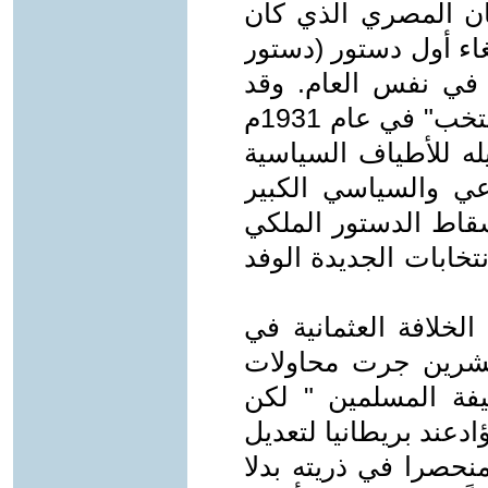
ان المصري الذي كان
الوفد في عام 1930م وإلغاء أول دستور (دستور
كي في نفس العام. وقد
قاطعت القوى الوطنية البرلمان "المنتخب" في عام 1931م
له للأطياف السياسية
عي والسياسي الكبير
ي عام 1934م تم إسقاط الدستور الملكي
م وأعادت الانتخابات الجديدة الوفد
لخلافة العثمانية في
عشرين جرت محاولات
فة المسلمين " لكن
عند بريطانيا لتعديل
حصرا في ذريته بدلا