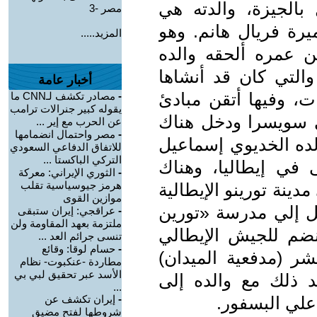
بالجيزة، والدته هي
مصر -3
ميرة فريال هانم. وهو
المزيد.....
من عمره ألحقه والده
التي كان قد أنشاها
أخبار عامة
ات، وفيها أتقن مبادئ
-
مصادر تكشف لـCNN ما
يقوله كبير جنرالات ترامب
الي سويسرا ودخل هناك
عن الحرب مع إير ...
-
مصر واحتمال انضمامها
لده الخديوي إسماعيل
للاتفاق الدفاعي السعودي
التركي الباكستا ...
نفى في إيطاليا، وهناك
-
الثوري الإيراني: معركة
هرمز جيوسياسية تقلب
دينة تورينو الإيطالية
موازين القوى
قل إلي مدرسة «تورين
-
عراقجي: إيران ستبقى
ملتزمة بعهد المقاومة ولن
تخرج منها سنة 1888م وانضم للجيش الإيطالي
تنسى جرائم العد ...
-
حسام لوقا: وقائع
عشر (مدفعية الميدان)
مطاردة -عنكبوت- نظام
الأسد عبر تحقيق لبي بي
د ذلك مع والده إلى
...
علي البسفور.
-
إيران تكشف عن
شروطها لفتح مضيق