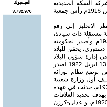
كة السكة الحديدية
الفيسبوك
البلجيكية بالوجه البحري. وفي 2 مارس 1916م رأس جمعية
3,732,970
 ثورة 1919م واضطر الإنجليز إلى رفع
ة مستقلة ذات سيادة،
فأعلن الاستقلال في 15 مارس 1922م وأصدر لحكومته
 دستوري، يحقق للبلاد
في إدارة شؤون البلاد
ويقرر مبدأ المسئولية الوزارية. وفي 13 أبريل 1922 أصدر
2 لسنة 1922م الخاص بوضع نظام لوراثة
يف أول وزارة شعبية
برئاسة سعد زغلول وذلك في يناير 1924م. حدثت في عهده
بهدف تحديد العلاقات
بين البلدين (مفاوضات زغلول ـ مانر 1920م، و عدلى-كرزن