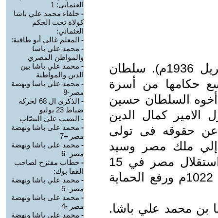
العثماني: 1
-
خلفاء محمد علي باشا
كولاة تحت الحكم
العثماني:
-
المعلم غالي أبو طاقية:
-
محمد علي باشا
والمواطن المصري
فؤاد الأول (28 مارس 1868- 28 ابريل 1936م). سلطان
-
محمد علي باشا بين
الدين والمواطنة
م الي 1922م، وتاسع حكامها من أسرة
-
محمد علي باشا ونهضة
مصر-8
أخوه السلطان حسين
-
الذكرى ال 68 لحركة
ضباط 23 يوليو
1017م بعد تنازل الامير كمال الدين
-
النصب على النصّاب
-
محمد على باشا ونهضة
عن حقوقه فى تولى
مصر –7
 إلي ملك مصر وسيد
-
محمد على باشا ونهضة
مصر -6
النوبة وكردفان ودارفور منذ إعلان استقلال مصر في 15
-
خطاب مفتزح لصاحب
القفا بوك:
مارس 1922م بعد تصريح 28 فبراير 1022م ورفع الحماية
-
محمد علي باشا ونهضة
مصر- 5
-
محمد على باشا ونهضة
ا بن محمد علي باشا.
مصر -4
-
محمد على باشا ونهضة