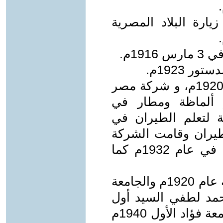
ارة البلاد المصرية
19م.
ر 1923م.
ـ شهد عصره تأسيس بنك مصر عام 1920م، و شركة مصر
1931م، ومطار ألماظة ومطار في
ة لتعلم الطيران في
يران وقامت الشركة
بشراء 4 طائرات وصلت الاسكندرية في عام 1932م كما
ـ تأسست في عهده الجامعة الأمريكية عام 1920م والجامعة
م التي كان أحمد لطفي السيد أول
مدير لها ومنحها فؤاد اسمه لتصبح جامعة فؤاد الأول 1940م