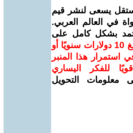
ستقل يسعى لنشر قيم
واة في العالم العربي.
عتمد بشكل كامل على
ساهم/ي معنا! بدعمكم بمبلغ 10 دولارات سنويًا أو
 استمرار هذا المنبر
ويًا للفكر اليساري
ى معلومات التحويل