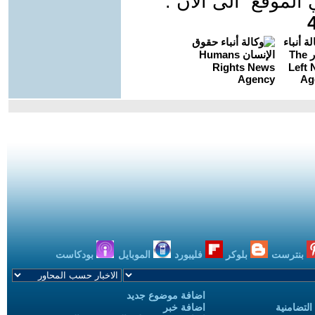
موقع الى الان :
بنترست
بلوكر
فليبورد
الموبايل
بودكاست
اضافة موضوع جديد
التضامنية
اضافة خبر