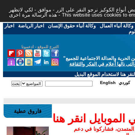
 أنواع الكوكيز نرجو النقر على الزر - موافق - لكي لاتظهر
This website uses cookies to ensure you ge
وكالة أنباء العمال
-
وكالة أنباء حقوق الإنسان
-
اخبار الرياضة
-
اخبار
لوم
التبرع للموقع - ادعمونا
حرية والعدالة الاجتماعية للجميع
"
تى نالها أعلام في الفكر والثقافة
قر هنا لاستخدام الموقع البديل
كوردي
English
فاروق عطية
لموبايل انقر هنا
 المتمدن، فشاركونا في دعم