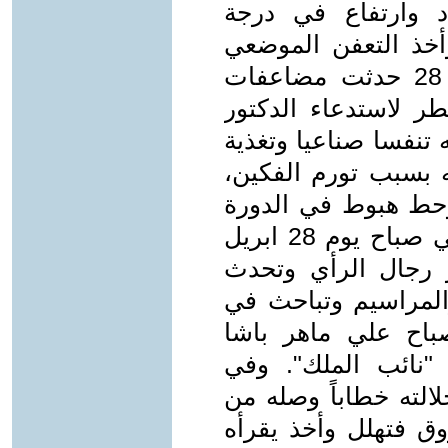
د وارتفاع في درجة
دث تحسن وأخذ التعفن الموضعي
بالفم في النقصان، وفي فجر يوم 28 حدثت مضاعفات
طر لاستدعاء الدكتور
 تنفسا صناعيا وتغذية
ه بسبب تورم الفكين،
حط هبوط في الدورة
الدموية وعودة التعفن الموضعي. وفي صباح يوم 28 ابريل
ر رجال الرأي وتحدث
المراسيم وتباحث في
باح علي ماهر باشا
نائب الملك". وفي
والدقيقة 27 تسلم جلالته خطاباً وصله من
ق فتهلل وأخذ يقرأه