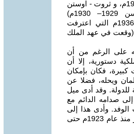
1921م، وزغلول ـ رامزى مكدونلد 1924م، و ثروت - اوستن
تشمبرلين 1023م، والنحاس-هندرسن 1929– 1930م)
وانتهت المفاوضات بتوقيع معاهدة 1936م التي اعترفت
 (وقعت في عهد الملك
نه على الرغم من أن
ية دستورية، إلا أن
كبيرة، فكان بإمكان
لمان ويحله، فضلا عن
للدولة. وقد أدى ميل
إلى صدامه الدائم مع
 الوفد. وأدى هذا إلى
صراع بين القصر وحزب الوفد استمر منذ عام 1923م حتى