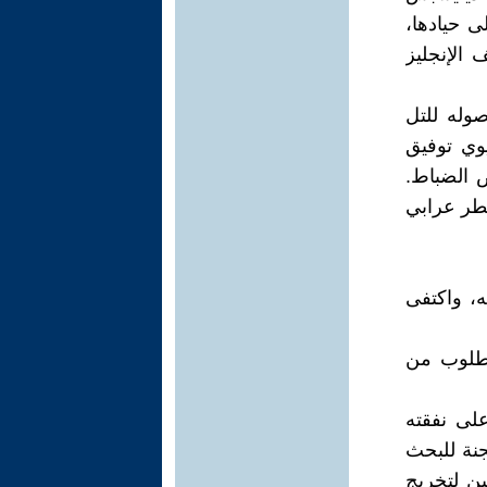
ى حيادها،
 الإنجليز
وله للتل
يوي توفيق
ض الضباط.
هرة بدون مقاومة في 14 سبتمبر 1882، واضطر عرابي
، واكتفى
مطلوب من
على نفقته
ا في 27 مايو 1880م بتأليف لجنة للبحث
ين لتخريج