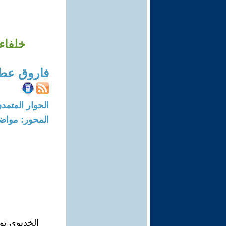
خلفاء
فاروق عط
الحوار المتمدن-العدد: 6741 - 20
المحور: مواض
الخديوي تو