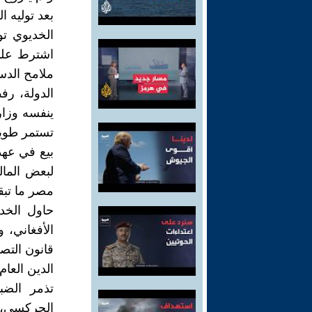
اشترط على 
ملامح الدست
الدولة، رف
تستمر طويل
لبعض المال
مصر ما تبقى
حاول الخد
الأفغاني، 
الدين العا
تذمر الضب
الجركسي، 