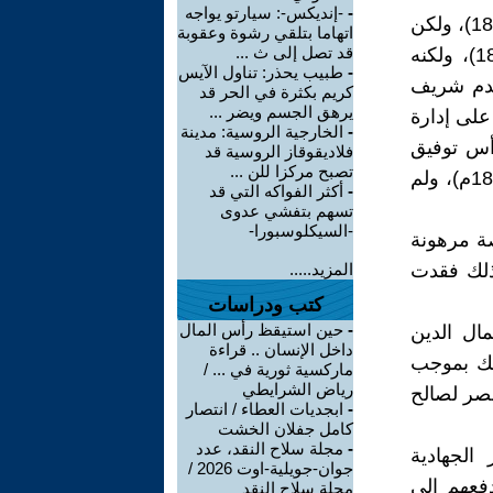
-
-إنديكس-: سيارتو يواجه
بعد توليه الحكم، استقالت نظارة شريف الأولى (7 إبريل 1879-5 يوليو 1879)، ولكن
اتهاما بتلقي رشوة وعقوبة
قد تصل إلى ث ...
الخديوي توفيق طلب منه تأليف نظارة جديدة، فألفها في (5 يوليو 1879)، ولكنه
-
طبيب يحذر: تناول الآيس
قدم شريف
كريم بكثرة في الحر قد
يرهق الجسم ويضر ...
على إدارة
-
الخارجية الروسية: مدينة
أس توفيق
فلاديقوقاز الروسية قد
تصبح مركزا للن ...
ينفسه وزارته الثانية أثناء فترة حكمه (18 أغسطس 1879-21 سبتمبر 1879م)، ولم
-
أكثر الفواكه التي قد
تسهم بتفشي عدوى
-السيكلوسبورا-
) حيث كانت الحصة مرهونة
بذلك فقدت
المزيد.....
كتب ودراسات
-
حين استيقظ رأس المال
ال الدين
داخل الإنسان .. قراءة
ذلك بموجب
ماركسية ثورية في ... /
رياض الشرايطي
ادات مصر لصالح
-
ابجديات العطاء / انتصار
كامل جفلان الخشت
-
مجلة سلاح النقد، عدد
لجهادية
جوان-جويلية-اوت 2026 /
فعهم إلى
مجلة سلاح النقد