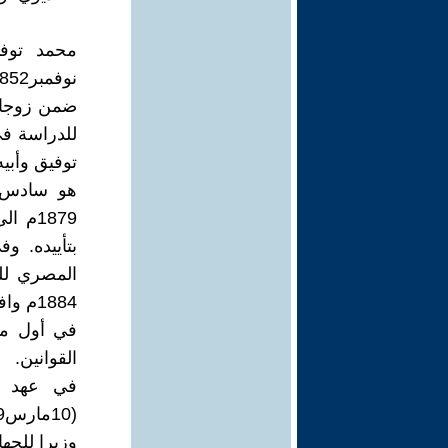
ضمن زوجاته
للدراسة في
توفيق وأبي
هو سادس 
المصري لل
1884م وافق توفيق على فصل السودان عن مصر.
القوانين.
في عهد وا
وزيرا للجه