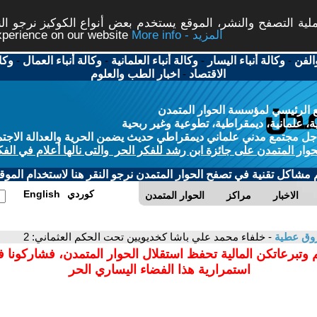
ة التصفح والنشر، الموقع يستخدم بعض أنواع الكوكيز نرجو النق
More info - المزيد
experience on our website
الفن
-
وكالة أنباء اليسار
-
وكالة أنباء العلمانية
-
وكالة أنباء العمال
-
وكا
الاقتصاد
-
اخبار الطب والعلوم
 الرئيسي لمؤسسة الحوار المتمدن
، علمانية، ديمقراطية، تطوعية وغير ربحية
ل مجتمع مدني علماني ديمقراطي حديث يضمن الحرية والعدالة الاجتم
حوار المتمدن على جائزة ابن رشد للفكر الحر والتى نالها أعلام في الفك
م مشاكل تقنية في تصفح الحوار المتمدن نرجو النقر هنا لاستخدام الموقع
كوردي
English
الاخبار
مراكز
الحوار المتمدن
روق عطية
- خلفاء محمد علي باشا كخديويين تحت الحكم العثماني: 2
 وتبرعاتكن المالية تحفظ استقلال الحوار المتمدن، فشاركونا 
استمرارية هذا الفضاء اليساري الحر