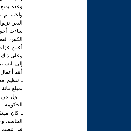
وعده بمنع 
ولكنه لم ي
الذين نزلوا
ساءت أحوا
الكبير، فض
أعلن عزله،
إلى التسليم
أهم أعمال 
ـ تنظيم م
بمبلغ مائة
ـ أول من ت
الحكومة.
ـ كان مهتم
في تنظيم ا