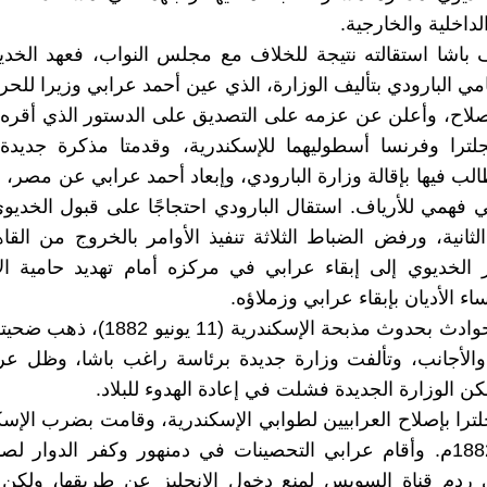
داخلية والخارجية.
باشا استقالته نتيجة للخلاف مع مجلس النواب، فعهد الخدي
ي البارودي بتأليف الوزارة، الذي عين أحمد عرابي وزيرا للحر
لإصلاح، وأعلن عن عزمه على التصديق على الدستور الذي أقره 
 تطالب فيها بإقالة وزارة البارودي، وإبعاد أحمد عرابي عن مصر، 
فهمي للأرياف. استقال البارودي احتجاجًا على قبول الخديو
لثانية، ورفض الضباط الثلاثة تنفيذ الأوامر بالخروج من القاه
الخديوي إلى إبقاء عرابي في مركزه أمام تهديد حامية الإ
 الأديان بإبقاء عرابي وزملاؤه.
تطورت الحوادث بحدوث مذبحة الإسكندرية (11
الأجانب، وتألفت وزارة جديدة برئاسة راغب باشا، وظل عرا
كن الوزارة الجديدة فشلت في إعادة الهدوء للبلاد.
ترا بإصلاح العرابيين لطوابي الإسكندرية، وقامت بضرب الإس
11 يوليو 1882م. وأقام عرابي التحصينات في دمنهور وكفر الدوار لص
ردم قناة السويس لمنع دخول الإنجليز عن طريقها، ولكن