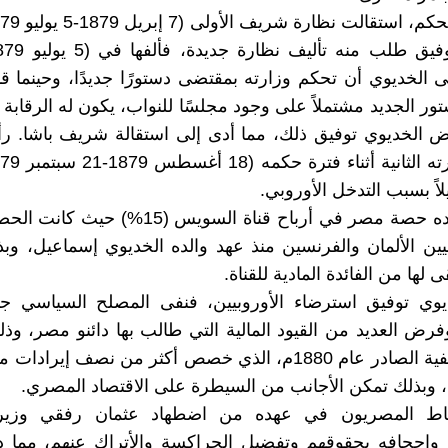
الخديوي أن تحكم وزارته بمقتضى دستورًا جديدًا، وحينما 
ور الجديد مشتملاً على وجود مجلسًا للنواب، يكون له الرقابة 
ض الخديوي توفيق ذلك، مما أدى إلى استقالة شريف باشا. ر
اً بسبب التدخل الأوروبي.
بيع في عهده حصة مصر في أرباح قناة السويس (15%
يين الألمان والفرنسين منذ عهد والده الخديوي إسماعيل، و
 لها من الفائدة المادية للقناة.
يوي توفيق استرضاء الأوروبيين، فنفى المصلح السياسي جم
وفرض العديد من القيود المالية التي طالب بها دائنو مصر، و
قانون التصفية الصادر عام 1880م، الذي خصص أكثر من نصف إير
م، وبذلك تمكن الأجانب من السيطرة على الاقتصاد المصري.
اط المصريون في عهده من اضطهاد عثمان رفقي وزير ا
وإجحافه بحقوقهم وتفضيل الجراكسة والأتراك عنهم، مما د