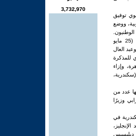
3,732,970
وي توفيق
بية، ووضع
الوطنيون.
أرسلت إنجلترا وفرنسا أسطوليهما للإسكندرية، وقدمتا مذكرة جديدة (25 مايو
وعبد العال
ي للمذكرة
رة، وإزاء
سكندرية،
 يونيو 1882)، ذهب ضحيتها عدد من
بي وزيرًا
كندرية في
د الإنجليز،
 ديليسبس