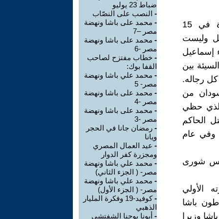
ضباط 23 يوليو
-
النصب على النصّاب
-
محمد على باشا ونهضة
محمد توفيق باشا الإبن الأكبر للخديوي اسماعيل ولد في القاهرة في 15
مصر –7
عيل وليست
-
محمد على باشا ونهضة
مصر -6
ء إسماعيل
-
خطاب مفتزح لصاحب
لسيئة بين
القفا بوك:
-
محمد علي باشا ونهضة
كل رجاله.
مصر- 5
ودان من
-
محمد على باشا ونهضة
مصر -4
ي الذي حظي
-
محمد على باشا ونهضة
مصر -3
 وقتل الحاكم
-
رمضان جانا في الحجر
 وفي عام
ويانا
-
عيد العمال المصري
ومجزرة كفر الدوار
 مجلس شورى
-
محمد علي باشا ونهضة
مصر- ( الجزء الثاني)
-
محمد علي باشا ونهضة
ه الأولي
مصر- ( الجزء الأول)
-
كوفيد-19 وفكرة المليار
وأفلاطون باشا
الذهبي
اشا وزيرا
-
أبونا يوحنا الشفتشي