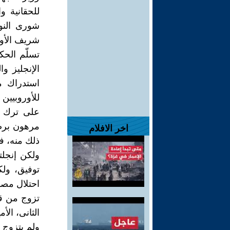
للحقانية و
شورى النو
شريف الأو
الإنجليز و
استدراك م
للأوروبيين
على ترك من
مرهون برضا
اخر الافلام
ذلك منه، ف
ولكن إنجلت
توفيق، ول
احتلال مصر
الثانى، الأ
ولم يتزوج 