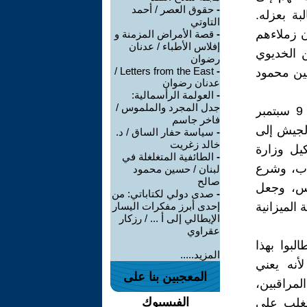
-
حقوق العصر / أحمد
النظار- في فبراير 1881، للمطالبة بعزله.
التاوتي
ن زملاءهم
-
قصة الأمراض المزمنة و
إفلاس الأطباء / عدنان
 الخديوي
رضوان
Letters from the East /
-
ين محمود
عدنان رضوان
-
العولمة الرأسمالية:
جدل المجرد والملموس /
واجه أحمد عرابي وزمرته من الضباط المصريين الخديوي توفيق في 9 سبتمبر
فاخر جاسم
الجيش إلى
-
سياسة حفار الساق / د.
خالد زغريت
يل وزارة
-
الطائفية المتغلغلة في
ات النواب، وشرع
لبنان / حسين محمود
صالح
لس، وجعل
-
صدى دولي لكتاباتي: من
الميزانية
إحدى أبرز مفكرات اليسار
الإيطالي إلى أ ... / رزكار
عقراوي
بوا بهذا
المزيد.....
أنه يعني
المعجبين بنا على
لمراقبين،
الفيسبوك
تغلب على