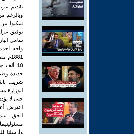
وبالرغم من
تمكنوا من
توفيق عزل 
سامي البارو
1881م
18 ألف 
شريف باشا
الوزارة مس
حتى لا يؤدى
اعترض أعض
الحق، بين
مسئوليتهما
وأرسلتا ل