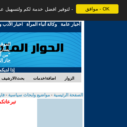
موافق - OK
لتوفير افضل خدمة لكم ولتسهيل عملي
أخبار عامة
-
وكالة أنباء المرأة
-
اخبار الأدب و
الموقع
يسارية
"من أج
حاز ال
إذا لديك
الزوار
اضافة/خدمات
بحث/الارشيف
الصفحة الرئيسية
-
مواضيع وابحاث سياسية
-
فا
تبرعاتكم