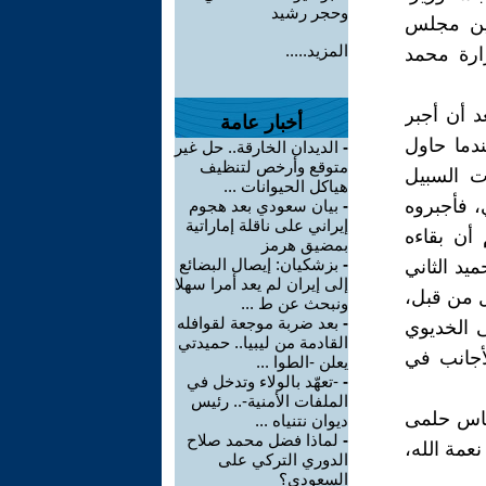
وحجر رشيد
وبين مجلس
المزيد.....
ارة محمد
 العمر 27 عاماً فقط بعد أن أجبر
أخبار عامة
دما حاول
-
الديدان الخارقة.. حل غير
متوقع وأرخص لتنظيف
ت السبيل
هياكل الحيوانات ...
، فأجبروه
-
بيان سعودي بعد هجوم
إيراني على ناقلة إماراتية
 أن بقاءه
بمضيق هرمز
-
بزشكيان: إيصال البضائع
يد الثاني
إلى إيران لم يعد أمرا سهلا
ل من قبل،
ونبحث عن ط ...
-
بعد ضربة موجعة لقوافله
 الخديوي
القادمة من ليبيا.. حميدتي
أجانب في
يعلن -الطوا ...
-
-تعهّد بالولاء وتدخل في
الملفات الأمنية-.. رئيس
ا: الخديوى عباس حلمى
ديوان نتنياه ...
-
لماذا فضل محمد صلاح
نعمة الله،
الدوري التركي على
السعودي؟