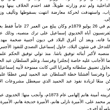
الداخلية ولم تدم وزارته طويلاً، فقد احتدم الخلاف بينها 
اب، واستهدفت لحركة معارضة انتهت بسقوطها وتأليف وز
لى.
تسلّم الحكم في 26 يوليو 1879م وكان يبلغ من
الفرنسيون أباه الخديوي إسماعيل على ترك منصبه، وذلك عن
ا فاته، وبعد أن أغرق البلاد في ديون أجنبية ضخمة مهد
 للتدخل في شئون البلاد، حاول إسماعيل التصدي للنفوذ الأجنبي
صبه لأكبر أبنائه توفيق باشا. منذ تولي توفيق الحكم علم
 الأجانب عليه خاصة إنجلترا وفرنسا، وعلم السلطان عبد الحم
حاول تضييق سلطاته والمزايا التي كانت ممنوحة لأبيه إسماعي
را وفرنسا أفشلتا خطة السلطان عبد الحميد ليس عطفًا على
كن منعًا لزيادة نفوذ عبد الحميد الذي سيعطل مشروعات ال
.
تزوج من قريبته أمينة هانم إلهامى عام 1873م، وأنجب منه
مير محمد على، الأميرة نازلى هانم، الأميرة خديجة هانم، الأميرة 
بامرأة أخرى.