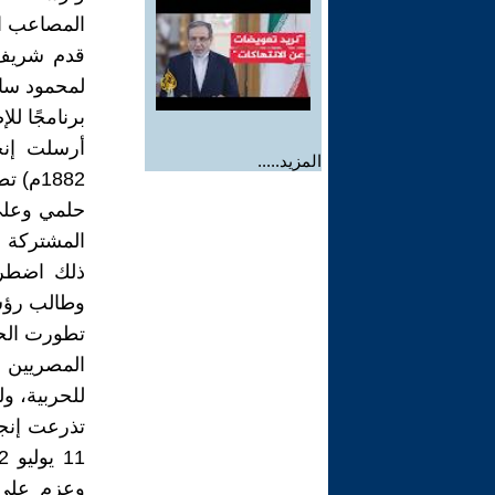
المصاعب ال
قدم شريف 
لمحمود سام
برنامجًا ل
المزيد.....
1882م)
حلمي وعلي 
المشتركة ا
ذلك اضطر 
وطالب رؤساء
المصريين و
للحربية، ول
تذرعت إنجل
وعزم على 