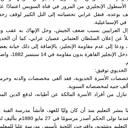
الأسطول الإنجليزي من المرور في قناة السويس اعتمادًا عل
ف بوعده، فنقل عرابي تحصيانته إلى التل الكبير لوقف زحف
 في الإسماعيلية.
ل العرابيين بسبب ضعف الجيش، وحل الإنهاك به عقب وص
لاً عن إعلان السلطان العثماني عصيان عرابي، كما أن الخد
 ودعا إلى عدم مقاومة الإنجليز، بالإضافة إلى ذلك خيانة بع
وعلى ذلك دخل الإنجليز القا
.
الخديوي توفيق:
خصصات الأسرة الخديوية، فقد ألغى مخصصات والدته وحرمه
 ألف جنيه لمخصصاته السنوية.
نازل من أفراد الأسرة المالكة عن أطيانه، لدفع الدين ال
ًا بنشر التعليم منذ أن كان وليًا للعهد، فأنشأ مدرسة القبة 
الخاصة. وعندما تولى الحكم أصدر مرسومً
لتعليم وشئونه، واقترحت اللجنة تأسيس مدرسة عليا للمعلم