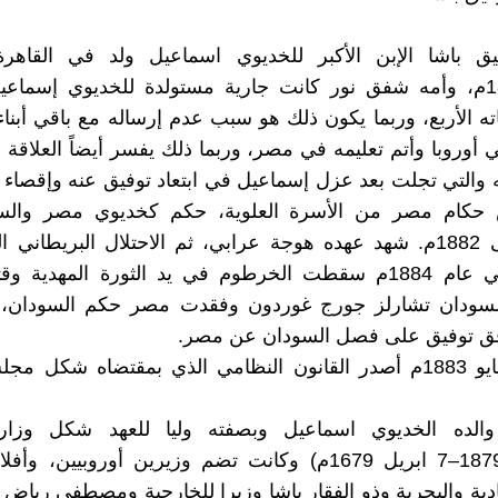
نوفمبر1852م، وأمه شفق نور كانت جارية مستولدة للخديوي إسما
 الأربع، وربما يكون ذلك هو سبب عدم إرساله مع باقي أبنا
 أوروبا وأتم تعليمه في مصر، وربما ذلك يفسر أيضاً العلاقة ا
ه والتي تجلت بعد عزل إسماعيل في ابتعاد توفيق عنه وإقصاء 
حكام مصر من الأسرة العلوية، حكم كخديوي مصر والس
1879م الى 1882م. شهد عهده هوجة عرابي، ثم الاحتلال البريطان
بتأييده. وفي عام 1884م سقطت الخرطوم في يد الثورة المهدية
سودان تشارلز جورج غوردون وفقدت مصر حكم السودان،
في أول مايو 1883م أصدر القانون النظامي الذي بمقتضاه شكل
لده الخديوي اسماعيل وبصفته وليا للعهد شكل وزارت
(10مارس1879–7 ابريل 1679م) وكانت تضم وزيرين أوروبيين، 
ادية والبحرية وذو الفقار باشا وزيرا للخارجية ومصطفي رياض ب