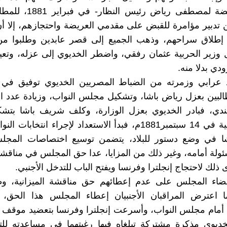
تقديم عريضة لمصطفى رياض رئيس 
 تدبير مؤامرة للقبض على مقدمي العريضة واحتجازهم، إلا أ
 إطلاق سراحهم، وذهب الجميع إلى قصر عابدين وطلبوا من
وزير الحربية عثمان رفقي، واضطر الخديوي إلى عزله، وتعي
دي بدلا منه.
 مطالبين بعزل رياض باشا، وتشكيل مجلس النواب، وزيادة عدد 
جندي، فبادر الخديوي بعزل الوزارة، وكلف شريف باشا بتشك
جديدة وطنية في 14 سبتمبر1881م، فبدأ الاستعداد لإجراء انتخاب
 في وضع دستور للبلاد، يتضمن توسيع اختصاصات المج
ئولة أمامه، وغير ذلك من المزايا، عدا حق المجلس في مناقشة 
 ذلك لاحتجاج إنجلترا وفرنسا ويفتح الباب للتدخل الأجنبي.
اء المجلس على عدم إعطائهم حق مناقشة الميزانية، وطال
ما اعترض المراقبان الأجنبيان إعطاء المجلس هذا الحق، ل
 أمام مجلس النواب، وأسرعت إنجلترا وفرنسا بتعضيد موقف ا
لخديوي مذكرة مشتركة تبلغاه فيها رغبتهما في مساعدته لل