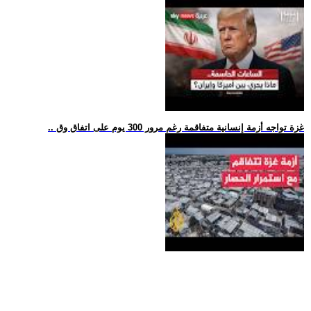
.. غزة تواجه أزمة إنسانية متفاقمة رغم مرور 300 يوم على اتفاق وق