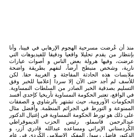
منذ أن عُرضت مسرحية الهجوم الإرهابي في فيينا، وأنا
بإنتظار من يقدم تحليلا واقعيا ودقيقا للفيديوهات التي
عرضت، وفيها هرولة بعض الناس و أصوات عيارات
نارية، وشخص منبطح أرضاً، لنفهم بطريقة واضحة
ملابسات هذه الحادثة المفاجئة و الغريبة حقا. لكن
للأسف لم أجد حتى الآن إلا سردا إعلاميا للخبر وفق
التسليم بصدقية الخبر الصادر من السلطات النمساوية.
في الواقع، تعتبر الحكومة النمساوية تأريخيا كإحدى أفسد
الحكومات الأوروبية، حيث تشتهر بالرشاوي و الصفقات
الممنوعة و التورط في الجرائم المنظمة. وأفضل مثال
على ذلك هو تورط الحكومة النمساوية في إغتيال الدكتور
عبدالرحمن قاسملو، رئيس الحزب الديموقراطي
الكُردستاني الإيراني ومساعده عبدالله قادري آزر، و
الدكتور فاضل رسول المفكر الإسلامي الكُردي في عام