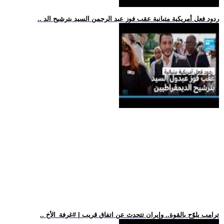
.. ردود فعل أمريكية متبانية عقب فوز عبد الرحمن السيد بترشيح الد
.. ترامب يلوّح بالقوة.. وإيران تتحدث عن اتفاق قريب | #غرفة_الأخ