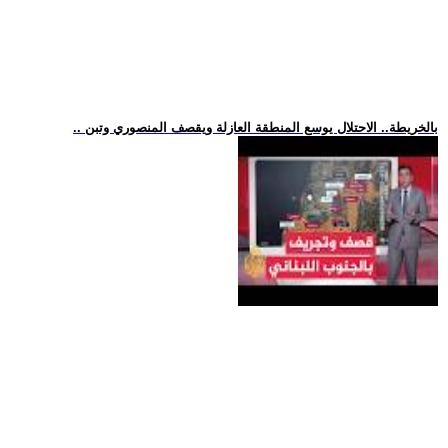
.. بالخريطة.. الاحتلال يوسع المنطقة العازلة ويقصف المنصوري وتبن