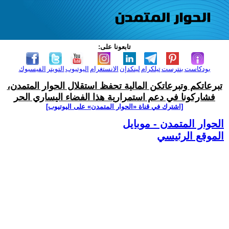
تابعونا على:
بودكاست
بنترست
تيلكرام
لينكدإن
الانستغرام
اليوتيوب
التويتر
الفيسبوك
تبرعاتكم وتبرعاتكن المالية تحفظ استقلال الحوار المتمدن،
فشاركونا في دعم استمرارية هذا الفضاء اليساري الحر
[اشترك في قناة ‫«الحوار المتمدن» على اليوتيوب]
الحوار المتمدن - موبايل
الموقع الرئيسي