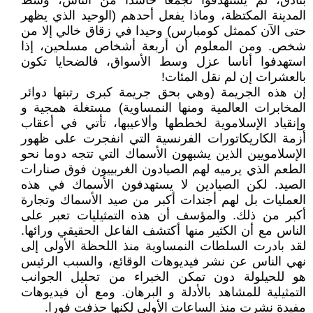
بنادق، لم يستهدفوا تجمعا حاشدا من الناس، وسط
المدينة المكتظة، وماذا يفعل أحدهم (الوحيد الذي يظهر
حتى الآن كممثل كومبارس) وحيدا في زقاق خالي إلا من
شخص. ومن المعلوم أن أربعة أشخاص مسلحين، إذا
استهدفوا أناسا عزل وسط الأسواق، فالضحايا تكون
بالعشرات إن لم نقل المئات!
إن هذه الجريمة (وهي بحق جريمة كبرى رتبتها دوائر
المخابرات العالمية ومنها النمساوية) مستغلة همجية و
وإنقياد الإسلاموية لخططها وألاعيبها، تأتي في أعقاب
أزمة الكاريكاتورات الفرنسية التي انفجرت على ظهور
الإسلامويين الذين يشبهون الأسماك التي تتجه دوما نحو
الطعم الذي يرميه لهم الصيادون الغربييون فوق صنارات
الصيد. لكن الصيادين لا يستهدفون الأسماك في هذه
العمليات بل لهم أجندات أكبر من صيد الأسماك وتجارة
أكبر من ذلك. والمؤسف أن هذه التمثيليات تعبر على
الناس مع أن الكثير منها أكتشف الفاعل الحقيقي ورائها.
لقد بادرت السلطات النمساوية منذ اللحظة الأولى إلى
نهي الناس عن نشر فيديوهات الوقائع، والسبب الرئيس
هو للحيلولة دون تمكن الخبراء من تحليل الجوانب
التمثيلية للمشاهد بالأدلة و البرهان. ومع أن فيديوهات
مفيدة نشرت منذ الساعات الأولى لكنها حذفت فورا.