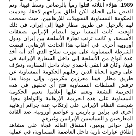
1989. هؤلاء الثلاثة قتلوا رميا بالرصاص وسط فيينا، وتم
القبض على الجناة، لكن أطلق سراحهم لاحقا، وقدمت
الحكومة النمساوية التسهيلات للإرهابيين، حيث سمحت
لهم بالرحيل عن طريق مطار فيينا إلى إيران. في ذلك
الوقت، كانت النمسا تزود النظام الإيراني بصفقات
الأسلحة، و كانت ترتب تجارة الأسلحة بين إيران ودول
أوروبية أخرى. في أعقاب هذا الحادث الإرهابي، قبضت
الشرطة النمساوية على مهرب سلاح الذي أكد أنه أخذ
عدة أنواع من الأسلحة إلى داخل السفارة الإيرانية في
فيينا، وكان قد التقى بأحمدي نجاد داخل السفارة، وتعرّف
على وجوه الجناة الذين رحلتهم الحكومة النمساوية عن
طريق مطار فيينا معززين مكرمين. وإلى يومنا هذا
ترفض السلطات النمساوية فتح أي تحقيق في هذه
الجريمة البشعة وتعتم عليها إعلاميا. تعتيم الحكومة
النمساوية على هذه الجريمة الإرهابية والتواطؤ معها،
شجعت النظام الإيراني على إرتكاب عدة جرائم إرهابية
أخرى في برلين و باريس و عواصم أوروبية، ضد القادة
المعارضين و السياسيين الإيرانيين وغيرهم.
قبل حوالي يومين، استفاق العالم فجأة على مشاهد
إطلاق عيارات نارية داخل العاصمة النمساوية، في عملية