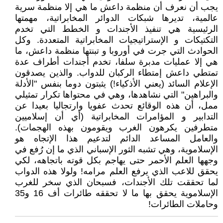
يجب أن نعرف أن منظمة داعش ما هي إلا منظمة سرية
عالمية، تديرها شبكات الدوائر المخابراتية، مهمتها
الرئيسية هي تنفيذ الأجندات و الخطط التي تخدم
التكتيكات و الإستراتيجيات المخابراتية المتعددة. وكل
الحوادث التي جرت في أوروبا و تبنتها منظمة داعش، ما
هي إلا عمليات مدبرة سلفا، تخدم أجندات أطراف عدة
تمتطي داعش إمتطاء الركبان للدواب. والذين يصدقون
الإعلام السائد (يعني الأذكياء!) يثبتون دوما بنفس "الأدلة
والبراهين" التي نشاهدها، وهي في محتواها تكرار تمثيلي
ممل، أن هذه الوقائع تحدث عفويا وارتجاليا بعيدا عن
التدابير و المؤامرات المخابراتية (أي أن إسلاميين
متطرفين يكرهون الغرب ويقومون بهذه الهجمات).
والعامل المساعد الدائم لتدعيم هذا الإتجاه هو
الإسلاموية، وهي تشبه الثور الإسباني الذي ما إن رُفع في
وجهها العلم الأحمر حتى يهاجم بكل قوته باتجاهه، لكي
يحقق للاعب الذي يرفع العلم مرامه! ولولا هذه الدواب
لما تحققت تلك الأجندات، فسبحان الذي سخر للغرب
الإسلاموية يحقق بها ما لا تحققه طائرات أف 16 و35
وحاملات الطائرات!