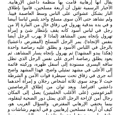
يقال انها إرهابية قامت بها منظمة داعش الإرهابية.
الأخبار الرسمية تقول أن أربعة مسلحين، قاموا بإطلاق
النار بشكل عشوائي على الناس وسط العاصمة فيينا.
ولم نشاهد حتى الآن سوى مسلح واحد يلبس لباسا أبيضا
و في يده بندقية يهرول في زقاق خالٍ من المارة إلا من
رجل في لباس أسود كأنه يقف بإنتظار شئ و إمرأة
تهرول بإتجاه يمين المشاهد (لماذا لا يهرب الرجل أيضا
بنفس الإتجاه!). يمر الرجل المسلح (المفترض داعشيا)
بالرجل في اللباس الأسود و يطلق عليه رصاصة واحدة
(هكذا يبدو المشهد!) ثم يهرول بإتجاه يسار المشاهد، ثم
يعود يطلق رصاصة أخرى على نفس الرجل الذي تظل
ساقه اليسرى مسنودة إلى أسفل ظهره، وركبته قائمة
إلى الأعلى في مشهد تمثيلي واضح. فهذا المشهد واضح
أنه جرى في زقاق تحت سيطرة قوات الأمن و الشرطة
حيث لا يوجد سوى ثلاثة أشخاص رجلان و إمرأة أحدهما
داعشي افتراضا. وبعد ثوان من إطلاق الرصاصتين
المزعومتين (على الأغلب الخلبيتين) يصل إلى المكان
رجال أمن لإزاحة الرجل الذي يمثل دور الضحية لينقلوه،
بينما يختفي الإرهابي المفترض. والسؤال الغريب هو،
كيف أن أربعة مسلحين إرهابيين و في أيديهم رشاشات و