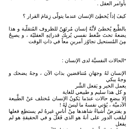
بأوامر العقل .
كيفَ إذاً يُخطِئ الإنسان عندما يتولّى زِمَامَ القرار ؟
بالطَّبع يُخطئ لأنَّهُ إنسان مُرتَهَنٌ للظروف المُتقلّبة و هذا
يضعهُ تحتَ ضَّغط نفسي يُربِكُ قدراتِهِ العقليّة ، و يصبِحُ
مِنَ المُستحيل تجاوُز أمرينِ معاً في ذاتِ الوقت
*الحالات النفسيَّة لدى الإنسان :
الإنسان لهُ وجهَانِ مُتناقضينِ بذاتِ الآن ، وجهُ يضحك و
وجهٌ يبكي
يعمل الخير و يَفعل الشَّر
و كل هذا سليم و طبيعي للغاية
إلا ببضعِ حالات عندَما يَكونُ الإنسان مُختلف عنْ الطَّبيعة
الآدميَّة ، يُؤتي نفسهُ ما ليسَ لهُ !
و يفترضُ أشياءً شاهدها مِنْ أُناسٍ غيرهُ لم يستطِع فعلها
ليلعَب الدور على أنهُ هو الذي فَعَلَ و في الحقيقةِ هو لم
يفعل