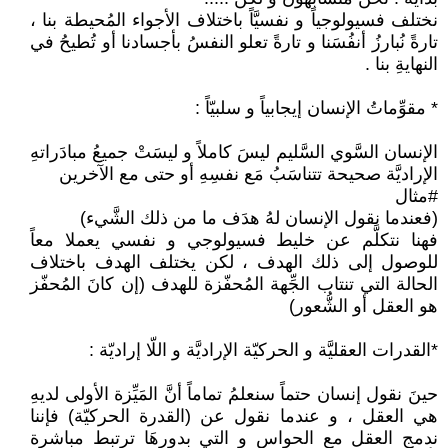
نختلف فسيولوجياً و نفسيَّاً باختلاف الأجواء المُحيطة بنا ،
تارةً نُبارزُ أنفُسَنا و تارةً تعلو النفسُ بأجسادنا أو تُطيحُ في
النهايةِ بنا .
* مقوِّماتُ الإنسان إيجابياً و سلبيّاً :
الإنسان السَّوي السَّليم ليسَ كاملاً و ليسَتْ جميعُ مبادَراتهِ
الإراديَّة صحيحة تتناسَبُ مَع نفسِهِ أو حتى مع الآخرين
#مثال
(فعندما نقول الإنسان لهُ هدَف ما من ذلك الشَّيء)
فهنا نتكلَّم عن خليط فسيولوجي و نفسي يعملا معاً
للوصول إلى ذلك الهدف ، لكن يختلف الهدف باختلاف
الحالة التي تنتاب الجِّهة المُحفّزة للهدف (إن كانَ المُحفّز
هو العقل أو الشُّعور)
*القدرات العقليَّة و الحركيّة الإراديَّة و اللّا إراديّة :
حينَ نقول إنسان حتماً سنعلمُ تماماً أنَّ المَيِّزة الأولى لديهِ
هي العقل ، و عندما نقول عن (القدرة الحركيّة) فإننا
ندمج العقل مع الحواس و التي بدورِهَا ترتبط مباشرة