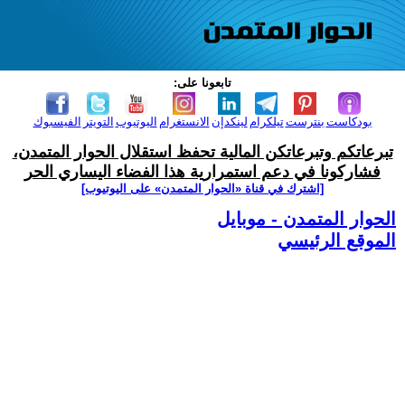
تابعونا على:
بودكاست
بنترست
تيلكرام
لينكدإن
الانستغرام
اليوتيوب
التويتر
الفيسبوك
تبرعاتكم وتبرعاتكن المالية تحفظ استقلال الحوار المتمدن،
فشاركونا في دعم استمرارية هذا الفضاء اليساري الحر
[اشترك في قناة ‫«الحوار المتمدن» على اليوتيوب]
الحوار المتمدن - موبايل
الموقع الرئيسي