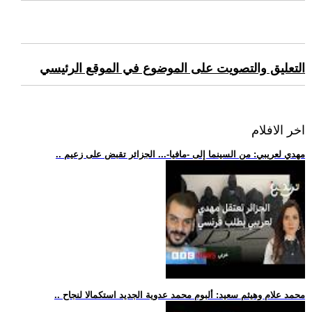
التعليق والتصويت على الموضوع في الموقع الرئيسي
اخر الافلام
.. مهدي لعريبي: من السينما إلى -مافيا-... الجزائر تقبض على زعيم
.. محمد علام وهيثم سعيد: ألبوم محمد عدوية الجديد استكمالا لنجاح