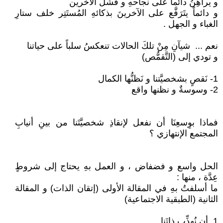
و يراهِنُ دائماً على نجاحهِ و فشل الآخرين
و دائماً يتَرَفَّع على الآخرينَ بذكائهِ المُستَتِر خلف ستارِ
الغباء و الجهل .
نعم ... شيآنِ مِنْ تلكَ الحالات تنعكسُ سلباً على حياتنا
و تودي إلى (التَّقمُّص)
1- نَقصٍ بشخصيَّتنا و نَظنُّها الكمال
2- وسوسةٌ و نظنها واقع
فماذا بوِسعِنَا أن نفعل لإنقاذِ شخصيَّتَنا من بينِ أنيابِ
المجتمع الإنتهازي ؟
الحل واسع و فضفاض ، و العمل بهِ يحتاج إلى شروطٍ
عِدَّة ، منها :
ما أسلفتُ بهِ في المقالة الأولى (إتقان الذات) و المقالة
الثانية (الطبقية الاجتماعية)
1_أن نُهذِّب ذاتَنا