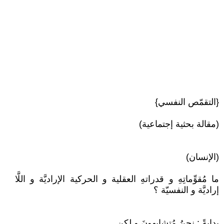
{التقمّص النفسي}
(مقالة بحثية إجتماعية)
(الإنسان)
ما مُقوِّماتِهِ و قدراتهِ العقلية و الحركية الإراديَّة و اللَّا
إراديَّة و النفسيّة ؟
بدايةً : نحنُ مُتشابهونَ و لكن .....