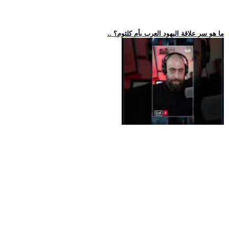
.. ما هو سر علاقة اليهود العرب بأم كلثوم؟