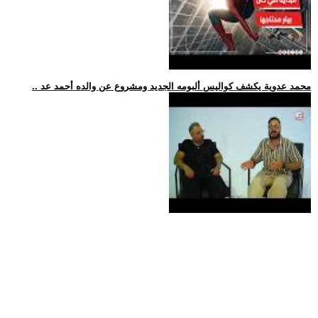
.. محمد عدوية يكشف كواليس ألبومه الجديد ومشروع عن والده أحمد عد