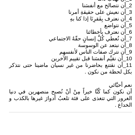
2_أن نتصالح مع أنفسَنا
3_أن نعيش على حقيقةِ أمرنا
4_أن نعترف بِفَقرِنَا إذا كنا بهِ
5_أن نتواضع
6_أن نعترف بأخطائنا
7_أن نُعطي كُلَّ إنسانٍ حقّهُ الاجتماعي
8_أن نبتعد عن الوسوسة
9_أن نترك صفات الناس لأنفسهم
10_أن نقيِّم أنفسَنا قبل تقييم الآخرين
11_أن نقتنع بحاضرنا من غير نسيان ماضينا حتى نتذكر
بكل لحظة من نكون .
نعم أحبَّائي
أن نكون كما كُنَّا خيراً مِنْ أنْ نُصبح منصهرين في دنيا
الغرور التي تتغذى على فئة تلعبُ أدوارَ غيرها بالكذب و
الخداع .