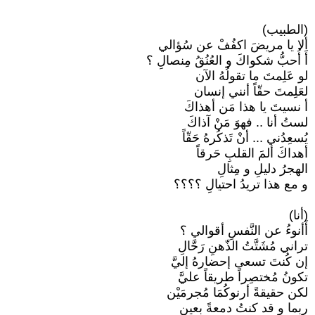
(الطبيب)
ألا يا مريضَ اكفُفْ عن سُؤالي
أَ أُحبُّ شكواكَ و العُنُقُ مِنصالِ ؟
لو عَلِمتَ ما تقولُهُ الآن
لعَلِمتَ حقّاً أنني إنسان
أ نسيتَ يا هذا مَن أهذاكَ
لستُ أنا .. فهوَ مَنْ آذاكَ
يُسعِدُني ... أنْ تَذكُرهُ حَقّاً
أهداكَ ألمَ القلبِ حَرقاً
الهجرُ دليلِ و مِثالِ
و مع هذا تريدُ احتيالِ ؟؟؟؟
(أنا)
أَأنوءُ عن النَّفسِ أقوالي ؟
تراني مُشَتَّتُ الذّهنِ رَحَّالِ
إن كُنتَ تسعى إحضارهُ إليَّ
تكونُ مُختصِراً طريقاً عليَّ
لكن حقيقةً أرنوكُمَا مُجرمَيْن
ربما و قد كنتُ دمعةً بعين