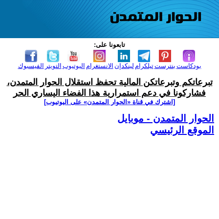
تابعونا على:
بودكاست
بنترست
تيلكرام
لينكدإن
الانستغرام
اليوتيوب
التويتر
الفيسبوك
تبرعاتكم وتبرعاتكن المالية تحفظ استقلال الحوار المتمدن،
فشاركونا في دعم استمرارية هذا الفضاء اليساري الحر
[اشترك في قناة ‫«الحوار المتمدن» على اليوتيوب]
الحوار المتمدن - موبايل
الموقع الرئيسي