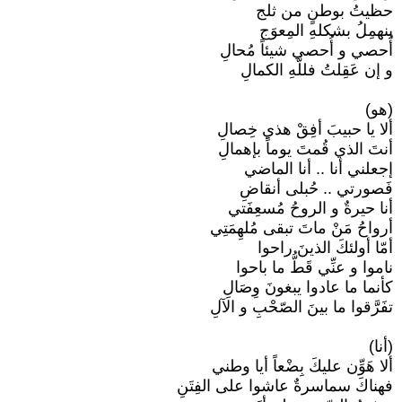
حظيتُ بوطنٍ من ثلج
ينهمِلُ بشكلهِ المِعوَج
أُحصي و أُحصي شيئاً مُحالِ
و إن عَقِلتُ فللَّهِ الكمالِ
(هو)
ألا يا حبيبَ أفِقْ هذي خِصالِ
أنتَ الذي قُمتَ يوماً بإهمالِ
إجعلني أنا .. أنا الماضي
فَصورتي .. حُبلى أنقاضِ
أنا حيرةٌ و الروحُ مُسعِفَتي
أرواحُ مَنْ ماتَ تبقى مُلهِمَتِي
أمّا أولئكَ الذينَ راحوا
ناموا و عنِّي قَطُّ ما باحوا
كأنما ما عادوا يبغونَ وِصَالِ
تفَرَّقوا ما بينَ الصّحْبِ و الآلِ
(أنا)
ألا هَوِّن عليكَ بِضْعاً أيا وطني
فهناكَ سماسرةٌ عاشوا على الفِتَنِ