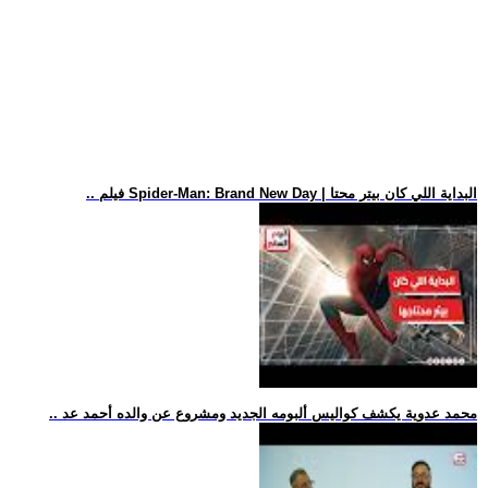
.. فيلم Spider-Man: Brand New Day | البداية اللي كان بيتر محتا
.. محمد عدوية يكشف كواليس ألبومه الجديد ومشروع عن والده أحمد عد