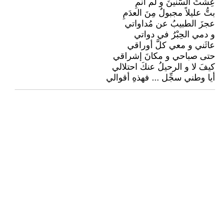
عِشتُ السّنينَ و لم أنَمِ
بتُّ عليلاً مجبولٌ مِنَ العدَمِ
عجزَ الطبيبُ عن مُداواتي
و دمي الحِبْرُ في دواتي
عاثَني و معي كلَّ أوراقي
حتى صباحي و مكانَ إشراقي
كيفَ لا و الرحيلُ عنكَ احتلالي
أيا وطني سجِّل ... فهذهِ أقوالي