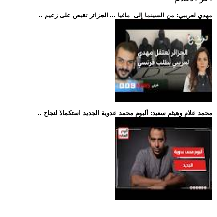
.. مهدي لعريبي: من السينما إلى -مافيا-... الجزائر تقبض على زعيم
.. محمد علام وهيثم سعيد: ألبوم محمد عدوية الجديد استكمالا لنجاح