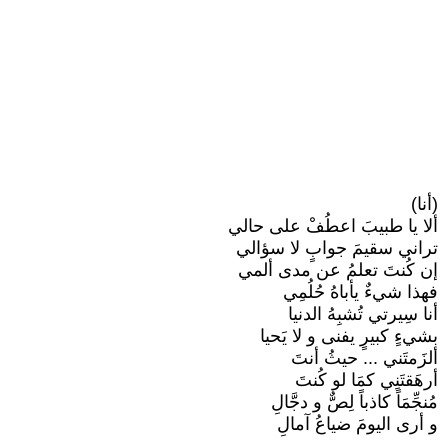
(أنا)
ألا يا طبيبَ اعطُفْ على حالي
تراني سقيمَ جوابٍ لا سؤالي
إن كُنتَ تعلمُ عن مدى ألمي
فهذا شيءٌ يأباهُ حُلُمِي
أنا سِيرتي تُشبِهُ الدنيا
بشيءٍ كبيرٍ يفنى و لا يَحيا
ألزَمتَني ... حيثُ أنتَ
أرهَقتَنِي كمَا لو كُنتَ
مُنجِّمَاً كاذباً لِصٌّ و دجَّالِ
و أرى اليومَ ضياعُ آمالِ