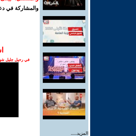
والمشاركة في دع
ا‫
في رحيل جليل شهبا
المزيد.....