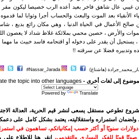
ن غيبي عال شاهق فاخر بعيد أعده الرب خصيصا ليكون مقر إ
قياء الأنقياء بعد الموت والبعث والحساب أجرا وثوابا لما قدمو
صالح الأعمال في الحياة الدنيا ، وهي مكان رائع بديع ، شا
ات والأرض ، حصين محمي بملائكة غلاظ شداد لا يعصون الله
، يستحيل أن يقدر على دخوله أو اقتحامه فاسد خبيث ما مهما 
ه وتدبيره فضلا عن سرقته !!
ر_محمد_جرادة (هاشتاغ)
Nassar_Jarada#
موضوع إلى لغات أخرى -
ate the topic into other languages
Powered by
Translate
شروع تطوعي مستقل يسعى لنشر قيم الحرية، العدالة الاجتم
. ولضمان استمراره واستقلاليته، يعتمد بشكل كامل على دعمك
دعمكم بمبلغ 10 دولارات سنويًا أو أكثر حسب إمكانياتكم، تساهمون في استم
وتًا قويًا للفكر اليساري والتقدمي
،
انقر هنا للاطلاع على 