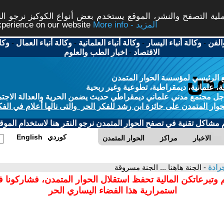
ة التصفح والنشر، الموقع يستخدم بعض أنواع الكوكيز نرجو النق
More info - المزيد
experience on our website
الفن
-
وكالة أنباء اليسار
-
وكالة أنباء العلمانية
-
وكالة أنباء العمال
-
وكا
الاقتصاد
-
اخبار الطب والعلوم
 الرئيسي لمؤسسة الحوار المتمدن
، علمانية، ديمقراطية، تطوعية وغير ربحية
ل مجتمع مدني علماني ديمقراطي حديث يضمن الحرية والعدالة الاجتم
حوار المتمدن على جائزة ابن رشد للفكر الحر والتى نالها أعلام في الفك
م مشاكل تقنية في تصفح الحوار المتمدن نرجو النقر هنا لاستخدام الموقع
كوردي
English
الاخبار
مراكز
الحوار المتمدن
رادة
- الجنة هاهنا ... الجنة مسروقة
 وتبرعاتكن المالية تحفظ استقلال الحوار المتمدن، فشاركونا 
استمرارية هذا الفضاء اليساري الحر