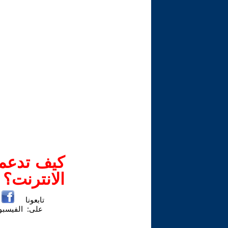
كيف تدعم-
الانترنت؟
تابعونا
على:
الفيسب