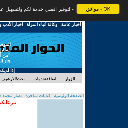
موافق - OK
لتوفير افضل خدمة لكم ولتسهيل عملي
أخبار عامة
-
وكالة أنباء المرأة
-
اخبار الأدب و
الموقع
يسارية
"من أج
حاز ال
إذا لديك
الزوار
اضافة/خدمات
بحث/الارشيف
الصفحة الرئيسية
-
كتابات ساخرة
-
نصار محمد ج
تبرعاتكم