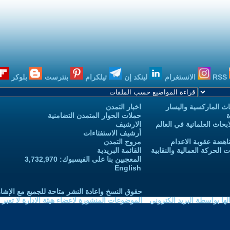
RSS
الانستغرام
لينكد إن
تيلكرام
بنترست
بلوكر
ث الماركسية واليسار
اخبار التمدن
ة
حملات الحوار المتمدن التضامنية
حاث العلمانية في العالم
الارشيف
أرشيف الاستفتاءات
اهضة عقوبة الاعدام
مروج التمدن
الحركة العمالية والنقابية
القائمة البريدية
المعجبين بنا على الفيسبوك: 3,732,970
English
حقوق النسخ واعادة النشر متاحة للجميع مع الإشا
ا بواسطة البريد الكتروني
الموضوعات المنشورة لاعضاء هيئة الادارة لا تعبر