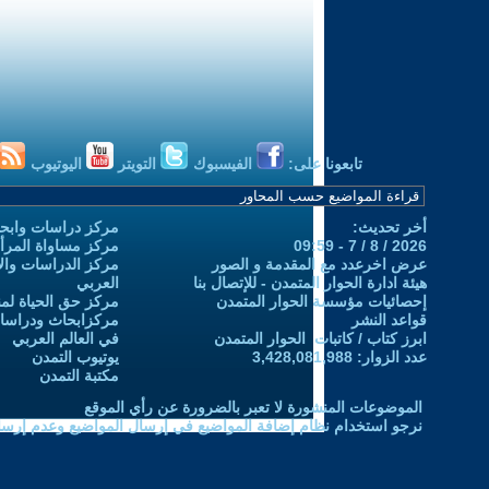
تابعونا على:
الفيسبوك
التويتر
اليوتيوب
أخر تحديث:
مركز دراسات وابحا
2026 / 8 / 7 - 09:59
مركز مساواة المرأ
عرض اخرعدد مع المقدمة و الصور
مركز الدراسات والاب
هيئة ادارة الحوار المتمدن - للإتصال بنا
العربي
إحصائيات مؤسسة الحوار المتمدن
مركز حق الحياة لمن
قواعد النشر
مركزابحاث ودراسات 
ابرز كتاب / كاتبات الحوار المتمدن
في العالم العربي
عدد الزوار: 3,428,081,988
يوتيوب التمدن
مكتبة التمدن
الموضوعات المنشورة لا تعبر بالضرورة عن رأي الموقع
نرجو استخدام نظام إضافة المواضيع في إرسال المواضيع وعدم إرساله