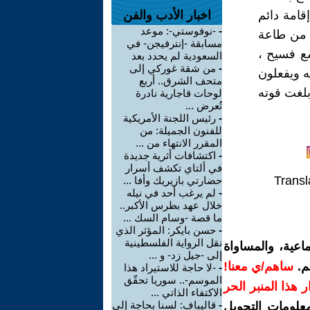
قامة دائم
اخبار الأدب والفن
-
-نوفوستي-: موعد
ه من طاعة
مسابقة -إنترفيجن- في
سع فسيح ،
السعودية لم يحدد بعد
-
من شقة غوركي إلى
 ويفعلون
متحف الشرق.. أربع
بلغت قوته
لوحات قاجارية نادرة
تُعرض ...
-
رئيس اللجنة الأمريكية
للفنون الجميلة: من
المقرر الانتهاء من ...
-
اكتشافات أثرية جديدة
في ألتاي تكشف أسرار
Transl
حضارتي بازيريك وأفا ...
-
لم يرغب أحد في نيله
خلال عهد بطرس الأكبر..
ما قصة -وسام السك ...
-
حسن بايكر: المؤثر الذي
نقل الرواية الفلسطينية
اعية، والمساواة
إلى -جيل زد- و ...
م.
ساهم/ي معنا!
-
-لا حاجة للاستيراد هذا
الموسم-.. سوريا تحقّق
رار هذا المنبر الحر
الاكتفاء الذاتي ...
-
قاليباف: لسنا بحاجة إلى
معلومات التحويل