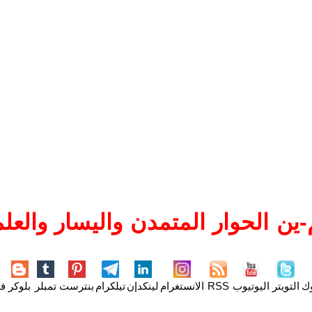
ين الحوار المتمدن واليسار والعلم
وك
التويتر
اليوتيوب
RSS
الانستغرام
لينكدإن
تيلكرام
بنترست
تمبلر
بلوكر
فل