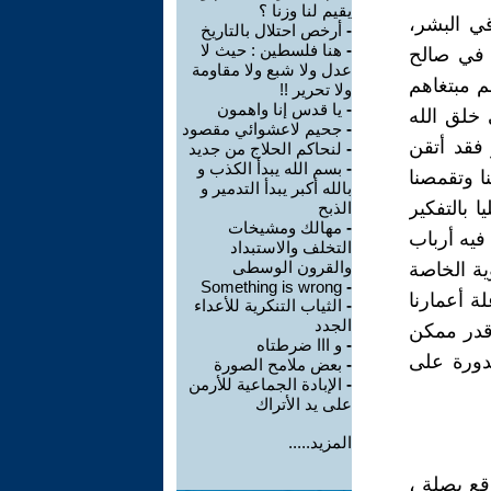
يقيم لنا وزنا ؟
قي البشر،
-
أرخص احتلال بالتاريخ
-
هنا فلسطين : حيث لا
 في صالح
عدل ولا شبع ولا مقاومة
م مبتغاهم
ولا تحرير !!
-
يا قدس إنا واهمون
خلق الله
-
جحيم لاعشوائي مقصود
 فقد أتقن
-
لنحاكم الحلاج من جديد
-
بسم الله يبدأ الكذب و
ا وتقمصنا
بالله أكبر يبدأ التدمير و
 بالتفكير
الذبح
-
مهالك ومشيخات
فيه أرباب
التخلف والاستبداد
والقرون الوسطى
ية الخاصة
Something is wrong
-
ة أعمارنا
-
الثياب التنكرية للأعداء
الجدد
قدر ممكن
-
و ااا ضرطتاه
هدورة على
-
بعض ملامح الصورة
-
الإبادة الجماعية للأرمن
على يد الأتراك
المزيد.....
ع بصلة ،