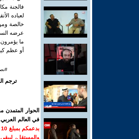
فالجنة مكا
لعباده الأت
خالصة ومن 
عرضه السمو
ما يؤمرون 
أو عظم كيد
#نصا
ترجم ال
الحوار المتمدن م
في العالم العربي
ب
والمستقل، ليبقى ص