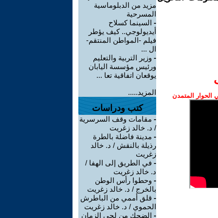
مزيد من الدبلوماسية
المسرحية
-
السينما كسلاح
أيديولوجي.. كيف يؤطر
فيلم -المواطن المنتقم-
ال ...
-
وزير التربية والتعليم
ورئيس مؤسسة اليابان
يوقعان اتفاقية تعا ...
المزيد.....
الحوار المتمدن
كتب ودراسات
-
مقامات وقف السرسرية
/ د. خالد زغريت
-
مدينة فاضلة بالطرة
رذيلة بالنقش / د. خالد
زغريت
-
في الطريق إلى الهفا /
د. خالد زغريت
-
وحطوا رأس الوطن
بالخرج / د. خالد زغريت
-
قلق أممي من الباطرش
الحموي / د. خالد زغريت
-
الضحك من لحى الزمان