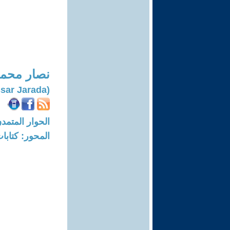
نصار محمد
(Nassar Jarada)
الحوار المتمدن-العدد: 6704 - 20
المحور: كتاب