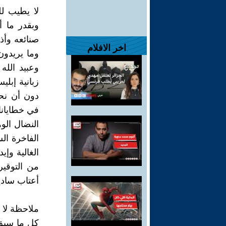
لا يطيب لل
وبقدر ما 
صنائعه وأذن
اخر الافلام
وما يريدون
وعبيد الله
زبانية إبلي
دون أن نحس
في خطايانا 
النضال الوه
الفاخرة ال
الغالية و
من التوقير 
أعتاب سادي
ملاحظة لا ب
كل ما سبق 