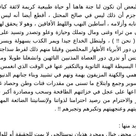
بعض أن تكون لنا جنة هاهنا أو حياة طبيعية كريمة لائقة كبا
أجزم أن ذلك ليس في صالح المحتل ، أقطع أيضا أنه ليس
ابه وأزلامه ، أساطين النهب واللهط الأفاقين ، وهو لا يحقق له
 من ثراء وغنى ومال وتملك وحيازة وعلو وتصدر وتسيد على 
 ( نحن !! ) ، ولينطل الخداع جيدا ويمر الكذب بسهولة ويسر
س دور الأبرياء الأطهار المخلصين وقبلنا منهم ذلك لفرط سذاجتن
 أو ندري دور العصاة المذنبين التائهين وانشغلنا طويلا ومليا
البسيطة الهينة الثانوية وبالتكفير عنها في الوقت الذي انغمس 
مي والكهنة المزيفون بهمة ونهم في تشييد وبناء جنانهم الدنيو
سوبر وجمع وابتلاع ما تسنى من مقدرات فتات وطن وحصاد غل
إيداعها على عجل في خزائنهم الطافحة وسحب ومصادرة أكبر 
والاحترام من رصيد احترامنا لذواتنا ولإنسانيتنا الضائعة الم
تهم وعنجهيتهم وتكبرهم وتجبرهم !! .
د منها :
محض خيال ومجرد هذيان نوستالجي لا يمت للحقيقة أو للواق