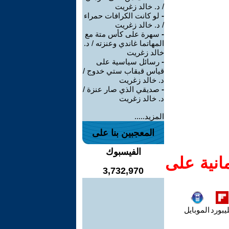
/ د. خالد زغريت
-
لو كانت الكرافات حمراء
/ د. خالد زغريت
-
سهرة على كأس متة مع
المهاتما غاندي وعنزته / د.
خالد زغريت
-
رسائل سياسية على
قياس قبقاب ستي خدوج /
د. خالد زغريت
-
صديقي الذي صار عنزة /
د. خالد زغريت
المزيد.....
المعجبين بنا على
الفيسبوك
انية على
3,732,970
يبورد
الموبايل