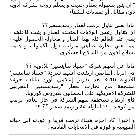
" ان يثق بسهولة بعقار حديث و يسلم روحه لشركة أدوية
دون مقابل أو ضمانات للشفاء
ماذا يعني تناول ترمب لعقار ريمديسفير؟؟
ان يتناول رئيس الولايات المتحدة لعقار و يثبت فاعليته ،
يعني ثقة العالم كله بهذا العقار و محاولة الحصول عليه ،
مما يعني تجارة تضاهي ميزانية دول بأكملها ، و هيمنة
بسلاح اقوى من السلاح العسكري
ماذا عن أسهم شركة "جيلياد ساينسيز" للأدوية ؟؟
في ابريل الماضي ارتفعت أسهم شركة "جيلياد ساينسيز"
للأدوية 16% بعد تقرير إعلامي أورد بيانات جزئية
مشجعة من تجارب لعقار "ريمديسيفير" التجريبي
للشركة الأمريكية على المصابين بفيروس كورونا.
فأي ارتفاع سيحققه سهم الشركة في حال تعافى ترمب
من كوفيد _19 لتناوله عقار ريمديسفير ؟؟ !!!
و اخيرا اكاد اجزم شفاء ترمب قريبا و عودته الى حياته
الطبيعيه و فوزه في الانتخابات القادمة .