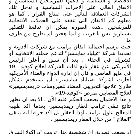
الاقتصاد و السياسة و دعمها للمرشحين السياسيين و
الانفاق العالي على الاحزاب السياسية و تدخل تلك
الشركات العملاقة للتأثير على صناع القرار ، كما هو
معلوم كم الانفاق التي تنفقه على الحملات الانتخابية
للمرشحين ..هذه الصورة يمكن ان تدفعنا للتفكير
بسيناريو ليس بالغريب و انما هجين لم يطرح من طرف
ما
حيث يرسم احتمالية اتفاق ترامب مع شركات الادوية و
تحديدا شركة “غيلياد ساينسيز” لتدعم حملته الانتخابيه أو
كشريك في الخفاء ، بعد أن سبق و أعلن الرئيس
الأمريكي عن عقار تابع لذات الشركة لعلاج كوفيد _19
في مايو الماضي و قال إن إدارة الدواء والغذاء الأمريكية
أجازت لشركة «غيلياد ساينسيز» أن تستخدم بشكل
طارئ علاجها التجريبي المضاد للفيروسات «ريمديسيفير»
لعلاج المصابين بمرض «كوفيد-19».
و هذا الاحتمال يصعب الحكم عليه الآن ، الا بعد ان تظهر
نتائج تلقي ترامب لعقار ريمديسفير، بعدما اكد طبيبه
المعالج تناول ترامب لهذا العقار بل اكد حرفيا انه يتلقى
"العلاج " من خلال العقار ريمديسفير .
اذ يصعب تصديق ان شخصية مثل ترمب "دراكولا الشرق