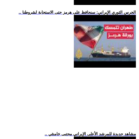
.. الحرس الثوري الإيراني: سنحافظ على هرمز حتى الاستجابة لشروطنا
.. مشاهد جديدة للمرشد الأعلى الإيراني مجتبى خامنئي