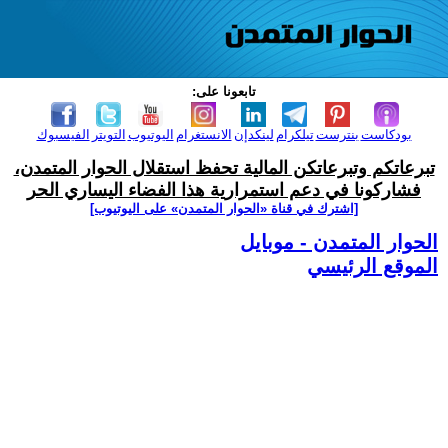
تابعونا على:
بودكاست
بنترست
تيلكرام
لينكدإن
الانستغرام
اليوتيوب
التويتر
الفيسبوك
تبرعاتكم وتبرعاتكن المالية تحفظ استقلال الحوار المتمدن،
فشاركونا في دعم استمرارية هذا الفضاء اليساري الحر
[اشترك في قناة ‫«الحوار المتمدن» على اليوتيوب]
الحوار المتمدن - موبايل
الموقع الرئيسي