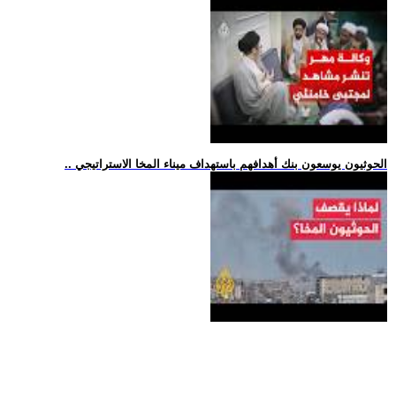
.. الحوثيون يوسعون بنك أهدافهم باستهداف ميناء المخا الاستراتيجي