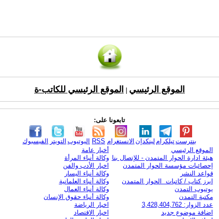
الموقع الرئيسي
الموقع الرئيسي للكاتب-ة
|
تابعونا على:
بنترست
تيلكرام
لينكدإن
الانستغرام
RSS
اليوتيوب
التويتر
الفيسبوك
الموقع الرئيسي
أخبار عامة
هيئة ادارة الحوار المتمدن - للإتصال بنا
وكالة أنباء المرأة
إحصائيات مؤسسة الحوار المتمدن
اخبار الأدب والفن
قواعد النشر
وكالة أنباء اليسار
ابرز كتاب / كاتبات الحوار المتمدن
وكالة أنباء العلمانية
يوتيوب التمدن
وكالة أنباء العمال
مكتبة التمدن
وكالة أنباء حقوق الإنسان
عدد الزوار: 3,428,404,762
اخبار الرياضة
اضافة موضوع جديد
اخبار الاقتصاد