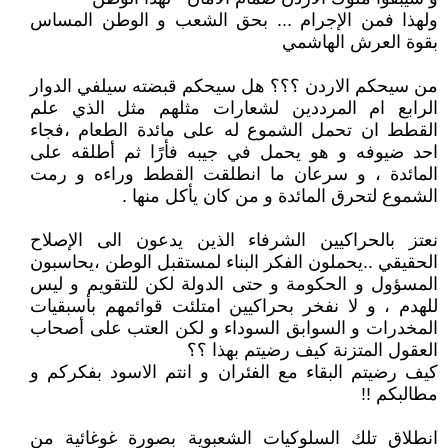
ولهذا فمن الإجرام ... بحق الشعب و الوطن المساس
بقوة العرش الهاشمي
من سيحكم الاردن ؟؟؟ هل سيحكم قبضته سيلفي الدوار
الرابع ام المرددين لشعارات مثلهم مثل الذي علم
القطط ان تحمل الشموع له على مائدة الطعام ،فجاء
احد ضيوفه و هو يحمل في جيبه فأرًا ثم أطلقه على
المائدة ، و سرعان ما انطلقت القطط وراءه و رمت
الشموع لتحرق المائدة و من كان يأكل منها .
نعتز بالحراكيين الشرفاء الذين يدعون الى الإصلاح
الحقيقي ..يحملون الفكر البناء لمستقبل الوطن ،يحاسبون
المسؤول و الحكومة و حتى الدولة لكن للتقويم و ليس
للهدم ، و لا نفخر بحراكيين امتلئت قوائمهم بأسبقيات
المخدرات و السوابق السوداء و لكن العتب على أصحاب
العقول المتزنة كيف رضيتم بهذا ؟؟
كيف رضيتم البقاء مع الفئران و انتم الاسود بفكركم و
مطالبكم !!
انطلاق تلك السلوكيات الشعبوية بصورة غوغائية من