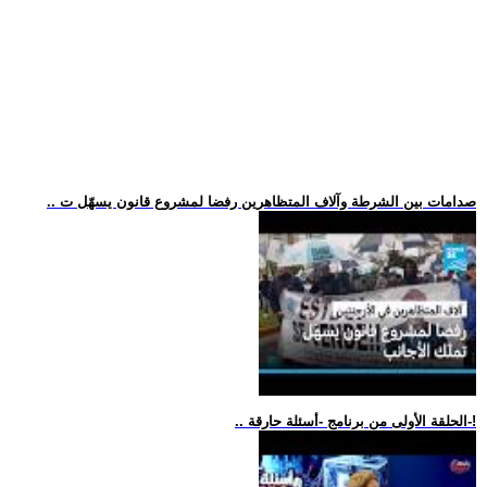
.. صدامات بين الشرطة وآلاف المتظاهرين رفضا لمشروع قانون يسهّل ت
.. الحلقة الأولى من برنامج -أسئلة حارقة-!