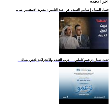
اخر الافلام
.. فصل المقال | سامي النصف عن -عبد الناصر-: محاربة الاستعمار -ط
.. تحت شعار -نزعمو كاملين-... حزب التقدم والاشتراكية يلتقي بساك