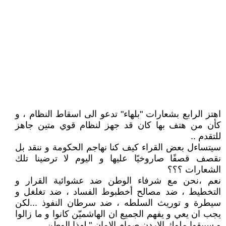
اهتز الرابع بشعارات "بلهاء" تدعو الى اسقاط النظام ، و
كأن من هتف بها كان قد جهز لنظام قوي متين جاهز
للتقدم ..
سيتساءل بعض القراء كيف كنا نهاجم الحكومة و ننقد بل
نقصف قصفًا صاروخيًا عليها و اليوم لا ترضينا تلك
الشعارات ؟؟؟
نعم ،نحن مع شرفاء الوطن ضد عشوائية القرار و
التخطيط ، ضد مصالح أخطبوط الفساد ، ضد تغلغل و
سيطرة و توريث السلطه ، ضد سرطان النفوذ ...لكن
يجب ان يعي و يفهم الجميع ان الهاشميّن كانوا و ما زالوا
و سيبقوا ملوك الاردن صمام الامان " لهذا الوطن