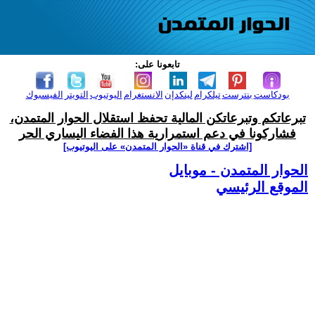
تابعونا على:
بودكاست
بنترست
تيلكرام
لينكدإن
الانستغرام
اليوتيوب
التويتر
الفيسبوك
تبرعاتكم وتبرعاتكن المالية تحفظ استقلال الحوار المتمدن،
فشاركونا في دعم استمرارية هذا الفضاء اليساري الحر
[اشترك في قناة ‫«الحوار المتمدن» على اليوتيوب]
الحوار المتمدن - موبايل
الموقع الرئيسي