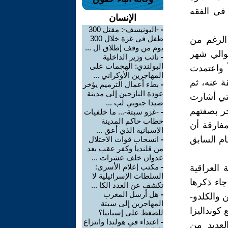
 في الفقه
الإنسان
-
-اليونيسف-: مقتل 300
طفل في غزة خلال 300
 الرغم من
يوم من وقف إطلاق ال ...
 (أغسطس) 2003، أي بعد حوالي شهر
-
نائب وزير الداخلية
البولندي: الهجمات على
الي، وتألفت في البداية من 25 عضواً واعتمدت
المهاجرين الأوكراني ...
ة عنه، ثم
-
بطء أعمال الترميم يؤخر
عودة النازحين إلى مدينة
لتي أشارت
صيدا جنوبي لب ...
لصياغة، وهكذا انضم 15 عضواً آخر بصفتهم
-
-غزو سبتة-... ما خلفيات
خطاب حاكم المدينة
لكلي 55 عضواً. ومن المفارقة أن
الإسبانية الذي أعق ...
ام السابق
-
انسحاب قوات الاحتلال
من قلنديا وكفر عقب بعد
عدوان خلف عشرات ...
-
مكتب إعلام الأسرى:
 العراقية
السلطات الإسرائيلية لا
جاء ذكرها
تكشف عن العدد الكا ...
-
هل أرسل المغرب
 والكلدو-
المهاجرين إلى سبتة
قط ، مما دفع كونداليزا
للضغط على إسبانيا؟
-
اعتداء في هولندا وانتزاع
لعديد من