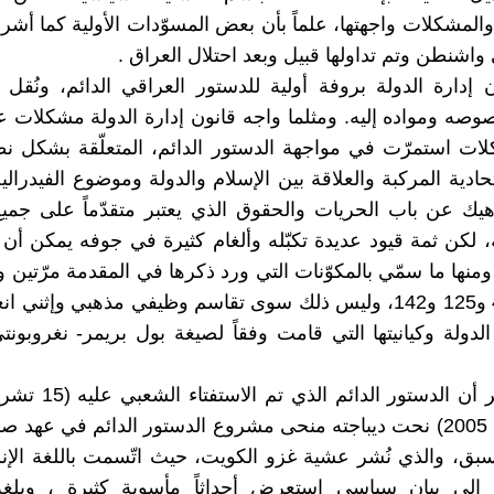
المشكلات واجهتها، علماً بأن بعض المسوّدات الأولية كما أشرن
شنطن وتم تداولها قبيل وبعد احتلال العراق .
 إدارة الدولة بروفة أولية للدستور العراقي الدائم، ونُقل 
وصه ومواده إليه. ومثلما واجه قانون إدارة الدولة مشكلات ع
ات استمرّت في مواجهة الدستور الدائم، المتعلّقة بشكل ن
تحادية المركبة والعلاقة بين الإسلام والدولة وموضوع الفيدرال
يك عن باب الحريات والحقوق الذي يعتبر متقدّماً على جميع
، لكن ثمة قيود عديدة تكبّله وألغام كثيرة في جوفه يمكن أن
منها ما سمّي بالمكوّنات التي ورد ذكرها في المقدمة مرّتين و
9 و12 و49 و125 و142، وليس ذلك سوى تقاسم وظيفي مذهبي وإثن
ولة وكيانيتها التي قامت وفقاً لصيغة بول بريمر- نغروبونت
جدير بالذكر أن الدستور الد
اكتوبرالعام 2005) نحت ديباجته منحى مشروع الدستور الدائم في عه
سبق، والذي نُشر عشية غزو الكويت، حيث اتّسمت باللغة الإنش
لى بيان سياسي استعرض أحداثاً مأسوية كثيرة ، وبلغة