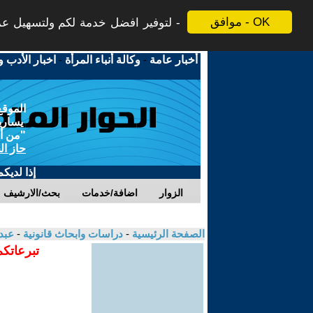
موافق - OK
لتوفير افضل خدمة لكم ولتسهيل عملي
أخبار عامة
-
وكالة أنباء المرأة
-
اخبار الأدب و
الموقع
يسارية
"من أج
حاز ال
إذا لديك
الزوار
اضافة/خدمات
بحث/الارشيف
الصفحة الرئيسية
-
دراسات وابحاث قانونية
-
عبد
تبرعاتكم