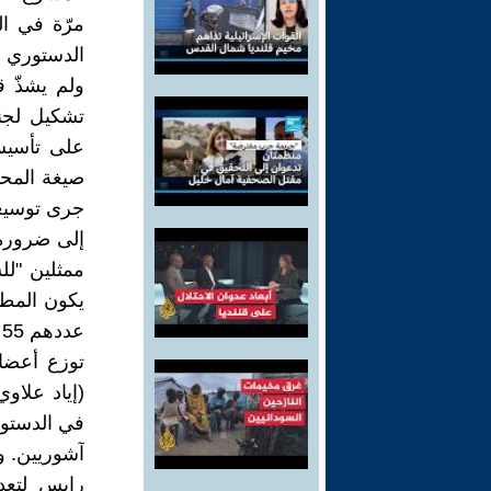
مرّة في الم
الدستوري .
ولم يشذّ ق
صيغة المحاص
جرى توسيعه
يكون المطل
عددهم 55 أيضاً، وقد جرى طبع صورهم على قائمة أوراق اللعب.
توزع أعضاء 
(إياد علاو
في الدستور
رايس لتعد