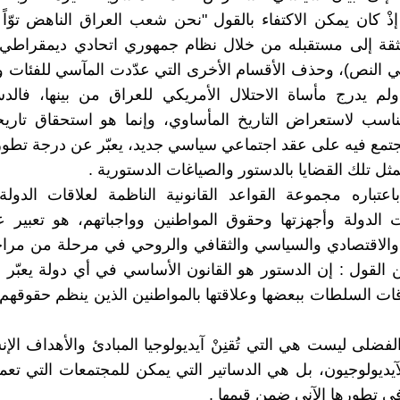
إذْ كان يمكن الاكتفاء بالقول "نحن شعب العراق الناهض توّاً
بثقة إلى مستقبله من خلال نظام جمهوري اتحادي ديمقراطي 
ي النص)، وحذف الأقسام الأخرى التي عدّدت المآسي للفئات 
ولم يدرج مأساة الاحتلال الأمريكي للعراق من بينها، فال
ناسب لاستعراض التاريخ المأساوي، وإنما هو استحقاق تاري
جتمع فيه على عقد اجتماعي سياسي جديد، يعبّر عن درجة تطور
مثل تلك القضايا بالدستور والصياغات الدستورية .
اعتباره مجموعة القواعد القانونية الناظمة لعلاقات الدولة
 الدولة وأجهزتها وحقوق المواطنين وواجباتهم، هو تعبير 
 والاقتصادي والسياسي والثقافي والروحي في مرحلة من مرا
 القول : إن الدستور هو القانون الأساسي في أي دولة يعبّر ع
ات السلطات ببعضها وعلاقتها بالمواطنين الذين ينظم حقوقهم 
لفضلى ليست هي التي تُقنِنْ آيديولوجيا المبادئ والأهداف الإن
لآيديولوجيون، بل هي الدساتير التي يمكن للمجتمعات التي تعم
ي تطورها الآني ضمن قيمها .