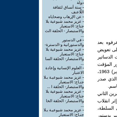
دولة
-
ستة أنساق لثقافة
اللّاعنف
-
عن الإرهاب وضحاياه
-
عزيز محمد شيوعية بلا
جناح: الاستعبار
والاستبصار - الحلقة الث
...
-
في الدستور
عرفوه بعد
والدستورانية و-الدسترة-
ي جزء منه إلى تعويض
-
عزيز محمد شيوعية بلا
جناح: الاستعبار
(يوليو) العام 1958، حين كرّت الدساتير
والاستبصار- الحلقة السا
...
ر المؤقت
-
العلوم الإنسانية وإعادة
الأول في 27 تموز (يوليو) العام 1958 وحكم البلاد لغاية 8 شباط (فبراير) 1963،
الاعتبار
-
عزيز محمد شيوعيـة بـلا
الذي صدر
جنـاح: الاستعبار
اسم.
والاستبصار- الحلقة ا ...
-
عزيز محمد شيوعية بلا
الثالث فقد صدر في العام 1964 عقب انقلاب 18 تشرين الثاني
جناح: الاستعبار
وإثر انقلاب
والاستبصار- الحلقة الخا
...
 إلى السلطة،
-
عزيز محمد شيوعيـة بـلا
جنـاح: الاستعبار
، واستبدل هذا الأخير بدستور