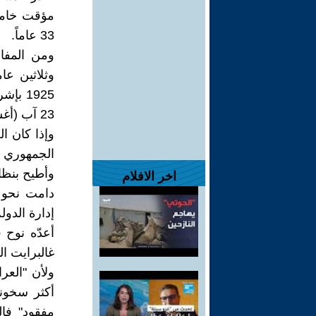
33 عاماً.
ومن المفا
وثلاثين عام
1925 
23 آب (أغسطس)1921، والذي أُبطل في العام 1958.
وإذا كان ا
الجمهوري د
اخر الافلام
أعدّه نوح 
غالبرايت ا
ولأن "العر
أكثر سخون
مفقود" فال