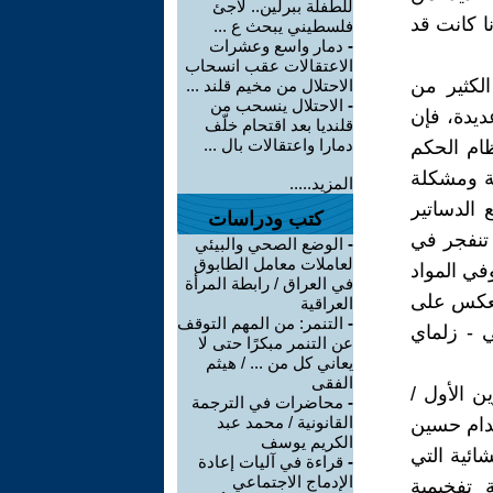
للطفلة ببرلين.. لاجئ
ا كانت قد
فلسطيني يبحث ع ...
-
دمار واسع وعشرات
الاعتقالات عقب انسحاب
الكثير من
الاحتلال من مخيم قلند ...
-
الاحتلال ينسحب من
ديدة، فإن
قلنديا بعد اقتحام خلّف
دمارا واعتقالات بال ...
ظام الحكم
ية ومشكلة
المزيد.....
 الدساتير
كتب ودراسات
 تنفجر في
-
الوضع الصحي والبيئي
لعاملات معامل الطابوق
في المواد
في العراق / رابطة المرأة
ي انعكس على
العراقية
-
التنمر: من المهم التوقف
ي - زلماي
عن التنمر مبكرًا حتى لا
يعاني كل من ... / هيثم
الفقى
ائم الذي تم الاستفتاء الشعبي عليه (15 تشرين الأول /
-
محاضرات في الترجمة
القانونية / محمد عبد
د صدام حسين
الكريم يوسف
ائية التي
-
قراءة في آليات إعادة
الإدماج الاجتماعي
 تفخيمية