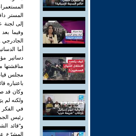
المستعمرا
المستر داف
إلى لجنة ع
وفيما بعد
الجادرجي .
أما الدسات
دساتير مؤ
مناقشتها م
مجلس قيادة
باعتباره قا
رئيس الجمه
و"قائد الش
المشرّع عل