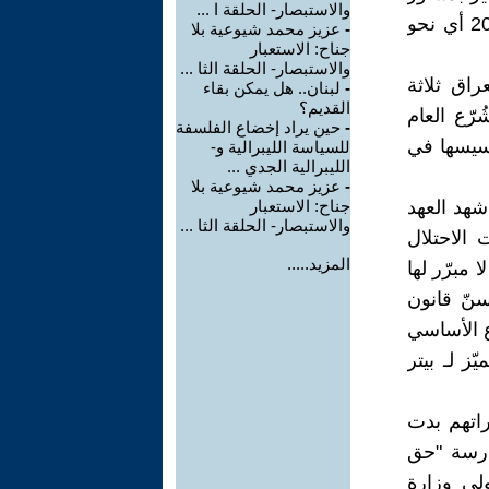
والاستبصار- الحلقة ا ...
مؤقت خامس صدر في تموز (يوليو) العام 1970 واستمرّ لغاية العام 2003 أي نحو
-
عزيز محمد شيوعية بلا
جناح: الاستعبار
والاستبصار- الحلقة الثا ...
اق ثلاثة
-
لبنان.. هل يمكن بقاء
القديم؟
رّع العام
-
حين يراد إخضاع الفلسفة
أسيسها في
للسياسة الليبرالية و-
الليبرالية الجدي ...
-
عزيز محمد شيوعية بلا
شهد العهد
جناح: الاستعبار
والاستبصار- الحلقة الثا ...
 الاحتلال
المزيد.....
بريل/2003)، بعد حروب لا مبرّر لها
13 عاماً، حيث تم سنّ قانون
ّد أن المشروع الأساسي
ز لـ بيتر
راتهم بدت
ارسة "حق
لى وزارة