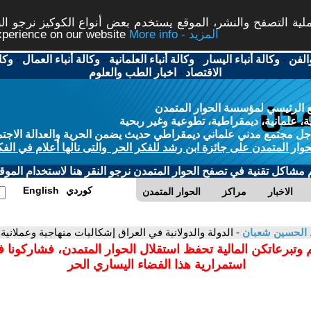
ة التصفح والنشر، الموقع يستخدم بعض أنواع الكوكيز نرجو النق
More info - المزيد
experience on our website
الفن
-
وكالة أنباء اليسار
-
وكالة أنباء العلمانية
-
وكالة أنباء العمال
-
وكا
الاقتصاد
-
اخبار الطب والعلوم
 الرئيسي لمؤسسة الحوار المتمدن
، علمانية، ديمقراطية، تطوعية وغير ربحية
ل مجتمع مدني علماني ديمقراطي حديث يضمن الحرية والعدالة الاجتم
حوار المتمدن على جائزة ابن رشد للفكر الحر والتى نالها أعلام في الفك
م مشاكل تقنية في تصفح الحوار المتمدن نرجو النقر هنا لاستخدام الموقع
كوردي
English
الاخبار
مراكز
الحوار المتمدن
 الحسين شعبان
- الدولة والدولانية في العراق إشكاليات منهاجية وعملانية
 وتبرعاتكن المالية تحفظ استقلال الحوار المتمدن، فشاركونا 
استمرارية هذا الفضاء اليساري الحر