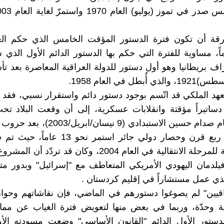
رقة أن تكون فترة الدستور المؤقت الخامس الذي حكم العر
اً، مساوية للفترة التي حكم بها الدستور الدائم الأول الذي شُ
بإشراف بريطانيا وهو أول دستور للدولة العراقية المعاصرة بعد ت
لعهد الملكي قد اتّسم بوجود دستور دائم واستقرار نسبي، فقد 
ساتيراً مؤقتة وانقلابات عسكرية، إلى أن وقعت البلاد تحت
وأطيح بنظام صدام حسين الاستبدادي (9 نيسان/ا
دامت نحو ربع قرن وحصار دولي جائر استمر نحو 
إدارة الدولة للمرحلة الانتقالية في العام 2004، وكان قد ترد
فيلدمان اليهودي الأمريكي المتعاطف مع "إسرائيل" وبدور متميّ
لذي عمل مستشاراً في إقليم كردستان .
اقيين" لم يصوغوا دستورهم في الماضي، فإن نقاشاتهم وحوا
ة وحدّة، وربما في بعض منها لتعويض فترة الغياب عن مم
دستور الأول الدائم "القانون الأساسي" وضعت مسودته الأو