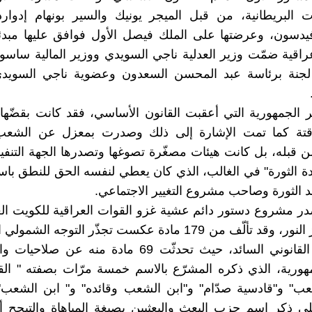
ت البريطانية، من قبل الميجر يونيك والسير بونهام إدوار
يدسون، وعرضتها على الملك فيصل الأول فوافق عليها مبدئياً
راقية ضمّت وزير العدلية ناجي السويدي ووزير المالية سا
 لجنة برئاسة عبد المحسن السعدون وعضوية ناجي السوي
ير الجمهورية التي أعقبت القانون الأساسي، فقد كانت بقضّه
قتة كما تمت الإشارة إلى ذلك وصدرت بمعزل عن الشعب
ن قبله، بل كانت هيئات مصغّرة تصوغها وتصدرها الجهة التنفي
 الثورة" في الغالب، الذي كان يعطي لنفسه الحق للنطق با
ئد الثورة وصاحب مشروع التغيير الاجتماعي.
ولكنه لم يرَ النور، وقد تألّف من 179 مادة عكست تجذّر التوجه الش
في الفكر القانوني السائد، حيث تحدثّت 69 مادة منه عن
ورية، الذي ذكره المشرّع بالاسم خمسة مرّات بصفته " القا
عب" و"قادسية صدّام" و"ابن الشعب وقائده" و" ابن الشعب"
ى ذكر اسم حزب البعث والبعثيين بصيغة المباهاة والتبجح 