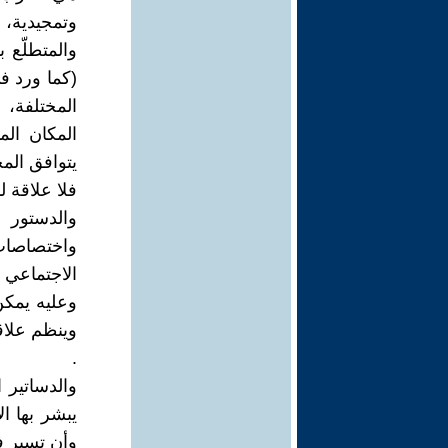
وتمجيدية، 
والمتطلّع 
(كما ورد ف
المختلفة، 
المكان الم
يتوافق الم
فلا علاقة ل
والدستور ب
واختصاصات
الاجتماعي
وعليه يمكن
وينظم علاق
.
والدساتير ا
يبشر بها ا
وأن تسير ف