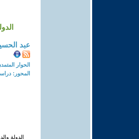
الدول
عبد الحسي
الحوار المتمدن-العدد: 6690 - 20
المحور: دراسا
الدولة والد