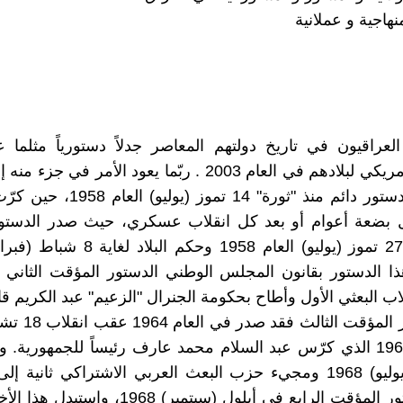
هاجية و عملانية
عراقيون في تاريخ دولتهم المعاصر جدلاً دستورياً مثلما 
الاحتلال الأمريكي لبلادهم في العام 2003 . ربّما يعود الأمر ف
عن غياب دستور دائم منذ "ثورة" 14 تموز 
ل بضعة أعوام أو بعد كل انقلاب عسكري، حيث صدر الدستو
ا الدستور بقانون المجلس الوطني الدستور المؤقت الثاني 
اب البعثي الأول وأطاح بحكومة الجنرال "الزعيم" عبد الكريم ق
أما الدستور المؤقت 
(نوفمبر) 1963 الذي كرّس عبد السلام محمد عارف رئيساً للجمهورية. 
17 تموز (يوليو) 1968 ومجيء حزب البعث العربي الاشتراكي ثانية
صدر الدستور المؤقت الرابع في أيلول (سبتمبر) 1968