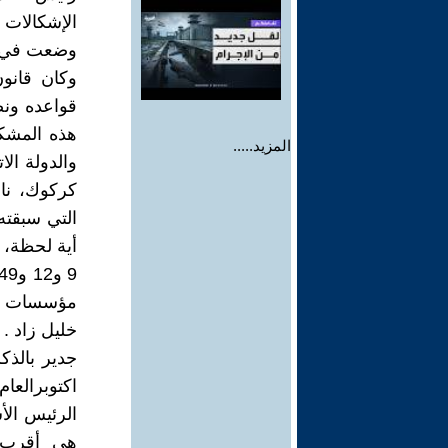
الإشكالات و
وضعت في وا
وكان قانون
قواعده ونص
هذه المشكل
المزيد.....
والدولة الا
كركوك، ناه
التي سبقته
أية لحظة، و
مؤسسات الد
خليل زاد .
الرئيس الأ
هي أقرب إ