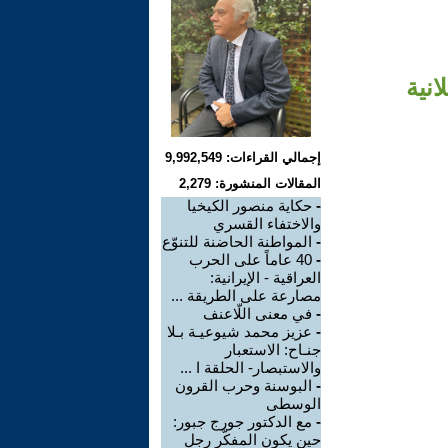
انية
إجمالي القراءات: 9,992,549
المقالات المنشورة: 2,279
-
حكاية منصور الكيخيا
والاختفاء القسري
-
المواطنة الحاضنة للتنوّع
-
40 عاماً على الحرب
العراقية - الإيرانية:
مصارعة على الطريقة ...
-
في معنى اللّاعنف
-
عزيز محمد شيوعيـة بـلا
جنـاح: الاستعبار
والاستبصار- الحلقة ا ...
-
البوسنة وحرب القرون
الوسطى
-
مع الدكتور جورج جبور:
حين يكون المفكّر رجل