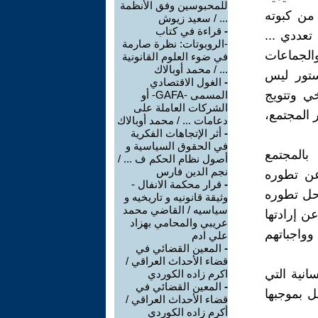
للمحبوسين وفق الأنظمة
 من كبوته
... / سعيد زيوش
-
قراءة في كتاب
تعددي ...
-الروبوتات: نظرة صارمة
والجماعات
في ضوء العلوم القانونية
... / محمد أوبالاك
دستور ليس
-
الغول الاقتصادي
خي وتتويج
المسمى -GAFA- أو
الشركات العاملة على
 المجتمع،
دعامات ... / محمد أوبالاك
-
أثر الإتجاهات الفكرية
في الحقوق السياسية و
 بالمجتمع
أصول نظام الحكم ف ... /
نجم الدين فارس
عن تطوره
-
قرار محكمة الانفال -
حل تطوره
وثيقة قانونيه و تاريخيه و
سياسيه / القاضي محمد
ن إرادتها
عريبي والمحامي بهزاد
وواجباتهم
علي ادم
-
المعين القضائي في
قضاء الأحداث العراقي /
سانية التي
اكرم زاده الكوردي
-
المعين القضائي في
ل بموجبها
قضاء الأحداث العراقي /
أكرم زاده الكوردي