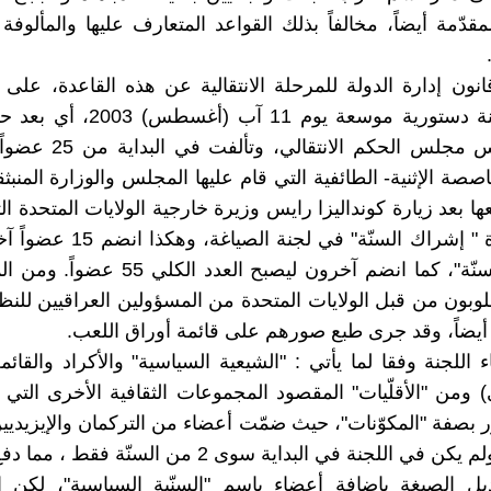
قدّمة أيضاً، مخالفاً بذلك القواعد المتعارف عليها والمألوفة
انون إدارة الدولة للمرحلة الانتقالية عن هذه القاعدة، على
تشكيل لجنة دستورية موسعة يوم 11 آب
على تأسيس مجلس الحكم الانتق
صة الإثنية- الطائفية التي قام عليها المجلس والوزارة المنبثق
ا بعد زيارة كونداليزا رايس وزيرة خارجية الولايات المتحدة ا
إلى ضرورة " إشراك السنّة" في لجنة ا
ممثلين "للسنّة"، كما انضم آخرون ليصبح العدد ا
وبون من قبل الولايات المتحدة من المسؤولين العراقيين للنظ
اللجنة وفقا لما يأتي : "الشيعية السياسية" والأكراد والقائمة
ي) ومن "الأقلّيات" المقصود المجموعات الثقافية الأخرى التي 
 بصفة "المكوّنات"، حيث ضمّت أعضاء من التركمان والإيزيديين
آشوريين. ولم يكن في اللجنة في البداية سوى 2 من السنّة ف
يل الصيغة بإضافة أعضاء باسم "السنّية السياسية"، لكن ا