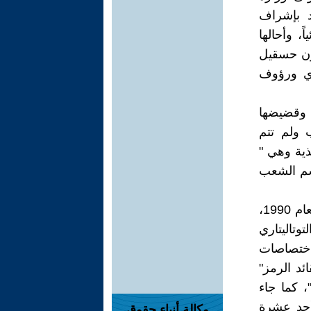
د بإشراف
، وأحالها
سون حسقيل
دي ورؤوف
ا وقضيضها
 ولم تتم
ذية وهي "
سم الشعب
وكان قد صدر مشروع دستور دائم عشية غزو القوات العراقية للكويت العام 1990،
مولي التوتاليتاري
 صلاحيات واختصاصات
ئد الرمز"
، كما جاء
أحد عشرة
وكالة أنباء حقوق