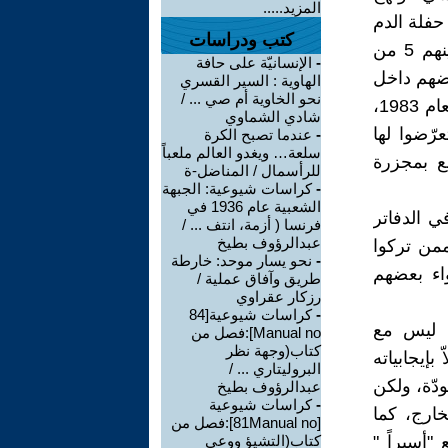
المزيد.....
حفلة الدم
كتب ودراسات
المعروفة باسم " مجزرة قاعة الخلد" العام 1979 حين أعدم 22 بعثياً بينهم 5 من
-
الإنسانيّة على حافة
ً قيادياً، مات بعضهم داخل
الهاوية : السير القسري
نحو الخاوية أم صي ... /
السجن؛ أما المتبقون فقد كان عددهم 17 شخصاً حينما أطلق سراحهم العام 1983،
شادي الشماوي
ّضوا لها
-
عندما تصبح الكرة
سلعة… ويغدو العالم ملعباً
بع بمجزرة
للرأسمال / المناضل-ة
-
كراسات شيوعية: الجبهة
الشعبية عام 1936 في
ي الدفاتر
فرنسا ( أزمة، انتف ... /
عبدالرؤوف بطيخ
من تركوا
-
نحو يسار موحد: خارطة
اء بعضهم
طريق وآفاق عملية /
رزكار عقراوي
-
كراسات شيوعية[84
ه ليس مع
Manual no]:فصل من
كتاب(وجهة نظر
بإيجابياته
البروليتاري ... /
دّة، ولكن
عبدالرؤوف بطيخ
-
كراسات شيوعية
ارج، كما
[81Manual no]:فصل من
"أسيراً "
كتاب(التشيؤ ووعي