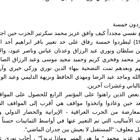
دون خمسة
 نفسي مجدداً كيف وافق عزيز محمد سكرتير الحزب حين اج
رفاق (1989) ليطردوا خمسة رفاق على حد تعبير باقر ابراهيم أحد
 سلطان ونوري عبد الرزاق وعدنان عباس وناصر عبود، والإ
يز محمد وفخري كريم وحميد مجيد موسى وعبد الرزاق الصا
هم وبعدهم تمت التضحية ببهاء الدين نوري وزكي خيري وآرا
لله وماجد عبد الرضا ومهدي الحافظ ونزيهة الدليمي وعبد ال
الباني وعشرات آخرين.
عض الذين راهنوا على المؤتمر الرابع للحصول على المواق
بعد حين وعادوا واتخذوا مواقف هي أقرب إلى المواقف التي
معارضة من الحرب العراقية - الإيرانية والحصار الدولي وا
ت الأساليب التي تم التعبير عنها في أواسط الثمانينات حسناً 
يل معلوف: "المستقبل لا يعيش بين جدران الماضي".
 عزيز محمد " ما هي المنبر وماذا تريد؟" ، أجاب نوري عب