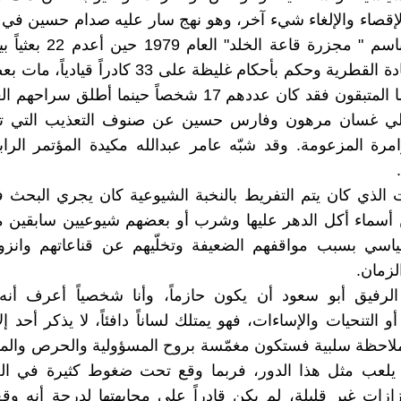
لإقصاء والإلغاء شيء آخر، وهو نهج سار عليه صدام حسين في 
أعضاء القيادة القطرية وحكم بأحكام غليظة على 33 كادرا
ي غسان مرهون وفارس حسين عن صنوف التعذيب التي تعر
مرة المزعومة. وقد شبّه عامر عبدالله مكيدة المؤتمر الرا
الذي كان يتم التفريط بالنخبة الشيوعية كان يجري البحث ف
 أسماء أكل الدهر عليها وشرب أو بعضهم شيوعيين سابقين م
ياسي بسبب مواقفهم الضعيفة وتخلّيهم عن قناعاتهم وانزو
لزمان.
لرفيق أبو سعود أن يكون حازماً، وأنا شخصياً أعرف أن
و التنحيات والإساءات، فهو يمتلك لساناً دافئاً، لا يذكر أحد إلاّ 
لاحظة سلبية فستكون مغمّسة بروح المسؤولية والحرص والمو
يلعب مثل هذا الدور، فربما وقع تحت ضغوط كثيرة في الخ
زازات غير قليلة، لم يكن قادراً على مجابهتها لدرجة أنه وقع 