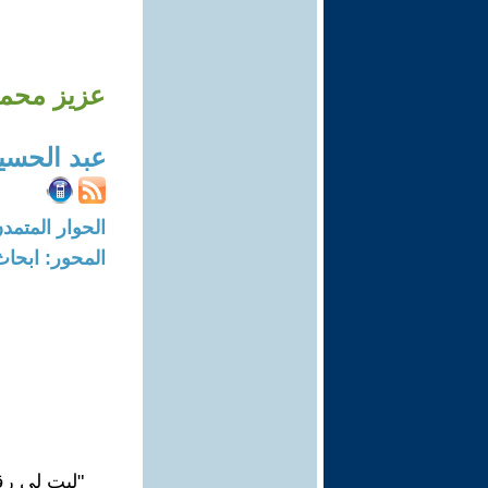
عزيز محمد 
عبد الحسي
الحوار المتمدن-العدد: 6664 - 0
المحور: ابحاث
"ليت لي رقب