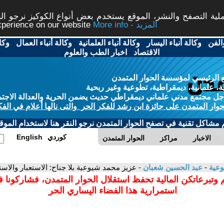
ة التصفح والنشر، الموقع يستخدم بعض أنواع الكوكيز نرجو النق
More info - المزيد
experience on our website
الفن
-
وكالة أنباء اليسار
-
وكالة أنباء العلمانية
-
وكالة أنباء العمال
-
وكا
الاقتصاد
-
اخبار الطب والعلوم
 الرئيسي لمؤسسة الحوار المتمدن
، علمانية، ديمقراطية، تطوعية وغير ربحية
ل مجتمع مدني علماني ديمقراطي حديث يضمن الحرية والعدالة الاجتم
حوار المتمدن على جائزة ابن رشد للفكر الحر والتى نالها أعلام في الفك
م مشاكل تقنية في تصفح الحوار المتمدن نرجو النقر هنا لاستخدام الموقع
كوردي
English
الاخبار
مراكز
الحوار المتمدن
وعية
-
عبد الحسين شعبان
- عزيز محمد شيوعية بلا جناح: الاستعبار والاستب
 وتبرعاتكن المالية تحفظ استقلال الحوار المتمدن، فشاركونا 
استمرارية هذا الفضاء اليساري الحر