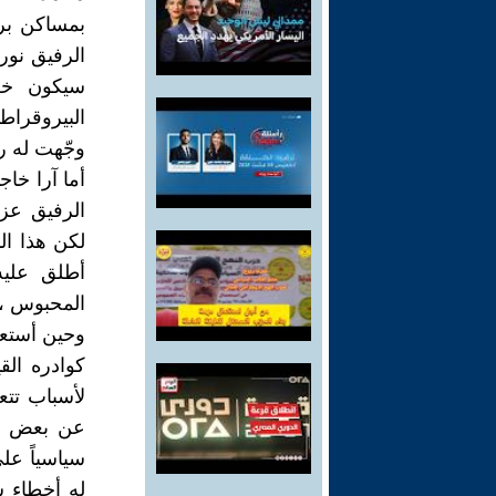
بمساكن برزة
الرفيق نور
سيكون خلا
البيروقراط
وجّهت له ر
أما آرا خاج
الرفيق عزي
لكن هذا ال
أطلق عليه
المحبوس ، بأ
وحين أستعي
كوادره الق
لأسباب تتع
عن بعض ال
سياسياً عل
له أخطاء 