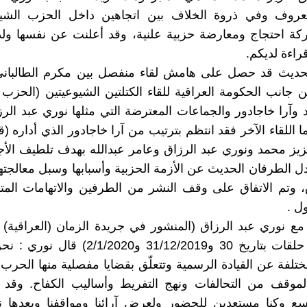
معروف وفي ذروة الخلاف بين اتجاهين داخل الحزب الشيو
كة احتجاج ومعارضة حزبية علنية، وقد أعلنت عن نفسها ولد
راءة لديكم.
لحديث قد حصل على هامش لقاء منفصل بين مكرم الطالبان
 جانب الحكومة العراقية للقاء الكتلتين الشيوعيتين (الحزب 
وآرا خاجادور والجماعات المعترضة التي مثلها نوري عبد الر
ما اللقاء الآخر فقد انتظم بترتيب من آرا خاجادور الذي أداره (ق
ز محمد ونوري عبد الرزاق وعامر عبدالله بهدف تلطيف الأجو
ادل الطرفان الحديث عن الأزمة الحزبية وأسبابها وسبل معالجته
 وتم الاتفاق على وقف النشر من الطرفين والاتهامات المتب
ل .
ع نوري عبد الرزاق (المنشور في جريدة الزمان (العراقية) ب
على ثلاث حلقات بتاريخ 30 و31/12/2019 و1/2020
مختلفة عن القيادة الرسمية وتتعلّق بقضايا مفصلية منها الحرب 
والموقف من التحالفات ونهج التفريط وأساليب الكفاح. وقد 
سع وكنا مستعدين للحضور ولعرض آرائنا ومواقفنا وبعدها ن