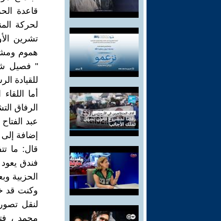
قاعدة الح
هموم ومشاغ
" فصيل شي
للقيادة الر
أما اللقاء
الرفاق الت
عبد الفتاح
إضافة إلى 
قال: ما ت
فندق يعود
الحزبية وبع
وكنت قد خو
لنقل تصورن
محمد ، فت