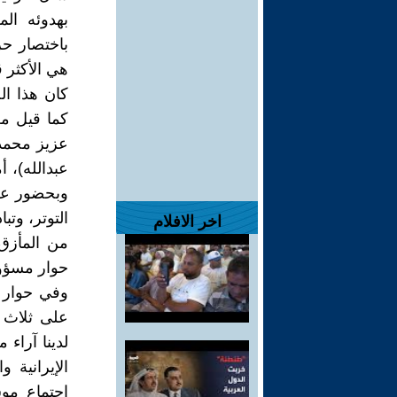
بهدوئه ال
باختصار حر
هي الأكثر ق
كان هذا ا
كما قيل من
عزيز محمد 
عبدالله)، أ
وبحضور عزي
التوتر، وتب
اخر الافلام
من المأزق،
حوار مسؤو
وفي حوار م
لدينا آراء 
الإيرانية 
اجتماع مو