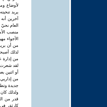
يريد تنحيته
آخرين أنه 
العام نحيّ
منصب الأمي
من أن بريق 
من إدارة ع
لقد شعرت في
أو اثنين بع
من إداريي 
جديدة وتطو
ولذلك كان 
قدر من الض
كارثة، في