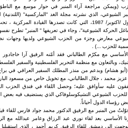
زب (ويمكن مراجعة آراء المنبر في حوار موسع مع الناط
تشرين الأول /اكتوبر/ 1987، التي كانت تصدرها القيادة المركزية 
ل الحركة الشيوعية"، وجاء في تعريفها " المنبر" تطرح نفسها
وعي معارض وجزء من الحزب الشيوعي ولديها وجهات نظ
سمية للحزب ...) .
 الأساسي مع مكرّم الطالباني فقد أمّنه الرفيق آرا خاجادور 
شيك، وبالتعاون مع منظمة التحرير الفلسطينية والسفير الفلس
 (أبو هشام) وبدعم من منذر المطلك السفير العراقي في بر
عزيز محمد ، جلال الطالباني، مع تخويل خاص من مسعود البار
تفقون عليه سأوافق عليه؛ وحصل اللقاء في فندق الحزب الج
 للحزب الشيوعي التشيكوسلوفاكي الذي يستضيف فيه بعض 
ض رؤساء الدول أحياناً.
ّلتُ من المنبر مع الرفيق الدكتور محمد جواد فارس للقاء قي
ا الأساسي بعد لقاء نوري عبد الرزاق وعامر عبدالله مع ال
وجهت إلى دمشق للقاء الرفيق كريم أحمد ، الذي استقبلنا 