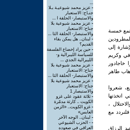
...
-
عزيز محمد شيوعيـة بـلا
جنـاح: الاستعبار
والاستبصار- الحلقة ا ...
-
عزيز محمد شيوعية بلا
جناح: الاستعبار
تمع خمسة
والاستبصار- الحلقة الثا ...
 المطرودين
-
لبنان.. هل يمكن بقاء
القديم؟
شارة إلى
-
حين يراد إخضاع الفلسفة
للسياسة الليبرالية و-
في وكريم
الليبرالية الجدي ...
 خاجادور
-
عزيز محمد شيوعية بلا
جناح: الاستعبار
وهاب طاهر
والاستبصار- الحلقة الثا ...
-
عزيز محمد شيوعية بلا
جناح: الاستعبار
ع، شعروا
والاستبصار 1
 اتخذتها
-
ثلاثة عقود على غزو
الكويت .. كارثة مدمّرة
لاحتلال ،
-
غزو الكويت.. «الزمن
فلنردد مع
العابس»
-
لبنان.. الوجه الآخر
-
- الحزب الشيوعي
العراقي في صعوده
د الرزاق