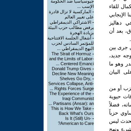
جيوسياسيا ضد الحكومة
كمال للقاء
الإسب ...
-
الماركسية لا تزال قادرة
 الإيجابي
على تغيير العالم
-
الاشتراكي الديمقراطي
ي دهاليز
يرفض مطالب حزب البيئة
ق، بعد أن
بزيادة الهجرة
-
أشغال الجلسة الافتتاحية
للمؤتمر السادس لحزب
ي جرى بين
النهج الديمقراطي ...
The Strait of Hormuz
-
وجه جديد،
and the Limits of Labor-
در وهو ما
Centered Emanci ...
Donald Trump Gives
-
ى البيان
Decline New Meaning
Shelves Go Dry,
-
Services Collapse, Anti-
حزب أو من
Rights Forces Surge ...
The Experience of the
-
قات حيوية
Iraqi Communist
Partisans (Ansar): an ...
ته، فضلاً
This is How We Take
-
وي حزباً
Back What’s Ours
Is It (Still) Un-
-
متحدث ليس
American to Care?
شيء ونهج