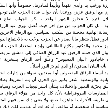
 ورحّب بنا وأبدى تفهماً وتأييداً لمبادرتنا، خصوصاً وأنها است
ي مع الرفيق عزيز، ووعدنا بأن جواب قيادة الحزب على توجهنا
ل فترة لا تتجاوز الشهر الواحد ، لكن الجواب ضاع ف
ية ، بل كان الجواب من نوع آخر حيث فُصل نوري عبد الرزا
سالة إتهامية مخجلة من المكتب السياسي، مع الرفاق الآخرين.
ادور فظلّ ينتظر بياناً يصدر عن الحزب يرحّب به بالاجتماع الذ
ز محمد والدكتور مكرّم الطالباني وإبداء استعداد الحزب لت
بيان الذي حمله الرفيق عبد الرزاق الصافي إلى دمشق لم يص
 خاجادور "البيان المحبوس" وعلّق أحد الرفاق بسخرية عل
نه البيان المدفون أو الذي لم يرَ النور أصلاً..
د أسماء الرفاق المفصولين أو المبعدين، سواء من إدارات ال
يادية والوسطية أشعر بكثير من الحزن أن يتم التفريط بطا
لّق بحرّية التعبير والاختلاف بشأن استراتيجيات الحزب وسياسا
ممارسات البيروقراطية ،لأن كل واحد من هؤلاء الرفاق يسا
ى طريقة الأحزاب الجاهزة الصنع، ولا يعني ذلك بمن فيهم ال
سياسية أو شخصية أو نواقص أو ثغرات أو عيوب، لكن ذلك 