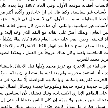
لأوضاع وملابسات أفقدته موقعه الأول، وفي ال
 لأسباب غير سياسية، وكما قال لي آرا خاجادور وأكّده أكثر من 
أحبط المحاولة لسببين ، الأول- كي لا يسجل في تاريخ الحزب
 لأسباب غير سياسية، والثاني- أن هناك من كان يسيل لعابه ل
ن العام ، ولذلك أصرّ على إبقائه مع النقد الذي وجّه إليه؛ و
الأجواء مهيأة لتنحيته، وحين أبقي عليه حتى العام 93
هذا الموقع أصبح خافتاً بعد انهيار الكتلة الاشتراكية والاتحاد 
زيز محمد للحزب.
 لقاءاتي الأخيرة مع عزيز محمد وكلّها قبل الاحتلال باستثناء 
ده ، أنه استنفذ مخزونه ولم يعد لديه ما يستطيع أن يقدّمه، وك
الحزب، فلم يعد بإمكانه أو بإمكانهم المواصلة إلّا مكابرة ف
ّرات جديدة وعلوم جديدة وتنكولوجيا جديدة ووسائل اتصال غي
على الطاقم الإداري الانسحاب، وتلك فضيلة، لأن السياسي 
حالة حين يستمر ولا يهمّه إن كان الناس ضحايا أو حتى إن ا
 سبيل فكرة ما سواءً كانت جيّدة أو رديئة، وتلك واقعية 