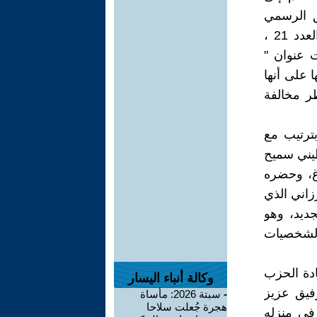
ق الرسمي
لحركة المنبر الشيوعي، الذي نشرته مجلة الغد "الماركسية" (اللندنية) العدد 21 ،
، تحت عنوان "
 على أنها
ر مخالفة
بترتيب مع
طيني سميح
اغ، وحضره
زاني الذي
ديد، وهو
الشخصيات
ادة الحزب
وكالة أنباء اليسار
رفيق عزيز
-
سبتة 2026: مأساة
هجرة جُعلت سلاحا
في منزله