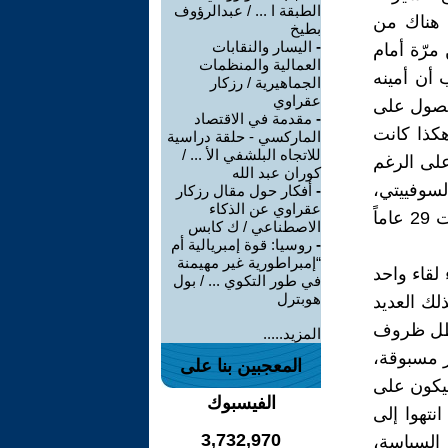
الطبقة ا ... / عبدالرؤوف
عام 1987 وما بعده كان هناك من
بطيخ
-
اليسار والنقابات
مرّة أمام
العمالية والمنظمات
 أن أمينه
الجماهيرية / رزكار
عقراوي
لحصول على
-
مقدمة في الاقتصاد
هكذا كانت
الماركسي - حلقة دراسية
للاتجاه البلشفي الأ ... /
19 كان بقاءً شكلياً على الرغم
كوران عبد الله
السوفييتي،
-
أفكار حول مقال رزكار
عقراوي عن الذكاء
لذلك أصبحت المنافسة باهتة وكان هناك عزوفاً عن العمل ، وهكذا انطوت 29 عاماً
الاصطناعي / ك كابس
-
روسيا: قوة إمبريالية أم
“إمبراطورية غير مهيمنة
لقاء واحد
في طور التكوي ... / بول
هوبترل
ذلك العديد
ي ظل ظروف
المزيد.....
ر مسبوقة،
المعجبين بنا على
سيكون على
الفيسبوك
نتهوا إلى
3,732,970
السياسة،