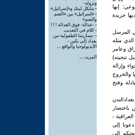
ونزوله-
عي: إنها
-
مايكل لينك و«إسرائيل»
-
«إسرائيل» بين «الضم
يها جريدة
والضم»
-
-عدالة- فوق العدالة ! ! !
-
كلام في التعذيب
ي المرسل
-
-يساريتنا الطفولية-من
الذي مثله
بغداد إلى بكين -
الآيديولوجيا والواقع ...
زاق وعامر
بل تنحيته)
المزيد.....
اء وإزالة
ا والخروج
ادلة وفتح
غداد/لندن
2/) قال نوري : نحن باختصار
العراقية -
دعونا إلى
حتكم إلى