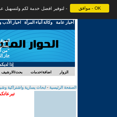
موافق - OK
لتوفير افضل خدمة لكم ولتسهيل عملي
أخبار عامة
-
وكالة أنباء المرأة
-
اخبار الأدب و
الموقع
يسارية
"من أج
حاز ال
إذا لديك
الزوار
اضافة/خدمات
بحث/الارشيف
الصفحة الرئيسية
-
ابحاث يسارية واشتراكية وشي
تبرعاتكم