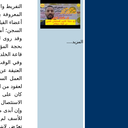
التفريط وا
وقد روى ل
المزيد.....
بحجة المؤا
قاعة الخلد.
وفي الوقت 
العتيقة عن
العمل الس
لعقود من ا
كان على ا
الاستئصال أ
وإن أبدى م
للأسف لم 
تعرّض لإبت