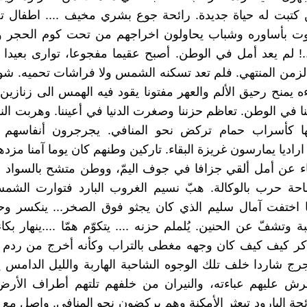
ن كتبت له حياة جديدة. رائحة جوع بشري مخيف .... اطفال ت
الموت بأساوره وشباب يحاولون اخراجهم من تحت كوم الحجر 
...! لم يعد أمل في الوطن. أصبح عقيما مفجوعا، توارى بعيدا ب
زمن المنتهي. فلم تعد تسكنه الشمس ولا فراشات تحميه. شو
ه يمنح رحيق الألم والعهر مفتونا يقود فيه الهمس الى زنازين ا
نا في الوطن. تعاظم حزننا وصغرت الدنيا في أعيننا. وهربت الن
 كأسراب حمام تركض نحو المنافي. يجرجرون أنفاسهم ا
اراديا يمارسون غريزة البقاء. تاركين وطنهم كان يوما آمنا مزد
اء عن أمل ألقي جزافا في جوف اليمّ، ووطن متشح بالسواد 
حة حرب بالوكالة. هبّ نسيم الغروب البارد فتوارت الشم
 اختفت آمال سليم الذي كان يجثو فوق الصخر... ينكسر وحي
 وتشفّ عن الحنين. يُلملم حزنه .... يتكوّم همّا ....ينهار بك
ذكر كيف كيف كان وجهه مغطى بالتراب وكأنه أخرج من ردم 
جرج شاردا خلف تلك الوجوه الشاحبة الهاربة والليل الدامس
ترش عليهم عباءته، والنيران من خلفهم تلتهم أطراف الأ
ئحة البارود تبعثر الأمكنة وهم يركضون نحو المنافي. واصل مع 