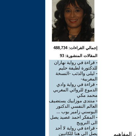
إجمالي القراءات: 488,734
المقالات المنشورة: 93
-
قراءة في رواية نهاران
للدكتورة لطيفة حليم
-
ليلى والذئب -النسخة
المغربية-
-
قراءة في رواية وادي
الدموع للروائي المغربي
محمد مكي
-
منتدى موزاييك يستضيف
العالم النفسي الدكتور
البوسني زامير بوب ...
-
المفكر احمد عصيد يصل
الى النرويج
-
قراءة في رواية لا أحد
يصل الى هنا للكاتبين
 المفاهيم