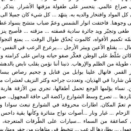
 صراع عالمي. يتحسر على طفولة مزقتها الأشرار. يتذكر رغ
ل المواد وافتخار والديه به. يتنهّد ... كل شيء كان جميلا الى
لى وجوهنا. فاختفت انوار الشمس وعمّ ضباب متشح بسواد غط
طغى وتجبّر ويد جائرة سادية قصفته ... مزقته ... فأصبح ين
ه تكميم الأفواه، كالموت يُحدّق طوال الوقت ... يمنع التجوال
فال ... يقتلع الأعين ويبثر الأرجل ....يرعرع الرعب في النفس
كائن سُلّط على الوطن فعكّر صفو حياته وداس على كرامته 
 طويلة من الظلم والإرهاب. ذنبنا أننا نؤمن بقلب نابض بال
ر القمر. فانهال علينا بوابل من قنابل و جحيم رصاص ببسال
ن شاردا في الهذيان، وتعددت جراحه وكثر النزيف لعشرات م
. نساء يؤلمها الوجع تحمل أطفالها، تجري بين الأزقة هاربة 
ردها ... تصرخ وسط الشوارع راكضة الى حافة المجهول.. صو
م تعمّ المكان. اطارات محروقة في الشوارع تبعث سوادا ور
حام ... غبار ونار ...أصوات نواح متناثرة وكأنها بقية داحس وا
ل كصاعقة من السماء ...سيارات على الطّرقات المتعرجة، ه
هول ... يطاردها الرعب ... تتخبط في متاهات من حفر ومتاري