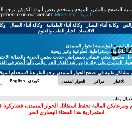
ة التصفح والنشر، الموقع يستخدم بعض أنواع الكوكيز نرجو النق
More info - المزيد
experience on our website
الفن
-
وكالة أنباء اليسار
-
وكالة أنباء العلمانية
-
وكالة أنباء العمال
-
وكا
الاقتصاد
-
اخبار الطب والعلوم
 الرئيسي لمؤسسة الحوار المتمدن
، علمانية، ديمقراطية، تطوعية وغير ربحية
ل مجتمع مدني علماني ديمقراطي حديث يضمن الحرية والعدالة الاجتم
حوار المتمدن على جائزة ابن رشد للفكر الحر والتى نالها أعلام في الفك
م مشاكل تقنية في تصفح الحوار المتمدن نرجو النقر هنا لاستخدام الموقع
كوردي
English
الاخبار
مراكز
الحوار المتمدن
غتيال وطن
 وتبرعاتكن المالية تحفظ استقلال الحوار المتمدن، فشاركونا 
استمرارية هذا الفضاء اليساري الحر