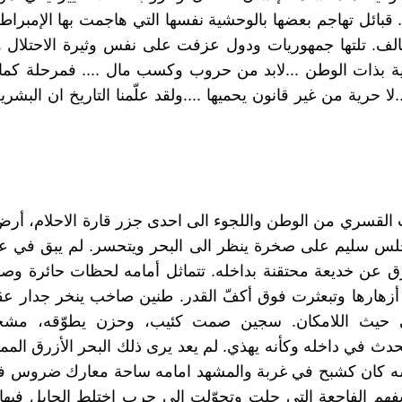
.. قبائل تهاجم بعضها بالوحشية نفسها التي هاجمت بها الإمبرا
لف. تلتها جمهوريات ودول عزفت على نفس وثيرة الاحتلال وا
 بذات الوطن ...لابد من حروب وكسب مال .... فمرحلة كمال
لا حرية من غير قانون يحميها ....ولقد علّمنا التاريخ ان البشري
 القسري من الوطن واللجوء الى احدى جزر قارة الاحلام، أرض 
جلس سليم على صخرة ينظر الى البحر ويتحسر. لم يبق في 
 عن خديعة محتقنة بداخله. تتماثل أمامه لحظات حائرة وصو
أزهارها وتبعثرت فوق أكفّ القدر. طنين صاخب ينخر جدار ع
 حيث اللامكان. سجين صمت كئيب، وحزن يطوّقه، مشحو
حدث في داخله وكأنه يهذي. لم يعد يرى ذلك البحر الأزرق الممت
 كان كشبح في غربة والمشهد امامه ساحة معارك ضروس ف
فهم الفاجعة التي حلت وتحوّلت الى حرب اختلط الحابل فيها ب