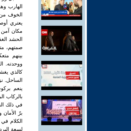
الهارب وهو 
الخوف من 
يعتري أوصا
مكان آمن 
الحشد الغ
صمتهم، مت
بينهم متع
ووحدته. ا
كالذي يغش
الساحل. نز
ينعم بركو
بالركاب ال
في ذلك ال
برّ الأمان
الكلام في 
لسعة البرد