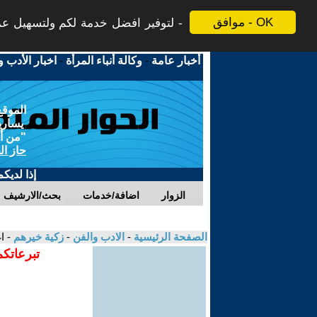
موافق - OK
لتوفير افضل خدمة لكم ولتسهيل عملي
أخبار عامة
-
وكالة أنباء المرأة
-
اخبار الأدب و
الموقع
يسارية
"من أج
حاز ال
إذا لديك
الزوار
اضافة/خدمات
بحث/الارشيف
الصفحة الرئيسية
-
الادب والفن
-
زكية خيرهم
- ا
تبرعاتكم