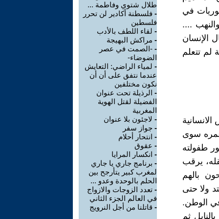
طلال شتوي وفاطمة ...
طوريات في
-
فلسطنة أكادير لن تحرر
فلسطين
لنهب ....
-
لقاء اللطف بالأدب
 الإنسان
-
مراكش البهيجة
-
-الصمت في عصر
ة لم تتعلم
الضوضاء-
-
لمياء الراضي: التعايش
عندما نتفق على أن أن
نكون مختلفين
-
الرذيلة تحت عنوان
الفضيلة لقتل الهوية
المغربية
-
لاجئون بلا عنوان
الانسانية
-
جواز سفر
عمره سوى
-
انتحار أحلام
-
عقوق
ر طفولته
-
انكسار المرايا
قله، يرقب
-
برنامج جاري يا جاري
لمغرب كبير يتأرجح بين
ن بالهم
الحلم بالوحدة وعدو ...
د ولا حتى
-
تعدد الزوجات والازواج
في العالم الجزء الثاني
ي الوطن.
-
قاتلنا من أجل النرويج
النابل ثم