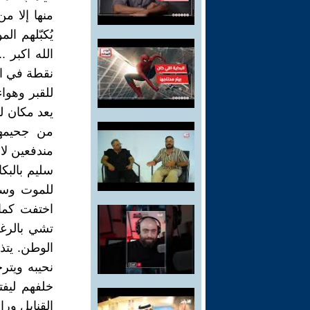
منها إلا م
يُكبّلهم 
الله اكبر 
نقطة في ال
للقبر وهواء
يعد مكان ل
من جحيمها
مندفعين لا 
سليم بالبك
للموت وسا
اختفت كما
تشي بالرغبة
الوطن. يت
نحيبه ويتر
خلفهم ليف
القنابل ورا