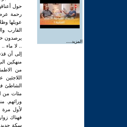
حول أعناقهم
رحمة عرض ا
عويلها وظل
القارب وال
يرصدون خرا
المزيد.....
.. لا ماء 
إلى أن قذف
منهكين ال
من الاطمئ
اللاجئين 
الشاطئ فر
مئات من ال
ورائهم. م
لأول مرة 
فهناك زوار
سكة حديدي