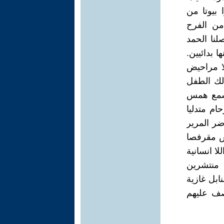
بيوتا من
من الفرح
لنا الحمد
 بدائيين.
لا مراحيض
لك الطفل
يسمع همس
ام متدليا
ضر المرير
لس مقرفصا
ا انسانية
 منتشرين
ابل غازية
قصف عليهم