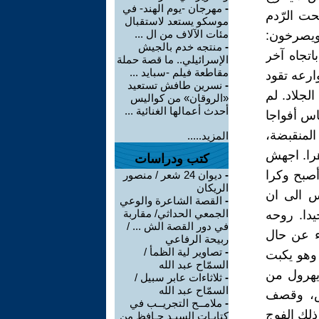
-
مهرجان -يوم الهند- في
حت الرّدم
موسكو يستعد لاستقبال
مئات الآلاف من ال ...
ويصرخون:
-
منتجه خدم بالجيش
اتجاه آخر
الإسرائيلي.. ما قصة حملة
مقاطعة فيلم -سبايد ...
ارعه تقود
-
نسرين طافش تستعيد
لجلاد. لم
«الروقان» من كواليس
أحدث أعمالها الغنائية ...
اس أفواجا
لمنقبضة،
المزيد.....
هرا. اجهش
كتب ودراسات
أصبح وكرا
-
ديوان 24 شعر / منصور
الريكان
س الى ان
-
القصة الشاعرة والوعي
الجمعي الحداثي/ مقاربة
دا. روحه
في دور القصة الش ... /
اء عن حال
ربيحة الرفاعي
-
تصاوير لية الظمأ /
وهو يكبت
السمّاح عبد الله
 يهرول من
-
ثلاثاءات عابر سبيل /
السمّاح عبد الله
رض، وقصف
-
ملامــح التجريــب في
ذلك الفوج
كتابـات السيـد حـافظ من