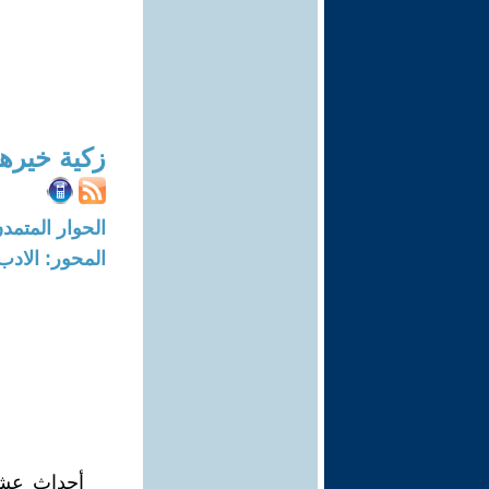
زكية خيره
الحوار المتمدن-العدد: 6590 - 20
المحور: الادب
أحداث عشوا