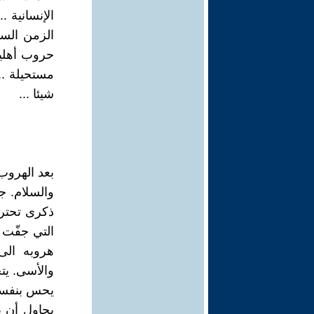
الإنسانية .
الزمن السا
حروب أهلية
مستحيلة ...
شيئا ...
بعد الهروب
والسلام. 
ذكرى تحترق
التي جفّت 
هروبه الى
والأسى. يت
يحس بنفسه
يحاول أن ي