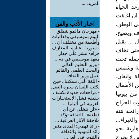
المزيد.....
د الحياة
 ان اغلقت
اخبار الأدب والفن
ى الوطن.
-
مهرجان مالمو ينطلق
زف ويصيح.
اليوم بموسيقى وفعاليات
 ... يقتل
وأطعمة من مختلف أن ...
-
سوريا...عبارة -المعازف
 حتى تخاف
حرام- تنشر على جدار
وجعله تحت
معهد موسيقي في دم ...
-
وزير التعليم العالي
دهشة وشمس
والبحث العلمي والقائم
بعمل وزير الثقافة ...
ة واتقان.
-
اللغة التي تسكننا.. حين
ن الأطفال
يكتب اللسان سيرة العقل
-
مراجعات جديدة تكشف
من بيوتها
حقيقة فشل الاستخبارات
ت الجراح
الغربية في ألبانيا ...
-
«لن نتخلى عن أي
ائحة نتنة
قطعة».. الثقافة تؤكد
لغبراء...
ملاحقة الآثار العراقية ...
-
رائد فهمي: المدى منبر
اربة نحو
رائد للمهنية والثقافة
س لا يخرج
والتنوير في العر ...