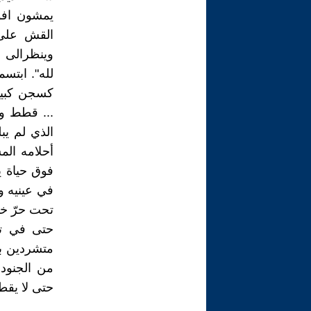
يمشون افو
القش على 
وينظرالى س
لله". ابتس
كسجن كبير 
... قطط و
الذي لم ي
أحلامه الم
فوق حياة ي
في عينيه و
تحت حرّ خيم
حتى في تل
متشردين بي
من الجنود 
حتى لا يقطع