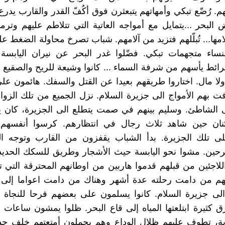
. رُضّع تبكي وأمهاتهم يتبعثرن فوق أكُفّ القدر والقارب يدرع
لبحر ...يتمايل مع أمواجه العاتية التي تتلاطم عليهم وتر
امها... تُبلّلهم فتزيد من آلامهم. شباب تصرخ محاولة الضغط 
نساء متجهمات تبكي. فضّلوا غدر البحر عن نيران اليابسة .
ئط يأسهم من شرفة السماء ... كانوا وشيعة للريح والصقيع ..
.. ولا مال. اختاروا طريقهم بعيدا عن القتل والسفك. هائمون ع
ت بهم الأمواج الى جزيرة السلام. نزل الجميع من تلك الزوا
ى الشاطئ. وسليم بينهم في صمت يتطلع الى الجزيرة، كان ي
نان حين شاهد ثلاث رجال في انتظارهم. كرسوا أنفسهم
على تلك الجزيرة. بدأ الشباب يقفزون من القارب وتوجه ال
حين. مشوا نحو اليابسة حيث الأشجار وطريق للسكك الحديدي
لاجئين من قبلهم قدموا هاربين من اوطانهم المحترقة التي 
نهم من دامت رحلته عدة أشهر وهناك من دامت اعواما إلى 
الى جزيرة السلام. كانوا يسلمون على بعضهم فرحا للنجاة 
ق كثيرة ابتلعتها المياه إلى قاع البحر. ظلوا يمشون ساعا
ة، تطوف عليهم ظلال الوداع وهم يحملون أمتعتهم خلف حدود