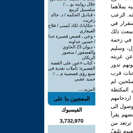
خلال روايته يو ... /
ه يملأهما
سلسبيل كريبع
ه. الرعب
-
قناديل الحكمة / د. خالد
زغريت
تقرار في
-
حكاياتْ تَكاد تُنسى / فلاح
العيفاري
جمعت ذلك
-
وعي ـ قصص قصيرة جدا
 في زحمة
/ حسين جداونه
-
ديوان 23 الحاوي
ل، وسليم
والعصفور / منصور
عن غربته
الريكان
-
كتاب «عين على القصة
نهم تدور
القصيرة: تأملات نقدية في
حنات قرب
تسع رؤى قصصية م ... /
حميد عقبي
سلحين. لم
 المكتظة
المزيد.....
 ازدحامهم
المعجبين بنا على
وصول الى
الفيسبوك
عضهم يقرأ
3,732,970
 ترتعد من
يوم تلتفّ