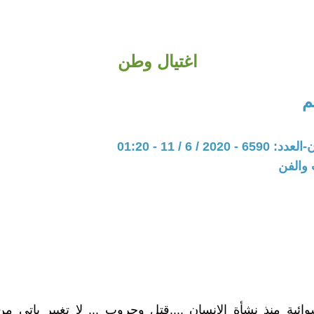
اغتيال وطن
م
20 / 6 / 11 - 01:20
 والفن
ئية منذ نشأة الإنسان ....قتل وحروب ... لا تغيير ياتي من