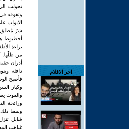
تحولت الى
وتفوقه في ك
الابواب ع
شرّ مُطلق 
أخطبوط همّ
براءة الأط
من ظلّها. 
أدران حقبة
دافئة وبنو
اخر الافلام
فأصبح الوط
وكبار السن
والموت يطا
ورائحة الد
وسط ذلك الز
قنابل تنز
غياهب المج