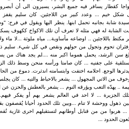
اجا كقطار يسافر فيه جميع البشر، يسيرون الى أن أبصروا 
شكل خيم ... وعدد كبير من اللاجئين. كان سليم يقفز 
يدة شابة بجانبه تحمل ابنها. ينظر اليها ويقول في فرح: "وص
مت الشابة له فهي مثله لا تعرف أن تلك الاكواخ ككهوف يسكنها
مكتظ باللاجئين .. اوضاعه مأساوية... مياه ملوثة ...لا ماء و
فئران تحوم وتجول من حولهم ونقص في كل شيء. سليم ذ
بلغ سن الرشد، يحمل هموما اكبر منه ....لم يجد هناك من 
ستلقية على جفنيه ... كان صامتا ورأسه منحن وسط ذلك الزح
دثرها الوجع. احلامه اختفت وابتسامته اندثرت. دموع من الحا
خوف من الاتي المجهول ... يشعر بالاحباط والتيه ... كان يج
ة .. يهدّه التعب ويؤرقه النوم ... يشعر بالعطش والحزن عن الل
ك الجزيرة ... لا احد في العالم يشعر بهم أو يفكر فيهم.
ن ذهول ووحشة لا تنام ...وبين تلك الحدود أحيانا يُقصفون بقن
... هربوا من من قنابل أوطانهم لتستقبلهم اخرى غازية تُ
ون الحدود ...