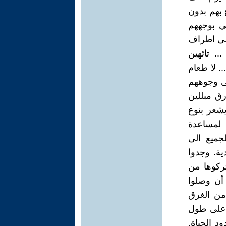
 بهم بدون
مي بوجههم
على اطراف
.. تائهين
. لا طعام
لى وجوههم
رق مبللين
شعر بنوع
 لمساعدة
جميع الى
ة. وجدوا
تركوها من
أن وصلوا
من الغرق
ت على طول
 الحياة.