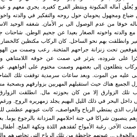
يُعلّق آماله المكبوتة وينتظر الفرج كغيره. يجري معهم و عيني
ضياع ومجهول يحومان حول روحه والتفكير في والدته واخوت
له خوفا من عدم الوصول الى بر الأمان. شغفه الوحيد الاس
مع والدته واخوته الصغار بعيدا عن جحيم الوطن. شاحنات 
فير وانطلقت بهم نحو الساحل. كان الركاب مكتظين كالخضار
قوقعين تحت زنزانة جراحهم المثخنة. رعب وصمت من الهو
كزا على شروده، يثرثر في صمت عن خوفه اللامتناهي و
لركاب يتطلعون إلى بعضهم وصمت مختوم على أفواههم. عيو
ى عليه من الموت. وبعد ساعات سرمدية توقفت تلك الشا
ل الجميع هناك حيث استقبلهم المهربين بزوارقهم وبصحبة م
ب تلك الزوارق إلا من كان بحوزته مال. انطلقت الزوارق
ى داخل البحر في ذلك الليل البهيم يجلد زمهريره الروح. ورغم
قارب الذي يمتطي الرياح والعواصف، كانت عيونهم عطشى لل
 وهم ينصبون شراكا في جنة احلامهم المزدانة بالرجوع يوما. ب
صمت الآخر. رغبة الأمواج تُفقدهم اللذة ونكهة الملح. أطفال
 والخوف ... عيونهم جاحظة من تلك الرياح التي تحاصرهم والغ