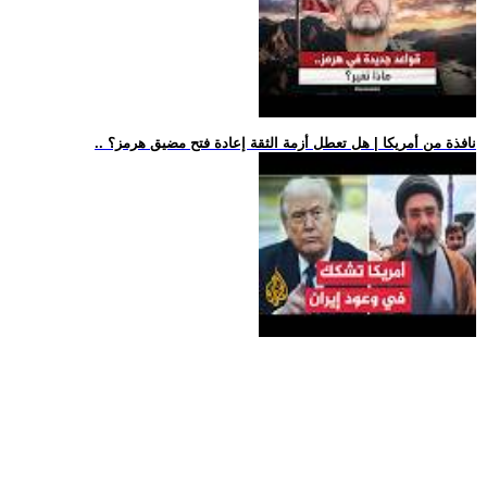
.. نافذة من أمريكا | هل تعطل أزمة الثقة إعادة فتح مضيق هرمز؟