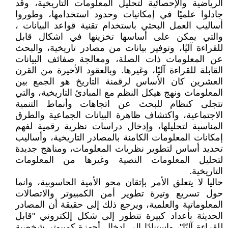
الرياضية والإحصائية لتحليل المعلومات التاريخية، وقد
جادلوا علميًا في إمكانيات وحدود استخدامها، وطوروا
أساليب العمل البحثي باستخدام تقنية قواعد البيانات ،
والتي يمكن على أساسها تخزينها في اشكال قابل
للقراءة آليًا، وتوفير بيانات من مصادر تاريخية، والبحث
عن المعلومات ذات الصلة، ومعالجة صفائف البيانات
القابلة للقراءة آليًا، وغيرها. وبالعقود الأخيرة من القرن
العشرين كان الأساس لرقمنة التاريخ هو الجمع بين
المعلومات ونهج هيكل النظم مع المبادئ التاريخية، والتي
تتجلى كنظام للبحث عن اتجاهات وأنماط التنمية
الاجتماعية، واكتشاف ظاهرة البيانات الجماعية والطرق
المناسبة لتحليلها، وإدخال دراسات نظرية رقمية لفهم
إمكانات المعلومات الكامنة بالمصادر التاريخية، وأساليب
تحديد أساس لتطوير نظريات المعلومات، ومناهج جديدة
لتحليل المعلومات النصية وغيرها من المعلومات
التاريخية.
حاليا لا يتعلق الأمر بإتقان محو الأمية الحاسوبية، وانما
حول تسريع وتيرة تطوير أمن الكمبيوتر والاتصالات
المعلوماتية والعلمية، ويرجع ذلك إلى حقيقة أن المصادر
الحديثة بأعداد كبيرة تتطور إلى شكل إلكتروني "قابل
للقراءة آليًا"، واستنادًا إلى إدخال أجهزة كمبيوتر شخصية