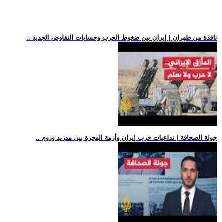
.. نافذة من طهران | إيران بين ضغوط الحرب وحسابات التفاوض الجديد
.. جولة الصحافة | تداعيات حرب إيران وأزمة الهجرة بين مدريد وروم