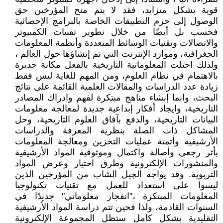
قوية بشكل متزايد، فقد لا يتم منح المؤرخين حق
الوصول إلى حزم التطبيقات الخاصة بالبرامج الإحصائية
فحسب بل أيضًا من خلال تطوير تقنيات الكمبيوتر
والاتصالات وتقنيات الوسائط المتعددة وأنظمة المعلومات
الجغرافية، وموارد الإنترنت التي تم إنشاؤها حول العالم ،
ولذلك احتلت المعلوماتية التاريخية بالفعل مكانة جديرة
بالاهتمام في نظام العلوم، ومن المهم للغاية ليس فقط
زيادة عدد الدراسات والمقالات العلمية القائمة على نتائج
البحث، وانما إنشاء مناهج مبتكرة لفهم وادراك المصادر
التاريخية، وايجاد أفكار إبداعية جديدة لمعالجة معلومات
البيانات التاريخية، والدفع بآفاق العلوم التاريخية، وحل
المشاكل ذات الصلة بنظرية المعرفة والدراسات
الأرشيفية وأتمتة عمليات التخزين ومعالجة المعلومات
بأثر رجعي وأصالة واكتمال وموثوقية المواد الأرشيفية
والمنشورات الإلكترونية وطرق اختيار وعرض المواد
التربوية. وقد يواجه الجيل الشاب من المؤرخين الذين
ليسوا على استعداد للعمل مع تقنيات تكنولوجيا
المعلومات المبتكرة ،"انفجار معلوماتي" جديدًا في
السنوات القادمة، ولذا فحين تتم دراسة المواد الأرشيفية
التقليدية بشكل كامل ستظل المجموعة الإلكترونية