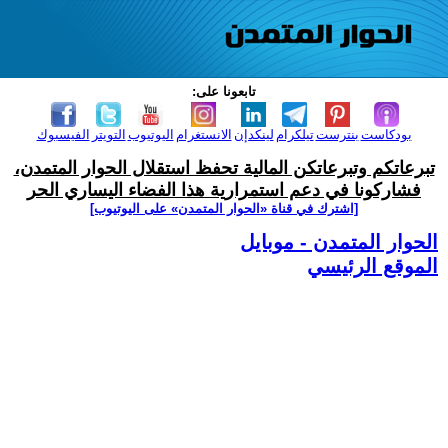
تابعونا على:
بودكاست
بنترست
تيلكرام
لينكدإن
الانستغرام
اليوتيوب
التويتر
الفيسبوك
تبرعاتكم وتبرعاتكن المالية تحفظ استقلال الحوار المتمدن،
فشاركونا في دعم استمرارية هذا الفضاء اليساري الحر
[اشترك في قناة ‫«الحوار المتمدن» على اليوتيوب]
الحوار المتمدن - موبايل
الموقع الرئيسي