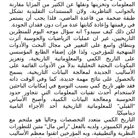
المعلومات وتخزينها ونقلها عن الكثير من المزايا مقارنة
بالجوانب التناظرية، ولان المستندات التقليدية تشكل
طبقة ضخمة من قاعدة الماضي، فلذا يجب أن يستمر
في رقمنتها وإعادة كتابتها عدة مرات دون فقدان الجودة.
لكن ذلك كيف سيبدو؟ انه سؤال موجه اليوم للمنظرين
التاريخيين، غير ان عمليات الرياضيات والحوسبة أثرت
وبنطاق واسع على التغيير في مجال البحث والأدوات
المنهجية للمؤرخين، ولذا فإن إضفاء الطابع المؤسسي
على التاريخ الكمي والمعلوماتية التاريخية، وتعزيز
المكونات البحثية التحليلية بدلاً من الأدوات القائمة على
الأساليب الجديدة لمعالجة البيانات التاريخية، يسمح
بالحصول على نتائج مهمة جديدة، كما وفي الوقت ذاته
فقد ظهر تاريخ كمي بسبب التوسع في إمكانيات الباحثين
لاستخدام أحدث تقنيات المعلومات التي تتجاوز حدود
الحوسبة ومعالجة البيانات الكمية، وأصبح الأساس
"القبلي" للمعلوماتية التاريخية أحد الأجزاء النامية
ديناميكيًا.
التاريخ الكمي متعدد التخصصات وحاليا هو ملتحم مع
علوم الكمبيوتر، ولديه بالفعل "رأس مال" متين للتطورات
النظرية والتطبيقية، وبه المؤرخين اتقنوا معظم الأساليب