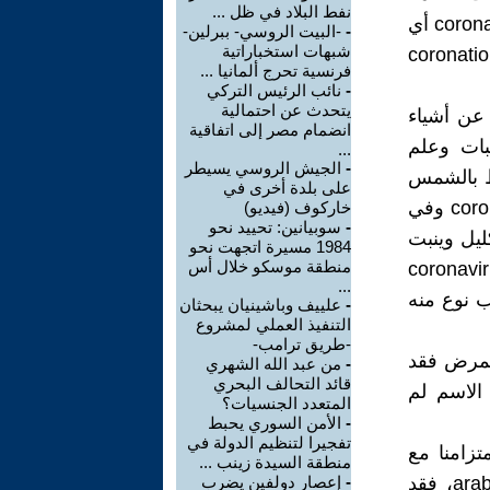
نفط البلاد في ظل ...
اللغات الأوربية وجاءت منها كلمة crown الإنجليزية. وينسب إليها فيقال coronary أي
-
-البيت الروسي- ببرلين-
شبهات استخباراتية
 كان يشبه في صورته وشكله التاج. ومنها الاسم أو المصدر coronation
فرنسية تحرج ألمانيا ...
-
نائب الرئيس التركي
يتحدث عن احتمالية
 عن أشياء
انضمام مصر إلى اتفاقية
بات وعلم
...
-
الجيش الروسي يسيطر
لتي تحيط بالشمس
على بلدة أخرى في
والقمر وبقية الأفلاك. وفي علم التشريح هناك الشريان التاجي coronal artery وفي
خاركوف (فيديو)
-
سوبيانين: تحييد نحو
ليل وينبت
1984 مسيرة اتجهت نحو
منطقة موسكو خلال أس
ي علم الأمراض هناك فصيلة من الفيروسات تسمى coronavirus
...
ب نوع منه
-
علييف وباشينيان يبحثان
التنفيذ العملي لمشروع
-طريق ترامب-
ر هذا المرض فقد
-
من عبد الله الشهري
قائد التحالف البحري
غة الإنجليزية لسنة 1999 غير أن الاسم لم
المتعدد الجنسيات؟
-
الأمن السوري يحبط
تفجيرا لتنظيم الدولة في
تزامنا مع
منطقة السيدة زينب ...
الأحداث من غير تدبر ومراعاة لقواعد تعريب الكلمات الأجنبية arabization، فقد
-
إعصار دولفين يضرب