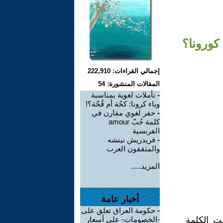
إجمالي القراءات: 222,910
المقالات المنشورة: 54
-
تأملات لغوية بمناسبة
وباء كرونا: كحّة أم قُحّة؟!
-
حفر لغوي مقارن في
كلمة حُبّ amour
الفرنسية
-
فريدريش نيتشه
والمثقفون العرب
المزيد.....
أخبار عامة
-
حكومة العراق تعلق على
دخلت الكلمة
-الخصومات- على أسعار