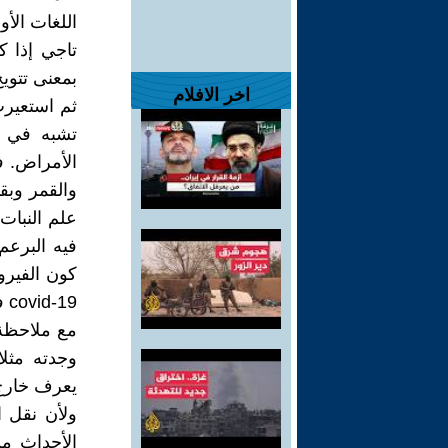
بمعنى تتويج
اخر الافلام
ثم استعيرت
تشبه في ش
علم النبات
كون الفيرو
covid-19 في الجائحة التي تجتاح العالم هذه الأيام.
يعرف خارج د
ولأن نقل ا