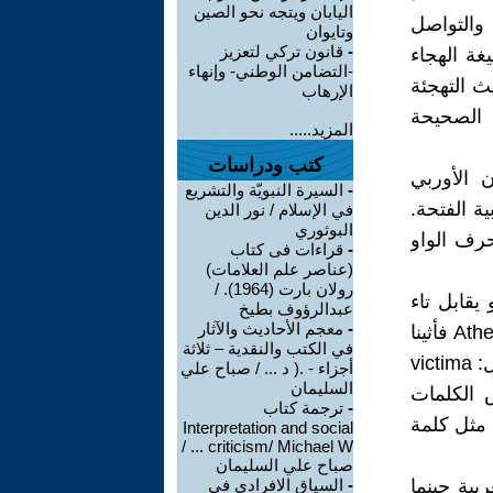
اليابان ويتجه نحو الصين
لاعلام والتواصل
وتايوان
-
قانون تركي لتعزيز
غة الهجاء
-التضامن الوطني- وإنهاء
ث التهجئة
الإرهاب
ة الصحيحة
المزيد.....
كتب ودراسات
 في اللسان الأوربي
-
السيرة النبويّة والتشريع
ة الفتحة.
في الإسلام / نور الدين
البوثوري
 من غير حرف الواو
-
قراءات فى كتاب
(عناصر علم العلامات)
رولان بارت (1964). /
و يقابل تاء
عبدالرؤوف بطيخ
-
معجم الأحاديث والآثار
التأنيث في العربية. ومن الأمثلة على ذلك في الإغريقية الاسم المؤنث Athena فأثينا
في الكتب والنقدية – ثلاثة
هي إلهة goddess الحرب والحكمة عند قدماء الإغريق. وكذلك كلمات مثل: victima
أجزاء - .( د ... / صباح علي
السليمان
أن بعض الكلمات
-
ترجمة كتاب
 مثل كلمة
Interpretation and social
criticism/ Michael W ... /
صباح علي السليمان
لعربية حينما
-
السياق الافرادي في