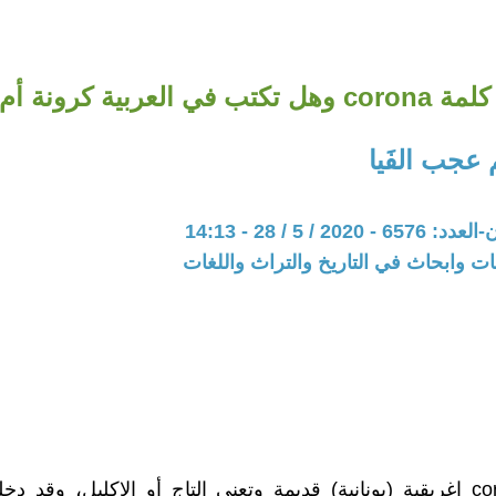
عربية كرونة أم كورونا؟
 عجب الفَيا
20 / 5 / 28 - 14:13
ت وابحاث في التاريخ والتراث واللغات
كلمة corona إغريقية (يونانية) قديمة وتعني التاج أو الإكليل، وقد 