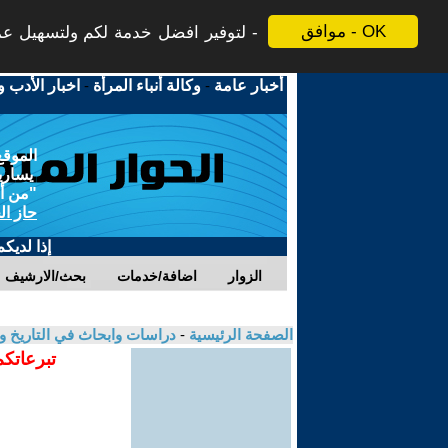
موافق - OK
لتوفير افضل خدمة لكم ولتسهيل عملي
أخبار عامة
-
وكالة أنباء المرأة
-
اخبار الأدب و
الموقع
يسارية
"من أج
حاز ال
إذا لديك
الزوار
اضافة/خدمات
بحث/الارشيف
الصفحة الرئيسية
-
دراسات وابحاث في التاريخ و
تبرعاتكم