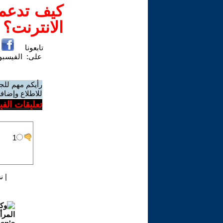
كيف تدعم-
الانترنت؟
تابعونا
على:
الفيسب
رأيكم مهم للج
للاطلاع وإضافة
تعليقات الف
|
ن