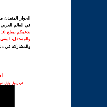
الحوار المتمدن م
في العالم العربي
ب
والمستقل، ليبقى ص
والمشاركة في دع
ا‫
في رحيل جليل شهبا