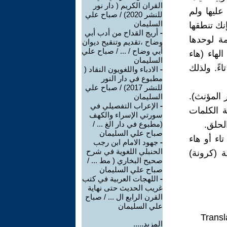
القران الكريم ( دار نور
عليها ولم
للنشر 2020) / صباح علي
السليمان
إنك تنطقها
-
أريج القداح من أدب أبي
ة لوحدها
وضاح ،تقديم وتنقيح ديوان
أبي وضاح / ... / صباح علي
لهاء (هاء
السليمان
ءً. ولذلك
-
الادباء واللغويون النقاد (
مطبوع في دار النور
للنشر 2017) / صباح علي
ر المؤنث).
السليمان
-
الإعراب التفصيلي في
وت هذه الهاء والحرف a في نهاية الكلمات
سورتي الإسراء والكهف
لحلق.
(مطبوع في دار الغ ... /
صباح علي السليمان
كلمة corona في العربية تاء أو هاء
-
جهود الامام ابن رجب
الحنبلي اللغوية في شرح
ة (كرونة)
صحيح البخاري ( مط ... /
صباح علي السليمان
-
اللهجات العربية في كتب
غريب الحديث حتى نهاية
القرن الرابع ال ... / صباح
علي السليمان
Transl
المزيد.....