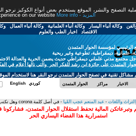
ة التصفح والنشر، الموقع يستخدم بعض أنواع الكوكيز نرجو النق
More info - المزيد
experience on our website
الفن
-
وكالة أنباء اليسار
-
وكالة أنباء العلمانية
-
وكالة أنباء العمال
-
وكا
الاقتصاد
-
اخبار الطب والعلوم
 الرئيسي لمؤسسة الحوار المتمدن
، علمانية، ديمقراطية، تطوعية وغير ربحية
ل مجتمع مدني علماني ديمقراطي حديث يضمن الحرية والعدالة الاجتم
حوار المتمدن على جائزة ابن رشد للفكر الحر والتى نالها أعلام في الفك
م مشاكل تقنية في تصفح الحوار المتمدن نرجو النقر هنا لاستخدام الموقع
كوردي
English
الاخبار
مراكز
الحوار المتمدن
التراث واللغات
-
عبد المنعم عجب الفَيا
- في أصل كلمة corona وهل تكتب في العربية كرونة أم كورونا؟
 وتبرعاتكن المالية تحفظ استقلال الحوار المتمدن، فشاركونا 
استمرارية هذا الفضاء اليساري الحر