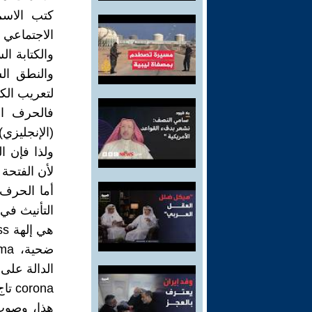
الاجتماعي 
والكتابة ال
والنطق الس
لتعريب الكل
(الإنجليزي
لأن الفتحة
الدالة على 
corona تاج).