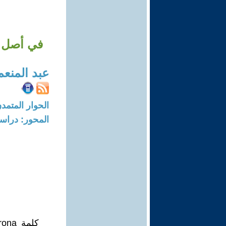
في أصل كلمة corona وهل تكتب في ال
عبد المنعم
الحوار المتمدن-العدد: 6576 - 20
المحور: دراسا