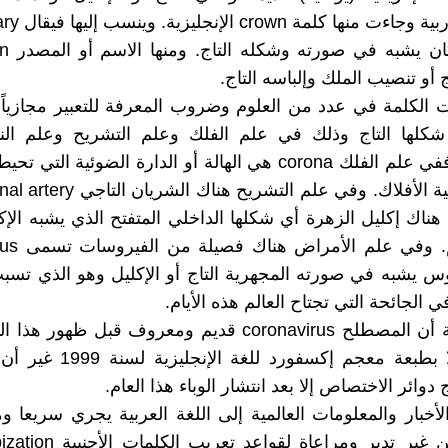
تاجي إذا
 أو تنصيب الملك وإلباسه التاج.
 الكلمة في عدد من العلوم وضروب المعرفة للتعبير مجازياً
كلها التاج وذلك في علم الفلك وعلم التشريح وعلم الن
الأمراض. ففي علم الفلك corona هي الهالة أو الدارة الضوئية ا
 هناك إكليل الزهرة أي شكلها الداخلي المتفتح الذي يشبه الإك
فيه البرعم. وف
س يشبه في صورته المجهرية التاج أو الإكليل وهو الذي تسب
مع ملاحظة أن المصطلح coronavirus قديم ومعروف قبل ظهو
وجدته مثلا بطبعة معجم إكسفورد لل
وائر الاختصاص إلا بعد انتشار الوباء هذا العام.
لأخبار والمعلومات العالمية إلى اللغة العربية يجري سريعا وم