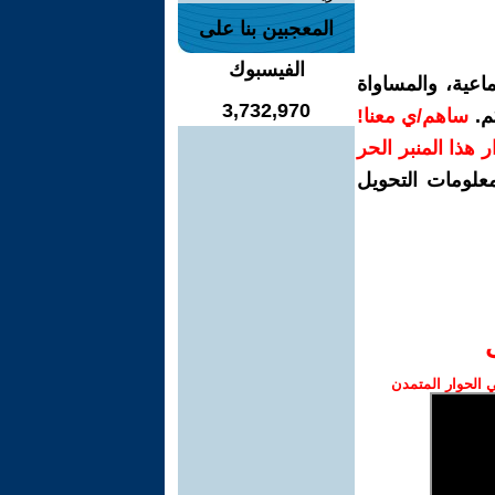
المعجبين بنا على
الفيسبوك
اعية، والمساواة
3,732,970
م.
ساهم/ي معنا!
رار هذا المنبر الحر
معلومات التحويل
الحوار المتمدن