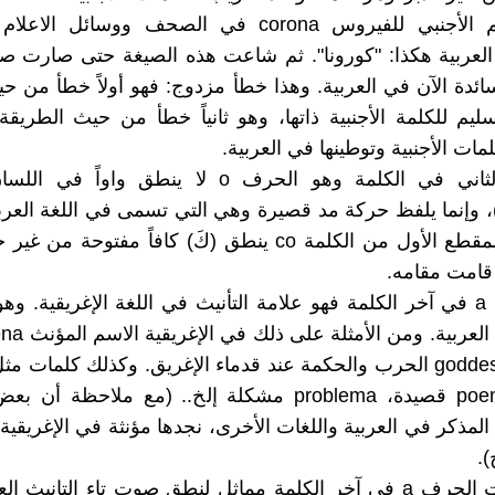
كتب الاسم الأجنبي للفيروس corona في الصحف ووسائل ا
العربية هكذا: "كورونا". ثم شاعت هذه الصيغة حتى صارت صي
سائدة الآن في العربية. وهذا خطأ مزدوج: فهو أولاً خطأ من حي
ليم للكلمة الأجنبية ذاتها، وهو ثانياً خطأ من حيث الطريق
مات الأجنبية وتوطينها في العربية.
فالحرف الثاني في الكلمة وهو الحرف o لا ينطق واواً
)، وإنما يلفظ حركة مد قصيرة وهي التي تسمى في اللغة العربي
ولذا فإن المقطع الأول من الكلمة co ينطق (كَ) كافاً مفتوحة
 قامت مقامه.
أما الحرف a في آخر الكلمة فهو علامة التأنيث في اللغة الإغريقية. وه
ضحية، poema قصيدة، problema مشكلة إلخ.. (مع ملاحظة 
المذكر في العربية واللغات الأخرى، نجدها مؤنثة في الإغريقية
هذا، وصوت الحرف a في آخر الكلمة مماثل لنطق صوت تاء التانيث ا