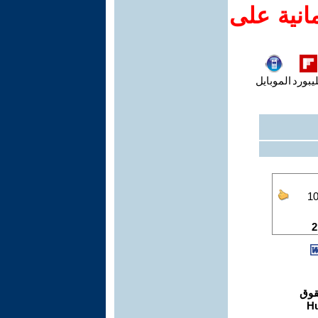
انية على
يبورد
الموبايل