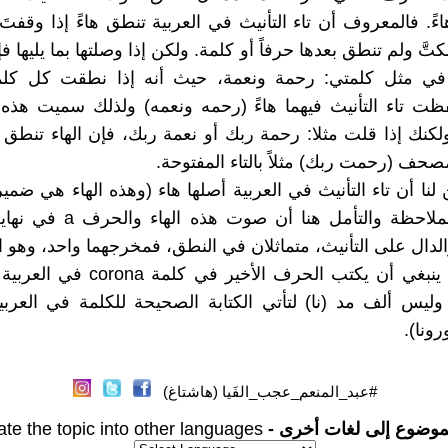
ءً. فالمعروف أن تاء التأنيث في العربية تنطق هاءً إذا وقفتَ 
َ ولم تنطق بعدها حرفاً أو كلمة. ولكن إذا وصلتها بما يليها ف
ك في مثل كلمتي: رحمة ونعمة، حيث أنه إذا نطقت كل كلم
 تاء التأنيث فيهما هاءً (رحمه ونعمه) ولذلك سميت هذه ا
كنك إذا قلت مثلا: رحمة ربك أو نعمة ربك، فإن الهاء تنطق تا
صحف (رحمت ربك) مثلاً بالتاء المفتوحة.
 لنا أن تاء التأنيث في العربية أصلها هاء (وهذه الهاء هي ضمي
والجدير بالملاحظة والتأمل هنا أن ص
والدال على التأنيث، متماثلان في النطق، فمخرجهما واحد، وهو ا
وعليه فإنه ينبغي أن يكتب الحرف الأخير في 
 وليس ألف مد (نا) لتأتي الكتابة الصحيحة للكلمة في العربي
ونا).
#عبد_المنعم_عجب_الفَيا (هاشتاغ)
موضوع إلى لغات أخرى -
ate the topic into other languages