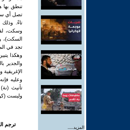
تنطق بها ها
تصل أي سكتّ
تاءً. وذل
وسكت، لفظت
السكت)، ول
تجد في الم
وهكذا يتبين
الإغريقية 
تأنيث (نة)
وليست (كور
ترجم ال
المزيد.....