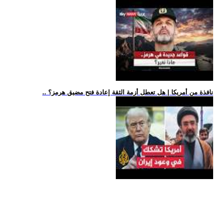
.. نافذة من أمريكا | هل تعطل أزمة الثقة إعادة فتح مضيق هرمز؟