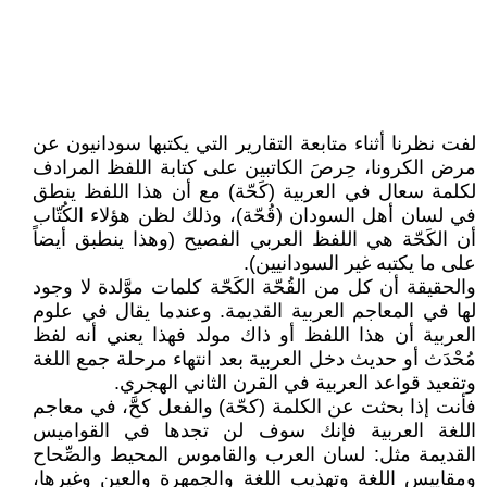
لفت نظرنا أثناء متابعة التقارير التي يكتبها سودانيون عن
مرض الكرونا، حِرصَ الكاتبين على كتابة اللفظ المرادف
لكلمة سعال في العربية (كَحّة) مع أن هذا اللفظ ينطق
في لسان أهل السودان (قُحّة)، وذلك لظن هؤلاء الكُتّاب
أن الكَحّة هي اللفظ العربي الفصيح (وهذا ينطبق أيضاً
على ما يكتبه غير السودانيين).
والحقيقة أن كل من القُحّة الكَحّة كلمات موَّلدة لا وجود
لها في المعاجم العربية القديمة. وعندما يقال في علوم
العربية أن هذا اللفظ أو ذاك مولد فهذا يعني أنه لفظ
مُحْدَث أو حديث دخل العربية بعد انتهاء مرحلة جمع اللغة
وتقعيد قواعد العربية في القرن الثاني الهجري.
فأنت إذا بحثت عن الكلمة (كحّة) والفعل كحَّ، في معاجم
اللغة العربية فإنك سوف لن تجدها في القواميس
القديمة مثل: لسان العرب والقاموس المحيط والصِّحاح
ومقاييس اللغة وتهذيب اللغة والجمهرة والعين وغيرها،