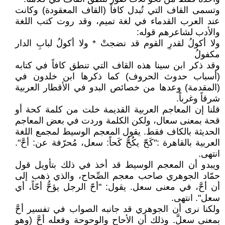
وتسمى القاف التي تُبدل كافاً (القاف المعقودة) وكانت
عند العرب القدماء في لغة تميم، وقد روت كتب اللغة
والأدب لشاعرهم قوله:
ولا أكولُ لقدرِ القوم قد نضجتْ * ولا أكولُ لبابِ الدار
مكفولُ
وقد ذكر ابن سينا هذه القاف التي تنطق كافاً في كتابه
(أسباب حدوث الحروف) كما ذكرها ابن خلدون في
(المقدمة) وعدها من خصائص البدو في الأقطار العربية
شرقاً وغرباً.
قلنا إن المعاجم العربية القديمة خلت من كلمة كحة أو
قحة بمعنى سعال، ولكن الكلمة وردت في بعض المعاجم
الحديثة بالكاف فقط. يقول المعجم الوسيط لمجمع اللغة
العربية بالقاهرة :"كَحّ يكُحُّ كَحاً: سعل، مُحرّفة عن: أحَّ".
انتهى.
ويبدو أن المعجم الوسيط قد أخذ في ذلك بتأويل قول
حمّاد الجوهري صاحب معجم الصِّحاح، والذي ذهب إلى
أن أحَّ، في معنى سعل. يقول: "أحّ الرجل يؤحُّ أحّاً، أي
سعل". انتهى.
ولكنا نرى أن الجوهري قد جانبه الصواب في تفسير أحَّ
بمعنى سعلَّ. وذلك أن الأحاح والوحوحة وفعله أحَّ (وهو