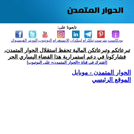
تابعونا على:
بودكاست
بنترست
تيلكرام
لينكدإن
الانستغرام
اليوتيوب
التويتر
الفيسبوك
تبرعاتكم وتبرعاتكن المالية تحفظ استقلال الحوار المتمدن،
فشاركونا في دعم استمرارية هذا الفضاء اليساري الحر
[اشترك في قناة ‫«الحوار المتمدن» على اليوتيوب]
الحوار المتمدن - موبايل
الموقع الرئيسي