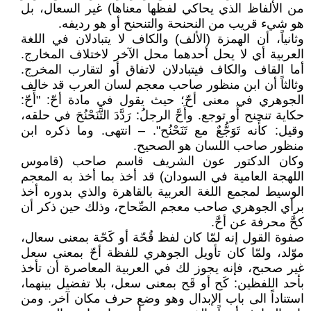
من الألفاظ الذي يحاكي لفظها معناها) غير السعال، بل
هو شيء قريب من النحنحة والتنحنح أو هو رديفه.
وثانياً، أن الهمزة (الألف) والكاف لا يتبادلان في اللغة
العربية أي لا يحل أحدهما محل الآخر لاختلاف المخارج.
أما القاف والكاف فيتبادلان لاتفاق أو لتقارب المخرج.
وثالثاً أن ابن منظور صاحب معجم لسان العرب قد خالف
الجوهري في معنى أحّ؛ حيث يقول في مادة أحّ: "أَحّ:
حكاية تنحنح أَو توجع. وأَحَّ الرجلُ: رَدَّدَ التَّنَحْنُحَ في حلقه،
وقيل: كأَنه تَوَجُّعٌ مع تَنَحْنُح". – انتهى. وما ذكره ابن
منظور صاحب اللسان هو الصحيح.
وكان الدكتور عون الشريف قاسم صاحب (قاموس
اللهجة العامية في السودان) قد أخذ بما أخذ به المعجم
الوسيط لمجمع اللغة العربية بالقاهرة والذي بدوره أخذ
برأي الجوهري صاحب معجم الصِّحاح، وذلك حين ذكر أن
كحَّ محرفة عن أحَّ.
صفوة القول إنه لمّا كان لفظ قُحّة أو كَحّة بمعنى سعال،
موّلد، ولمّا كان تأويل الجوهري للفظة أحّ بمعنى سعل
غير صحبح، فإنه يجوز لك في العربية المعاصرة أن تأخذ
بأحد اللفظين: كَح أو قَح بمعنى سعل، بلا تفضيل بينهما،
استناداً الى باب الإبدال وهو وضع حرف مكان آخر. ومن