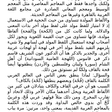
ولكنك واجدها فقط في المعاجم المعاصرة مثل المعجم
الوسيط ومعجم المعاني الصادرة عن مجامع اللغة
العربية بالقاهرة وغيرها من المعاجم الحديثة.
والألفاظ المولدة تتساوى من حيث الحجية في الاستعمال
إذ لا امتياز للفظ مولد على لفظ مولد آخر بذات المعنى
والدلالة. ولما كانت كل من (الكحة) و(القحة) ألفاظا
مولدة، فإنها تتساوى من حيث القيمة اللغوية ويجوز لكل
أصحاب لهجة استعمال اللفظ المولد في لسانهم ولا شيء
يلزمهم التقيد بلفظ مولد آخر في لهجة أو لهجات عربية
أخرى. والجدير بالذكر هنا أن الدكتور عون الشريف قاسم
ذكر في قاموس (اللهجة العامية السودانية) أن أهل
الشام (سوريا ولبنان وفلسطين والأردن) ينطقونها أيضاً
قحة بالقاف ولكنّا لم نستوثق من ذلك.
والسؤال: لماذا ينطق بعض الناس في العالم العربي
الكلمة بالقاف (قُحّة) وبعضهم ينطقها (كَحّة) بالكاف؟
السبب هو أن حرفي القاف والكاف يتبادلان في كثير من
الألفاظ العربية ويحل أحدهما مكان الآخر وذلك لاتحاد أو
تقارب المخرج. ومن ذلك مثلاً قولهم: عربي قُحّ، وعربيٌ
كُحّ أي بدوي خالص البداوة. وقد وردت هذه الكلمة
بالمعاجم العربية القديمة، بمعنى واحد، مرتين: مرة بباب