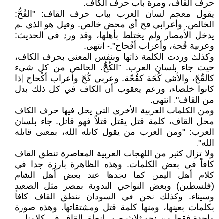
حرف القاف، ومرة باب حرف الكاف.
يقول معجم لسان العرب بباب حرف القاف: "القُحُّ:
الخالص. وأعرابي قح أي محض خالص. وقيل هو الذي لم
يدخل الأمصار ولم يختلط بأهلها، وقد ورد في الحديث:
وعربية قُحة، وأعراب أقْحاح".- انتهى.
وكذلك وردت الكلمة ذاتها وبنفس المعنى بحرف الكاف،
حيث جاء بلسان العرب: "الكُحُّ: الخالص من كل شيء
كالقُحّ، والأنثى كُحّة كقُحّة. وعربي كُحّ وأعراب أكْحاح إذا
كانوا خلصاء، وزعم يعقوب أن الكاف في كل ذلك بدل
من القاف". انتهى.
ومن الكلمات العربية الأخرى التي يحل فيها حرف الكاف
محل القاف، كلمة قتل يقتل قتلاً فهو قاتل. جاء بلسان
العرب: "ومن العرب من يقول كاتله الله، بمعنى قاتله
الله".
ولا تزال كثير من اللهجات العربية المعاصرة تنطق القاف
كافاً في بعض الكلمات. وهذه الظاهرة بارزة جدا في
كلام أهل اليمن كما نجدها عند بعض أهل الشام
(فلسطين) وبعض النواحي البدوية بمصر مثل الصعيد
وسيناء. وكذلك نحن في السودان ننطق القاف كافاً
بكلمات بعينها، ومنها كلمة قتل ومشتقاتها. وهذه صورة
واحدة فقط من نحو ثلاث صور لنطق القاف في كلامنا.