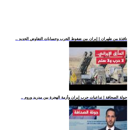
.. نافذة من طهران | إيران بين ضغوط الحرب وحسابات التفاوض الجديد
.. جولة الصحافة | تداعيات حرب إيران وأزمة الهجرة بين مدريد وروم