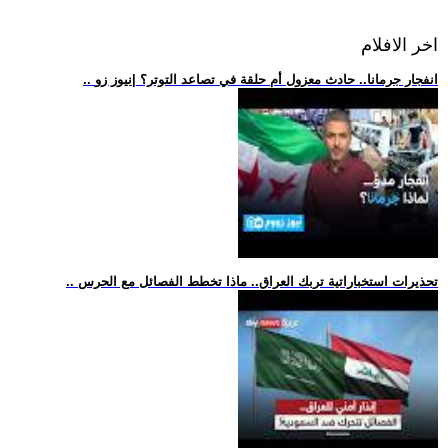
اخر الافلام
.. انفجار جرمانا.. حادث معزول أم حلقة في تصاعد التوتر؟ |نيوز زو
.. تحذيرات استخباراتية تربك العراق.. ماذا تخطط الفصائل مع الحرس