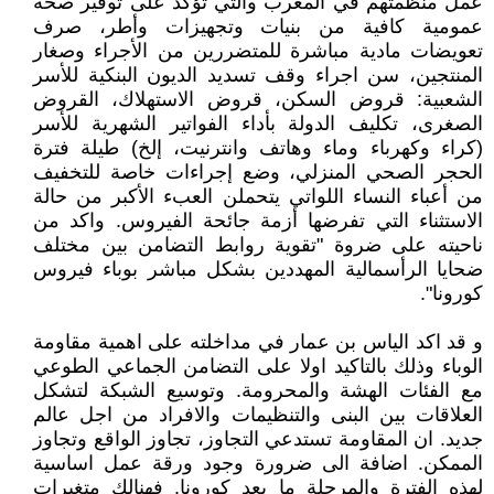
عمل منظمتهم في المغرب والتي تؤكد على توفير صحة
عمومية كافية من بنيات وتجهيزات وأطر، صرف
تعويضات مادية مباشرة للمتضررين من الأجراء وصغار
المنتجين، سن اجراء وقف تسديد الديون البنكية للأسر
الشعبية: قروض السكن، قروض الاستهلاك، القروض
الصغرى، تكليف الدولة بأداء الفواتير الشهرية للأسر
(كراء وكهرباء وماء وهاتف وانترنيت، إلخ) طيلة فترة
الحجر الصحي المنزلي، وضع إجراءات خاصة للتخفيف
من أعباء النساء اللواتي يتحملن العبء الأكبر من حالة
الاستثناء التي تفرضها أزمة جائحة الفيروس. واكد من
ناحيته على ضروة "تقوية روابط التضامن بين مختلف
ضحايا الرأسمالية المهددين بشكل مباشر بوباء فيروس
كورونا".
و قد اكد الياس بن عمار في مداخلته على اهمية مقاومة
الوباء وذلك بالتاكيد اولا على التضامن الجماعي الطوعي
مع الفئات الهشة والمحرومة. وتوسيع الشبكة لتشكل
العلاقات بين البنى والتنظيمات والافراد من اجل عالم
جديد. ان المقاومة تستدعي التجاوز، تجاوز الواقع وتجاوز
الممكن. اضافة الى ضرورة وجود ورقة عمل اساسية
لهذه الفترة والمرحلة ما بعد كورونا. فهنالك متغيرات