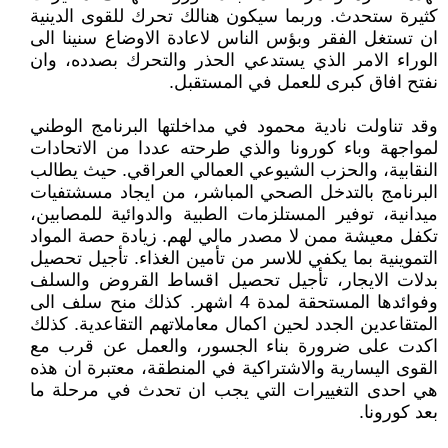
كثيرة ستحدث. وربما سيكون هنالك تحرك للقوى الدينية
ان تستغل الفقر وبؤس الناس لاعادة الاوضاع سنينا الى
الوراء الامر الذي يستدعي الحذر والتحرك بصدده، وان
نفتح افاق كبرى للعمل في المستقبل.
وقد تناولت نادية محمود في مداخلتها البرنامج الوطني
لمواجهة وباء كورونا والذي طرحته عددا من الاتحادات
النقابية، والحزب الشيوعي العمالي العراقي. حيث يطالب
البرنامج بالتدخل الصحي المباشر، من ايجاد مسشتفيات
ميدانية، توفير المستلزمات الطبية والدوائية للمصابين،
تكفل معيشة ممن لا مصدر مالي لهم. زيادة حصة المواد
التموينية بما يكفي للاسر من تأمين الغذاء. تأجيل تحصيل
بدلات الايجار، تأجيل تحصيل اقساط القروض والسلف
وفوائدها المستحقة لمدة 4 اشهر. كذلك منح سلف الى
المتقاعدين الجدد لحين اكمال معاملاتهم التقاعدية. كذلك
اكدت على ضرورة بناء الجسور، والعمل عن قرب مع
القوى اليسارية والاشتراكية في المنطقة، معتبرة ان هذه
هي احدى التغييرات التي يجب ان تحدث في مرحلة ما
بعد كورونا.