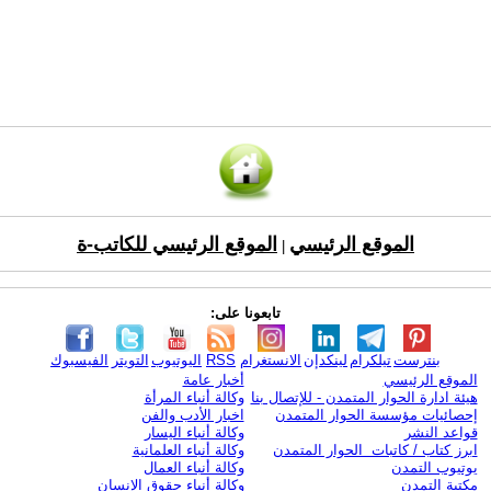
الموقع الرئيسي
الموقع الرئيسي للكاتب-ة
|
تابعونا على:
بنترست
تيلكرام
لينكدإن
الانستغرام
RSS
اليوتيوب
التويتر
الفيسبوك
الموقع الرئيسي
أخبار عامة
هيئة ادارة الحوار المتمدن - للإتصال بنا
وكالة أنباء المرأة
إحصائيات مؤسسة الحوار المتمدن
اخبار الأدب والفن
قواعد النشر
وكالة أنباء اليسار
ابرز كتاب / كاتبات الحوار المتمدن
وكالة أنباء العلمانية
يوتيوب التمدن
وكالة أنباء العمال
مكتبة التمدن
وكالة أنباء حقوق الإنسان