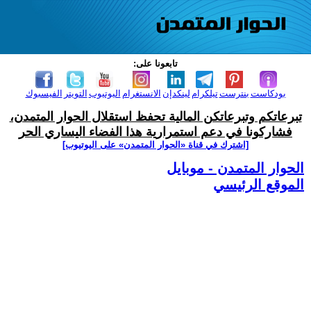
تابعونا على:
بودكاست
بنترست
تيلكرام
لينكدإن
الانستغرام
اليوتيوب
التويتر
الفيسبوك
تبرعاتكم وتبرعاتكن المالية تحفظ استقلال الحوار المتمدن،
فشاركونا في دعم استمرارية هذا الفضاء اليساري الحر
[اشترك في قناة ‫«الحوار المتمدن» على اليوتيوب]
الحوار المتمدن - موبايل
الموقع الرئيسي