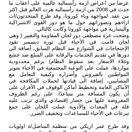
عرضا من اعراض ازمة رأسمالية عالمية على اعقاب ما
حدث في 2008 من ازمة رأسمالية هزت العالم قبل اكثر
من عقد. لمواجهة وباء كورونا، وقد طرح المتحدثون/ات
اراءهم وتصوراتهم حول ما هو دور القوى الاشتراكية
واليسارية في مواجهة كورونا وكانت كالتالي.
وضحت عزة مصطفى دور لجان المقاومة والتغيير ( وهي
لجان قامت في الأحياء قبل ثورة ديسمبر تقود
الإحتجاجات في الشوارع ضد النظام السابق، أضافة الى
دورها في تقديم الخدمات والرقابة على السلع ضد جشع
وغلاء الأسعار بعد سقوط النظام) برغم محددودية
مواردها، عملت على التوعية المجتمعية في الأحياء بتنوير
المواطنين بالفيروس وأضراره وكيفية التعامل مع
المصابيين، إضافة الى قيادتها لحملات المكافحة في
الأماكن العامة وتخطيط أماكن الوقوف في الأفران على
أن يكون المسافة متر متباعدًا. على رغم الظروف
المفروضة عليها من حصار إقتصادي والذي ترتب عليه
قلة في المعدات والأدوية عملت اللجان على جمع
تبرعات في الأحياء للمساعدات وتخفيف الضرر.
وقد طرح عمر ازيكي من منظمة المناضل/ة اولويات