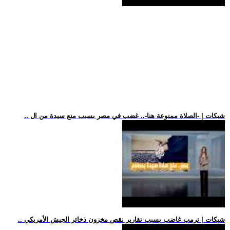
.. شبكات | -الصلاة ممنوعة هنا-.. غضب في مصر بسبب منع سيدة من ال
.. شبكات | ترمب غاضب بسبب تقارير نقص مخزون ذخائر الجيش الأمريكي