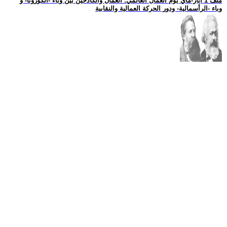
ملف 1 ايار-ماي يوم العمال العالمي: العمال والكادحين بين وباء -الكورونا- و
وباء -الرأسمالية- ودور الحركة العمالية والنقابية