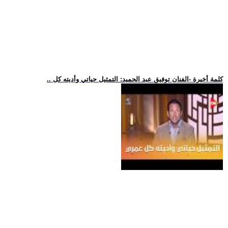
.. كلمة أخيرة -الفنان توفيق عبد الحميد: التمثيل حياتي وأديته كل