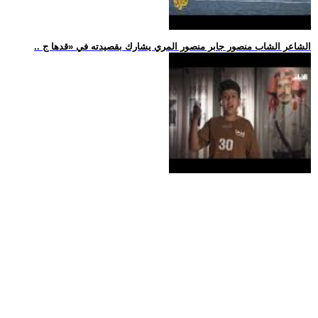
.. الشاعر الشاب منصور جابر منصور المري يشارك بقصيدته في «قدها ج