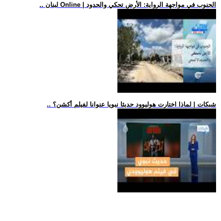
.. لبنان Online | الجنوب في مواجهة الرواية: الأرض تحكي والحدود
.. شبكات | لماذا اختارت هوليوود حديثا نبويا عنوانا لفيلم أكشن؟