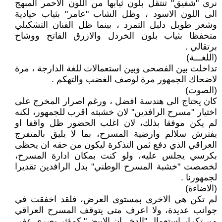
نرى "شفيق" تنتقل بلون ثيابها من اللون الاحمر المبهج
الى اللون الاسود ، وظل الشاب "عامر" بثياب حيادية
وشعر طويل دليل التمرد ، بينما ظل الفنان التشكيلي
متحفظا بثياب بلون الخردل والازرق الفاتح ووشاح
برتقالي .
(اللغـــة)
تداخلت بين الفصحى وبين استعمالات للغة الدارجة ، مرة
لاضحاك الجمهور مرة لوصف الغضب والتهكم .
(الصوت)
كان يحتاج الى هندسة افضل ، ورغم اصرار المخرج على
اختيار "مسرح الرافدين" لان خشبته اقرب للجمهور، لكنه
لم يكن موفقا بذلك، لان اغلب الحضور ظل واقفا او
يفترش سلالم وارضية المسرح، بما لا يليق بالمتفرج
العراقي الذي دفع ثمن التذكرة ليكون من حقه ان يحظى
بكرسي يجلس عليه، ولو كنت بمكان ادارة المسرح،
لخصصت "خشبة المسرح الوطني" بدل الرافدين تقديرا
لجمهورنا .
(الاضاءة)
لم تكن هي الاخرى بمستوى العرض، فلقد اخفقت في
جوانب عديدة، ولا اعرف متى يتوقف المسرح العراقي
من تكرار استعمال "الدخـــان الابيض" كمؤثر بصري عفى