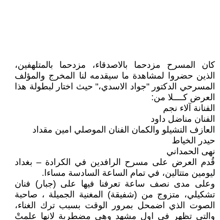
كان المسرح مزدحما بالاصدقاء، مزدحما بالمتلهفين،
الذين حضروا لمشاهدة ما سيقدمه لنا المخرج والمؤلف
المسرحي الدكتور "جواد الاسدي،" حيث اختار لبطولة هذا
العرض كــــلا من:
الفنانة آلاء نجم
الفنان مناضل داود
العازف التشيلو والكمان الفنان الموصلي امين مقداد
حيدر الخياط
نهى الحمداني
قُدم العرض على مسرح الرافدين في الكرادة – بغداد
ليومين متتالين، في تمام الساعة السادسة مساءا.
وعلى مدى نصف ساعة تعرفنا فيها على (جبار) فنان
تشكيلي، متزوج من (شفيقة) المغنية الجميلة ، صاحبة
الصوت الذي اضمحل بمرور الوقت بسبب ترك الغناء،
والتي تظهر في اول مشهد وهي مضطربة لانها علمتْ