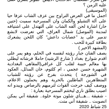
عليه الزمن ؟
(الموسيقى)
اجمل ما في العرض التراوح بين عزف الشاب عزفا حيا
على آلة التشيلو والكمان وان المسرحية سميت (حنين
حار) اشارة لحن ألفه الشاب على آلتهتدل على اشتياقه
لمدينة (الموصل) شمال العراق، التي تعرضت لابشع
تدمير على يد "عصابات داعش" كان اللحن يشعرك
بطاقة كبيرة للحب .
(المشهد الاخير )
يصف الفنان جبار رؤيته لنفسه في الحلم، وهو يمر على
اقدم شوارع بغداد ( شارع الرشيد) حاملا فرشاته ليطلي
بها معالم حبيبة لقلب كل عراقي(المقاهي البغدادية
الشهيرة حسن عجمي ، ام كلثوم، خان المدلل، العكود
في الشورجة ) يتحدث بفرح عن رؤيته للشباب
المتظاهرين الماطلين بالحرية وهم يحملون الاعلام،
ووصف كيف خرجت القوات لترميهم بالرصاص ويبدو انه
اصيب بطلق ناري ليختتم المسرحية بعبارة :
- شفيقة ...هـــاي شلون موتة حلوة.. شفيقة آني يمكن
اتصوبت .. شفيقة آني متت.
25 شباط 2020