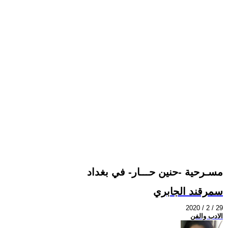
مسـرحية -حنين حـــار- في بغداد
سمرقند الجابري
2020 / 2 / 29
الادب والفن