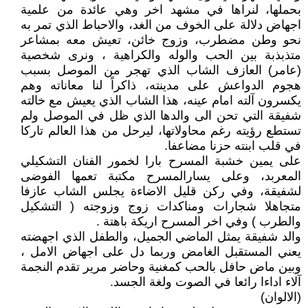
بحملها، لنراها في مشهد اخر وهي عائدة من علمية
اجهاض دلالة على الخوف من الغد، والاحباط الذي تمر به
نحو وطن مضطرب، وزوج خائن، تعيش معه بمشاعر
متذبذبة بين الحب والوله والكراهية ، ونرى شخصية
(عامر) العازف الشاب الذي تهجر من الموصل بسبب
هجوم الدواعش على مدينته، ذاكراً لنا معاناته وهم
يكسرون آلته امام عينه، هذا الشاب الذي يعيش مع خالته
شفيقة التي تحن الى والدها الذي ظل في الموصل ولم
تستطع رؤيته رغم محاولاتها، ليرحل من هذا العالم تاركا
في قلب ابنته حزنا مضاعفا.
على يمين خشبة المسرح بارا لخمور الفنان التشكيلي
المعربد، وعلى يسارالمسرح مكتبة تعمها الفوضى
لشفيقة، وفي ركن قليل الاضاءة يجلس الشاب عازفا
متجاهلا شجارات ومناكدات زوج وزوجته ( التشكيل
والطرب ) وفي اخر المسرح اريكة باهتة .
والد شفيقة يمثل الماضي الجميل، والطفل الذي اجهضته
يعني المستقبل الغامض وربما دل على اجهاض الامل ،
وبين ماض حافل بالحب كمغنية وحاضر مرير تقدم النجمة
آلاء اداءا رائعا في الصوت ولغة الجسد.
(الالوان)