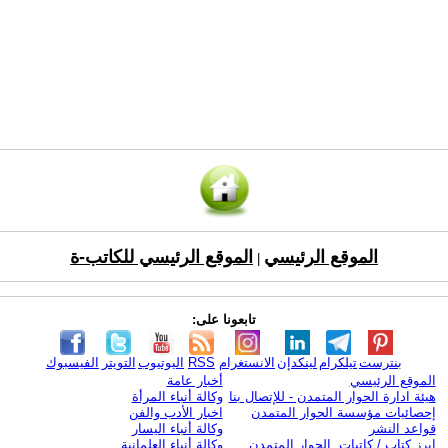
الموقع الرئيسي
الموقع الرئيسي للكاتب-ة
|
تابعونا على:
بنترست
تيلكرام
لينكدإن
الانستغرام
RSS
اليوتيوب
التويتر
الفيسبوك
الموقع الرئيسي
أخبار عامة
هيئة ادارة الحوار المتمدن - للإتصال بنا
وكالة أنباء المرأة
إحصائيات مؤسسة الحوار المتمدن
اخبار الأدب والفن
قواعد النشر
وكالة أنباء اليسار
ابرز كتاب / كاتبات الحوار المتمدن
وكالة أنباء العلمانية