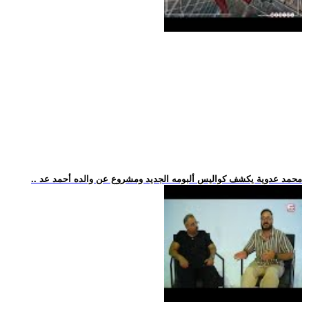
.. محمد عدوية يكشف كواليس ألبومه الجديد ومشروع عن والده أحمد عد