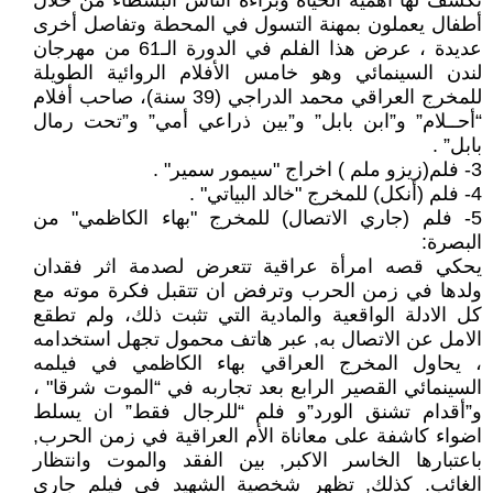
تكشف لها أهمية الحياة وبراءة الناس البسطاء من خلال
أطفال يعملون بمهنة التسول في المحطة وتفاصل أخرى
عديدة ، عرض هذا الفلم في الدورة الـ61 من مهرجان
لندن السينمائي وهو خامس الأفلام الروائية الطويلة
للمخرج العراقي محمد الدراجي (39 سنة)، صاحب أفلام
“أحــلام” و”ابن بابل” و”بين ذراعي أمي” و”تحت رمال
بابل” .
3- فلم(زيزو ملم ) اخراج "سيمور سمير" .
4- فلم (أنكل) للمخرج "خالد البياتي" .
5- فلم (جاري الاتصال) للمخرج "بهاء الكاظمي" من
البصرة:
يحكي قصه امرأة عراقية تتعرض لصدمة اثر فقدان
ولدها في زمن الحرب وترفض ان تتقبل فكرة موته مع
كل الادلة الواقعية والمادية التي تثبت ذلك، ولم تطقع
الامل عن الاتصال به, عبر هاتف محمول تجهل استخدامه
، يحاول المخرج العراقي بهاء الكاظمي في فيلمه
السينمائي القصير الرابع بعد تجاربه في “الموت شرقا" ،
و”أقدام تشنق الورد”و فلم “للرجال فقط” ان يسلط
اضواء كاشفة على معاناة الأم العراقية في زمن الحرب,
باعتبارها الخاسر الاكبر, بين الفقد والموت وانتظار
الغائب. كذلك, تظهر شخصية الشهيد في فيلم جاري