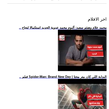
اخر الافلام
.. محمد علام وهيثم سعيد: ألبوم محمد عدوية الجديد استكمالا لنجاح
.. فيلم Spider-Man: Brand New Day | البداية اللي كان بيتر محتا