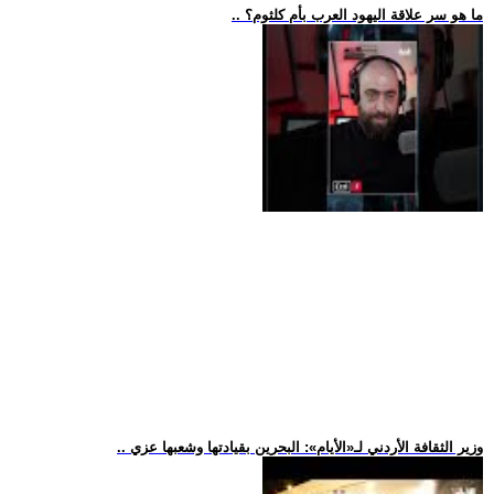
.. ما هو سر علاقة اليهود العرب بأم كلثوم؟
.. وزير الثقافة الأردني لـ«الأيام»: البحرين بقيادتها وشعبها عزي