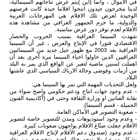
في الأموال ، وانما (اين )يتم عرض نتاجاتهم السينمائية،
لدينا مخرجون جيدون انتجوا افلاما جيدة كانت فرصتهم
الوحيدة لعرض تلك الافلام هي المهرجانات العربية
والدولية، ما حرم الجمهور العراقي من مشاهدة هذه
الأفلام لعدم توفر دور عرض مناسبة.
شهدت السينما العراقية بسبب الحروب والحصار
الاقتصادي فتورا في الإنتاج والعرض ، غير أن السينما
العراقية بعد 2003 مع ظهور جيل جديد من السينمائيين
العراقيين الذين حاولوا احياء السينما مرة أخرى بعد أن
اهملت لسنين ماضية لتعبر عن الواقع الذي يمر به البلد
من أزمات وفوضى وحالة الارباك السياسي الذي عاشتها
البلاد.
ولعل التحديات المهمة التي تمر بها السينما هي:
- عدم وجود جهات انتاج ودعم حكومي واضح سواء من
نقابة الفنانين او وزارة الثقافة وحتى في (أكاديمية الفنون
الجميلة - قسم السينما).
- صعوبة التصوير في الأماكن العامة.
- وعدم وجود استوديوهات ومدن للتصوير خاصة لتصوير
الأفلام جعلت صنّاع الافلام يواجهون صعوبات كبيرة.
- عدم وجود (صندوق دعم الأفلام لإنتاج الافلام العراقية
بشكل دوري) ولا توجد هناك لجنة متخصصة من نقاد