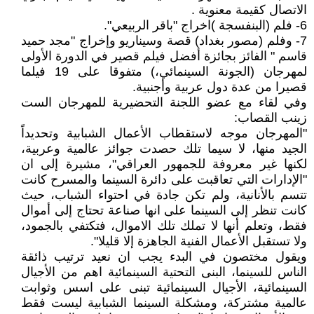
الاتصال كقيمة معنوية .
6- فلم (البنفسجة )اخراج "باقر الربيعي".
7- وفلم (مصور بغداد) قصة وسيناريو وإخراج "مجد حميد
قاسم " الفائز بجائزة أفضل فيلم قصير في الدورة الأولى
لمهرجان (الجونة السينمائي،) متفوقا على 19 فيلما
قصيرا من عدة دول عربية وأجنبية.
وفي لقاء مع عضو اللجنة التحضيرية للمهرجان الست
زينب القصاب:
"المهرجان موجه لاستقطاب الأعمال الشبابية وتحديداً
الجيد منها، لا سيما تلك حصدت جوائز عالمية وعربية،
لكنها غير معروفة للجمهور العراقي"، مشيرة إلى ان
"الإدارات التي تعاقبت على دائرة السينما والمسرح كانت
تتسم بالأنانية، ولم تكن جادة في احتواء الشباب، حيث
كانت تنظر إلى السينما على انها صناعة تحتاج إلى أموال
فقط، وتعلم أنها لا تملك تلك الاموال، فتكتفي بالجمود،
ولا تستقبل الأعمال الفنية الجاهزة إلا قليلا".
ويقول مختصون في البدء يجب ان نعيد ترتيب ذائقة
الناس للسينما، البنى التحتية السينمائية اهم من الأجيال
السينمائية، الأجيال السينمائية تبنى على اسس وثوابت
عالمية مشتركة، ومشكلة السينما الشبابية ليست فقط