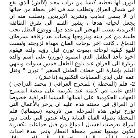
لتورن لها تعطيه كيسا من تراب معبد (لالش) الذي يقع
في شمال العراق وتطلب منه في اخر لحظة من حياتها
ان لا ينسى تعذيب وتشريد الايزيدين وتطلب منه ان
يجعل لحياته هدفا ، يشير الفلم الى تفرق الطائفة
الايزيدية بسبب التهجير الى عدة دول ووقوع البطل بحب
طبيبة من غير دينه ويتزوجها ويصاب بعد زفافه بسرطان
الدماغ ، كانت اخر لوحات الفنان مهداة لزوجته وليست
للبيع كبقية لوحاته ،يموت تورن قبل رؤية ولده فيقوم
اخوه بأخذ الطفل الذي اسموه (تورن) على اسم والده
بزيارة الى العراق عند بلوغ الطفل خمس سنوات وينتهي
الفلم بإشارة الى خطف الطفل الصغير " تورن " وقتل
عمه على ايدي العصابات التكفيرية (داعش) .
2- فلم (المحطة ) للمخرج العراقي ( محمد الدراجي )
الذي عاتب في كلمته عند تكريمه على منصة المسرح
الجهات الحكومية على اهمالها السينما العراقية خصوصا
ان العراق في محنته هذه عليه ان يزخر بالأعمال التي
تؤرخ توثق هذه المرحلة من تاريخيه (سينمائيا) فلم
المحطة بطولة الفتاة الشابة زهاء غندور التي تلعب دور
امرأة تعرضت لغسيل الدماغ من قبل جماعات تكفيرية
لتكون مهمتها تفجير محطة القطار وتمر بعدة احداث