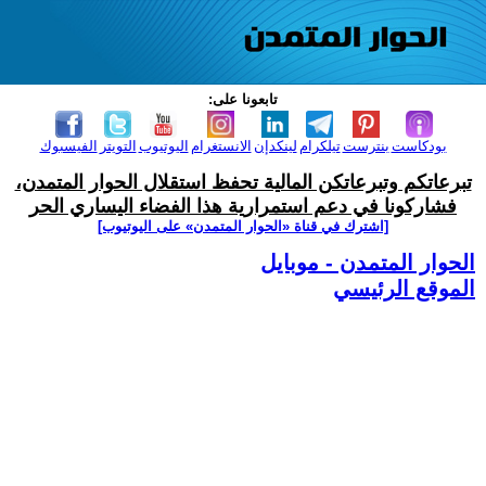
تابعونا على:
بودكاست
بنترست
تيلكرام
لينكدإن
الانستغرام
اليوتيوب
التويتر
الفيسبوك
تبرعاتكم وتبرعاتكن المالية تحفظ استقلال الحوار المتمدن،
فشاركونا في دعم استمرارية هذا الفضاء اليساري الحر
[اشترك في قناة ‫«الحوار المتمدن» على اليوتيوب]
الحوار المتمدن - موبايل
الموقع الرئيسي