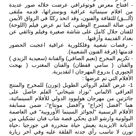
- افتتاح معرض فوتوغرافي عرضت خلاله صور عديدة
من افلام سينمائية عراقية وبوستراتها، قدمه ملتقى
(ألـــق) للثقافة والفنون، وقد اتخذ ركنًا في الرواق الأيمن
في صالة المسرح الوطني، كما تم عرض فيلم (اللوحة)
للفنان جلال كامل على شاشة صغيرة وفيلم وثائقي عن
بغداد القديمة وأزقتها.
- رقصات شعبية وفلكلورية عراقية اعجبت الحضور
قدمتها (فرقة الفنون الشعبية).
- تكريم المخرج (نعيم الصافي) والفنانة (سعيدية الزيدي )
والفنان ( سامي قفطان) والفنان المغترب ( بهجت
الجبوري ) بدروع المهرجان ا لتقديرية.
الأفلام التي تم عرضها :
1- عرض الفلم الروائي الطويل (تورن) للمخرج والمنتج
العراقي الالماني "نوزاد شيخاني" الفلم حاصل على
جائزتين من مهرجان هوليوود الدولي للأفلام السينمائية،
هما "أفضل إخراج" و"أفضل مونتاج"، ضمن مسابقة
الأفلام الرسمية "لجوائز السينما الأوروبية" في العاصمة
البولونية وارشو الذي يحكي قصة شاب فنان تشكيلي من
الديانة الايزيدية يعيش حياة متحررة في جورجيا ،حياة
تورن لا تناسب رأي جدته القلقة عليه وفي اخر زيارة