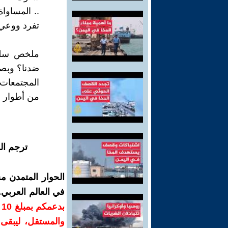
.. المساوا
تفرد ووعي
ملخص سلوك
ضدنا؟ وبصي
المجتمعات
من أطوار ا
ترجم ال
الحوار المتمدن م
في العالم العربي
ب
والمستقل، ليبقى ص