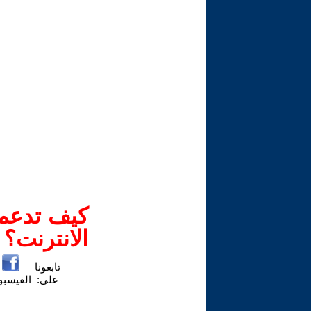
كيف تدعم-
الانترنت؟
تابعونا
على:
الفيسب