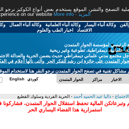
ة التصفح والنشر، الموقع يستخدم بعض أنواع الكوكيز نرجو النق
More info - المزيد
experience on our website
الفن
-
وكالة أنباء اليسار
-
وكالة أنباء العلمانية
-
وكالة أنباء العمال
-
وكا
الاقتصاد
-
اخبار الطب والعلوم
 الرئيسي لمؤسسة الحوار المتمدن
، علمانية، ديمقراطية، تطوعية وغير ربحية
ل مجتمع مدني علماني ديمقراطي حديث يضمن الحرية والعدالة الاجتم
حوار المتمدن على جائزة ابن رشد للفكر الحر والتى نالها أعلام في الفك
م مشاكل تقنية في تصفح الحوار المتمدن نرجو النقر هنا لاستخدام الموقع
كوردي
English
الاخبار
مراكز
الحوار المتمدن
لاجتماع
-
داليا عبد الحميد أحمد
- الحرية الفردية وسلوك القطيع
 وتبرعاتكن المالية تحفظ استقلال الحوار المتمدن، فشاركونا 
استمرارية هذا الفضاء اليساري الحر