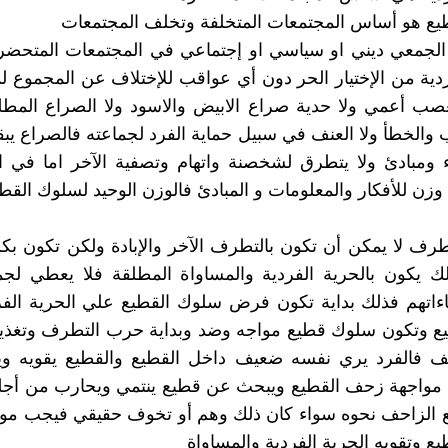
يع هو أساس المجتمعات المتخلفة وتخلف المجتمعات
الجمعي ديني او سياسي او إجتماعي في المجتمعات المتحضرة
ردية من الإختيار الحر دون أي عواقب للإختلاف عن المجموع لذل
ب أعمي ولا حدية صراع الابيض والاسود ولا الصراع المطلق
 والخطأ ولا العنف في سبيل حماية الفرد لجماعته فالصراع يب
ء ومبادئ ولا يتطرق لشخصنة واتهام وتصفية الآخر اما في 
 وزن للأفكار والمعلومات و المبادئ فالوزن الوحيد لسلوك القط
طرف لا يمكن أن تكون بالتطرف الآخر والإبادة ولكن تكون 
ك يكون بالحرية الفردية والمساواة المطلقة فلا يعطي لجم
ءاتهم فذلك بداية تكون فرض سلوك القطيع علي الحرية الفر
ع وتكون سلوك قطيع مواجه وضد وبداية حرب التطرف وتغذي
نف فالفرد يري نفسه ضعيف داخل القطيع والقطيع يقويه و
واجهة زحف القطيع ويبحث عن قطيع ينتمي ويحارب من أجل
 الزاحف نحوه سواء كان ذلك وهم أو تخوف حقيقي فيجب مواج
ع وتقويه الحرية الفردية والمساواة