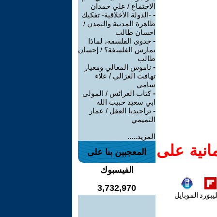
الاجتماع / علي حمدان
-
-الدولة الأخلاقية- تفكيك
ظاهرة المدنية والتمدن /
احسان طالب
-
جدوى الفلسفة، لماذا
نمارس الفلسفة؟ / إحسان
طالب
-
ناموس المعالي ومعيار
تهافت الغزالي / علاء
سامي
-
كتاب العرائس / المولى
ابي سعيد حبيب الله
-
تراجيديا العقل / عمار
التميمي
المزيد.....
انية على
المعجبين بنا على
الفيسبوك
3,732,970
يبورد
الموبايل