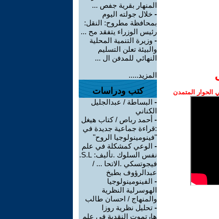
المنهار بقرية جفص ...
-
خلال جولته اليوم
بمحافظة مطروح: النقل:
رئيس الوزراء يتفقد مح ...
-
وزيرة التنمية المحلية
والبيئة تعلن التسليم
النهائي للمدفن ال ...
المزيد.....
كتب ودراسات
الحوار المتمدن
-
البساطة / عبدالجليل
الكناني
-
أحمد رباص / كتاب هيغل
:قراءة جماعية جديدة في
"فينومينولوجيا الروح"
-
الوعي كمشكلة في علم
نفس السلوك .تأليف: S.L.
فيجوتسكي .الاتحا ... /
عبدالرؤوف بطيخ
-
الفينومينولوجيا
الهوسرلية النظرية
والمنهاج / احسان طالب
-
تحليل نظرية روزا
هارتموت النقدية في علم