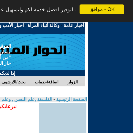
موافق - OK
لتوفير افضل خدمة لكم ولتسهيل عملي
أخبار عامة
-
وكالة أنباء المرأة
-
اخبار الأدب و
الموقع
يسارية
"من أج
حاز ال
إذا لديك
الزوار
اضافة/خدمات
بحث/الارشيف
الصفحة الرئيسية
-
الفلسفة ,علم النفس , وعلم ا
تبرعاتكم