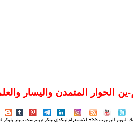
ين الحوار المتمدن واليسار والعلم
وك
التويتر
اليوتيوب
RSS
الانستغرام
لينكدإن
تيلكرام
بنترست
تمبلر
بلوكر
فل