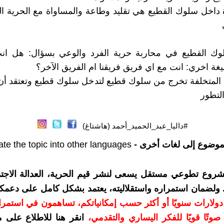
ة داخل سلوك القطيع هي تقليد وطاعة والمساواة مع الحرية ا
 القطيع في محاربة حرية الفرد والوعي بسؤال: هل انت
غة اخري: انت مع اي فريق فريقنا ام الفريق الآخر؟
 المتخلفة تخرج من سلوك قطيع لتدخل سلوك قطيع وتعتقد أن
لتطور
#داليا_عبد_الحميد_أحمد (هاشتاغ)
موضوع إلى لغات أخرى -
ate the topic into other languages
شروع تطوعي مستقل يسعى لنشر قيم الحرية، العدالة الاجتم
. ولضمان استمراره واستقلاليته، يعتمد بشكل كامل على دعمك
دعمكم بمبلغ 10 دولارات سنويًا أو أكثر حسب إمكانياتكم، تساهمون في استم
وتًا قويًا للفكر اليساري والتقدمي
،
انقر هنا للاطلاع على 