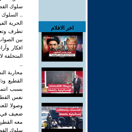
سلوك القط
.. السلوك 
الحرية الف
اخر الافلام
تطرف وتعص
بين الصواب
افكار وآرا
المتخلفة لا
..
محاربة الت
القطيع وذل
بسبب انتما
نفس القطي
وصولا للع
ضعيف في م
معه القطيع
سلوك القطي