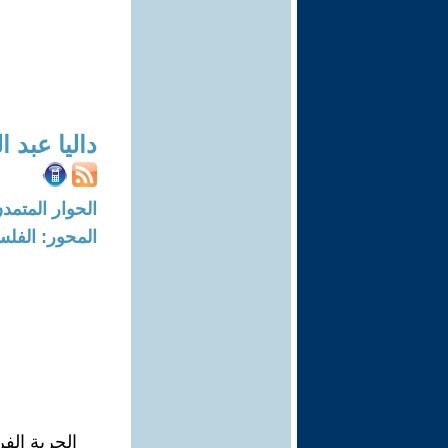
داليا عبد 
الحوار المتمدن-العدد: 6499 - 20
المحور: الفلس
الحرية الف