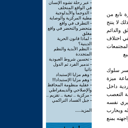
-
عبر رحلة تشوه الإنسان
في الواقع المتخلف
-
الدوجما والأيدلوجية
 نابع من
مطية المركزية والوصاية
ك لا ينتج
-
التطرف في واقع
متحضر والتحضر في واقع
 والدائم
مغلق
قي اختلاف
-
لماذا قانون الحرية
الدينية؟
المجتمعات
-
النظم الأبدية والنظم
يع
المتجددة
-
تحسين شروط العبودية
-
تدمير الفرد ثم الدول
ذاتيا
بكسر سلوك
-
وهم مزايا الإستبداد
اعة ميزة
-
وهم مزايا الإستبداد!!!
-
عقلية منظومة المحافظ
دية داخل
والإصلاحي والديمقراطي
ة التعصب
-
مركزية .. تبعية .. تقزيم ..
-
جبل الفساد التراكمي
يري نفسه
ه ويحارب
المزيد.....
هته بمنع