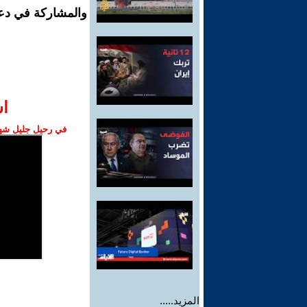
والمشاركة في دع
ا‫
في رحيل جليل شهبا
المزيد.....