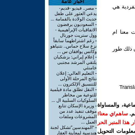
أخبار عامة
لفردية هي
-
مصر.. فيديو -قديم-
يدعي العثور على طفل
حديث الولادة بالقمامة ...
-
السعوديون يرفضون
الاتفاقيات الإبراهيمية -
 معنا ام
وول ستريت جورنال
-
رغم اشتراطهما سابقاً
نزع سلاح حماس.. نتنياهو
 ذلك طور
وكاتس يوافقان س ...
-
إعلام إيراني: بزشكيان
يلتقي المرشد مجتبى
خامنئي
-
التعليم العالي: إعلان
نتائج المرحلة الأولى
للتنسيق الإلكترون ...
Transl
-
النقل تطلق مادة فيلمية
للتوعية من مخاطر
السلوكيات السلبية ال ...
اعية، والمساواة
-
وزيرة الإسكان تتابع
موقف تنفيذ عدد من
م.
ساهم/ي معنا!
المشروعات وملفات
رار هذا المنبر الحر
العمل ...
-
“المهندسين”تشكل لجنة
معلومات التحويل
هندسية لمعاينة العقار