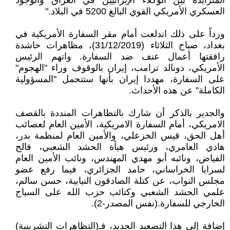
المتزايدة بين الوكلاء الإيرانيين في العراق والوجود
العسكري الأمريكي القوي البالغ 5200 في البلاد."
ورداً على ذلك اندلعت أمام مقر السفارة الأمريكية في
بغداد، صباح الثلاثاء (31/12/2019)، مظاهرات حاشدة
رافقتها أعمال عنف ضد السفارة. واتهم الرئيس
الأمريكي، دونالد ترامب، إيران بالوقوف وراء "الهجوم"
على السفارة، مهددا إيران بأنها ستتحمل "المسؤولية
الكاملة" عن هذه الأحداث.
والجدير بالذكر أن شارك بالتظاهرات المنددة بالقصف
الامريكي، أمام السفارة الامريكية، الأمين العام لعصائب
أهل الحق، قيس الخزعلي، والأمين العام لمنظمة بدر،
هادي العامري، ورئيس هيأة الحشد الشعبي، فالح
الفياض، ونائبه أبو مهدي المهندس، ونائب الأمين العام
لسرايا الخراساني، حامد الجزائري، فيما رفع عضو
مجلس النواب، عن كتلة الصادقون النيابية، حسن سالم،
علمي الحشد الشعبي وكتائب حزب الله على السياج
الخارجي للسفارة.(نفس المصدر-2).
إضافة إلى هذا التصعيد الجديد، فـ(التظاهرات التشرينية)