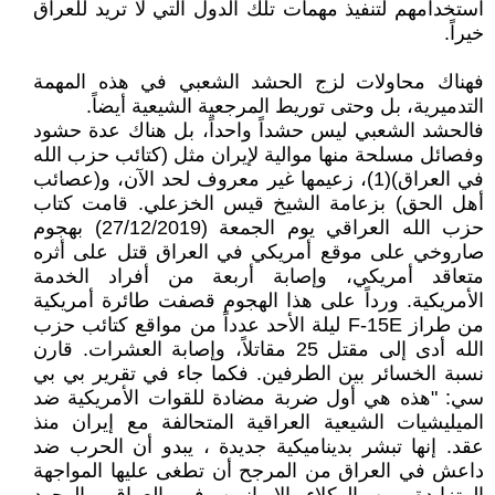
استخدامهم لتنفيذ مهمات تلك الدول التي لا تريد للعراق
خيراً.
فهناك محاولات لزج الحشد الشعبي في هذه المهمة
التدميرية، بل وحتى توريط المرجعية الشيعية أيضاً.
فالحشد الشعبي ليس حشداً واحداً، بل هناك عدة حشود
وفصائل مسلحة منها موالية لإيران مثل (كتائب حزب الله
في العراق)(1)، زعيمها غير معروف لحد الآن، و(عصائب
أهل الحق) بزعامة الشيخ قيس الخزعلي. قامت كتاب
حزب الله العراقي يوم الجمعة (27/12/2019) بهجوم
صاروخي على موقع أمريكي في العراق قتل على أثره
متعاقد أمريكي، وإصابة أربعة من أفراد الخدمة
الأمريكية. ورداً على هذا الهجوم قصفت طائرة أمريكية
من طراز F-15E ليلة الأحد عدداً من مواقع كتائب حزب
الله أدى إلى مقتل 25 مقاتلاً، وإصابة العشرات. قارن
نسبة الخسائر بين الطرفين. فكما جاء في تقرير بي بي
سي: "هذه هي أول ضربة مضادة للقوات الأمريكية ضد
الميليشيات الشيعية العراقية المتحالفة مع إيران منذ
عقد. إنها تبشر بديناميكية جديدة ، يبدو أن الحرب ضد
داعش في العراق من المرجح أن تطغى عليها المواجهة