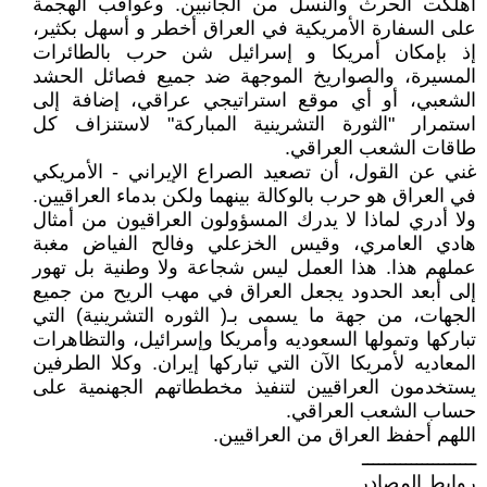
أهلكت الحرث والنسل من الجانبين. وعواقب الهجمة
على السفارة الأمريكية في العراق أخطر و أسهل بكثير،
إذ بإمكان أمريكا و إسرائيل شن حرب بالطائرات
المسيرة، والصواريخ الموجهة ضد جميع فصائل الحشد
الشعبي، أو أي موقع استراتيجي عراقي، إضافة إلى
استمرار "الثورة التشرينية المباركة" لاستنزاف كل
طاقات الشعب العراقي.
غني عن القول، أن تصعيد الصراع الإيراني - الأمريكي
في العراق هو حرب بالوكالة بينهما ولكن بدماء العراقيين.
ولا أدري لماذا لا يدرك المسؤولون العراقيون من أمثال
هادي العامري، وقيس الخزعلي وفالح الفياض مغبة
عملهم هذا. هذا العمل ليس شجاعة ولا وطنية بل تهور
إلى أبعد الحدود يجعل العراق في مهب الريح من جميع
الجهات، من جهة ما يسمى بـ( الثوره التشرينية) التي
تباركها وتمولها السعوديه وأمريكا وإسرائيل، والتظاهرات
المعاديه لأمريكا الآن التي تباركها إيران. وكلا الطرفين
يستخدمون العراقيين لتنفيذ مخططاتهم الجهنمية على
حساب الشعب العراقي.
اللهم أحفظ العراق من العراقيين.
ـــــــــــــــــــــ
روابط المصادر