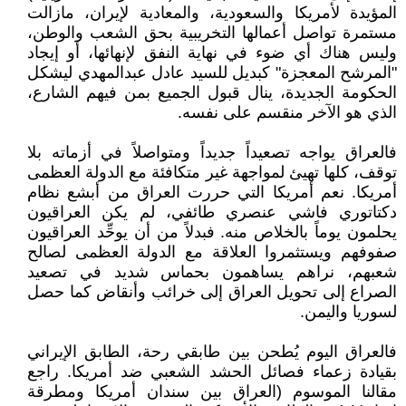
المؤيدة لأمريكا والسعودية، والمعادية لإيران، مازالت
مستمرة تواصل أعمالها التخريبية بحق الشعب والوطن،
وليس هناك أي ضوء في نهاية النفق لإنهائها، أو إيجاد
"المرشح المعجزة" كبديل للسيد عادل عبدالمهدي ليشكل
الحكومة الجديدة، ينال قبول الجميع بمن فيهم الشارع،
الذي هو الآخر منقسم على نفسه.
فالعراق يواجه تصعيداً جديداً ومتواصلاً في أزماته بلا
توقف، كلها تهيئ لمواجهة غير متكافئة مع الدولة العظمى
أمريكا. نعم أمريكا التي حررت العراق من أبشع نظام
دكتاتوري فاشي عنصري طائفي، لم يكن العراقيون
يحلمون يوماً بالخلاص منه. فبدلاً من أن يوحِّد العراقيون
صفوفهم ويستثمروا العلاقة مع الدولة العظمى لصالح
شعبهم، نراهم يساهمون بحماس شديد في تصعيد
الصراع إلى تحويل العراق إلى خرائب وأنقاض كما حصل
لسوريا واليمن.
فالعراق اليوم يُطحن بين طابقي رحة، الطابق الإيراني
بقيادة زعماء فصائل الحشد الشعبي ضد أمريكا. راجع
مقالنا الموسوم (العراق بين سندان أمريكا ومطرقة