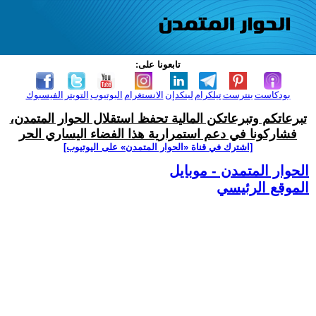
تابعونا على:
بودكاست
بنترست
تيلكرام
لينكدإن
الانستغرام
اليوتيوب
التويتر
الفيسبوك
تبرعاتكم وتبرعاتكن المالية تحفظ استقلال الحوار المتمدن،
فشاركونا في دعم استمرارية هذا الفضاء اليساري الحر
[اشترك في قناة ‫«الحوار المتمدن» على اليوتيوب]
الحوار المتمدن - موبايل
الموقع الرئيسي