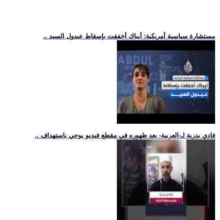
.. مستشارة سياسية أمريكية: أيباك أخفقت بإسقاط عبدول السيد
.. فادي بدرية لـ-العربية- بعد ظهوره في مقطع فيديو يوحي باستهداف