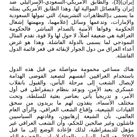
إيران)(3)، والطابق الأمريكي-السعودي-الإسرائيلي ضد
إيران والفصائل الموالية لها. وهذا الطابق الأمريكي يمثله
ما يسمى بـ(التظاهرات التشرينية)، التي تمولها السعودية
والإمارات، وتدعمها وسائل إعلامهما، ومهمتها إشغال
الحكومة وقواها الأمنية بالصدام المباشر. فالحكومة
العراقية هي ضعيفة أصلاً، لا حول لها ولا قوة، تقدم المثال
النموذجي لما يسمى بالدولة الفاشلة. وهذا هو غرض
أعداء العراق من دول الجوار لإبقائه في قعر قائمة الدول
الفاشلة.
هناك مساعي محمومة متواصلة من قبل هذه الدول
باستخدام العراقيين أنفسهم لتصعيد الفوضى الهدامة
لإيصال الشعب إلى مرحلة اليأس، والقبول بانقلاب
عسكري يعيد الأمن، ويوعد بنظام ديمقراطي في أول
الأمر، و تدريجياً يأتي بعناصر بعثية للسلطة، وتحت
مختلف الأسماء، ينفذون لهم ما يريدون من سحق
القيادات الشيعية، وإقناع الشعب العراقي، والرأي العام
العالمي، بأن الشيعة إرهابيون، وقادتهم السياسيين
فاشلون وغير صالحين للحكم، وأن الشعب العراقي غير
مؤهل للديمقراطية، لذلك فإعادة الوضع إلى ما قبل
2003، هو الحل السليم، والعداء لإيران، والخضوع التام