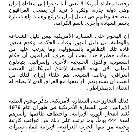
رفضنا معاداة أمريكا لا يعني أننا ندعوا إلى معاداة إيران
وهي دولة جارة، ولكن لا نريد أن يضحي العراقيون
بمصلحة وطنهم في سبيل إيران بذرائع وهمية واهية، تارة
باسم السيادة وأخرى باسم الكرامة.
إن الهجوم على السفارة الأمريكية ليس دليل الشجاعة
والوطنية، بل دليل التهور وغياب الحكمة، وعدم شعور
قادة تلك التظاهرة بالمسؤولية، وما يترتب عليه من
تبعات خطيرة جداً. يجب أن يعرف العراقيون أن حكام
السعودية والدول الخليجيه الأخرى وإسرائيل، يتبادلون
التهاني الآن بهذه الهجمةِ لإقناع أمريكا إن الشعب
العراقي، وخاصة الشيعة، هم حلفاء إيران، لذلك من
العبث أن تسندونهم، أو تقفوا مع العراق الذي لا يصلح له
النظام الديمقراطي.
كذلك التجاوز على السفارة الأمريكية، يذكِّر بهجوم الطلبة
الإيرانيين على السفارة الأمريكية في طهران عام 1979
بُعَيد انفجار الثورة الإيرانية، واختطاف طاقمها وأسرهم
لمدة 444 يوماً، وما ترتب على ذلك من عواقب كارثية
وخيمة من بينها الحرب العراقية- الإيرانية لثمان سنوات