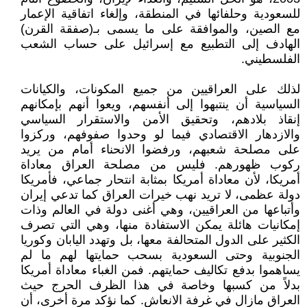
للسعودية وحلفائها في المنطقة، وإلغاء اتفاقية الإعمار
مع الصين، والموافقة على ما يسمى بـ(صفقة القرن)
الهادف إلى التطبيع مع إسرائيل على حساب الشعب
الفلسطيني.
لذلك على العراقيين من جميع المكونات، والكيانات
السياسية أن ينتبهوا إلى أنفسهم، ويعوا أنهم بإمكانهم
إنقاذ بلادهم، وتحقيق الأمن والاستقرار السياسي
والازدهار الاقتصادي فيما لو وحدوا صفوفهم، وركزوا
على مصلحة شعبهم، ورفضوا الانحناء أمام من يريد
ركوب ظهورهم. فليس من مصلحة العراق معاداة
أمريكا، لأن معاداة أمريكا بمثابة انتحار جماعي، فأمريكا
دولة عظمى، لا تريد نهب خيرات العراق كما تدعي إيران
وأتباعها من العراقيين، وهي أغنى دولة في العالم وذات
إمكانيات هائلة يمكن الاستفادة منها، وهي التي تصرف
الكثير على الدول المتحالفة معها، بل وتهدد اليابان وكوريا
الجنوبية وحتى السعودية بسحب حمايتها لهم ما لم
يساهموا بدفع تكاليف حمايتهم. فمن الغباء معاداة أمريكا
بدلاً من كسبها وخاصة في هذا الظرف الحرج حيث
العراق مازال في غرفة الانعاش. كما نؤكد مرة أخرى، أن