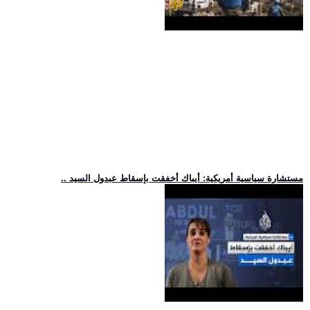
.. مستشارة سياسية أمريكية: أيباك أخفقت بإسقاط عبدول السيد