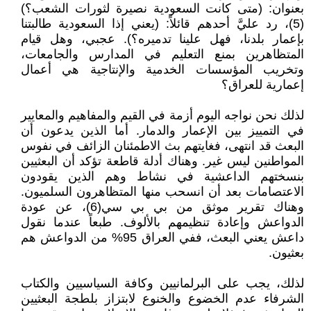
بعنوان: (متى كانت السعودية نصيرة لثورات الشعب؟)
(5)، رد عليَّ أحدهم قائلاً: (يعني إذا السعودية طالبتنا
بإعمار بلدنا، فهل علينا تدميره؟). عجبي، وهل قيام
المتظاهرين بمنع التعليم في المدارس والجامعات،
وتخريب المؤسسات الخدمية والإنتاجية هي أعمال
إعمارية للعراق؟
لذلك نحن نواجه اليوم أزمة في القيم والمفاهيم والمعايير
في التمييز بين الإعمار والدمار. أما الذين يدعون أن
البعث قد انتهى، فغايتهم بث الاطمئنان الزائف في نفوس
المواطنين ليس غير. وهناك أدلة قاطعة تؤكد أن البعثيين
بنسختهم الداعشية في نشاط وهم الذين يقودون
الاعتصامات بعد أن انسحب منها المتظاهرون السلميون.
وهناك تقرير موثق من بي بي سي(6)، عن عودة
الدواعش وإعادة تنظيمهم بالألوف. طبعاً عندما نقول
داعش يعني البعث، ففي العراق 95% من الدواعش هم
بعثيون.
لذلك، يجب على البرلمانيين وكافة السياسيين والكتاب
الشرفاء عدم الخضوع والخنوع لابتزاز بلطجة البعثيين