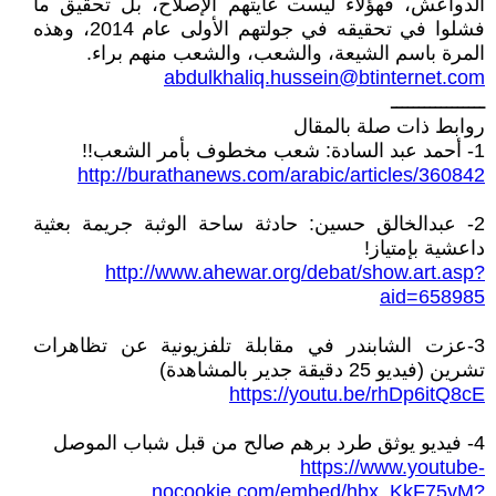
الدواعش، فهؤلاء ليست غايتهم الإصلاح، بل تحقيق ما
فشلوا في تحقيقه في جولتهم الأولى عام 2014، وهذه
المرة باسم الشيعة، والشعب، والشعب منهم براء.
abdulkhaliq.hussein@btinternet.com
ـــــــــــــــــ
روابط ذات صلة بالمقال
1- أحمد عبد السادة: شعب مخطوف بأمر الشعب!!
http://burathanews.com/arabic/articles/360842
2- عبدالخالق حسين: حادثة ساحة الوثبة جريمة بعثية
داعشية بإمتياز!
http://www.ahewar.org/debat/show.art.asp?
aid=658985
3-عزت الشابندر في مقابلة تلفزيونية عن تظاهرات
تشرين (فيديو 25 دقيقة جدير بالمشاهدة)
https://youtu.be/rhDp6itQ8cE
4- فيديو يوثق طرد برهم صالح من قبل شباب الموصل
https://www.youtube-
nocookie.com/embed/hbx_KkF75vM?