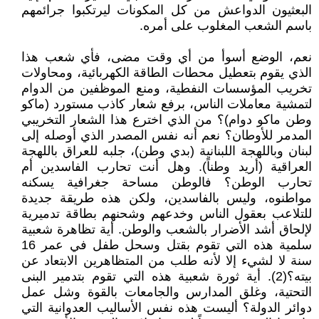
البعثيون الدواعش من كل المكونات ليرتكبوا جرائمهم
باسم الشعب المغلوب على أمره.
نعم، الوضع أسوأ من أي وقت مضى، فأي شعب هذا
الذي يقوم بتعطيل محطات الطاقة الكهربائية، ومحاولات
تخريب المؤسسات النفطية، ومنع الموظفين من الدوام
لتمشية معاملات الناس، برفع شعار كاذب مستورد (ماكو
وطن ماكو دوام)؟ من الذي اخترع هذا الشعار التخريبي
المدمر للأوطان؟ نعم أنه نفس المصدر الذي أوصله إلى
لبنان وباللهجة اللبنانية (بدي وطن)، جلبه للعراق باللهجة
العراقية (أريد وطناً). وهل أنت تحارب الفاسدين أم
تحارب الوطن؟ فالوطن مساحة جغرافية يسكنه
مواطنوه، وليس بالفاسدين، ولكن هذه طريقة جديدة
للتلاعب بعقول الناس وخدعهم وشحنهم بطاقة تدميرية
لإلحاق أشد الأضرار بالشعب والوطن. أية تظاهرة شعبية
سلمية هذه التي تقوم بقتل وسحل طفل في عمر 16
سنة لا لشيء إلا لأنه طلب من المتظاهرين الابتعاد عن
بيته؟(2). أية ثورة شعبية هذه التي تقوم بتدمير البنى
التحتية، وغلق المدارس والجامعات بالقوة وشل عمل
دوائر الدولة؟ أليست هذه نفس الأساليب العدوانية التي