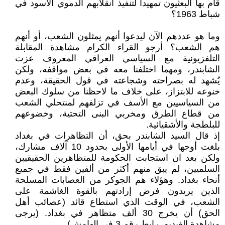
قام بها البعثيون تمهيداً لتنفيذ انقلابهم الدموي الأسود في
شباط 1963؟
وما هو عددهم الآن ليدعوا أنهم يمثلون الشعب، أو أنهم
هم الشعب؟ أرجو القراء الكرام مشاهدة المقابلة
التلفزيونية مع السياسي العراقي المعروف عزت
الشابندر، ومهما اختلفنا معه في بعض مواقفه، ولكن
يُشهد له بصراحته وشجاعته في قول الحقيقة، وعدم
خنوعه للابتزاز، على خلاف ما لاحظنا من سلوك البعض
من السياسيين مع الأسف في تزلفهم لمنتحلي الشعب
من قطاع الطرق ومخربي البنى التحتية، وخضوعهم
للبلطجة والأشقيائية.
إذ قال السيد الشابندر بحق، أن التظاهرات في بغداد
بلغت أوجها في أيامها الأولى بحدود 10 آلاف مشارك،
ولكن بعد ان استجابت الحكومة للمتظاهرين الحقيقيين
السلميين، لم يبق منهم أكثر من ألفين فقط في جميع
أنحاء بغداد. وهؤلاء هم الجوكر من العصابات المسلحة
الذين يريدون فرض إرادتهم بالقوة الغاشمة على
الشعب، في الوقت الذي استطاع قائد (عصائب أهل
الحق) أن يخرج 30 ألف متظاهر في بغداد. (يرجى
مشاهدة الفيديو، رابط رقم 3 في الهامش).