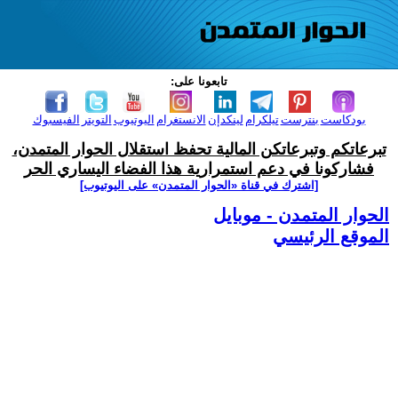
تابعونا على:
بودكاست
بنترست
تيلكرام
لينكدإن
الانستغرام
اليوتيوب
التويتر
الفيسبوك
تبرعاتكم وتبرعاتكن المالية تحفظ استقلال الحوار المتمدن،
فشاركونا في دعم استمرارية هذا الفضاء اليساري الحر
[اشترك في قناة ‫«الحوار المتمدن» على اليوتيوب]
الحوار المتمدن - موبايل
الموقع الرئيسي