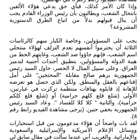
وإذا كان الأمر كذلك، فبأي حق يدعي هؤلاء الألفين
بانتحال الشعب، ويطالبون بأن رئيس الوزراء القادم يجب
أن ينال قبولهم بدلاً من اتباع الطرق الدستورية
المشروعة؟
يجب على المسؤولين، وخاصة الكبار منهم كالرئاسات
الثلاثة أن يحترموا أنفسهم بعدم التزلف لهؤلاء منتحلي
اسم الشعب، فإنهم جاؤوا ضد الشعب، وغايتهم الحط من
هيبة الدولة والمسؤولين، بتطبيق أجندات أجنبية لتدمير
العراق. وعلى سبيل المثال لا الحصر، حاول السيد رئيس
الجمهورية برهم صالح مقابلة "المحتجين" على أمل
إقناعهم بالعقل والمنطق. ولكن الذي حصل هو تعرضه
للإهانة إذ قابلوه بهتافات منتظمة تركزت في عبارتين،
الأولى (شلع قلع كلهم حرامية) أو (شلع قلع كلكم
حرامية)، والثانية " كلا كلا للفساد ". وعاد السيد رئيس
الجمهورية بخفي حنين. (يرجى مشاهدة الفيديو رابط رقم
4).
لقد بات واضحاً أن هؤلاء مدعومون من قبل استخبارات
ووسائل الإعلام الأمريكية والإسرائيلية والسعودية
والإماراتية. والغريب أني عندما سألت في مقال سابق لي