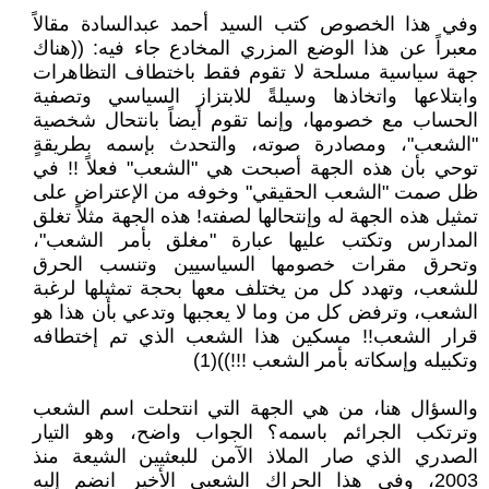
وفي هذا الخصوص كتب السيد أحمد عبدالسادة مقالاً
معبراً عن هذا الوضع المزري المخادع جاء فيه: ((هناك
جهة سياسية مسلحة لا تقوم فقط باختطاف التظاهرات
وابتلاعها واتخاذها وسيلةً للابتزاز السياسي وتصفية
الحساب مع خصومها، وإنما تقوم أيضاً بانتحال شخصية
"الشعب"، ومصادرة صوته، والتحدث بإسمه بطريقةٍ
توحي بأن هذه الجهة أصبحت هي "الشعب" فعلاً !! في
ظل صمت "الشعب الحقيقي" وخوفه من الإعتراض على
تمثيل هذه الجهة له وإنتحالها لصفته! هذه الجهة مثلاً تغلق
المدارس وتكتب عليها عبارة "مغلق بأمر الشعب"،
وتحرق مقرات خصومها السياسيين وتنسب الحرق
للشعب، وتهدد كل من يختلف معها بحجة تمثيلها لرغبة
الشعب، وترفض كل من وما لا يعجبها وتدعي بأن هذا هو
قرار الشعب!! مسكين هذا الشعب الذي تم إختطافه
وتكبيله وإسكاته بأمر الشعب !!!))(1)
والسؤال هنا، من هي الجهة التي انتحلت اسم الشعب
وترتكب الجرائم باسمه؟ الجواب واضح، وهو التيار
الصدري الذي صار الملاذ الآمن للبعثيين الشيعة منذ
2003، وفي هذا الحراك الشعبي الأخير انضم إليه