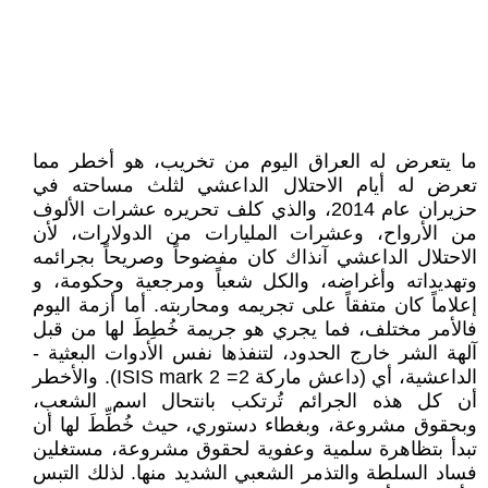
ما يتعرض له العراق اليوم من تخريب، هو أخطر مما
تعرض له أيام الاحتلال الداعشي لثلث مساحته في
حزيران عام 2014، والذي كلف تحريره عشرات الألوف
من الأرواح، وعشرات المليارات من الدولارات، لأن
الاحتلال الداعشي آنذاك كان مفضوحاً وصريحاً بجرائمه
وتهديداته وأغراضه، والكل شعباً ومرجعية وحكومة، و
إعلاماً كان متفقاً على تجريمه ومحاربته. أما أزمة اليوم
فالأمر مختلف، فما يجري هو جريمة خُطِطَ لها من قبل
آلهة الشر خارج الحدود، لتنفذها نفس الأدوات البعثية -
الداعشية، أي (داعش ماركة 2= ISIS mark 2). والأخطر
أن كل هذه الجرائم تُرتكب بانتحال اسم الشعب،
وبحقوق مشروعة، وبغطاء دستوري، حيث خُطِّطَ لها أن
تبدأ بتظاهرة سلمية وعفوية لحقوق مشروعة، مستغلين
فساد السلطة والتذمر الشعبي الشديد منها. لذلك التبس