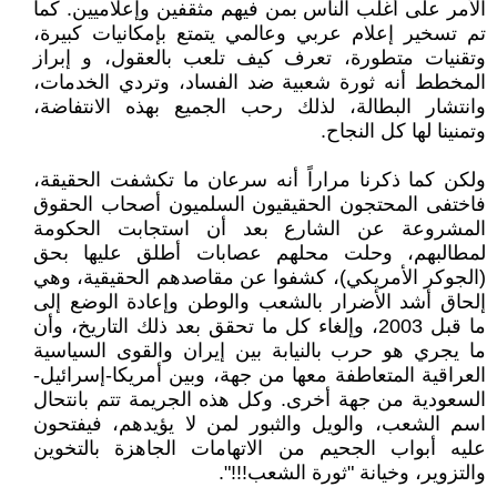
الأمر على أغلب الناس بمن فيهم مثقفين وإعلاميين. كما
تم تسخير إعلام عربي وعالمي يتمتع بإمكانيات كبيرة،
وتقنيات متطورة، تعرف كيف تلعب بالعقول، و إبراز
المخطط أنه ثورة شعبية ضد الفساد، وتردي الخدمات،
وانتشار البطالة، لذلك رحب الجميع بهذه الانتفاضة،
وتمنينا لها كل النجاح.
ولكن كما ذكرنا مراراً أنه سرعان ما تكشفت الحقيقة،
فاختفى المحتجون الحقيقيون السلميون أصحاب الحقوق
المشروعة عن الشارع بعد أن استجابت الحكومة
لمطالبهم، وحلت محلهم عصابات أطلق عليها بحق
(الجوكر الأمريكي)، كشفوا عن مقاصدهم الحقيقية، وهي
إلحاق أشد الأضرار بالشعب والوطن وإعادة الوضع إلى
ما قبل 2003، وإلغاء كل ما تحقق بعد ذلك التاريخ، وأن
ما يجري هو حرب بالنيابة بين إيران والقوى السياسية
العراقية المتعاطفة معها من جهة، وبين أمريكا-إسرائيل-
السعودية من جهة أخرى. وكل هذه الجريمة تتم بانتحال
اسم الشعب، والويل والثبور لمن لا يؤيدهم، فيفتحون
عليه أبواب الجحيم من الاتهامات الجاهزة بالتخوين
والتزوير، وخيانة "ثورة الشعب!!!".