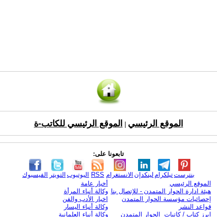
الموقع الرئيسي
الموقع الرئيسي للكاتب-ة
|
تابعونا على:
بنترست
تيلكرام
لينكدإن
الانستغرام
RSS
اليوتيوب
التويتر
الفيسبوك
الموقع الرئيسي
أخبار عامة
هيئة ادارة الحوار المتمدن - للإتصال بنا
وكالة أنباء المرأة
إحصائيات مؤسسة الحوار المتمدن
اخبار الأدب والفن
قواعد النشر
وكالة أنباء اليسار
ابرز كتاب / كاتبات الحوار المتمدن
وكالة أنباء العلمانية