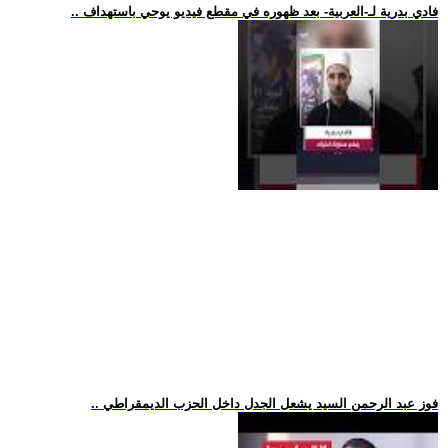
.. فادي بدرية لـ-العربية- بعد ظهوره في مقطع فيديو يوحي باستهداف
.. فوز عبد الرحمن السيد يشعل الجدل داخل الحزب الديمقراطي