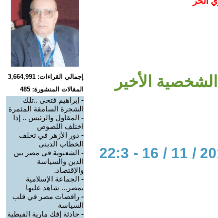
ي الحر
الشخصية الأخير
إجمالي القراءات: 3,664,991
المقالات المنشورة: 485
-
إبراهيم فتحى ..تلك
الشجرة السامقة المثمرة
-
المقاول والرئيس .. إذا
اختلف اللصوص
-
دور الأزهر في تخلف
الخطاب الدينى
الحوار المتمدن-العدد: 6410 - 2019 / 11 / 16 - 22:3
-
الشعبوية في مصر بين
الدين والسياسة
والإقتصاد.
-
الجماعة الإسلامية
بمصر... شاهد عليها
-
راقصات مصر في قلب
السياسة
-
حادثة إفك مارية القبطية