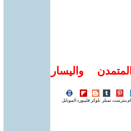
متمدن واليسار
م
بنترست
تمبلر
بلوكر
فليبورد
الموبايل