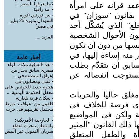
قد قرانه على امرأة
كما يعرفها المصر ...
-
أمه راقية
ف بقانون "سوزان" في
-
بين ثورتين (ثورة
السودان وثورة 25 يناير
ون الخلع" الذي يُشكّل أحد
في مصر)
نون الأحوال الشخصية
المزيد.....
فسها من دون أن تكون
منه إساءة إليها، في
أخبار عامة
سابق أن يتقدّم بطلب
-
بعد -اتفاقية مكة-.. لواء
مصري سابق يحذر من
تستوجب انفصاله عن
إغراق المنطقة في ...
-
قتلى ومصابون في
هجوم جديد للحوثيين على
معقل الحكومة اليمنية ...
لق حاليا والحريات
-
سكان قرية بلغارية
 أى فرصة للخلاف فى
قلقون من -عواقب- تورط
محتمل لقريتهم في حرب
 ولكن فى المواضيع
...
-
الخارجية الأمريكية:
ا ذلك القانون "المثير
واشنطن تتحرك لقطع
شريان التمويل غير المش
ة والطفل المتعلق
...