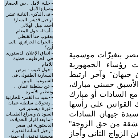
-
خلية الأمل .. بين الحصار
وضياع الأمل.
-
فى الذكرى الثانية عشر
لرحيل قديس اليسار/
أحمد نبيل الهلالى
-
أسئلة حول المعلم
يعقوب حنا القبطى
-
الحراك الجزائري ..الى
أين؟
صر بتغيرّات موسمية
-
اتفاق الإعلان الدستورى
في الخرطوم.. خطوة
 رؤساء الجمهورية
للأمام
-
حول كتيب - مرض
 جيهان" وآخر ارتبط
اليسارية الطفولى في
الشيوعية- للينين
لأسبق حسنى مبارك،
-
عن سلطنة عمان ..
وتنظيم الأسرة
مع السادات أو مبارك
-
-سيدات القمر- للحارثية
 القوانين على رأسها
..وتحولات سلطنة عمان
-
ثورة ديسمبر في
سيدة جيهان السادات
السودان وصراع الطبقات
-
ما بعد إقرار التعديلات
الشقة من حق الزوجة"
الدستورية في مصر
-
رحيل الفنانة القديرة
ن الزواج الثانى وأجاز
محسنة توفيق، أو -بهية-