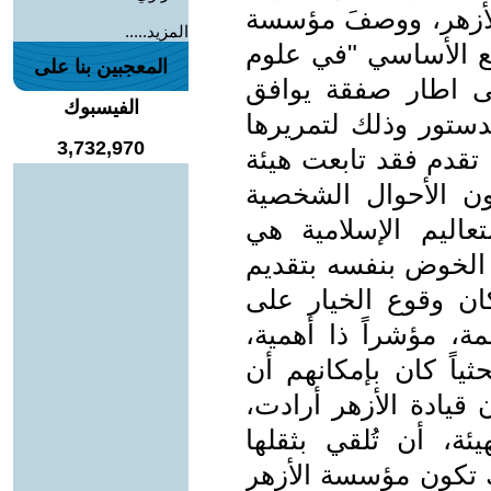
لأزهر، ووصفَ مؤسسة
المزيد.....
رجع الأساسي "في علوم
المعجبين بنا على
فى اطار صفقة يوافق
الفيسبوك
دستور وذلك لتمريرها
3,732,970
تقدم فقد تابعت هيئة
ون الأحوال الشخصية
اليم الإسلامية هي
 الخوض بنفسه بتقديم
كان وقوع الخيار على
مة، مؤشراً ذا أهمية،
ثياً كان بإمكانهم أن
 قيادة الأزهر أرادت،
ئة، أن تُلقي بثقلها
ك تكون مؤسسة الأزهر