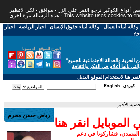
 أنواع الكوكيز نرجو النقر على الزر - موافق - لكي لاتظهر
This website uses cookies to ensure you ge
وكالة أنباء العمال
-
وكالة أنباء حقوق الإنسان
-
اخبار الرياضة
-
اخبار
لوم
التبرع للموقع - ادعمونا
حرية والعدالة الاجتماعية للجميع
"
تى نالها أعلام في الفكر والثقافة
قر هنا لاستخدام الموقع البديل
كوردي
English
خصية الأخير
رياض حسن محرم
لموبايل انقر هنا
 المتمدن، فشاركونا في دعم