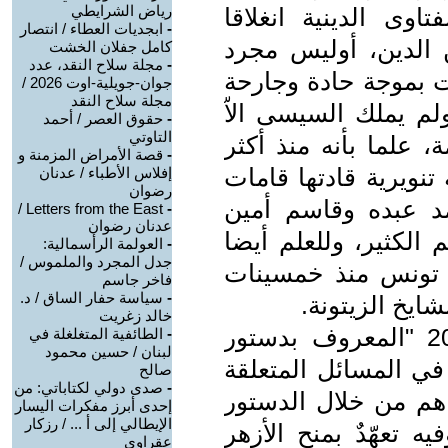
رياض الشرايطي
وى الدينية انغلاقا
-
ابجديات العطاء / انتصار
ن الدين، أوليس مجرد
كامل جفلان الخشت
-
مجلة سلاح النقد، عدد
 بموجة حادة وجارحة
جوان-جويلية-اوت 2026 /
مجلة سلاح النقد
لم يملك السيسى الاّ
-
حقوق العصر / أحمد
التاوتي
، علما بأنه منذ أكثر
-
قصة الأمراض المزمنة و
ويرية قادتها قامات
إفلاس الأطباء / عدنان
رضوان
د عبده وقاسم أمين
Letters from the East /
-
عدنان رضوان
الكثير، وللعلم أيضا
-
العولمة الرأسمالية:
جدل المجرد والملموس /
ى تونس منذ خمسينات
فاخر جاسم
-
سياسة حفار الساق / د.
يخ الزيتونة.
خالد زغريت
لقد نصّ أحد البنود في دستور 2012 "المعروف بدستور
-
الطائفية المتغلغلة في
لبنان / حسين محمود
في المسائل المتعلقة
صالح
-
صدى دولي لكتاباتي: من
غاهم من خلال الدستور
إحدى أبرز مفكرات اليسار
الإيطالي إلى أ ... / رزكار
 الذي أُقِرّ في العام 2014 وفيه تعهّدٌ بمنح الأزهر
عقراوي