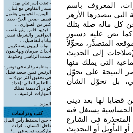
-
تعنت إسرائيلي يهدد
راث، المعروف باسم
مسار التفاوض مع لبنان
 التى يتصدرها الأزهر
-
اليمن.. الحوثيون يعلنون
قصف -صحن الجنّ- بعدد
ن كل ماله صلة بتلك
كبير من الصواري ...
-
فيديو -قاس- يثير غضب
 كما نص عليه دستور
العراقيين والشرطة تصدر
بيانا بالتفاصيل ...
قعه المتصدِّر، محوِّلاً
-
نواب ليبيون يستنكرون
صلاحات إلى الحديث
أحداث صرمان ويهاجمون
صمت الرئاسي وحكومة
ماعية التى يملك منها
...
-
منظمة رقابية في تونس:
ر النتيجة على تحوّل
الرئيس قيس سعيد فشل
في تحقيق أكثر من 8 ...
 بل تحوّل الشأن
-
التعليم العالي: إعداد
كوادر أكاديمية تمتلك
المهارات الرقمية ...
ن قضايا لها بعد دينى
المزيد.....
 الحساسية يستغل فيه
كتب ودراسات
ة المتجذرة فى الشارع
-
حين استيقظ رأس المال
داخل الإنسان .. قراءة
 التأويل أو التحديث
ماركسية ثورية في ... /