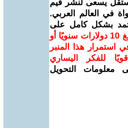
ستقل يسعى لنشر قيم
واة في العالم العربي.
عتمد بشكل كامل على
ساهم/ي معنا! بدعمكم بمبلغ 10 دولارات سنويًا أو
 استمرار هذا المنبر
ويًا للفكر اليساري
ى معلومات التحويل