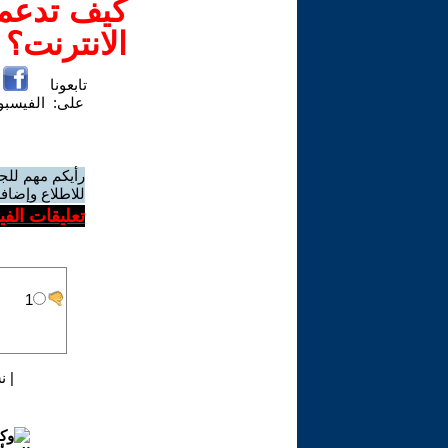
كيف تدعم-
الانترنت؟
تابعونا
على:
الفيسب
رأيكم مهم للج
للاطلاع وإضافة
تعليقات الف
|
ن