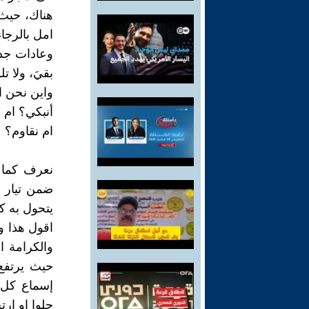
هناك، حيث
امل بالرجا
وعادات جدي
بقيَ، ولا ت
واين نحن ا
أنبكي؟ ام 
ام نقاوم؟
نعرف كما ي
ضمن تيار ا
يتحول به ك
اقول هذا وك
والكرامة ال
حيث يرتفع 
إسماع كل ا
حلوا او ارتح