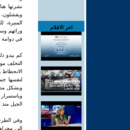
نشرتها هنا 
ويفشلون، ث
المنيرة، ل
اخر الافلام
ورائهم وسلط
في دوامة (
كم يبدو ذل
التخلف موق
الانحطاط و
لنفسها جم
وبشكل مدر
وباستمرار 
الجيل منذ ا
وفي الطرف 
الى مجراه