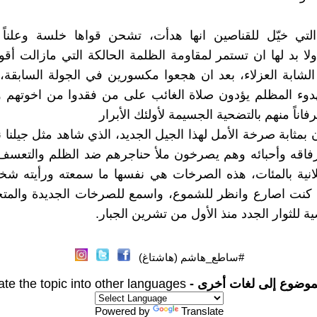
التي خيّل للقناصين انها هدأت، تشحن قواها خلسة وعلناً
ا بد لها ان تستمر لمقاومة الظلمة الحالكة التي مازالت أ
لشابة العزلاء، بعد ان هجعوا مكسورين في الجولة السابقة،
دوء المظلم يؤدون صلاة الغائب على من فقدوا من اخوتهم و
فاناً منهم بالتضحية الجسيمة لأولئك الأبرار
ن بمثابة صرخة الأمل لهذا الجيل الجديد، الذي شاهد مثل جيلنا
فاقه وأحبائه وهم يصرخون ملأ حناجرهم ضد الظلم والتعسف 
علانية بالمئات، هذه الصرخات هي نفسها ما سمعته ورأيته ش
ا كنت اصارع وانظر للشموع، واسمع للصرخات الجديدة والمت
ضية للثوار الجدد منذ الأول من تشرين الجبار.
#ساطع_هاشم (هاشتاغ)
موضوع إلى لغات أخرى -
ate the topic into other languages
Powered by
Translate