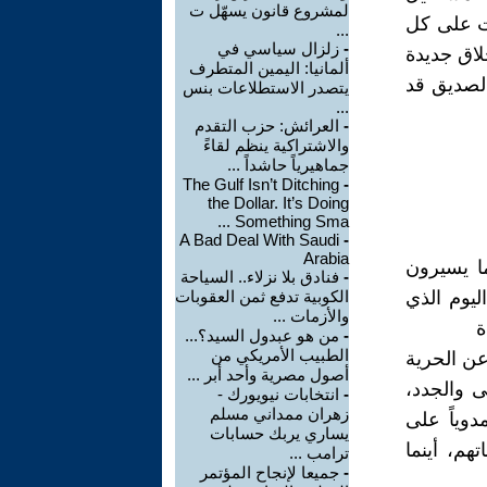
لمشروع قانون يسهّل ت
ت على كل
...
-
زلزال سياسي في
لاق جديدة
ألمانيا: اليمين المتطرف
الصديق قد
يتصدر الاستطلاعات بنس
...
-
العرائش: حزب التقدم
والاشتراكية ينظم لقاءً
جماهيرياً حاشداً ...
The Gulf Isn’t Ditching
-
the Dollar. It’s Doing
Something Sma ...
A Bad Deal With Saudi
-
Arabia
ما يسيرون
-
فنادق بلا نزلاء.. السياحة
ليوم الذي
الكوبية تدفع ثمن العقوبات
والأزمات ...
ة
-
من هو عبدول السيد؟...
الطبيب الأمريكي من
عن الحرية
أصول مصرية وأحد أبر ...
ى والجدد،
-
انتخابات نيويورك -
زهران ممداني مسلم
دوياً على
يساري يربك حسابات
هم، أينما
ترامب ...
-
جميعا لإنجاح المؤتمر