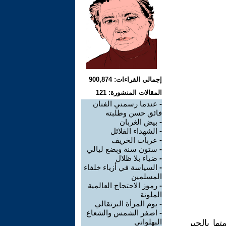
إجمالي القراءات: 900,874
المقالات المنشورة: 121
-
عندما رسمني الفنان
فائق حسن وطلبته
-
بيض الغربان
-
الشهداء القلائل
-
عربات الخريف
-
ستون سنة وبضع ليالي
-
ضياء بلا ظلال
-
السياسة في أزياء خلفاء
المسلمين
-
رموز الاحتجاج العالمية
الملونة
-
يوم المرأة البرتقالي
-
اصفر الشمس والشعاع
البهلواني
ا بالحبر