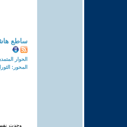
ساطع هاش
الحوار المتمدن-العدد: 6390 - 19
المحور: الثور
وجدت نفسي