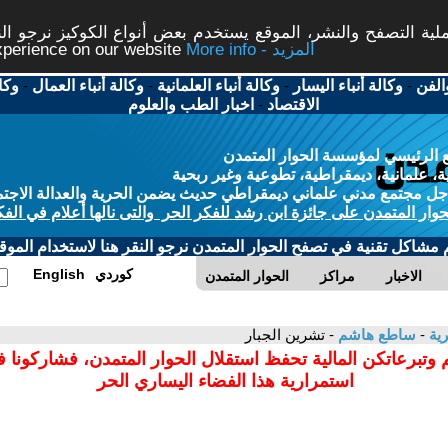
ة التصفح والنشر، الموقع يستخدم بعض أنواع الكوكيز نرجو النق
More info - المزيد
experience on our website
الفن
-
وكالة أنباء اليسار
-
وكالة أنباء العلمانية
-
وكالة أنباء العمال
-
وكا
الاقتصاد
-
اخبار الطب والعلوم
 الرئيسي لمؤسسة الحوار المتمدن
، علمانية، ديمقراطية، تطوعية وغير ربحية
ل مجتمع مدني علماني ديمقراطي حديث يضمن الحرية والعدالة الاجتم
حوار المتمدن على جائزة ابن رشد للفكر الحر والتى نالها أعلام في الفك
م مشاكل تقنية في تصفح الحوار المتمدن نرجو النقر هنا لاستخدام الموقع
كوردي
English
الاخبار
مراكز
الحوار المتمدن
رية
-
ساطع هاشم
- تشرين الجبار
 وتبرعاتكن المالية تحفظ استقلال الحوار المتمدن، فشاركونا 
استمرارية هذا الفضاء اليساري الحر