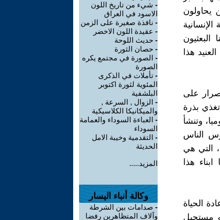
-
شيء من تاريخ اللون
ين يحاولون
الاسود في العراق
-
نافذة صغيرة على الزمن
الإنسانية
-
عقيدة اللون الاخضر
 البعثيون
-
حديث اللوحة
-
حصان الثورة
لعنيد هذا
-
الصورة في مجتمع يكره
الصورة
-
تأملات في الذكرى
المئوية لثورة اكتوبر
اصرار على
البلشفية
-
الزوال , السرعة ,
تغذي بذرة
والميكانيكا الكلاسيكية
-
العباءة السوداء والعمامة
يا، وتنشأ
السوداء
وس الناس
-
التقدمية وخيبة الامل
الحديثة
 التي هي
ابناء هذا
المزيد.....
وكالة أنباء اليسار
دة الحياة
-
صدامات بين الشرطة
وآلاف المتظاهرين رفضا
ه مستحيل