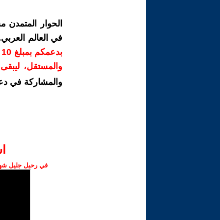
الحوار المتمدن م
في العالم العربي
ب
والمستقل، ليبقى ص
والمشاركة في دع
ا‫
في رحيل جليل شهبا