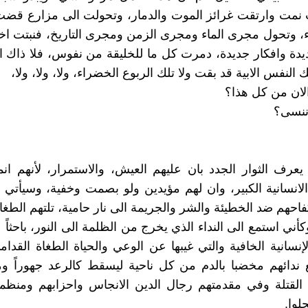
 نمت وارتقت غرائز الموت والدمار، وتحولت الى مزارع قض
ء، وتحول مجرى الماء ومجرى الزمن ومجرى التاريخ، فنبتت اخ
دة وافكار جديدة، دمرت كل ما للخليقة من نفوس، فلا ذاك 
لك النفس الابية قد بقت ولا تلك الربوع الخضراء، ولا، ولا، ولا،
لان من كل هذا؟
ننسى؟
عرف الثوار الجدد بان عليهم العيش، والاستمرار، لأنهم ان
لانسانية الكبير، وان لهم مؤيدين ولو بصمت وخفية، وسيأتي ا
فاحهم ضد الخطيئة والشر والجريمة الى نار حامية، تلتهم الطغا
أني استمع الى النداء الذي يخرج من الظلمة الى النور، باحثاً 
إنسانية الخافية والتي غيبها عن الوعي والحياة الطغاة القدام
ندائهم مخضبا بالدم من كل ناحية ليسقط كالرعد جهوراً وم
لقتلة وفي مقدمتهم رجال الدين الانجاس واحزابهم ومنظمات
لوا.