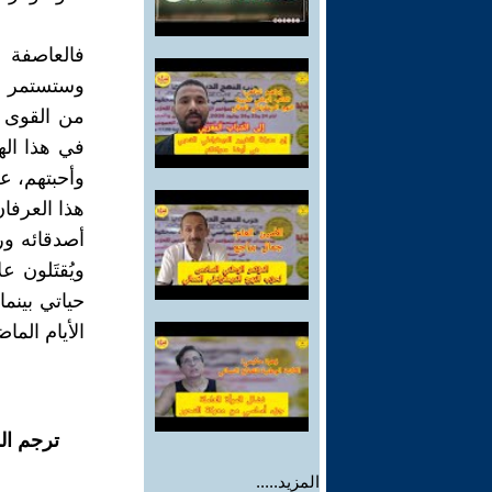
فالعاصفة 
وستستمر ول
من القوى ا
في هذا اله
وأحبتهم، عر
هذا العرفا
أصدقائه ور
ويُقتَلون 
حياتي بينم
الأيام الما
ترجم ال
المزيد.....