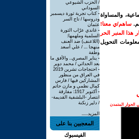
/ الحزب الشيوعي
السوداني
-
كتاب تجربة ثورة ديسمبر
اعية، والمساواة
ودروسها / تاج السر
م.
ساهم/ي معنا!
عثمان
-
غاندي عرّاب الثورة
رار هذا المنبر الحر
السلمية وملهمها:
(اللاعنف) ضد العنف
معلومات التحويل
منهجا ... / علي أسعد
وطفة
-
يناير المصري.. والأفق ما
بعد الحداثي / محمد دوير
-
احتجاجات تشرين 2019
في العراق من منظور
المشاركين فيها / فارس
كمال نظمي و مازن حاتم
-
أكتوبر 1917: مفارقة
انتصار -البلشفية القديمة-
/ دلير زنكنة
الحوار المتمدن
المزيد.....
المعجبين بنا على
الفيسبوك