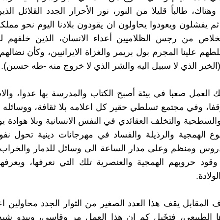
وهناك، طالباً قليلا من النور، نور الأحرار الجدد القلائل الذ
م يفشلون ويعودوا يحاولون ان يقودون بلادنا اليوم نحو مملكة 
لخلاص من رجس الظلاميين أعداء الانسان، الذين خلفهم لنا
هم علينا المجرم بول بريمر والغزاة الايرانيين، وكأن نضالهم ا
الخير الذي لا سبيل اليه والشر الذي لا خروج منه -طه حسين).
ك العمل صعبا في بيئة أصبح الكتاب والمدرسة بها عدوا، وال
فا، وفي مجتمع تسلطي حقير كل اعلامه بلا ثقافة، ووسائله 
السطحية والتخلف العقائدي في النفس الانسانية وبلا هوادة يوم
وع الهمجية والرذيلة والفساد في مهرجانات دينية تحول نف
وس ومنظم وعلى مدار الساعة الى وسائل للدمار والخراب،
وقود حروبهم الهمجية والعنصرية تلك التي نعرفها، ويعرفها 
لولادة.
المقابل يقف هذا العدد الصغير من الثوار الجدد محاولين اعا
ا الطبيعي، فتخَيل كم ان هذا العمل مر وقاسي، ويبدو شب