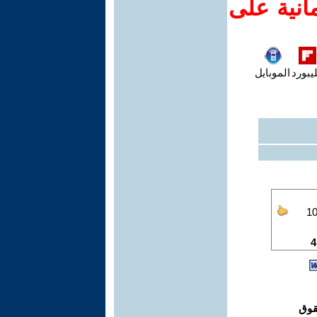
انية على
يبورد
الموبايل