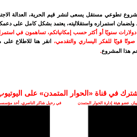
شروع تطوعي مستقل يسعى لنشر قيم الحرية، العدالة الاجتم
. ولضمان استمراره واستقلاليته، يعتمد بشكل كامل على دعمك
دعمكم بمبلغ 10 دولارات سنويًا أو أكثر حسب إمكانياتكم، تساهمون في استم
وتًا قويًا للفكر اليساري والتقدمي
،
انقر هنا للاطلاع على 
م هذا المشروع
.
شترك في قناة «الحوار المتمدن» على اليوتيوب
ز، عضو هيئة إدارة الحوار المتمدن
في رحيل شاكر الناصري، أحد مؤسسي 