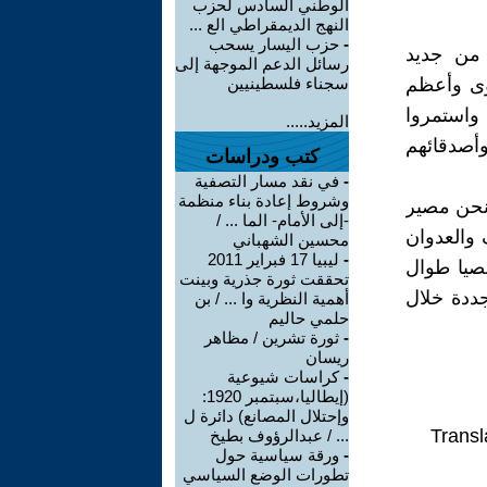
الوطني السادس لحزب
النهج الديمقراطي الع ...
-
حزب اليسار يسحب
 من جديد
رسائل الدعم الموجهة إلى
قوى وأعظم
سجناء فلسطينيين
 واستمروا
المزيد.....
أصدقائهم
كتب ودراسات
-
في نقد مسار التصفية
وشروط إعادة بناء منظمة
 نحن مصير
-إلى الأمام- الما ... /
والعدوان
محسين الشهباني
-
ليبيا 17 فبراير 2011
خصيا طوال
تحققت ثورة جذرية وبينت
جددة خلال
أهمية النظرية وا ... / بن
حلمي حاليم
-
ثورة تشرين / مظاهر
ريسان
-
كراسات شيوعية
(إيطاليا،سبتمبر 1920:
وإحتلال المصانع) دائرة ل
Transl
... / عبدالرؤوف بطيخ
-
ورقة سياسية حول
تطورات الوضع السياسي