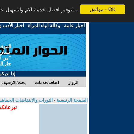
موافق - OK
لتوفير افضل خدمة لكم ولتسهيل عملي
أخبار عامة
-
وكالة أنباء المرأة
-
اخبار الأدب و
الموقع
يسارية
"من أج
حاز ال
إذا لديك
الزوار
اضافة/خدمات
بحث/الارشيف
الصفحة الرئيسية
-
الثورات والانتفاضات الجماهي
تبرعاتكم