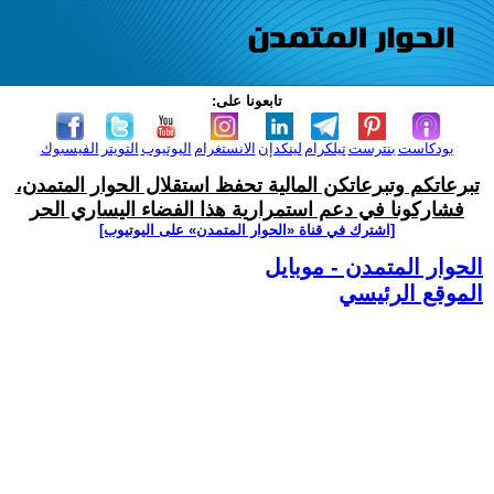
تابعونا على:
بودكاست
بنترست
تيلكرام
لينكدإن
الانستغرام
اليوتيوب
التويتر
الفيسبوك
تبرعاتكم وتبرعاتكن المالية تحفظ استقلال الحوار المتمدن،
فشاركونا في دعم استمرارية هذا الفضاء اليساري الحر
[اشترك في قناة ‫«الحوار المتمدن» على اليوتيوب]
الحوار المتمدن - موبايل
الموقع الرئيسي