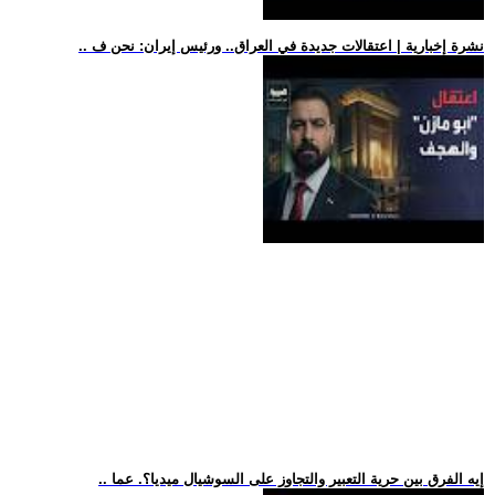
.. نشرة إخبارية | اعتقالات جديدة في العراق.. ورئيس إيران: نحن ف
.. إيه الفرق بين حرية التعبير والتجاوز على السوشيال ميديا؟. عما