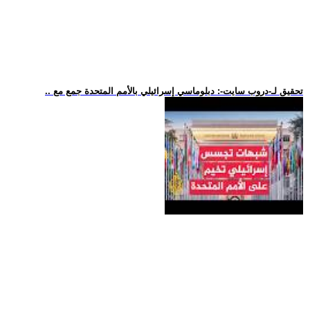
.. تحقيق لـ-دروب سايت-: دبلوماسي إسرائيلي بالأمم المتحدة جمع مع