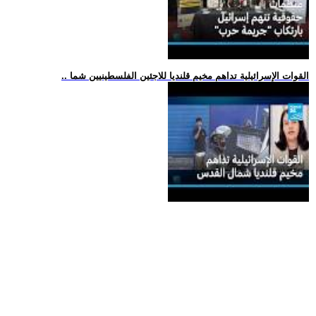
.. القوات الإسرائيلية تداهم مخيم قلنديا للاجئين الفلسطينيين شما