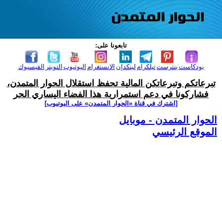
تابعونا على:
بودكاست
بنترست
تيلكرام
لينكدإن
الانستغرام
اليوتيوب
التويتر
الفيسبوك
تبرعاتكم وتبرعاتكن المالية تحفظ استقلال الحوار المتمدن،
فشاركونا في دعم استمرارية هذا الفضاء اليساري الحر
[اشترك في قناة ‫«الحوار المتمدن» على اليوتيوب]
الحوار المتمدن - موبايل
الموقع الرئيسي