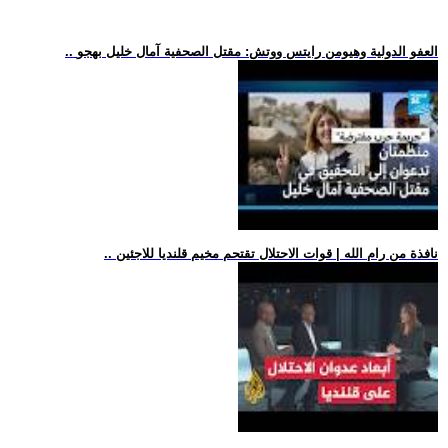
.. العفو الدولية وهيومن رايتس ووتش: مقتل الصحفية آمال خليل بهجو
.. نافذة من رام الله | قوات الاحتلال تقتحم مخيم قلنديا للاجئين