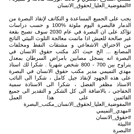
#المفوضية_العليا_لحقوق_الانسان
يجب على الجميع المساعدة و التكاتف لإنقاذ البصرة من
الدمار فالبصرة اليوم ملوثة 100‎%‎ و حسب دراسات
تؤاكد على ان البصرة في عام 2030 سوف تصبح بقعة
غير صالحة للعيش اذا ماتمت معالجة التلوث البيئي الناتج
من الاحتراق الاشعاعي و مشتقات النفط ومخلفات
المصانع ... الخ حيث اكد مكتب حقوق الانسان في
البصرة انه يسجل مصابين بامراض السرطان بمعدل
يتراوح بين 700 - 800 شخص شهريا . شكرا لك استاذ
مهدي التميمي مدير مكتب حقوق الانسان في البصرة
على هذه الجهود لإنقاذ جيل كامل ، شكرا الى النائب
الاستاذ مظفر الفضل ، شكرا الى الاستاذة سمية
الخفاجي ، بالاضافة الى كل الشكر و التقدير الى جميع
القائمين على هذا العمل
#المفوضية_العليا_لحقوق_الانسان_مكتب_البصرة
#مهدي_التميمي
#حقوق_الانسان
#البيئة