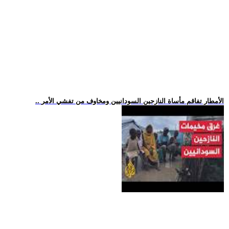
.. الأمطار تفاقم مأساة النازحين السودانيين ومخاوف من تفشي الأمر