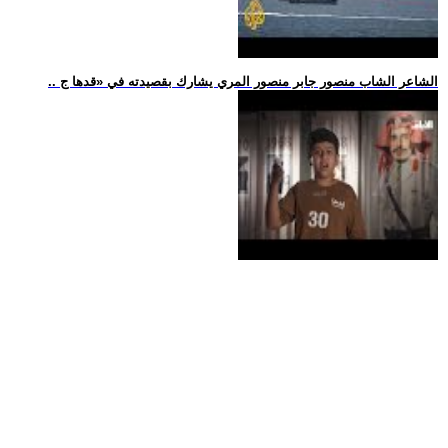
.. الشاعر الشاب منصور جابر منصور المري يشارك بقصيدته في «قدها ج