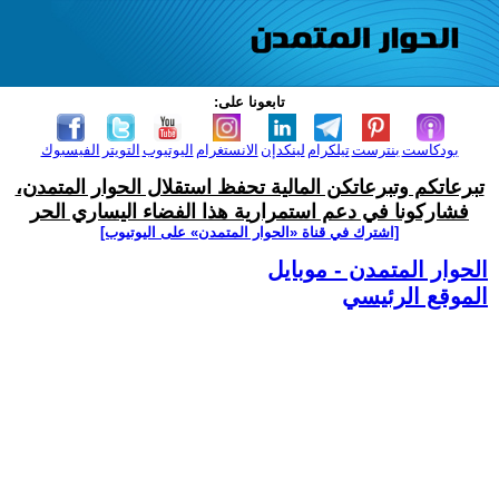
تابعونا على:
بودكاست
بنترست
تيلكرام
لينكدإن
الانستغرام
اليوتيوب
التويتر
الفيسبوك
تبرعاتكم وتبرعاتكن المالية تحفظ استقلال الحوار المتمدن،
فشاركونا في دعم استمرارية هذا الفضاء اليساري الحر
[اشترك في قناة ‫«الحوار المتمدن» على اليوتيوب]
الحوار المتمدن - موبايل
الموقع الرئيسي