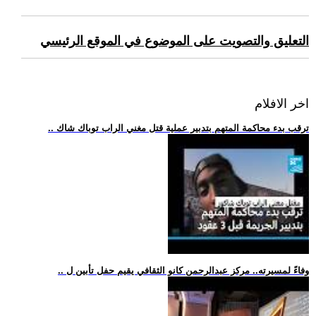
التعليق والتصويت على الموضوع في الموقع الرئيسي
اخر الافلام
.. ترقب بدء محاكمة المتهم بتدبير عملية قتل مغني الراب توباك شاك
.. وفاءً لمسيرته.. مركز عبدالرحمن كانو الثقافي يقيم حفل تأبين ل