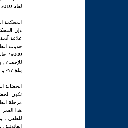
لعام 2010 .
المحكمة الح
وإن المحكم
علاقة آثمة
حدوث الطلا
للإحصاء , و
يبلغ 7% والنرويج 27% .
الحضانة ال
مرحلة الطف
هذا العمر 
للطفل , وي
القانونية 