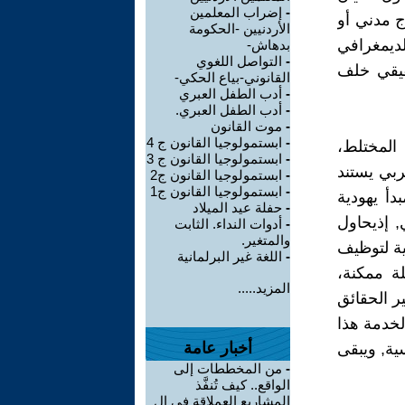
-
إضراب المعلمين
ج مدني أو
الأردنيين -الحكومة
لديمغرافي
بدهاش-
-
التواصل اللغوي
حقيقي خلف
القانوني-بياع الحكي-
-
أدب الطفل العبري
-
أدب الطفل العبري.
-
موت القانون
-
ابستمولوجيا القانون ج 4
 المختلط،
-
ابستمولوجيا القانون ج 3
ربي يستند
-
ابستمولوجيا القانون ج2
-
ابستمولوجيا القانون ج1
دأ يهودية
-
حفلة عيد الميلاد
ي, إذيحاول
-
أدوات النداء. الثابت
والمتغير.
ية لتوظيف
-
اللغة غير البرلمانية
ة ممكنة،
المزيد.....
ير الحقائق
لخدمة هذا
أخبار عامة
ية, ويبقى
-
من المخططات إلى
الواقع.. كيف تُنفَّذ
المشاريع العملاقة في ال