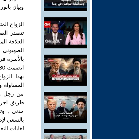
وبيان بانورا
الزواج المث
تتصدر الص
العلاقة الم
الصهيوني م
بهذا الزوا
المساواة و
من رجل وام
طريق اجرا
مدني , وتل
بالسعي لإض
لغايات التع