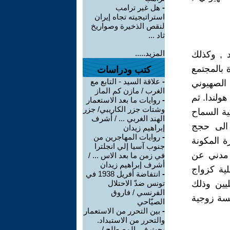
-
هل غير ترامب
استراتيجيته تجاه إيران
لنقص الذخيرة وصواريخ
ثاد ...
المزيد.....
 , وكذلك
 بالمجتمع
كتب ودراسات
-
علاقة السيد - التابع مع
 الصهيوني
الغرب / مازن كم الماز
ربي , إذ أن أول زواج مثلي تم في عام 2001 في هولندا. ثم
-
روايات ما بعد الاستعمار
وشتات جزر الكاريبي/ جزر
يكية السماح
الهند الغربي ... / أشرف
 الى حجج
إبراهيم زيدان
-
روايات المهاجرين من
ة المكونة
جنوب آسيا إلي انجلترا
 مدني عن
في زمن ما بعد الاس ... /
أشرف إبراهيم زيدان
ية كزواج
-
انتفاضة أفريل 1938 في
يين وذلك
تونس ضدّ الاحتلال
الفرنسي / فاروق
سسة زوجية
الصيّاحي
-
بين التحرر من الاستعمار
والتحرر من الاستبداد.
بحث في المصطلح /