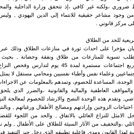
ضروري ،ولكنه غير كافي ،إذ تتحقق وزارة الداخلية والمحك
من وجود مشاعر حقيقية للانتماء إلى الدين اليهودي , ولي
 مركز قانوني .
ريعية للحد من الطلاق
يان مؤخرا على احداث ثورة في منازعات الطلاق وذلك عبر 
طلب تسوية للمنازعات من طلاق ونفقة وحضانة , بحيث 
الزوجان لأربع اجتماعات مستمرة لمدة 45 يوم لتدارس و
ماعيين وعلماء نفس وأطباء نفسيين ومحامي مستقل لا يمثل 
الوحدة، المساعدة للخصوم، وتمدهم بالمعلومات عن الاجراءات 
والمواقف العاطفية والمالية والقانونية ،والضرر الذي يلحق
ضي, وتقدم هذه الوحدة النصح والارشاد للخصوم لمعالجة النز
احتياجات الزوجين وإرادتهم ومصالح الأطفال ورغباتهم , وبالنت
ل الامثل للنزاع العائلي بالاتفاق , والحد من اللجوء للقضا
ئلي ،والتخفيف من الآثار السيئة للطلاق على الأطفال , ولم نع
لبية لهذا القانون ومدى فاعلية تطبيقه الذي دخل حيز التنفيذ 