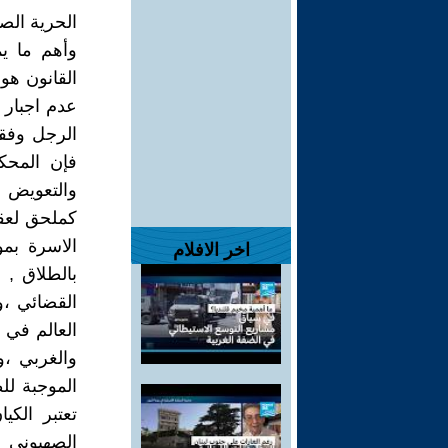
الحرية الص
وأهم ما يم
القانون هو
عدم اجبار 
الرجل وفقا
فإن المحك
والتعويض عن
كملحق لعقد
الاسرة بم
اخر الافلام
بالطلاق , 
القضائي ،
العالم في 
والغربي ،و
الموجبة لل
تعتبر الكي
الصهيوني ،