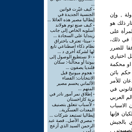
...
-
كيف غيّرت قوانين
ولة , وإن
الجنسية الجديدة في
إيطاليا مصير هذه العائلا ...
ار ذلك هو
-
كيف صنع توم هولاند
أسلوبه الخاص إلى جانب
لمرأة على
زيندايا على السجادة ...
ا في ذلك،
-
-ميتا- تعترف باختراق
نظام ذكاء اصطناعي تابع
قا للضرر
لها لشركة أخرى د ...
ل اختياري
-
-لا نستطيع الوصول إلى
بيوتنا أو محالّنا-: سكان
 او محكمة
قلنديا يصفون ...
حكم بائن
-
هجوم ميونيخ قبل
الانتخابات: القضاء
عان للأمر
الألماني يحسم مصير
انوني في
المتهم ...
-
إطلاق نمر آمور نادر في
لم العربي
برية كازاخستان
-
لأسباب تتعلق بتصنيف
 الاسباب
المعدات العسكرية..
ان فإنها
إيطاليا تستبعد شركات ...
-
مصري الأصل.. قصة عبد
ي بالجيش
الرحمن السيد الذي أزعج
لصهيوني ,
ترامب