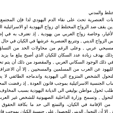
ختلط والمدني
ات العنصرية تحث على نقاء الدم اليهودي لذا فإن المجتمع
ن يقف ضد الزواج المختلط اي زواج اليهودية او الاسرائيلية ال
الأغيار، وخاصة زواج العربي من يهودية , إذ تعترف به في إط
س الزواج الديني , وتتربع العنصرية عرشها في الكيان في حال 
سيحي عربي , وعلى الرغم من محاولات الحد من التسا
ذلك بهدف زيادة عدد السكان للكيان الذي أصبح يبلغ ما يزي
في ذلك الوجود السكاني العربي , والمقصود من ذلك أن يتم تح
لليهود عن العرب من المسلمين والمسحيين , إلا أن الاعترا
تحول الشخص المتزوج الى اليهودية واندماجه الطائفي لا ي
اب الجنسية الاسرائيلية بموجب قانون العودة , إذ رفضت المحك
طلب تَحول مواطن بوليفي الى الديانة اليهودية بسبب المخاو
 التحول , وتسمح وزارة الداخلية الصهيونية للشخص غير العرب
من الإقامة في الكيان، والتمتع الى حد ما بكافة الحقوق ا
ة , إلا أن التحول الديني للحصول على جنسية الكيان بموجب قان