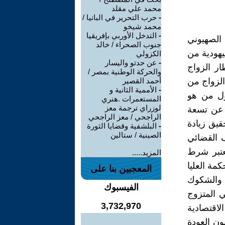
محمد علي مقلد
-
حرب التحرير في البانيا /
محمد شيخو
-
التدخل الأوربي بإفريقيا
 الصهيوني
جنوب الصحراء / خالد
يهودية من
الكزولي
-
عن حدتو واليسار
ار الزواج
والحركة الوطنية بمصر /
الزواج من
أحمد القصير
-
الأممية الثانية و
ؤل من هو
المستعمرات .هنري
لوزراي ترجمة معز
د عن تسعة
الراجحي / معز الراجحي
قيق زيادة
-
البلشفية وقضايا الثورة
الصينية / ستالين
ف القضائي
عتبر شرط
المزيد.....
مة العليا
المعجبين بنا على
ف والشكوك
الفيسبوك
ي المتزوج
3,732,970
لاقتصادية
ون العودة