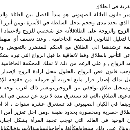
فرية في الطلاق
يز قانون العائلة الصهيوني هو مبدأ الفصل بين العائلة والد
 الذي يحدد مدى وحجم تدخل السلطة في الأسرة ،ومن أبرز آث
الزوج والزوجة على الطلاقلأنه حق شخصي للزوج ولاعتماد ا
 لتعليل القانوني للمحكمة الحاخامية , وعند تعسف أي منهم
مة ترشدهما الى الطلاق مع الحكم للمتضرر بالتعويض وف
 التأخير بالطلاق وفقا لاتفاقية ما قبل الزواج التي تبرم بشك
 الزواج , و على الرغم من ذلك لا تملك المحكمة الحاخامية
وجب قانون فض الزواج ،الحلول محل ارادة الزوج لإصدار 
بل تملك إصدار قرار مانع لحريته أو حرمانه من حقوقه للإذ
وتسجيل طلاق توافقي بين الزوجين،ويعتبر ذلك اغرب توجه ق
دعوى الطلاق ،التي قد تستغرق مدة لا تزيد عن سنتين في العا
بينما في الكيان الصهيوني قد تستغرق عشرة سنوات ، اذ ان
طلاق حصرية ومحصورة بحدود ضيقة ،ومن اجل تعزيز أمن الكي
ان الوحيد في العالم التي توجب تجنيد المرأة بشكل اجبار
وبناءً على ذلك سنحاولفكألغازوأحاجيالسياسةالأسريةفيالكيانا