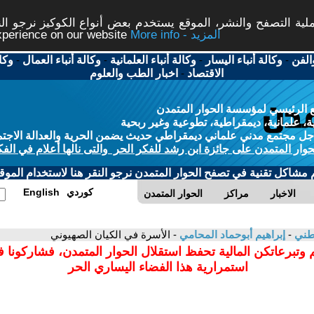
ة التصفح والنشر، الموقع يستخدم بعض أنواع الكوكيز نرجو النق
More info - المزيد
experience on our website
الفن
-
وكالة أنباء اليسار
-
وكالة أنباء العلمانية
-
وكالة أنباء العمال
-
وكا
الاقتصاد
-
اخبار الطب والعلوم
 الرئيسي لمؤسسة الحوار المتمدن
، علمانية، ديمقراطية، تطوعية وغير ربحية
ل مجتمع مدني علماني ديمقراطي حديث يضمن الحرية والعدالة الاجتم
حوار المتمدن على جائزة ابن رشد للفكر الحر والتى نالها أعلام في الفك
م مشاكل تقنية في تصفح الحوار المتمدن نرجو النقر هنا لاستخدام الموقع
كوردي
English
الاخبار
مراكز
الحوار المتمدن
وطني
-
إبراهيم أبوحماد المحامي
- الأسرة في الكيان الصهيوني
 وتبرعاتكن المالية تحفظ استقلال الحوار المتمدن، فشاركونا 
استمرارية هذا الفضاء اليساري الحر