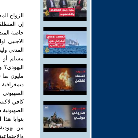
الزواج الم
إن المنطلق
خاصة المتدي
الاجنبي او
المدني ولي
مسلم أو م
اليهودي؟ و
مليون بما 
ديمغرافية 
الصهيوني ل
كافي لاكتس
الصهيونية 
بنوايا هذا
من يهودية 
والاجتماعي