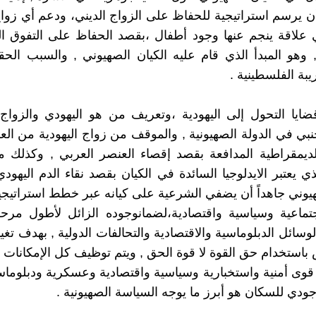
ن يرسم استراتيجية للحفاظ على الزواج الديني، ودعم أي زوا
 علاقة ينجم عنها وجود أطفال ،بقصد الحفاظ على التفوق ا
 وهو المبدأ الذي قام عليه الكيان الصهيوني , والسبب ال
ريبة الفلسطينية .
ضايا التحول إلى اليهودية ،وتعريف من هو اليهودي والزواج
نبي في الدولة الصهيونية , والموقف من زواج اليهودية من الع
لديمقراطية المدافعة بقصد إقصاء العنصر العربي , وكذلك مب
ذي يعتبر الايدلوجيا السائدة في الكيان بقصد نقاء الدم اليهود
هيوني جاهداً أن يضفي الشرعية على كيانه عبر خطط استراتيج
تماعية وسياسية واقتصادية،لضمانوجوده الزائل لأطول مرحل
وسائل الدبلوماسية والاقتصادية والتحالفات الدولية , بهدف تغي
باستخدام حق القوة لا قوة الحق , ويتم توظيف كل الإمكانات 
وى أمنية واستخبارية وسياسية واقتصادية وعسكرية ودبلوماس
جودي للسكان هو أبرز ما يوجه السياسة الصهيونية .