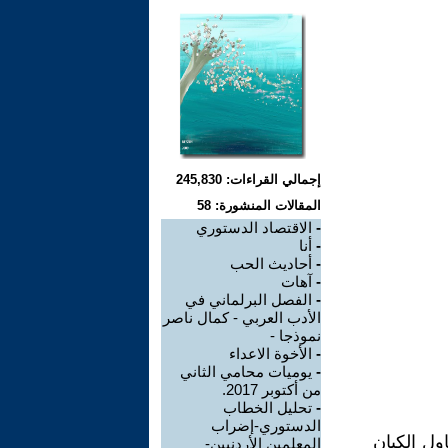
إجمالي القراءات: 245,830
المقالات المنشورة: 58
-
الاقتصاد الدستوري
-
أنا
-
أحاديث الحب
-
آهات
-
الفصل البرلماني في
الأدب العربي - كمال ناصر
نموذجا -
-
الأخوة الاعداء
-
يوميات محامي الثاني
من أكتوبر 2017.
-
تحليل الخطاب
الدستوري-إضراب
ول الكيان
المعلمين الأردنيين-