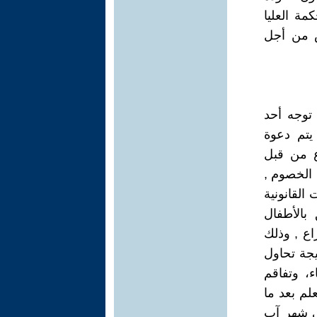
مة العليا
س من أجل
توجه أحد
يتم دعوة
فحص النزاع من قبل
الخصوم ,
القانونية
 بالأطفال
اع , وذلك
يجة تحاول
ء، وتفاقم
لم بعد ما
في شهر آب