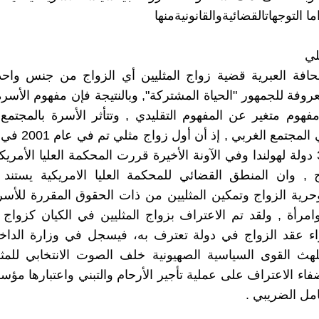
ما التوجهاتالقضائيةوالقانونيةمنها
لي
حافة العبرية قضية زواج المثليين أي الزواج من جنس واحد
عروفة للجمهور "الحياة المشتركة", وبالنتيجة فإن مفهوم الأسرة
فهوم متغير عن المفهوم التقليدي , وتتأثر الأسرة بالمجتمع
بالأسرة في المجتمع الغ
انضمت 30 دولة لهولندا وفي الآونة الأخيرة قررت المحكمة العليا الأمر
ج , وان المنطق القضائي للمحكمة العليا الامريكية يستند
حرية الزواج وتمكين المثليين من ذات الحقوق المقررة للأسر
رأة , ولقد تم الاعتراف بزواج المثليين في الكيان كزواج
ء عقد الزواج في دولة تعترف به، فيسجل في وزارة الداخل
هث القوى السياسية الصهيونية خلف الصوت الانتخابي للمثل
فاء الاعتراف على عملية تأجير الأرحام والتبني واعتبارها مؤ
امل الضريبي .