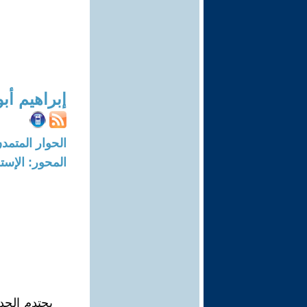
إبراهيم أب
الحوار المتمدن-العدد: 6372 - 19
المحور: الإست
يحتدم الجد