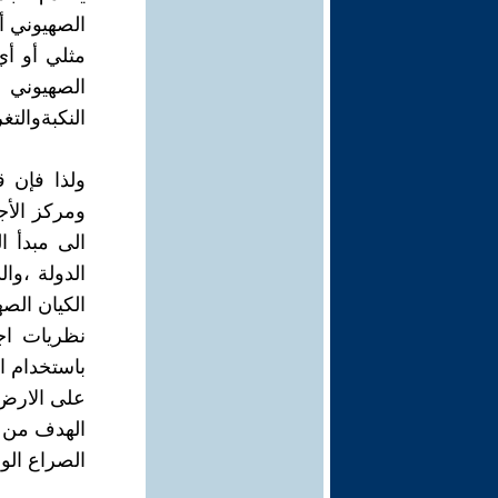
الصهيوني أ
مثلي أو أي
الصهيوني ,
النكبةوالتغ
ولذا فإن ق
ومركز الأج
الى مبدأ ا
الدولة ،وال
الكيان الص
نظريات اج
باستخدام ال
على الارض 
الهدف من ق
الصراع الو