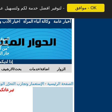
موافق - OK
لتوفير افضل خدمة لكم ولتسهيل عملي
أخبار عامة
-
وكالة أنباء المرأة
-
اخبار الأدب و
الموقع
يسارية
"من أج
حاز ال
إذا لديك
الزوار
اضافة/خدمات
بحث/الارشيف
الصفحة الرئيسية
-
الإستعمار وتجارب التحرّر ال
تبرعاتكم