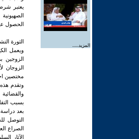
يعتبر شرط 
الصهيونية 
الحصول على
الثورة التش
المزيد.....
ويعمل الك
الزوجين ب
مختصين اجت
وتقدم هذه 
والقضائية 
بسبب التقا
بعد دراسة 
التوصل للح
الصراع العا
الآثار الس