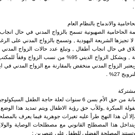
اخامية والاندماج بالنظام العام
ة الحاخامية الصهيونية تسمح بالزواج المدني في حال انجا
 لا تجيزها الشريعة اليهودية , وتسمح بالزواج المدني على الر
ق في حال انجاب أطفال , وتبلغ عدد حالات الزواج المدني 
79000 حالة , ويشكل الزواج الديني 95% من نسب الزواج وفق
يعتبر الزواج المدني منخفض بالمقارنة مع الزواج المدني في ايط
مشتركة
تكون الحضانة من حق الأم بسن 6 سنوات لعلة حاجة الطفل السي
ولة المبكرة ,وللأب حق رؤية الاطفال ويتم تمديد هذا الوضع ا
،إلا أن هذا النهج طرأ عليه تغيرات جوهرية فيما يعرف بالمصل
تداخل هذا المصطلح القانوني مع مصطلحات الوصاية والولاية
, وتستند المصلحة الفضلى للطفل على عنصرين :