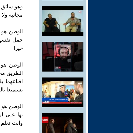
وهو سائق ال
مجانية ولا ي
الوطن هو ا
حمل نفسها 
خيرا
الوطن هو م
الطريق محا
اقناعهما ب
يستمتعا بال
الوطن هو ا
بها على ام
وانت تعلم 