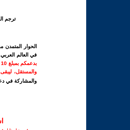
ترجم ال
الحوار المتمدن م
في العالم العربي
ب
والمستقل، ليبقى ص
والمشاركة في دع
ا‫