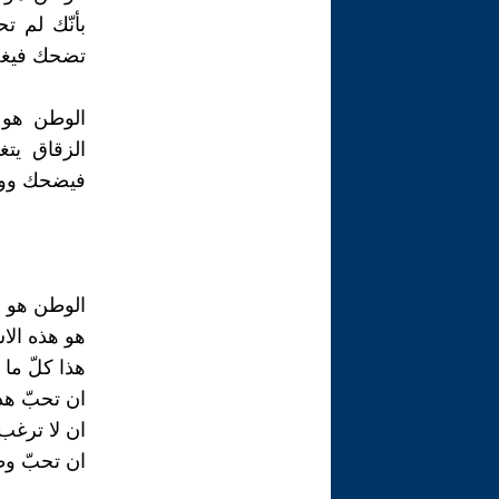
بأنّك لم ت
تضحك فيغضب
الوطن هو ا
الزقاق يتغ
فيضحك وورا
الوطن هو 
هو هذه الا
هذا كلّ ما
ان تحبّ هذه
ان لا ترغب
ان تحبّ وط