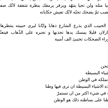
حيا مثله ولن تحيا يتنهّد ويزفر يرمقك بنظرة شفقة لانّك صف
 ثمّ يضحك تحبّه لانّك تعيش حكاياته
لحبيب الذي يذرع الشارع ذهابا وايّابا ليرى حبيبته ينتظرها
ازلان قليلا يمسك يدها تجذبها و تجبره على الذّهاب فيتع
ء الضحكات تختبئ الف أمنية
نحن
شياء البسيطة
 نملكه في الوطن
 الاشياء البسيطة ان ترى فيها وطنا
 في شيء اكثر من ان تستمرّ
نا على بساطته ذلك هو الوطن