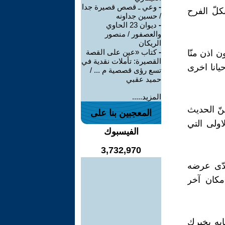
-
وعي ـ قصص قصيرة جدا
كلّ الفرح
/ حسين جداونه
-
ديوان 23 الحاوي
والعصفور / منصور
الريكان
-
كتاب «عين على القصة
 اذن منّا
القصيرة: تأملات نقدية في
حيانا اخرى
تسع رؤى قصصية م ... /
حميد عقبي
المزيد.....
نّ الحديث
المعجبين بنا على
اولى التي
الفيسبوك
3,732,970
دّى عرضه
 مكان آخر
ابه يخبرك