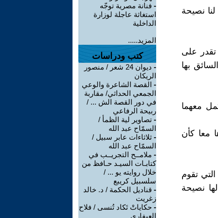
-
فنانة مصرية توجّه
لنا نصيحة
استغاثة عاجلة لوزارة
الداخلية
المزيد.....
تقدر على
كتب ودراسات
لسائق بها
-
ديوان 24 شعر / منصور
الريكان
-
القصة الشاعرة والوعي
الجمعي الحداثي/ مقاربة
في دور القصة الش ... /
كمل معهما
ربيحة الرفاعي
-
تصاوير لية الظمأ /
السمّاح عبد الله
ا معا كأن
-
ثلاثاءات عابر سبيل /
السمّاح عبد الله
-
ملامــح التجريــب في
كتابـات السيـد حـافظ من
خلال روايته يو ... /
التي تقوم
سلسبيل كريبع
لها نصيحة
-
قناديل الحكمة / د. خالد
زغريت
-
حكاياتْ تَكاد تُنسى / فلاح
العيفاري