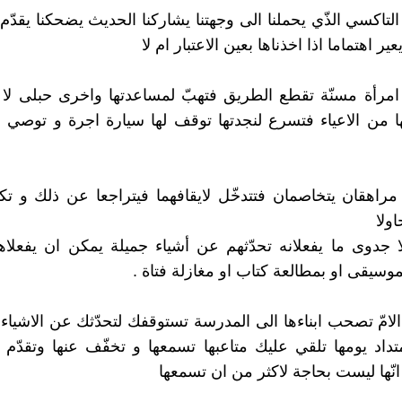
تاكسي الذّي يحملنا الى وجهتنا يشاركنا الحديث يضحكنا يقدّم 
عير اهتماما اذا اخذناها بعين الاعتبار ام لا
مرأة مسنّة تقطع الطريق فتهبّ لمساعدتها واخرى حبلى لا 
من الاعياء فتسرع لنجدتها توقف لها سيارة اجرة و توصي ا
راهقان يتخاصمان فتتدخّل لايقافهما فيتراجعا عن ذلك و ت
ولا
لا جدوى ما يفعلانه تحدّثهم عن أشياء جميلة يمكن ان يفعلاه
موسيقى او بمطالعة كتاب او مغازلة فتاة .
لامّ تصحب ابناءها الى المدرسة تستوقفك لتحدّثك عن الاشياء 
تداد يومها تلقي عليك متاعبها تسمعها و تخفّف عنها وتقدّم 
انّها ليست بحاجة لاكثر من ان تسمعها