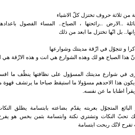
 من ثلاثة حروف تختزل كلّ الاشياء
عائلة ..الارض ..رائحتها ، الصباح.. المساء الفصول باعدادها
انها.. بل انّها تختزل ما ابعد من ذلك
را و تتجوّل في ازّقة مدينتك وشوارعها
نّ هذا الصباح هو لك وهذه الشوارع هي انت و هذه الازّقة هي ا
رى في شوارع مدينتك المسؤول على نظافتها ينظّف ما افس
 يكون هذا الاحدهم مسؤولا ما استيقظ صباحا ما يرتشف قهوة ما
قرأ اطنابا ما عن نفسه.
لبائع المتجوّل بعربته يقدّم بضاعته بابتسامة يطلق النك
نّك تحبّ النكات وتشتري نكتة وابتسامة بثمن بخس هو يفرح 
 تفرح لانّك ربحت ابتسامة