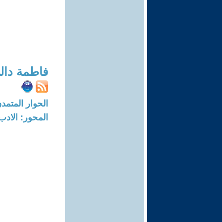
فاطمة دال
الحوار المتمدن-العدد: 6362 - 19
المحور: الادب