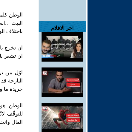
الوطن كلمة
البيت ..ال
اخر الافلام
باختلاف الو
ان تخرج باك
ان تشعر با
اوّل من ت
البارحة قد
جريدة ما وي
الوطن هو ا
للتوقّف لا
المال وانت