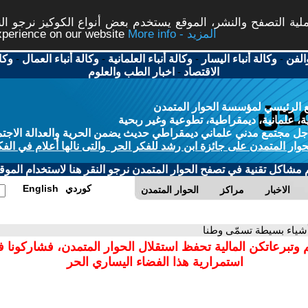
ة التصفح والنشر، الموقع يستخدم بعض أنواع الكوكيز نرجو النق
More info - المزيد
experience on our website
الفن
-
وكالة أنباء اليسار
-
وكالة أنباء العلمانية
-
وكالة أنباء العمال
-
وكا
الاقتصاد
-
اخبار الطب والعلوم
 الرئيسي لمؤسسة الحوار المتمدن
، علمانية، ديمقراطية، تطوعية وغير ربحية
ل مجتمع مدني علماني ديمقراطي حديث يضمن الحرية والعدالة الاجتم
حوار المتمدن على جائزة ابن رشد للفكر الحر والتى نالها أعلام في الفك
م مشاكل تقنية في تصفح الحوار المتمدن نرجو النقر هنا لاستخدام الموقع
كوردي
English
الاخبار
مراكز
الحوار المتمدن
أشياء بسيطة تسمّى وطنا
 وتبرعاتكن المالية تحفظ استقلال الحوار المتمدن، فشاركونا 
استمرارية هذا الفضاء اليساري الحر