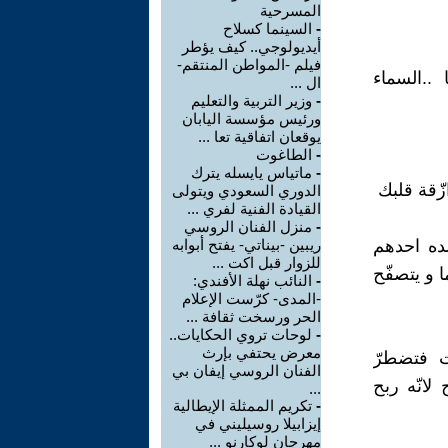
المسرحية
-
السينما كسلاح
أيديولوجي.. كيف يؤطر
فيلم -المواطن المنتقم-
 ..السماء
ال ...
-
وزير التربية والتعليم
ورئيس مؤسسة اليابان
يوقعان اتفاقية تعا ...
-
الطاغوت
-
ماتياس يايسله يترك
زّقة قلبك
الدوري السعودي ويتولى
القيادة الفنية لفري ...
-
منزل الفنان الروسي
ده احدهم
ريبين -بيناتي- يفتح أبوابه
للزوار قبل اكت ...
 و يتصفّح
-
النائب نهلة الأفندي:
-المدى- كرّست الإعلام
الحر ورسخت ثقافة ...
-
لوحات تروي الحكايات..
معرض يحتفي بإرث
ات فتضطرّ
الفنان الروسي إيفان بي
لانّه ربح
...
-
تكريم الممثلة الإيطالية
إيزابيلا روسيليني في
مهرجان لوكارنو ...