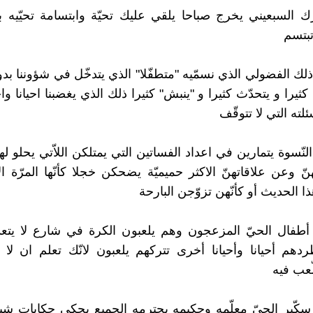
 السبعيني يخرج صباحا يلقي عليك تحيّة وابتسامة تحيّيه ب
بتسم
ك الفضولي الذي نسمّيه "متطفّلا" الذي يتدخّل في شؤوننا بدون
ثيرا و يتحدّث كثيرا و "ينبش" كثيرا ذلك الذي يغضبنا احيانا وا
لته التي لا تتوقّف
نّسوة يتمارين في اعداد الفساتين التي يمتلكن اللاّتي يحلو له
ّ وعن علاقاتهنّ الاكثر حميميّة يضحكن خجلا كأنّها المرّة ال
ذا الحديث أو كأنّهن تزوّجن البارحة
أطفال الحيّ المزعجون وهم يلعبون الكرة في شارع لا يتع
دهم أحيانا وأحيانا أخرى تتركهم يلعبون لانّك تعلم ان لا
ّعب فيه
كّير الحيّ معلّمه وحكيمه يحترمه الجميع يحكي حكايات شب