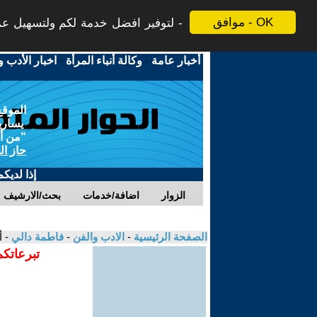
موافق - OK
لتوفير افضل خدمة لكم ولتسهيل عملي
أخبار عامة
-
وكالة أنباء المرأة
-
اخبار الأدب و
الموقع
يسارية
"من أج
حاز ال
إذا لديك
الزوار
اضافة/خدمات
بحث/الارشيف
الصفحة الرئيسية
-
الادب والفن
-
فاطمة دالي
- 
تبرعاتكم