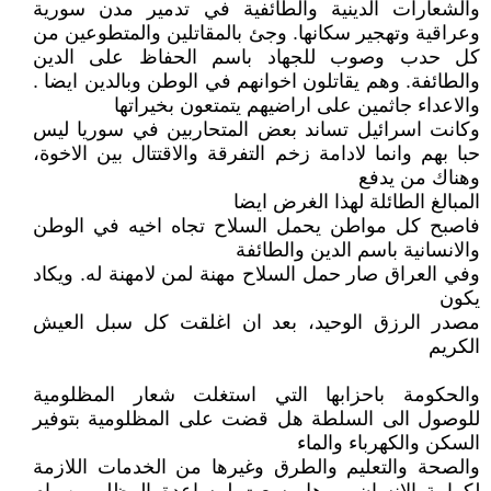
والشعارات الدينية والطائفية في تدمير مدن سورية
وعراقية وتهجير سكانها. وجئ بالمقاتلين والمتطوعين من
كل حدب وصوب للجهاد باسم الحفاظ على الدين
والطائفة. وهم يقاتلون اخوانهم في الوطن وبالدين ايضا .
والاعداء جاثمين على اراضيهم يتمتعون بخيراتها
وكانت اسرائيل تساند بعض المتحاربين في سوريا ليس
حبا بهم وانما لادامة زخم التفرقة والاقتتال بين الاخوة،
وهناك من يدفع
المبالغ الطائلة لهذا الغرض ايضا
فاصبح كل مواطن يحمل السلاح تجاه اخيه في الوطن
والانسانية باسم الدين والطائفة
وفي العراق صار حمل السلاح مهنة لمن لامهنة له. ويكاد
يكون
مصدر الرزق الوحيد، بعد ان اغلقت كل سبل العيش
الكريم
والحكومة باحزابها التي استغلت شعار المظلومية
للوصول الى السلطة هل قضت على المظلومية بتوفير
السكن والكهرباء والماء
والصحة والتعليم والطرق وغيرها من الخدمات اللازمة