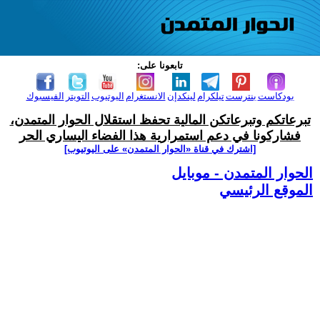
تابعونا على:
بودكاست
بنترست
تيلكرام
لينكدإن
الانستغرام
اليوتيوب
التويتر
الفيسبوك
تبرعاتكم وتبرعاتكن المالية تحفظ استقلال الحوار المتمدن،
فشاركونا في دعم استمرارية هذا الفضاء اليساري الحر
[اشترك في قناة ‫«الحوار المتمدن» على اليوتيوب]
الحوار المتمدن - موبايل
الموقع الرئيسي