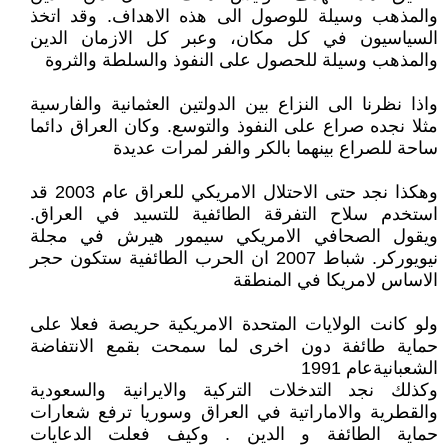
والمذهب وسيلة للوصول الى هذه الاهداف. وقد اتخذ
السياسيون في كل مكان، وعبر كل الازمان الدين
والمذهب وسيلة للحصول على النفوذ والسلطة والثروة
واذا نظرنا الى النزاع بين الدولتين العثمانية والفارسية
مثلا نجده صراع على النفوذ والتوسع. وكان العراق دائما
ساحة للصراع بينهما بالكر والفر لمرات عديدة
وهكذا نجد حتى الاحتلال الامريكي للعراق عام 2003 قد
استخدم سلاح التفرقة الطائفية للتسيد في العراق.
ويقول الصحافي الامريكي سيمور هيرش في مجلة
نيويوركر. شباط 2007 ان الحرب الطائفية ستكون حجر
الاساس لامريكا في المنطقة
ولو كانت الولايات المتحدة الامريكية حريصة فعلا على
حماية طائفة دون اخرى لما سمحت بقمع الانتفاضة
الشعبانيةعام 1991
وكذلك نجد التدخلات التركية والايرانية والسعودية
والقطرية والاماراتية في العراق وسوريا ترفع شعارات
حماية الطائفة و الدين . وكيف فعلت الدعايات