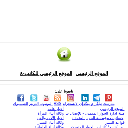
الموقع الرئيسي
الموقع الرئيسي للكاتب-ة
|
تابعونا على:
بنترست
تيلكرام
لينكدإن
الانستغرام
RSS
اليوتيوب
التويتر
الفيسبوك
الموقع الرئيسي
أخبار عامة
هيئة ادارة الحوار المتمدن - للإتصال بنا
وكالة أنباء المرأة
إحصائيات مؤسسة الحوار المتمدن
اخبار الأدب والفن
قواعد النشر
وكالة أنباء اليسار
ابرز كتاب / كاتبات الحوار المتمدن
وكالة أنباء العلمانية