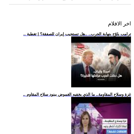
اخر الافلام
.. ترامب يلوّح بنهاية الحرب.. ..هل تستجيب إيران للصفقة؟ | تغطية
.. غزة وسلاح المقاومة.. ما الذي يخفيه الغموض ببنود سلاح المقاوم