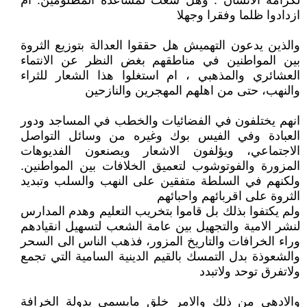
لكرامة الانسان . وهل سعت لمساعدة المظلومين. ام
ازدادوا ظلما وفقرا وجهلا
والذين يدعون التهميش هل حققوا العدالة بتوزيع الثروة
بين المواطنين في مناطقهم بغض النظر عن الانتماء
العشائري والمذهبي ، ام استغلوا هذا الشعار للثراء
والنهب، حتى من اهلهم المهجرين والنازحين
انهم يختلفون في الفضائيات والخطب في المساجد ودور
العبادة وفي الفيس بوك وغيره من وسائل التواصل
الاجتماعي، ويؤلفون الاشعار ويصنعون الفديوهات
المزورة والفوتوشوب لتعميق الخلافات بين المواطنين.
ولكنهم في السلطة متفقين على النهب والسلب وتبديد
الثروة على اقربائهم واحبائهم
ولم يكتفوا بذلك بل قاموا بتخريب التعليم وهدم المدارس
لنشر الامية والتجهيل بين عامة الشعب لتسهيل انقيادهم
وراء الخرافات والتاريخ المزور، فذهب الناس الى السحر
والشعوذة بدل التمسك بالقيم الدينية السامية التي تجمع
ولاتفرق توحد ولاتبدد
والادهى من ذلك والامر خلق مايسمى بدولة الخرافة