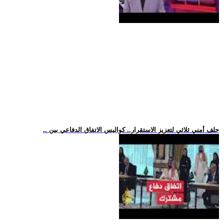
.. حلف أمني ثلاثي لتعزيز الاستقرار.. كواليس الاتفاق الدفاعي بين