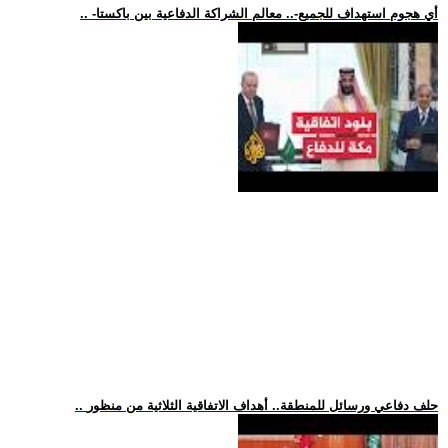
.. -أي هجوم استهداف للجميع-.. معالم الشراكة الدفاعية بين باكستا
.. حلف دفاعي ورسائل للمنطقة.. أهداف الاتفاقية الثلاثية من منظور