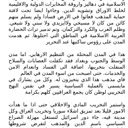
الاسلامية في دهاليز واروقة المخابرات الدولية والاقليمية
لخلط الاوراق وتشويه الدين. وجاءوا ايضا تحت لافتة
حماية المذهب فعاثوا في الارض فسادا ولم يسلم منهم
كائن من كان لا مسيحي ولاايزيدي ولا سني ولا شيعي.
وظلم العرب والكرد والتركمان. وتم تدمير تراث الحضارة
العربية الاسلامية في المناطق التي احتلوها. ثم هدمت
المدن على رؤوس ساكنيها عند التحرير
هذا في المدن المحتلة من التنظيم الارهابي. اما مدن
الوسط والجنوب وبغداد فقد تكفلت العصابات والسلاح
المنفلت بتخريبها، اضافة الى الفساد وانعدام الامن
والخدمات. حتى اصبحت من اسوء المدن في العالم
فاي مذهب هذا الذي يتحيزون له. وكل من يشارك في
مايسمى بالعملية السياسية يسير في نفس النهج
التخريبي لوطن كان يجمع العراقيين كلهم بكرامة
واستمر التخريب المادي والاخلاقي حتى اذا ما هدأت
الامور قليلا بعد تمزيق اشلاء سوريا وتخريب العراق وكل
مدينة فيه، جاء دور اسرائيل لتستغل مهزلة الصراع
السياسي باسم الدين والمذهب لتفرض شروطها