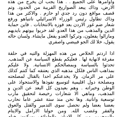
واوامرها على الجميع . . هذا يجب ان يخرج من هذه
الارض، وذاك يبعد الصواريخ القريبة من الحدود. وتم
قصف مواقع دون رد جدي او حازم . والاكثر من هذا
وذاك تطاول رئيس الوزراء الاسرائيلي ناتنياهو ورفع
شعار ضم غور الاردن بعد فوزه بالانتخابات . فاين حماية
الدين والمذهب من هذا العدو. لقد خربوا بيوتهم بايديهم
ومازالوا يفعلون، وتركوا العدو يفعل مايشاء. ولسان حاله
يقول، خلا لك الجو فبيضي واصفري
اذا اردتم الخلاص من هذه المهزلة والتيه في حلقة
مفرغة لانهاية لها . فعليكم بقطع السياسة عن المذهب.
تحدثوا بالسياسة وبمصالحكم الانسانية. ولا عليكم
بمذاهب الناس فلكل مذهبه الذي يعتنقه كما كنتم كذلك
على مر الزمان. ولا يخدعنكم احدا بالقتال لمصلحته
ومصلحة دول اقليمية لتوسيع نفوذها والاستحواذ على
الوطن وخيراته . وهم بعيدون كل البعد عن الدين و
المذهب، وماهي الا شعارات رخيصة لتحقيق مآرب
توسعية وانانية. وها نحن منذ ستة عشر عاما نحارب
بعضنا بعضا ولم نحصل سوى التدمير والقتل والعوق
والفقر وغضب الله. ومن حولنا الارامل والايتام
والمهجرين من كل الاديان والطوائف يسكنون خيام