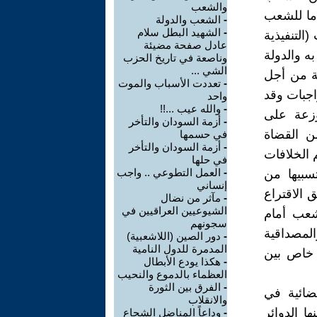
والشعب
ما للشعب
-
الشعب والدولة
-
الشهيد البطل سلام
التنفيذية
عادل صفحة مضيئة
ه والدولة
وناصعة في تاريخ الحزب
الشي ...
ية من أجل
-
تعددت الأسباب والموت
اجبات وقد
واحد
-
والله عيب ...!!
وزعة على
-
أزمة السودان والتأخر
ن القضاة
في حسمها
-
أزمة السودان والتأخر
الخلافات
في حلها
-
العمل التطوعي .. واجب
سبيها من
إنساني
 الاقتراع
-
مآثر من نضال
الشيوعيين العراقيين في
شعب أمام
سجونهم
المصداقية
-
دور الصين (اللاشعبية)
المدمرة للدول النامية
ل خاص بين
-
هكذا يودع الأبطال
العظماء بالدموع والنحيب
-
الفرق بين الثورة
فضائية في
والانقلاب
 الدوائر
-
وداعاً المناضل الشجاع