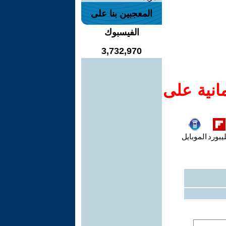
المعجبين بنا على
الفيسبوك
3,732,970
انية على
يبورد
الموبايل