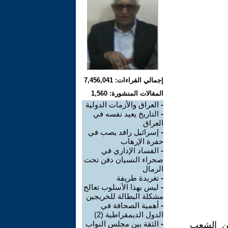
إجمالي القراءات: 7,456,041
المقالات المنشورة: 1,560
-
العراق والأزمات الدولية
-
التاريخ يعيد نفسه في
العراق
-
إسرائيل رافد يصب في
حفرة الإرهاب
-
الفساد الإداري في
صحراء النسيان دفن تحت
الرمال
-
تغريدة طريفة
-
ليس بهذا الأسلوب تعالج
مشكلة البطالة للخريجين
-
أهمية الصحافة في
الدول الديمقراطية (2)
-
الثقة بين مجلس النواب
ين الشعب