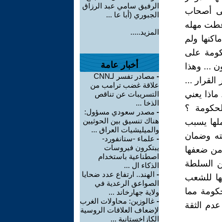
الرفيق سامي عبد الرزاق
لى أصحاب
الجبوري (أبا عا ...
أعطت مهله
المزيد.....
ماكنها ولم
كومة على
أخبار عامة
 ... وهذا
-
مصادر تفسر لـCNN
لقرار ...
علاقة غضب ترامب من
 ماذا يعني
التسريبات عن تناقص
الذخا ...
لحكومة ؟
-
مصدر سعودي مسؤول:
هناك تنسيق بين الحوثيين
ملها يسبب
والميليشيات العراق ...
ته وضمان
-
علماء -ستانفورد-
يبتكرون فيروسات
 من ضعفها
اصطناعية باستخدام
ين السلطة
الذكاء ال ...
-
الهند.. ارتفاع عدد ضحايا
ها للشعب
الصواعق الرعدية في
كومة مما
ولاية جهارخاند ...
-
غالوزين: محاولات الغرب
دم الثقة
لإضعاف العلاقات الروسية
الكازاخستانية ...