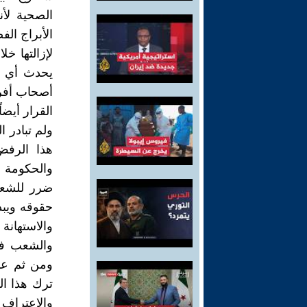
الصحية لأ
الأبراج ال
لإزالتها خل
يحدث أي ت
أصحاب أفرا
القرار أيضا
ولم تبادر ا
هذا الرفض
والحكومة م
ضرر للشعب
حقوقه ويبد
والاستهانة
والشعب في 
ومن ثم عد
ترك هذا ا
والاعتراف ب