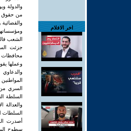
والدولة وي
من حقوق وم
والقضائية 
اخر الافلام
ومؤسساتها 
الشعب فالس
جزئت السل
محافظات و
وعملها يقو
والدعاوي ب
المواطنين 
السري من 
السلطة الت
والعدالة ا
السلطات ال
أصدرت السل
سطوح البيو