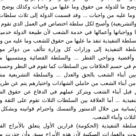
وضح ما للدولة من حقوق وما عليها من واجبات وكذلك يوضح 
ا عليه من واجبات ... وقد قسمت الدولة إلى ثلاث سلطات (
والتشريعية) وأصبح لكل سلطة اختصاص في العمل الذي تقوم ب
وواجباتها وأعمالها في خدمة الشعب لأن طبيعة الدولة خدم
لطة التنفيذية تنفذ ما عليها من حقوق للشعب وما عليه من و
طة التنفيذية إلى وزارات كل وزارة تتألف من دوائر م
أقضية ونواحي القطر ... والسلطة القضائية ومنتسبيها م
م في حسم الخلافات بين السلطات كما تقوم في النظر وحسم 
ين أبناء الشعب بالحق والعدل ... والسلطة التشريعية منت
من أبناء الشعب من حاملي الشهادات واختيارهم يتم عن طريق
قبل أبناء الشعب ويتركز عملهم في الدفاع عن حقوق ال
نفيذية ... أما العلاقة بين السلطات الثلاث تقوم على الثقة و
لإنسانية من خلال الدستور والتمسك واحترام قوانينه وبشك
ثلاث وأبناء الشعب.
طة التنفيذية (الحكومة) قرارين الأول يتعلق بالأبراج ال
ت والعمارات السكنية لأن هذه الأبراج سبق وأن حذرت منها