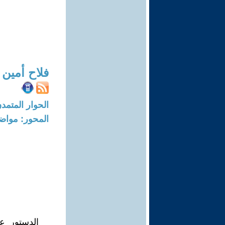
فلاح أمين 
الحوار المتمدن-العدد: 6358 - 19
المحور: مواض
الدستور ع