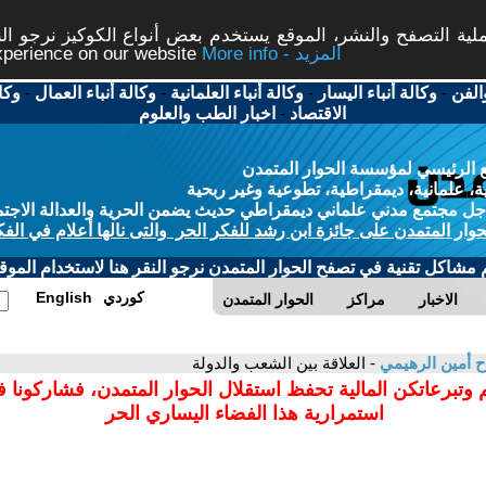
ة التصفح والنشر، الموقع يستخدم بعض أنواع الكوكيز نرجو النق
More info - المزيد
experience on our website
الفن
-
وكالة أنباء اليسار
-
وكالة أنباء العلمانية
-
وكالة أنباء العمال
-
وكا
الاقتصاد
-
اخبار الطب والعلوم
 الرئيسي لمؤسسة الحوار المتمدن
، علمانية، ديمقراطية، تطوعية وغير ربحية
ل مجتمع مدني علماني ديمقراطي حديث يضمن الحرية والعدالة الاجتم
حوار المتمدن على جائزة ابن رشد للفكر الحر والتى نالها أعلام في الفك
م مشاكل تقنية في تصفح الحوار المتمدن نرجو النقر هنا لاستخدام الموقع
كوردي
English
الاخبار
مراكز
الحوار المتمدن
ح أمين الرهيمي
- العلاقة بين الشعب والدولة
 وتبرعاتكن المالية تحفظ استقلال الحوار المتمدن، فشاركونا 
استمرارية هذا الفضاء اليساري الحر