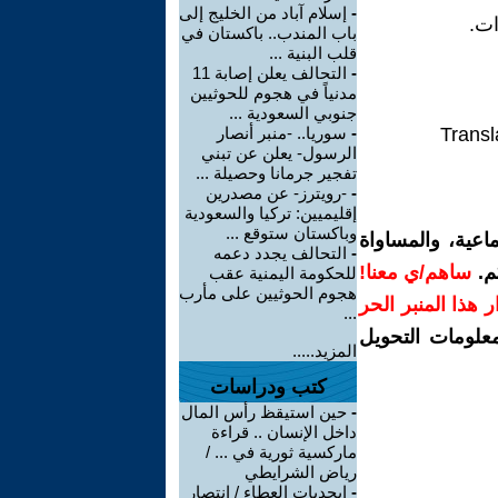
-
إسلام آباد من الخليج إلى
ات.
باب المندب.. باكستان في
قلب البنية ...
-
التحالف يعلن إصابة 11
مدنياً في هجوم للحوثيين
جنوبي السعودية ...
Transl
-
سوريا.. -منبر أنصار
الرسول- يعلن عن تبني
تفجير جرمانا وحصيلة ...
-
-رويترز- عن مصدرين
إقليميين: تركيا والسعودية
وباكستان ستوقع ...
اعية، والمساواة
-
التحالف يجدد دعمه
م.
ساهم/ي معنا!
للحكومة اليمنية عقب
هجوم الحوثيين على مأرب
رار هذا المنبر الحر
...
معلومات التحويل
المزيد.....
كتب ودراسات
-
حين استيقظ رأس المال
داخل الإنسان .. قراءة
ماركسية ثورية في ... /
رياض الشرايطي
-
ابجديات العطاء / انتصار