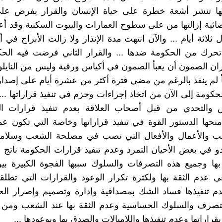
نها تنشر أشعة خطرة على حياة الإنسان والقرار يفرض ع
فضائية إزالتها من على سطوح العمارات والبيوت السكنية وقد 
ال ثلاثة أيام ... والآن انتهت مدة الإنذار ولا زالت الأبراج في أ
حرك من الحكومة ضدها ... والقرار الثاني فرضت فيه الح
ن الصمون أن يعبأ الصمون في أكياس ورقية وليس من النايلون
ً لم ينفذ بالرغم من مضي فترة أكثر من عشرة أيام على إصدار ا
لحكومة إلى الآن من اتخاذ إجراءات وحزم في تنفيذ قراراتها ...
 والتحدي من قبل أصحاب العلاقة بعدم تنفيذ قرارات ا
نحها الدستور القوة في تنفيذ قراراتها وخاصة التي تكون ع
 والأعمال والأفعال التي تصب في مصلحة الشعب وسلام
و في بعض الأحيان التمرد وعدم تنفيذ قرارات الحكومة ناتج
 بها وجميع هذه التصرفات والسلوك سببها الفجوة الكبيرة ب
عدم الثقة بها ولكثرة تكرار الوعود والقرارات التي تطلق
م تنفيذها فساد الشك بمصداقية وإدارة وتصميم وإصرار الح
لتصرف والسلوك الحساسية وعدم الثقة بها عند الشعب ومن ع
قراراتها وعدم تنفيذها واللامبالات والصدق بها وبوعودها ...