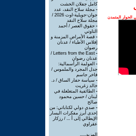
كامل جفلان الخشت
-
مجلة سلاح النقد، عدد
جوان-جويلية-اوت 2026 /
الحوار المتمدن
مجلة سلاح النقد
-
حقوق العصر / أحمد
التاوتي
-
قصة الأمراض المزمنة و
إفلاس الأطباء / عدنان
رضوان
Letters from the East /
-
عدنان رضوان
-
العولمة الرأسمالية:
جدل المجرد والملموس /
فاخر جاسم
-
سياسة حفار الساق / د.
خالد زغريت
-
الطائفية المتغلغلة في
لبنان / حسين محمود
صالح
-
صدى دولي لكتاباتي: من
إحدى أبرز مفكرات اليسار
الإيطالي إلى أ ... / رزكار
عقراوي
المزيد.....