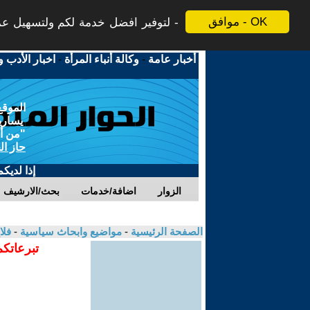
موافق - OK
لتوفير افضل خدمة لكم ولتسهيل عملي
أخبار عامة
-
وكالة أنباء المرأة
-
اخبار الأدب و
الموقع
يسارية
"من أج
حاز ال
إذا لديك
الزوار
اضافة/خدمات
بحث/الارشيف
الصفحة الرئيسية
-
مواضيع وابحاث سياسية
-
فلا
تبرعاتكم