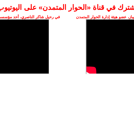
شترك في قناة «الحوار المتمدن» على اليوتيوب
ز، عضو هيئة إدارة الحوار المتمدن
في رحيل شاكر الناصري، أحد مؤسسي 