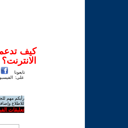
كيف تدعم-
الانترنت؟
تابعونا
على:
الفيسب
رأيكم مهم للج
للاطلاع وإضافة
تعليقات الف