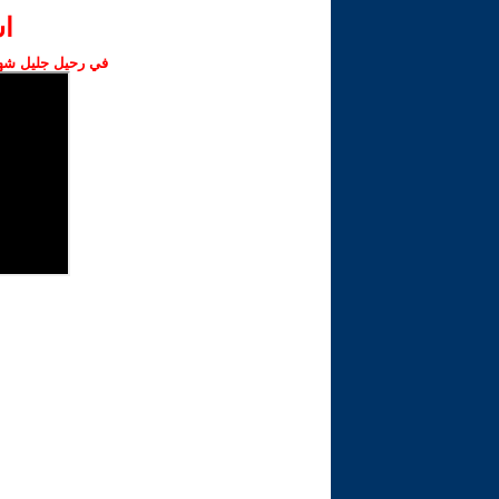
ا‫
في رحيل جليل شهبا