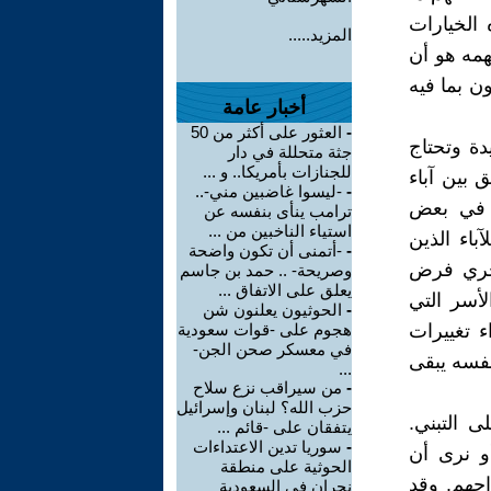
 الخيارات
المزيد.....
همه هو أن
ن بما فيه
أخبار عامة
-
العثور على أكثر من 50
ة وتحتاج
جثة متحللة في دار
للجنازات بأمريكا.. و ...
 بين آباء
-
-ليسوا غاضبين مني-..
ب في بعض
ترامب ينأى بنفسه عن
استياء الناخبين من ...
باء الذين
-
-أتمنى أن تكون واضحة
يجري فرض
وصريحة- .. حمد بن جاسم
يعلق على الاتفاق ...
أسر التي
-
الحوثيون يعلنون شن
ء تغييرات
هجوم على -قوات سعودية
في معسكر صحن الجن-
فسه يبقى
...
-
من سيراقب نزع سلاح
حزب الله؟ لبنان وإسرائيل
ى التبني.
يتفقان على -قائم ...
-
سوريا تدين الاعتداءات
أو نرى أن
الحوثية على منطقة
حهم. وقد
نجران في السعودية