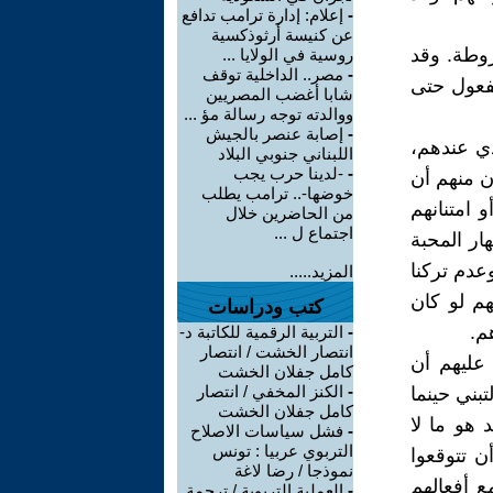
-
إعلام: إدارة ترامب تدافع
عن كنيسة أرثوذكسية
وطة. وقد
روسية في الولايا ...
-
مصر.. الداخلية توقف
مفعول حتى
شابا أغضب المصريين
ووالدته توجه رسالة مؤ ...
-
إصابة عنصر بالجيش
ذي عندهم،
اللبناني جنوبي البلاد
-
-لدينا حرب يجب
ن منهم أن
خوضها-.. ترامب يطلب
 امتنانهم
من الحاضرين خلال
اجتماع ل ...
ار المحبة
عدم تركنا
المزيد.....
هم لو كان
كتب ودراسات
م.
-
التربية الرقمية للكاتبة د-
انتصار الخشت / انتصار
 عليهم أن
كامل جفلان الخشت
-
الكنز المخفي / انتصار
تبني حينما
كامل جفلان الخشت
 هو ما لا
-
فشل سياسات الاصلاح
التربوي عربيا : تونس
ن تتوقعوا
نموذجا / رضا لاغة
 أفعالهم
-
العملية التربوية / ترجمة