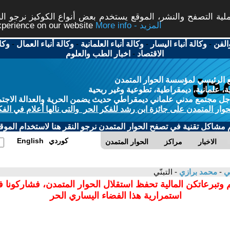
ة التصفح والنشر، الموقع يستخدم بعض أنواع الكوكيز نرجو النق
More info - المزيد
experience on our website
الفن
-
وكالة أنباء اليسار
-
وكالة أنباء العلمانية
-
وكالة أنباء العمال
-
وكا
الاقتصاد
-
اخبار الطب والعلوم
 الرئيسي لمؤسسة الحوار المتمدن
، علمانية، ديمقراطية، تطوعية وغير ربحية
ل مجتمع مدني علماني ديمقراطي حديث يضمن الحرية والعدالة الاجتم
حوار المتمدن على جائزة ابن رشد للفكر الحر والتى نالها أعلام في الفك
م مشاكل تقنية في تصفح الحوار المتمدن نرجو النقر هنا لاستخدام الموقع
كوردي
English
الاخبار
مراكز
الحوار المتمدن
مي
-
محمد برازي
- التبنّي
 وتبرعاتكن المالية تحفظ استقلال الحوار المتمدن، فشاركونا 
استمرارية هذا الفضاء اليساري الحر