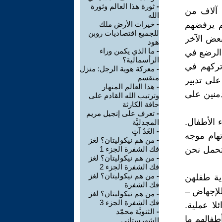
-
ثورة هذا العالم وثورة
ة آلاف من
الله
م يرفضهم
-
خيرات الأرض ملك
للجميع اقتصاديات روبن
بعض الآخر
هود
-
ما الذي يكمن وراء
 الرضع في
الرأسمالية؟
تركهم في
-
معركة هوية الرجل: منزل
منقسم
على تدبير
-
هذا العالم المنهار
دمنين على
وترتيب الله القادم على
حافة الكارثة
-
تعرف على إنجيل مريم
 الأطفال.
المجدليَّة
-
الغَدُ آتٍ
تهام موجه
-
من هم نيكوليتان؟ لغز
نتحمل نحن
فك الشفرة الجزء 1
-
من هم نيكوليتان؟ لغز
فك الشفرة الجزء 2
-
من هم نيكوليتان؟ لغز
ية طفلهن
فك الشفرة
للإجهاض –
-
من هم نيكوليتان؟ لغز
فك الشفرة الجزء 3
لا عملية.
-
الثنويَّة محمّد
طفالهم ما
الشهرستاني