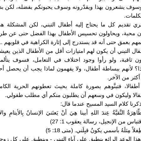
 وسوف يشعرون بهذا ويقدّرونه وسوف يحبونكم بفضله، لكن بدو
كلمات.
جري تقديم كل ما يحتاج إليه أطفال التبني، لكن المشكلة 
 محبة، ويحاولون تحسيس الأطفال بهذا الفضل حتى عن طريق
مهم بعمق حتى أنه قد يستدرج إلى إثارة الكراهية في قلوبهم ...
طفال التبني أن يكون لهم امتيازات أقل من الأطفال الذين يعي
ون ثاقبة، ولو رأوا وجود اختلاف في التعامل، فسوف يتأل
ا؟ لأنهم ببساطة أطفال، ولا يفهمون لماذا يجب أن يحصل أح
ثر من الآخر.
م أطفالا، فتبنَّوهم بصورة كاملة بحيث تعطونهم الحرية الكامل
فالا وليكون في وسعهم أن يطلبون منكم أي مطلب طفولي.
تذكرنا كلام السيد المسيح عندما قال:
لطّاهِرَةُ النَّقيَّةُ عِندَ اللهِ أبينا هِيَ أنْ يَعتَنيَ الإنسانُ بِالأيتامِ
اقتباس من الإنجيل، رسالة يعقوب 1: 27)
فلاً مِثلَهُ باَسمي يكونُ قبِلَني. (متى 18: 5)
 هذا الوعد الرائع ينطبق على آباء التبني - وينطبق على كل زوج