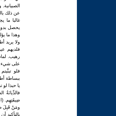
الصبيانية.
عن ذلك بال
غالبا ما ي
يحصل بدون
وهذا ما يؤل
ولا يريد أ
فلديهم عي
رهيب. لماذ
على شيء أك
فلو تبنَّيت
ببساطة أط
يا حبذا لو 
فالدِّيانَةُ ا
ضِيقَتِهِم. (
ومَنْ قَبِلَ طِ
بالتأكيد أن