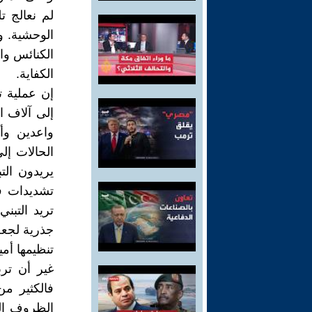
لم نعالج ت
الوحشية. و
الكنائس وا
الكفاية.
إن عملية 
إلى آلاف ا
واعدين وأ
الحالات إلى
يريدون ال
تشديدات في
تريد التبن
جذرية لجع
تنظيمها أمين
غير أن ترب
فالكثير من
الظروف الت