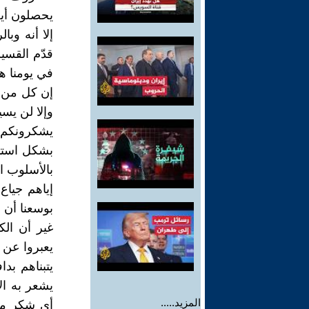
يحصلون أيض
إلا أنه وب
قدّم القسي
في يومنا هذ
إن كل من ي
وإلا لن يس
يشكرونكم ف
بشكل استثن
بالأسلوب ا
إياهم جياع
بوسعنا أن 
غير أن الك
يعبروا عن ش
يتبناهم بد
يشعر به الأ
المزيد.....
أي شكر منه