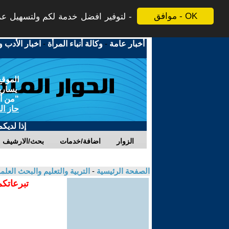
موافق - OK
لتوفير افضل خدمة لكم ولتسهيل عملي
أخبار عامة
-
وكالة أنباء المرأة
-
اخبار الأدب و
الموقع
يسارية
"من أج
حاز ال
إذا لديك
الزوار
اضافة/خدمات
بحث/الارشيف
الصفحة الرئيسية
-
التربية والتعليم والبحث العل
تبرعاتكم