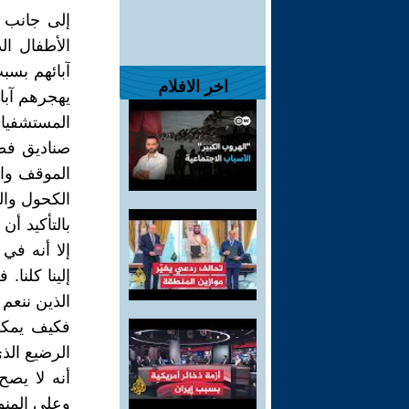
إلى جانب ا
الأطفال ا
آبائهم بسب
اخر الافلام
يهجرهم آبا
المستشفيات
صناديق فضل
الموقف وال
الكحول وال
بالتأكيد أ
إلا أنه في
إلينا كلنا
الذين ننعم 
فكيف يمكن
الرضيع الذ
أنه لا يصح
وعلى المنوا