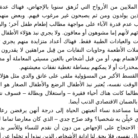
لملايين من الأرواح التي تُزهق سنويا بالإجهاض، فهناك عد
لذين يولدون ومن ثم يصبحون غير مرغوب فيهم. وبعض منه
ب عدم قدرة الآباء على مواجهة مطالب إطعام طفل آخر؛ وال
ئهم لأنهم إما مشوهون أو معاقون. ولا يجري نبذ هؤلاء الأطفال
 والعيادات الطبية فقط. فهناك أعداد متزايدة منهم يجري 
ات الأطعمة وحاويات النفايات من قِبل مراهقين لا يقدرون 
اهتمام بهم، أو من قبل أشخاص بالغين مسيئي المعاملة أو م
مخدرات أو لا يمكنهم ببساطة تغطية نفقات معيشتهم.
ن القسط الأكبر من المسؤولية ملقى على عاتق والدي مثل هؤلاء
 الوقت نفسه، يُعتبر نبذ الأطفال الرضع والأطفال الصغار هو ا
. فطالما كانت هناك أحياء فقيرة – واستغلال وبطالة – فسوف 
بالضمان الاقتصادي الذنب أيضا.
نا مساعدة نساء أتعبتهن الحياة إلى درجة أنهن يرفضن رعا
ي حَبِلْن به شخصيا؟ وقد صرّح جدي – الذي كان معارضا تماما 
 الاحتجاج على الإجهاض من دون أن نقدم للنساء وللأسر بدائ
ل نفسه، فلا يحق لنا إدانة الأشخاص الذين نبذوا أو تخلوا عن أ