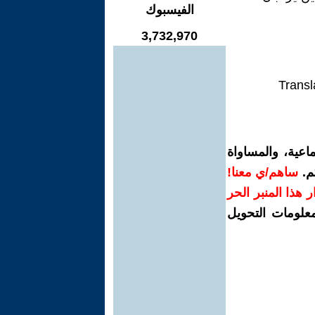
الفيسبوك
3,732,970
Transl
اعية، والمساواة
م.
ساهم/ي معنا!
رار هذا المنبر الحر
معلومات التحويل