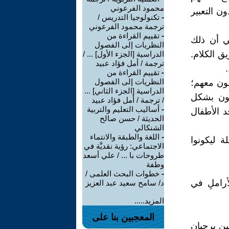
محمود الفرعوني
ن التعبير
-
تكنولوجيا التدريس /
ترجمة محمود الفرعوني
-
تقييم القراءة من
هي أن ذلك
النظريات إلى الفصول
 الكلام.
الدراسية [الجزء الأول] ... /
ترجمة / أمل فؤاد عبيد
-
تقييم القراءة من
النظريات إلى الفصول
شون معهم؛
الدراسية [الجزء الثاني] ...
مون بشكل
/ ترجمة / أمل فؤاد عبيد
-
أساليب التعليم والتربية
د الأطفال
الحديثة / حسن صالح
الشنكالي
-
اللغة والطبقة والانتماء
ة ليكونوا
الاجتماعي: رؤية نقديَّة في
طروحات با ... / علي أسعد
وطفة
-
خطوات البحث العلمى /
 والأراملِ في
د/ سامح سعيد عبد العزيز
المزيد.....
المعجبين بنا على
ين يرحبان