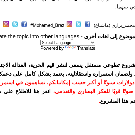
 بيتهما.
حمد_برازي (هاشتاغ)
Mohamed_Brazi#
موضوع إلى لغات أخرى -
ate the topic into other languages
Powered by
Translate
شروع تطوعي مستقل يسعى لنشر قيم الحرية، العدالة الاجتم
. ولضمان استمراره واستقلاليته، يعتمد بشكل كامل على دعمك
دعمكم بمبلغ 10 دولارات سنويًا أو أكثر حسب إمكانياتكم، تساهمون في استم
وتًا قويًا للفكر اليساري والتقدمي
،
انقر هنا للاطلاع على 
م هذا المشروع
.