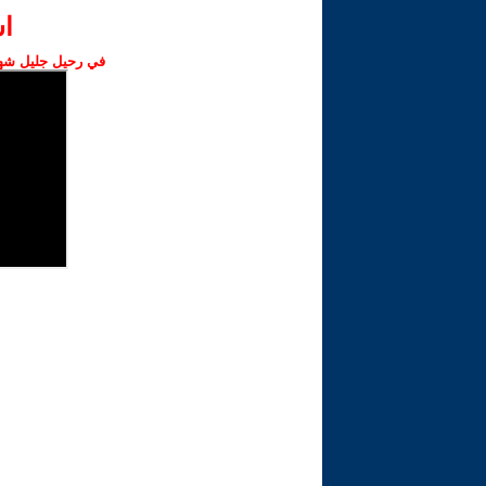
ا‫
في رحيل جليل شهبا