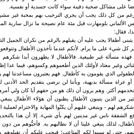
ا على مشاكل صحية دفينة سواء كانت جسدية أو نفسية.
الرغم من كل ذلك يجب أن يجري الترحيب بهم بمحبة غير مشر
س الألماني بلومهارت قبل مئة عام نصيحة ما تزال سارية ال
ا، فقال:
تبنى أطفالا يجب عليه أن يقبلهم بالرغم من نكران الجميل ال
ير كل شيء على ما يرام. لأنكم عندما تأخذون الأطفال وتتوقعو
هذه مسألة غير طبيعية. فالأطفال لا يظهرون أبدا شكرهم أو
ائي وغير معتاد لأولئك الذين أطعموهم وكسوهم، فيما عدا إظه
لطفولي الذي يقومون به كأطفال. فهم يعتبرون مساعدتنا لهم و
 أو عراة مسألة بديهية، وبأننا لن نرضى بتقديم الحد الأدنى ل
نخدمهم أكثر. وهم يرون أن ذلك هو من حقهم أيا كان ولي أمره
ثير من الذين يتبنون الأطفال يظنون أن هؤلاء الأطفال ينبغي
كرهم لهم - وينبغي عليهم أن يكنّوا المهابة والاحترام لعملية ال
افع الشفقة ناس غير مدينين لهم بأي شيء. إلا أن هذا بالتحديد
طفال، لذلك ينبغي علينا أن لا نطالبهم به. فأحبُّوهم من دون أ
م، حتى لو سببوا لكم المتاعب؛ فيجب عليكم أن تقبلوهم مع