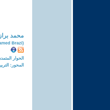
محمد براز
(Mohamed Brazi)
الحوار المتمدن-العدد: 6358 - 19
المحور: التربي