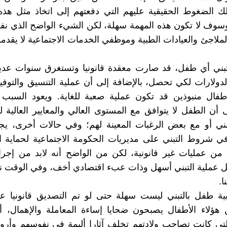
لك الضغوط الحقيقية عليهم التي دفعتهم إلى اتخاذ مثل هذه
سوف لا تكون هذه المهمة سهلة، لكن الشيء الواضح الذي نف
لملاجئ والعيادات الطبية وموظفي الخدمات الاجتماعية لا يقدمو
تبني أي طفل، قد صارت معقدة قانونيا وتستغرق سنوات عديد
لدولارات لكي تحصل، بالإضافة إلى أن عملية التنسيق والتوفيق
طفال منبوذين قد تكون عملية صعبة للغاية. ويعود السب
 أن الطفل لا يتوافق مع المستوى العالي والمعايير العالية للآ
تبني أو مع بعض الرغبات المعينة لهم؛ وفي حالات أخرى، 
 شروط التبني على مديريات الحكومة الاجتماعية لحماية ال
ي من عمليات غير قانونية، لكن من الواضح أنه لابد من إجرا
ل عملية التبني أسهل وذات عبء اقتصادي أخف، وفي الوقت ن
ا.
ية طفل بالتبني ليست سهلة حتى لو تم التصديق قانونيا عل
 هؤلاء الأطفال يصبحون ضحايا إساءة المعاملة والإهمال، 
ي كانت تصاحب ولادتهم تخلف آثارا أليمة في نفوسهم وأروا